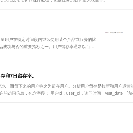
一个 AI 助手
超强辅助，Bol
即刻拥有 DeepSeek-R1 满血版
在企业官网、通讯软件中为客户提供 AI 客服
多种方案随心选，轻松解锁专属 DeepSeek
te）是一个衡量用户在特定时间段内继续使用某个产品或服务的比
产品成功与否的重要指标之一。用户留存率通常以百分
留存率的基本公式是： 假设你是一家游戏开发公司，
留存和7日留存率。
流水，而留下来的用户称之为留存用户。分析用户留存是拉新和用户运营
的访问信息，包含字段： 用户id：user_id，访问时间：visit_date，
个访问渠道7天前（D-7）的...