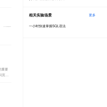
t.diy 一步搞定创意建站
构建大模型应用的安全防护体系
通过自然语言交互简化开发流程,全栈开发支持
通过阿里云安全产品对 AI 应用进行安全防护
相关实验场景
更多
一小时快速掌握SQL语法
的重要
访问页