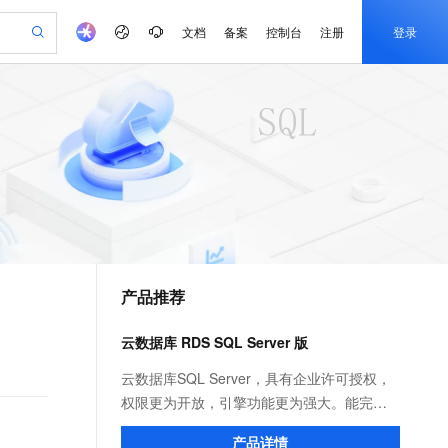
文档
备案
控制台
注册
登录
验
作计划
器
AI 活动
专业服务
服务伙伴合作计划
开发者社区
加入我们
产品动态
服务平台百炼
阿里云 OPC 创新助力计划
一站式生成采购清单，支持单品或批量购买
io：打造专属 AI 语音助手
S产品伙伴计划（繁花）
峰会
CS
造的大模型服务与应用开发平台
一句话生成原生可编辑精美 PPT 文稿
AI 生产力先锋
Al MaaS 服务伙伴赋能合作
域名
博文
Careers
至高可申请百万元
Qwen3.8-Max 模型上线
开启高性价比 AI 编程新体验
弹性可伸缩的云计算服务
Qwen-Audio-3.0-Realtime 端到端实时语音角色扮演
输入一句话想法, 轻松生成专业的 PPT
先锋实践拓展 AI 生产力的边界
Token 补贴，五大权
计划
海大会
伙伴信用分合作计划
商标
问答
社会招聘
益加速 OPC 成功
eek-V4-Pro
SS
一键部署幻兽帕鲁游戏服务器
飞天发布时刻
HOT
Open Search 向量检索版支
划
备案
电子书
校园招聘
pSeek-V4-Pro
视频创作，一键激活电商全链路生产力
稳定、安全、高性价比、高性能的云存储服务
一键购买专属联机服务器，轻松开启游戏
所见，即是所愿
持视频检索 Pipeline 功能
更多支持
划
公司注册
镜像站
视频生成
语音识别与合成
专属 QwenPaw
漫剧工坊：一站式动画创作平台
AI 实训营
HOT
应用身份服务 (IDaaS)
合作伙伴培训与认证
产品推荐
划
上云迁移
站生成，高效打造优质广告素材
全接入的云上超级电脑
从聊天伙伴进化为能主动干活的本地数字员工
快速生产连贯的高质量长漫剧
从基础到进阶，Agent 创客手把手教你
OpenClaw 管理能力上线
e-1.1-T2V
Qwen3-TTS-Flash
lScope
我要反馈
查询合作伙伴
畅细腻的高质量视频
离线语音合成大模型，多语言方言自适应，低延迟高稳定
n Alibaba Cloud ISV 合作
代维服务
建企业门户网站
10 分钟搭建微信、支付宝小程序
云数据库 RDS SQL Server 版
MaxCompute MaxFrame 提
创新加速
ope
登录合作伙伴管理后台
我要建议
站，无忧落地极速上线
以可视化方式快速构建移动和 PC 门户网站
国内短信简单易用，安全可靠，秒级触达，全球覆盖200+国家和地区。
高效部署网站，快速应用到小程序
供自动弹性内存功能
e-1.1-I2V
Cosyvoice-V3-Flash
云数据库SQL Server，具有企业许可授权，
安全
畅自然，细节丰富
高表现力语音合成大模型，语音克隆听感自然
我要投诉
PolarDB
权限更为开放，引擎功能更为强大。能完美
上云场景组合购
Milvus 弹性伸缩功能新增节
伴
漫剧创作，剧本、分镜、视频高效生成
100%兼容MySQL、PostgreSQL，兼容Oracle，支持集中和分布式
覆盖90%+业务场景，专享组合折扣价
点支持范围
支持Windows平台的.NET架构，支持复杂
2V
VPN
Fun-ASR
产品详情