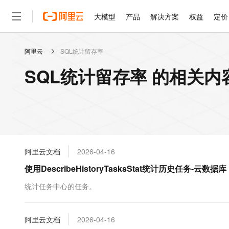
大模型
产品
解决方案
权益
定价
阿里云
SQL统计留存率
大模型
产品
解决方案
权益
定价
云市场
伙伴
服务
了解阿里云
精选产品
精选解决方案
普惠上云
产品定价
精选商城
成为销售伙伴
售前咨询
为什么选择阿里云
千问AI平台
SQL统计留存率 的相关内
了解云产品的定价详情
大模型服务平台百炼
千问办公，解锁你的工作
普惠上云 官方力荐
分销伙伴
在线服务
网站建设
什么是云计算
大
大模型服务与应用平台
企业级Agent产品，直接
云服务器38元/年起，超
咨询伙伴
多端小程序
技术领先
云上成本管理
售后服务
轻量应用服务器
Agency Agents：拥
官方推荐返现计划
大模型
精选产品
精选解决方案
Salesforce 国际版订阅
稳定可靠
管理和优化成本
推荐新用户得奖励，单订单
销售伙伴合作计划
自助服务
友盟天域
安全合规
人工智能与机器学习
AI
文本生成
云数据库 RDS
HappyHorse 打造一
云工开物
无影生态合作计划
在线服务
阿里云文档
2026-04-16
观测云
分析师报告
高校专属算力普惠，学生认
计算
互联网应用开发
Qwen3.8-Max
HOT
Salesforce On Alibaba C
工单服务
使用DescribeHistoryTasksStat统计历史任务-云数据
智能体时代全能旗舰模型
Tuya 物联网平台阿里云
研究报告与白皮书
人工智能平台 PAI
快速拥有专属 OpenClaw
大模
Consulting Partner 合
大数据
容器
免费试用
短信专区
一站式AI开发、训练和推
统计任务中心的任务。
蓝凌 OA
Qwen3.7-Plus
AI 大模型销售与服务生
现代化应用
存储
天池大赛
能看、能想、能动手的多模
云解析DNS
解决方案免费试用 新老
电子合同
最高领取价值200元试用
安全
阿里云文档
网络与CDN
2026-04-16
AI 算法大赛
Qwen3-VL-Plus
畅捷通