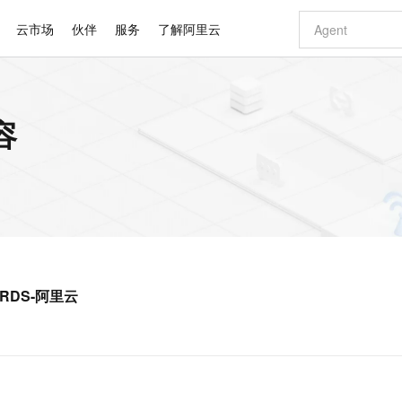
云市场
伙伴
服务
了解阿里云
AI 特惠
数据与 API
成为产品伙伴
企业增值服务
最佳实践
价格计算器
AI 场景体
基础软件
产品伙伴合
阿里云认证
市场活动
配置报价
大模型
容
自助选配和估算价格
新方式
睿译宝，AI翻译排版一步到位
智启 AI 普惠权益
产品生态集成认证中心
企业支持计划
云上春晚
域名与网站
千问官方 MaaS 平台，为开发者和 Agent 而生，新用户赠送 1 亿 + tokens 额度
Qwen Aud
AI Coding
阿里云Maa
2026 阿里云
云服务器 E
为企业打
数据集
Windows
大模型认证
模型
NEW
NEW
交付可用成果
值低价云产品抢先购
上传文档即自动完成翻译和格式还原
至高享 1亿+免费 tokens，加速 Al 应用落地
提供智能易用的域名与建站服务
智能编程，一键
安全可靠、
产品生态伙伴
专家技术服务
云上奥运之旅
弹性计算合作
阿里云中企出
手机三要素
宝塔 Linux
全部认证
价格优势
有专属领域专家
GLM-5.2：长任务时代开源旗舰模型
阿里云 OPC 创新助力计划
千问大模型
即刻拥有 DeepS
AI 电商营销
对象存储 O
大模型
产品生态伙伴工作台
企业增值服务台
云栖战略参考
云存储合作计
云栖大会
身份实名认证
CentOS
训练营
推动算力普惠，释放技术红利
最高返9万
多领域专家智能体,一键组建 AI 虚拟交付团队
快速构建应用程序和网站，即刻迈出上云第一步
至高百万元 Token 补贴，加速一人公司成长
多元化、高性能、安全可靠的大模型服务
真正可用的 1M 上下文,一次完成代码全链路开发
轻松解锁专属 Dee
从图文生成到
云上的中国
数据库合作计
活动全景
短信
Docker
图片和
站式影视创作平台
Hermes Agent，打造自进化智能体
Token Plan 模型订阅计划
数字证书管理服务（原SSL证书）
5 分钟轻松部署
AI 广告创作
无影云电脑
企业成长
NEW
信息公告
看见新力量
云网络合作计
OCR 文字识别
JAVA
证享300元代金券
可视化编排打通从文字构思到成片全链路闭环
全托管，含MySQL、PostgreSQL、SQL Server、MariaDB多引擎
自主进化，持久记忆，越用越聪明
Qwen3.8-Max 首发尝鲜，限时加量 10 倍，夜间低至2折
实现全站HTTPS，呈现可信的WEB访问
图文、视频一
随时随地安
Kimi-K3
HappyHors
NEW
魔搭 Mode
loud
服务实践
官网公告
库 RDS-阿里云
Kimi 最新旗舰模型，长程编程与推理利器
让文字生成流
金融模力时刻
Salesforce O
版
发票查验
全能环境
Claude Code + GStack 打造工程团队
千问办公，限时限量积分加倍
Qoder
低代码高效构
AI 建站
短信服务
型
NEW
作计划
计划
创新中心
魔搭 ModelSc
健康状态
理服务
让AI从“聊天伙伴”进化为能干活的“数字员工”
安装技能 GStack，拥有专属 AI 工程团队
你的AI工作搭子，覆盖日常办公高频场景
面向真实软件的智能体编程平台
0 代码专业建
客户案例
天气预报查询
操作系统
Deepseek-v4-pro
HappyHors
态合作计划
态智能体模型
旗舰 MoE 大模型，百万上下文与顶尖推理能力
图生视频，流
同享
万小智 AI 建站低至 15元/月
Qoder CN
AI 短剧/漫剧
云原生数据库 
快递物流查询
WordPress
成为服务伙
高校合作
点，立即开启云上创新
覆盖公网/内网、递归/权威、移动APP等全场景解析服务
送.CN域名，送备案服务码
基于千问大模型等，支持代码智能生成、研发智能问答
AI助力短剧
GLM-5.2
Wan2.7-T
Ubuntu