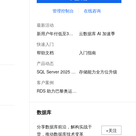
SQL查询，性能优秀，并有强大的可视化管
文戏情感细腻自然，动作戏激烈拳拳到肉，实现更强表演能力
支持中英文自由切换，具备更强的噪声鲁棒性
ernetes 版 ACK
云聚AI 严选权益
AI 原生数据库服务发布
SSL 证书
理工具，帮助您轻松管理数据。
管理控制台
在线咨询
，一键激活高效办公新体验
理容器应用的 K8s 服务
精选AI产品，从模型到应用全链提效
Agent 数据网关
堡垒机
AI 用量加速计划
云原生数据库 PolarDB
最新活动
应用
防火墙
、识别商机，让客服更高效、服务更出色。
新老同享，达量后返
Agentic Database 发布
新用户年付低至3折起
云数据库 AI 加速季
千问办公
主机安全
NEW
快速入门
的智能体编程平台
一站式AI生产力平台
帮助文档
入门指南
AI 应用及服务市场
伶鹊
产品动态
企业级人与Agent协作平台，接入和调度多个数字员工
智能客服平台，对话机器人、对话分析、智能外呼
AI 应用
SQL Server 2025 版本发布
存储能力全方位升级
大模型服务平台百炼 - 全妙
大模型
客户案例
应用创作平台
多模态内容创作工具，已接入 DeepSeek
RDS 助力巴黎奥运会系统稳定运行
自然语言处理
数据标注
数据库
机器学习
息提取
与 AI 智能体进行实时音视频通话
分享数据库前沿，解构实战干
从文本、图片、视频中提取结构化的属性信息
构建支持视频理解的 AI 音视频实时通话应用
+关注
货，推动数据库技术变革