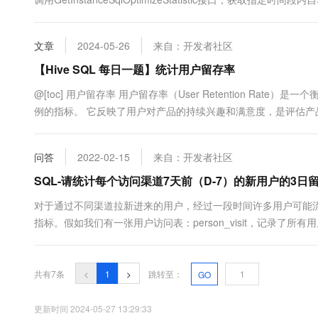
10 分钟在聊天系统中增加
专有云
文章
2024-05-26
来自：开发者社区
【Hive SQL 每日一题】统计用户留存率
@[toc] 用户留存率 用户留存率（User Retention Ra
例的指标。 它反映了用户对产品的持续兴趣和满意度，是评估
比表示，并且可以按天、周、月等时间单位进行计算。 计算用户
在游戏发布后第一天有 10000 名玩家下...
问答
2022-02-15
来自：开发者社区
SQL-请统计每个访问渠道7天前（D-7）的新用户的3日
对于通过不同渠道拉新进来的用户，经过一段时间许多用户可能
指标。假如我们有一张用户访问表：person_visit，记录了所有用户
面：page_name，访问渠道（android,ios）：plat等 请统计每
共有7条
<
1
>
跳转至：
GO
更新时间 2024-05-27 13:29:33