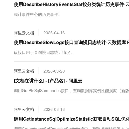
使用DescribeHistoryEventsStat按分类统计历史事件
大数据开发治理平台 Data
AI 产品 免费试用
网络
安全
云开发大赛
Tableau 订阅
1亿+ 大模型 tokens 和 
统计事件中心的历史事件。
可观测
入门学习赛
中间件
AI空中课堂在线直播课
云防火墙
140+云产品 免费试用
大模型服务
上云与迁云
云原生的云上边界网络安全
产品新客免费试用，最长1
数据库
阿里云文档
2026-04-16
生态解决方案
千问AI平台-Token Plan
企业出海
大模型ACA认证体验
使用DescribeSlowLogs接口查询慢日志统计-云数据库 
大数据计算
助力企业全员 AI 认知与能
行业生态解决方案
政企业务
该接口用于查询慢日志统计情况。
媒体服务
千问AI平台-模型体验
开发者生态解决方案
在线体验全尺寸、多种模态
企业服务与云通信
AI 开发和 AI 应用解决
阿里云文档
2026-03-20
Happy 系列大模型
域名与网站
[文档在讲什么] - [产品名] - 阿里云
终端用户计算
调用GetPfsSqlSummaries接口，查询数据库实例性能洞察（
Serverless
大模型解决方案
阿里云文档
2026-03-13
开发工具
快速部署 Dify，高效搭建 
调用GetInstanceSqlOptimizeStatistic获取
迁移与运维管理
调用GetInstanceSqlOptimizeStatistic接口，获