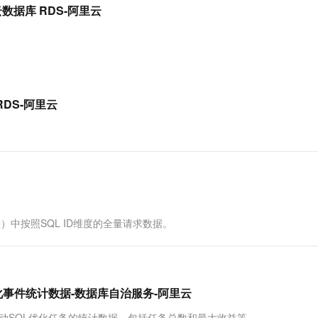
服务生态伙伴
视觉 Coding、空间感知、多模态思考等全面升级
1M上下文，专为长程任务能力而生
云工开物
-云数据库 RDS-阿里云
企业应用
Works
Night Plan 支持 Qwen 3.8-Max
云原生大数据计算服务 MaxCompute
AI 办公
容器服务 Kub
NEW
Red Hat
30+ 款产品免费体验
Data Agent 驱动的一站式 Data+AI 开发治理平台
夜间 5 折，Qwen/Meoo/TokenPlan 客户专享
面向分析的企业级SaaS模式云数据仓库
AI智能应用
提供一站式管
科研合作
ERP
堂（旗舰版）
SUSE
智能客服
AI 应用构建
大模型原生
CRM
防护产品
2个月
自动承接线索
建站小程序
Qoder
大模型服务平台百炼-应用模版
OA 办公系统
HOT
NEW
RDS-阿里云
面向真实软件
个人版上线、团队版降价；千问3.8-Max首发发尝鲜
丰富多元化的应用模版和解决方案
力提升
财税管理
模板建站
万有无界
大模型服务平台百炼-智能体
400电话
定制建站
的模型效果
灵活可视化地构建企业级 Agent
方案
广告营销
模板小程序
秒悟
人工智能平台 PAI
定制小程序
云端极速 AI 
新一代 AI 视频生成模型，深度适配广告营销等场景
AI Native 的算法工程平台，一站式完成建模、训练、推理服务部署
APP 开发
新版）中按照SQL ID维度的全量请求数据。
建站系统
AI 应用
10分钟微调：让0.6B模型媲美235B模
多模态数据信
自动SQL优化事件统计数据-数据库自治服务-阿里云
型
依托云原生高可用架构,实现Dify私有化部署
用1%尺寸在特定领域达到大模型90%以上效果
取指定时间段内自动SQL优化任务的统计数据，包括任务总数和最大收益等。