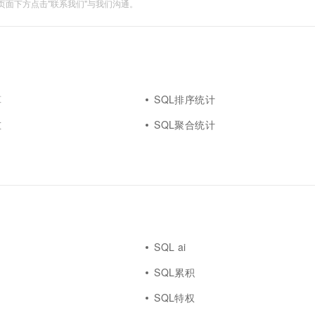
面下方点击"联系我们"与我们沟通。
算
SQL排序统计
重
SQL聚合统计
SQL ai
SQL累积
SQL特权