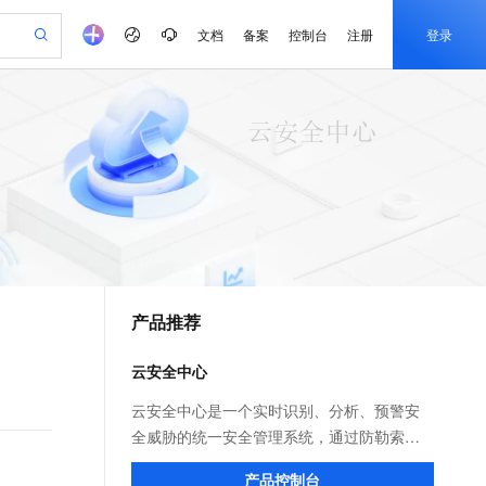
文档
备案
控制台
注册
登录
验
作计划
器
AI 活动
专业服务
服务伙伴合作计划
开发者社区
加入我们
产品动态
服务平台百炼
阿里云 OPC 创新助力计划
一站式生成采购清单，支持单品或批量购买
io：打造专属 AI 语音助手
S产品伙伴计划（繁花）
峰会
CS
造的大模型服务与应用开发平台
一句话生成原生可编辑精美 PPT 文稿
AI 生产力先锋
Al MaaS 服务伙伴赋能合作
域名
博文
Careers
至高可申请百万元
Qwen3.8-Max 模型上线
开启高性价比 AI 编程新体验
弹性可伸缩的云计算服务
Qwen-Audio-3.0-Realtime 端到端实时语音角色扮演
输入一句话想法, 轻松生成专业的 PPT
先锋实践拓展 AI 生产力的边界
Token 补贴，五大权
计划
海大会
伙伴信用分合作计划
商标
问答
社会招聘
益加速 OPC 成功
eek-V4-Pro
SS
一键部署幻兽帕鲁游戏服务器
飞天发布时刻
HOT
Open Search 向量检索版支
划
备案
电子书
校园招聘
pSeek-V4-Pro
视频创作，一键激活电商全链路生产力
稳定、安全、高性价比、高性能的云存储服务
一键购买专属联机服务器，轻松开启游戏
所见，即是所愿
持视频检索 Pipeline 功能
更多支持
划
公司注册
镜像站
视频生成
语音识别与合成
专属 QwenPaw
漫剧工坊：一站式动画创作平台
AI 实训营
HOT
应用身份服务 (IDaaS)
合作伙伴培训与认证
产品推荐
划
上云迁移
站生成，高效打造优质广告素材
全接入的云上超级电脑
从聊天伙伴进化为能主动干活的本地数字员工
快速生产连贯的高质量长漫剧
从基础到进阶，Agent 创客手把手教你
OpenClaw 管理能力上线
e-1.1-T2V
Qwen3-TTS-Flash
lScope
我要反馈
查询合作伙伴
畅细腻的高质量视频
离线语音合成大模型，多语言方言自适应，低延迟高稳定
n Alibaba Cloud ISV 合作
代维服务
建企业门户网站
10 分钟搭建微信、支付宝小程序
云安全中心
MaxCompute MaxFrame 提
创新加速
ope
登录合作伙伴管理后台
我要建议
站，无忧落地极速上线
以可视化方式快速构建移动和 PC 门户网站
国内短信简单易用，安全可靠，秒级触达，全球覆盖200+国家和地区。
高效部署网站，快速应用到小程序
供自动弹性内存功能
e-1.1-I2V
Cosyvoice-V3-Flash
云安全中心是一个实时识别、分析、预警安
安全
畅自然，细节丰富
高表现力语音合成大模型，语音克隆听感自然
我要投诉
PolarDB
全威胁的统一安全管理系统，通过防勒索、
上云场景组合购
Milvus 弹性伸缩功能新增节
伴
漫剧创作，剧本、分镜、视频高效生成
100%兼容MySQL、PostgreSQL，兼容Oracle，支持集中和分布式
覆盖90%+业务场景，专享组合折扣价
点支持范围
防病毒、防篡改、合规检查等安全能力， 帮
2V
VPN
Fun-ASR
产品控制台