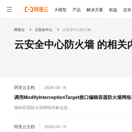
大模型
产品
解决方案
权益
定价
阿里云
云安全中心
云安全中心防火墙
大模型
产品
解决方案
权益
定价
云市场
伙伴
服务
了解阿里云
精选产品
精选解决方案
普惠上云
产品定价
精选商城
成为销售伙伴
售前咨询
为什么选择阿里云
千问AI平台
云安全中心防火墙 的相关
了解云产品的定价详情
大模型服务平台百炼
千问办公，解锁你的工作
普惠上云 官方力荐
分销伙伴
在线服务
网站建设
什么是云计算
大
大模型服务与应用平台
企业级Agent产品，直接
云服务器38元/年起，超
咨询伙伴
多端小程序
技术领先
云上成本管理
售后服务
轻量应用服务器
Agency Agents：拥
官方推荐返现计划
大模型
精选产品
精选解决方案
Salesforce 国际版订阅
稳定可靠
管理和优化成本
推荐新用户得奖励，单订单
销售伙伴合作计划
自助服务
友盟天域
安全合规
人工智能与机器学习
AI
文本生成
云数据库 RDS
HappyHorse 打造一
云工开物
无影生态合作计划
在线服务
阿里云文档
2026-06-16
观测云
分析师报告
高校专属算力普惠，学生认
计算
互联网应用开发
Qwen3.8-Max
HOT
Salesforce On Alibaba C
工单服务
调用ModifyInterceptionTarget接口编辑容器防火
智能体时代全能旗舰模型
Tuya 物联网平台阿里云
研究报告与白皮书
人工智能平台 PAI
快速拥有专属 OpenClaw
大模
Consulting Partner 合
大数据
容器
免费试用
短信专区
一站式AI开发、训练和推
编辑容器防火墙网络对象信息。
蓝凌 OA
Qwen3.7-Plus
AI 大模型销售与服务生
现代化应用
存储
天池大赛
能看、能想、能动手的多模
云解析DNS
解决方案免费试用 新老
电子合同
最高领取价值200元试用
安全
阿里云文档
网络与CDN
2026-06-15
AI 算法大赛
Qwen3-VL-Plus
畅捷通