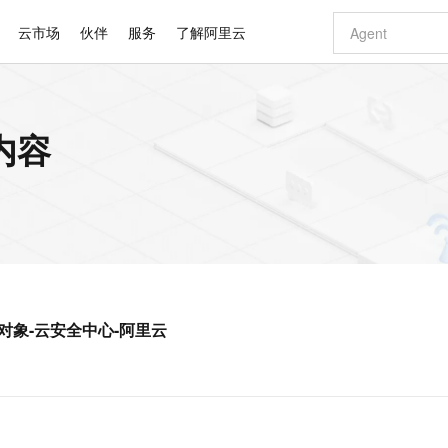
云市场
伙伴
服务
了解阿里云
AI 特惠
数据与 API
成为产品伙伴
企业增值服务
最佳实践
价格计算器
AI 场景体
基础软件
产品伙伴合
阿里云认证
市场活动
配置报价
大模型
内容
自助选配和估算价格
新方式
睿译宝，AI翻译排版一步到位
智启 AI 普惠权益
产品生态集成认证中心
企业支持计划
云上春晚
域名与网站
千问官方 MaaS 平台，为开发者和 Agent 而生，新用户赠送 1 亿 + tokens 额度
Qwen Aud
AI Coding
阿里云Maa
2026 阿里云
云服务器 E
为企业打
数据集
Windows
大模型认证
模型
NEW
NEW
交付可用成果
值低价云产品抢先购
上传文档即自动完成翻译和格式还原
至高享 1亿+免费 tokens，加速 Al 应用落地
提供智能易用的域名与建站服务
智能编程，一键
安全可靠、
产品生态伙伴
专家技术服务
云上奥运之旅
弹性计算合作
阿里云中企出
手机三要素
宝塔 Linux
全部认证
价格优势
有专属领域专家
GLM-5.2：长任务时代开源旗舰模型
阿里云 OPC 创新助力计划
千问大模型
即刻拥有 DeepS
AI 电商营销
对象存储 O
大模型
产品生态伙伴工作台
企业增值服务台
云栖战略参考
云存储合作计
云栖大会
身份实名认证
CentOS
训练营
推动算力普惠，释放技术红利
最高返9万
多领域专家智能体,一键组建 AI 虚拟交付团队
快速构建应用程序和网站，即刻迈出上云第一步
至高百万元 Token 补贴，加速一人公司成长
多元化、高性能、安全可靠的大模型服务
真正可用的 1M 上下文,一次完成代码全链路开发
轻松解锁专属 Dee
从图文生成到
云上的中国
数据库合作计
活动全景
短信
Docker
图片和
站式影视创作平台
Hermes Agent，打造自进化智能体
Token Plan 模型订阅计划
数字证书管理服务（原SSL证书）
5 分钟轻松部署
AI 广告创作
无影云电脑
企业成长
NEW
信息公告
看见新力量
云网络合作计
OCR 文字识别
JAVA
证享300元代金券
可视化编排打通从文字构思到成片全链路闭环
全托管，含MySQL、PostgreSQL、SQL Server、MariaDB多引擎
自主进化，持久记忆，越用越聪明
Qwen3.8-Max 首发尝鲜，限时加量 10 倍，夜间低至2折
实现全站HTTPS，呈现可信的WEB访问
图文、视频一
随时随地安
Kimi-K3
HappyHors
NEW
魔搭 Mode
loud
服务实践
官网公告
墙网络对象-云安全中心-阿里云
Kimi 最新旗舰模型，长程编程与推理利器
让文字生成流
金融模力时刻
Salesforce O
版
发票查验
全能环境
Claude Code + GStack 打造工程团队
千问办公，限时限量积分加倍
Qoder
低代码高效构
AI 建站
短信服务
型
NEW
作计划
计划
创新中心
魔搭 ModelSc
健康状态
理服务
让AI从“聊天伙伴”进化为能干活的“数字员工”
安装技能 GStack，拥有专属 AI 工程团队
你的AI工作搭子，覆盖日常办公高频场景
面向真实软件的智能体编程平台
0 代码专业建
客户案例
天气预报查询
操作系统
Deepseek-v4-pro
HappyHors
态合作计划
态智能体模型
旗舰 MoE 大模型，百万上下文与顶尖推理能力
图生视频，流
同享
万小智 AI 建站低至 15元/月
Qoder CN
AI 短剧/漫剧
云原生数据库 
快递物流查询
WordPress
成为服务伙
高校合作
点，立即开启云上创新
覆盖公网/内网、递归/权威、移动APP等全场景解析服务
送.CN域名，送备案服务码
基于千问大模型等，支持代码智能生成、研发智能问答
AI助力短剧
GLM-5.2
Wan2.7-T
Ubuntu