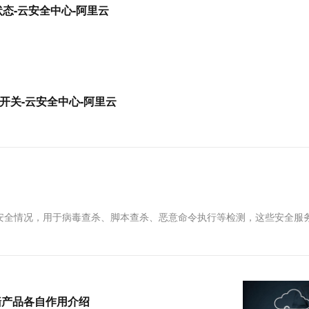
服务生态伙伴
视觉 Coding、空间感知、多模态思考等全面升级
1M上下文，专为长程任务能力而生
云工开物
墙插件状态-云安全中心-阿里云
企业应用
Works
Night Plan 支持 Qwen 3.8-Max
云原生大数据计算服务 MaxCompute
AI 办公
容器服务 Kub
NEW
Red Hat
30+ 款产品免费体验
Data Agent 驱动的一站式 Data+AI 开发治理平台
夜间 5 折，Qwen/Meoo/TokenPlan 客户专享
面向分析的企业级SaaS模式云数据仓库
AI智能应用
提供一站式管
科研合作
ERP
堂（旗舰版）
SUSE
智能客服
AI 应用构建
大模型原生
CRM
防护产品
2个月
自动承接线索
建站小程序
Qoder
大模型服务平台百炼-应用模版
OA 办公系统
HOT
NEW
火墙拦截开关-云安全中心-阿里云
面向真实软件
个人版上线、团队版降价；千问3.8-Max首发发尝鲜
丰富多元化的应用模版和解决方案
力提升
财税管理
模板建站
万有无界
大模型服务平台百炼-智能体
400电话
定制建站
的模型效果
灵活可视化地构建企业级 Agent
方案
广告营销
模板小程序
秒悟
人工智能平台 PAI
定制小程序
云端极速 AI 
新一代 AI 视频生成模型，深度适配广告营销等场景
AI Native 的算法工程平台，一站式完成建模、训练、推理服务部署
APP 开发
安全情况，用于病毒查杀、脚本查杀、恶意命令执行等检测，这些安全服
建站系统
AI 应用
10分钟微调：让0.6B模型媲美235B模
多模态数据信
型
依托云原生高可用架构,实现Dify私有化部署
墙产品各自作用介绍
用1%尺寸在特定领域达到大模型90%以上效果