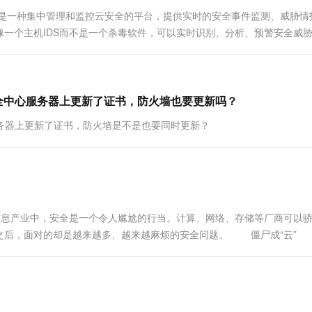
心是一种集中管理和监控云安全的平台，提供实时的安全事件监测、威胁情
一个主机IDS而不是一个杀毒软件，可以实时识别、分析、预警安全威
于网络边界上的设备...
安全中心服务器上更新了证书，防火墙也要更新吗？
服务器上更新了证书，防火墙是不是也要同时更新？
】在信息产业中，安全是一个令人尴尬的行当。计算、网络、存储等厂商可以
入之后，面对的却是越来越多、越来越麻烦的安全问题。 僵尸成“云”
们还可以试着问这样一个问题：和过去相比，今天，成为一名黑客，或者