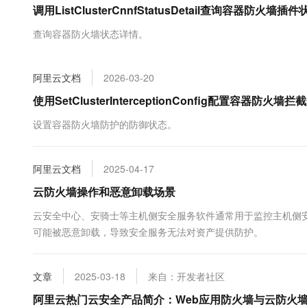
调用ListClusterCnnfStatusDetail查询容器防火
大数据开发治理平台 Data
AI 产品 免费试用
网络
安全
云开发大赛
Tableau 订阅
1亿+ 大模型 tokens 和 
查询容器防火墙状态详情。
可观测
入门学习赛
中间件
AI空中课堂在线直播课
云防火墙
140+云产品 免费试用
大模型服务
上云与迁云
云原生的云上边界网络安全
产品新客免费试用，最长1
数据库
阿里云文档
2026-03-20
生态解决方案
千问AI平台-Token Plan
企业出海
大模型ACA认证体验
使用SetClusterInterceptionConfig配置容器防
大数据计算
助力企业全员 AI 认知与能
行业生态解决方案
政企业务
设置容器防火墙防护的防御状态。
媒体服务
千问AI平台-模型体验
开发者生态解决方案
在线体验全尺寸、多种模态
企业服务与云通信
AI 开发和 AI 应用解决
阿里云文档
2025-04-17
Happy 系列大模型
域名与网站
云防火墙操作和恶意卸载场景
终端用户计算
云安全中心、安骑士等主机侧安全服务软件通常用于监控主机侧
可能被恶意卸载，导致安全服务无法对资产提供防护。
Serverless
大模型解决方案
开发工具
快速部署 Dify，高效搭建 
文章
2025-03-18
来自：开发者社区
迁移与运维管理
阿里云热门云安全产品简介：Web应用防火墙与云防火