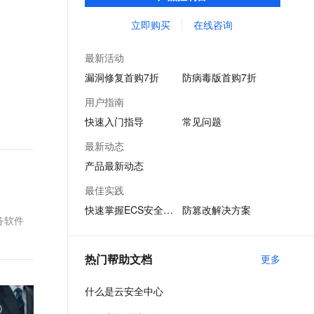
助用户实现威胁检测、响应、溯源的自动化
文戏情感细腻自然，动作戏激烈拳拳到肉，实现更强表演能力
支持中英文自由切换，具备更强的噪声鲁棒性
ernetes 版 ACK
云聚AI 严选权益
AI 原生数据库服务发布
SSL 证书
安全运营闭环，保护云上资产和本地主机并
立即购买
在线咨询
，一键激活高效办公新体验
理容器应用的 K8s 服务
精选AI产品，从模型到应用全链提效
Agent 数据网关
满足监管合规要求。
堡垒机
AI 用量加速计划
云原生数据库 PolarDB
最新活动
应用
防火墙
、识别商机，让客服更高效、服务更出色。
新老同享，达量后返
Agentic Database 发布
漏洞修复首购7折
防病毒版首购7折
千问办公
主机安全
NEW
用户指南
的智能体编程平台
一站式AI生产力平台
快速入门指导
常见问题
AI 应用及服务市场
伶鹊
最新动态
企业级人与Agent协作平台，接入和调度多个数字员工
智能客服平台，对话机器人、对话分析、智能外呼
AI 应用
产品最新动态
大模型服务平台百炼 - 全妙
大模型
最佳实践
应用创作平台
多模态内容创作工具，已接入 DeepSeek
快速掌握ECS安全态势
防篡改解决方案
自然语言处理
务软件
数据标注
热门帮助文档
更多
机器学习
息提取
与 AI 智能体进行实时音视频通话
什么是云安全中心
从文本、图片、视频中提取结构化的属性信息
构建支持视频理解的 AI 音视频实时通话应用