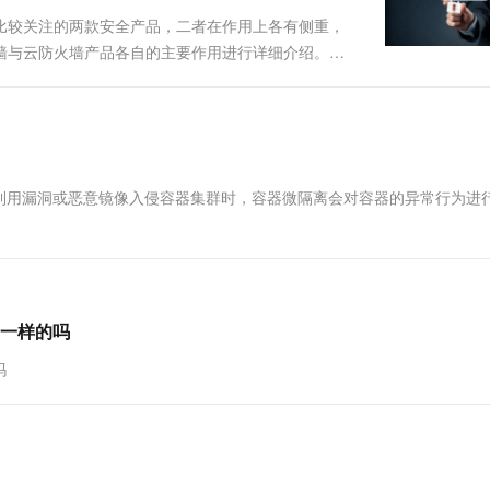
一个 AI 助手
超强辅助，Bol
比较关注的两款安全产品，二者在作用上各有侧重，
即刻拥有 DeepSeek-R1 满血版
在企业官网、通讯软件中为客户提供 AI 客服
墙与云防火墙产品各自的主要作用进行详细介绍。
多种方案随心选，轻松解锁专属 DeepSeek
全产品Web应用防火墙是什么？ Web应...
利用漏洞或恶意镜像入侵容器集群时，容器微隔离会对容器的异常行为进
一样的吗
吗