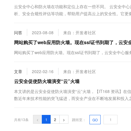
云安全中心和防火墙在功能和定位上存在一些不同。 云安全中
析、安全合规性评估等功能，帮助用户提高云上的安全性。它更像
威胁检测、响应、溯源的自动化安全运营闭环。 而防火墙是一种位
问答
2023-08-08
来自：开发者社区
网站购买了web应用防火墙。现在ssl证书到期了，云
网站购买了web应用防火墙。现在ssl证书到期了，云安全中心
文章
2022-02-16
来自：开发者社区
云安全促使防火墙演变“云”火墙
本文讲的是云安全促使防火墙演变“云”火墙，【IT168 资讯
数近年来技术性能的突飞猛进，而安全产业在不断地发展和投
想要进一步说明情况的恶化，除了不断见诸报端的安全事件，我
场网....
共有13条
<
1
2
>
跳转至：
GO