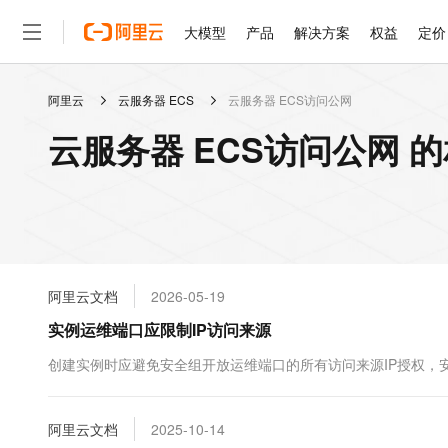
大模型
产品
解决方案
权益
定价
阿里云
云服务器 ECS
云服务器 ECS访问公网
大模型
产品
解决方案
权益
定价
云市场
伙伴
服务
了解阿里云
精选产品
精选解决方案
普惠上云
产品定价
精选商城
成为销售伙伴
售前咨询
为什么选择阿里云
千问AI平台
云服务器 ECS访问公网 
了解云产品的定价详情
大模型服务平台百炼
睿译宝，AI翻译排版一
普惠上云 官方力荐
分销伙伴
在线服务
网站建设
什么是云计算
大
大模型服务与应用平台
上传文档即自动完成翻译和
云服务器38元/年起，超
咨询伙伴
多端小程序
技术领先
云上成本管理
售后服务
轻量应用服务器
GLM-5.2：长任务时代
官方推荐返现计划
大模型
精选产品
精选解决方案
Salesforce 国际版订阅
稳定可靠
管理和优化成本
推荐新用户得奖励，单订单
销售伙伴合作计划
自助服务
友盟天域
安全合规
人工智能与机器学习
AI
文本生成
云数据库 RDS
Hermes Agent，打造
云工开物
无影生态合作计划
在线服务
阿里云文档
2026-05-19
观测云
分析师报告
自主进化，持久记忆，越用
高校专属算力普惠，学生认
计算
互联网应用开发
Qwen3.8-Max
HOT
Salesforce On Alibaba C
工单服务
实例运维端口应限制IP访问来源
智能体时代全能旗舰模型
Tuya 物联网平台阿里云
研究报告与白皮书
人工智能平台 PAI
快速拥有专属 OpenClaw
大模
Consulting Partner 合
大数据
容器
免费试用
短信专区
一站式AI开发、训练和推
创建实例时应避免安全组开放运维端口的所有访问来源IP授权，
蓝凌 OA
Qwen3.7-Plus
AI 大模型销售与服务生
现代化应用
存储
天池大赛
能看、能想、能动手的多模
云解析DNS
解决方案免费试用 新老
电子合同
最高领取价值200元试用
安全
阿里云文档
网络与CDN
2025-10-14
AI 算法大赛
Qwen3-VL-Plus
畅捷通