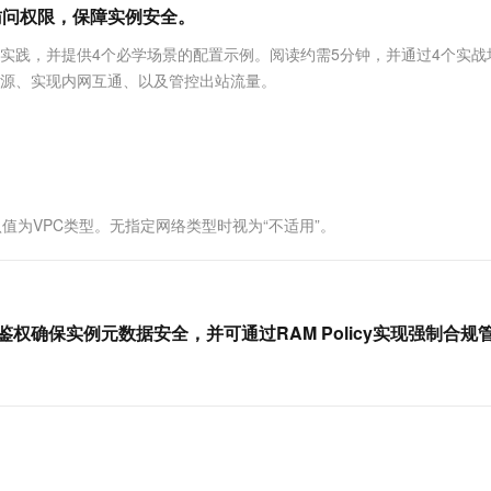
服务生态伙伴
视觉 Coding、空间感知、多模态思考等全面升级
1M上下文，专为长程任务能力而生
云工开物
访问权限，保障实例安全。
企业应用
Works
Night Plan 支持 Qwen 3.8-Max
云原生大数据计算服务 MaxCompute
AI 办公
容器服务 Kub
NEW
Red Hat
30+ 款产品免费体验
Data Agent 驱动的一站式 Data+AI 开发治理平台
夜间 5 折，Qwen/Meoo/TokenPlan 客户专享
面向分析的企业级SaaS模式云数据仓库
AI智能应用
提供一站式管
科研合作
实践，并提供4个必学场景的配置示例。阅读约需5分钟，并通过4个实战
ERP
堂（旗舰版）
SUSE
P 来源、实现内网互通、以及管控出站流量。
智能客服
AI 应用构建
大模型原生
CRM
防护产品
2个月
自动承接线索
建站小程序
Qoder
大模型服务平台百炼-应用模版
OA 办公系统
HOT
NEW
面向真实软件
个人版上线、团队版降价；千问3.8-Max首发发尝鲜
丰富多元化的应用模版和解决方案
力提升
财税管理
模板建站
万有无界
大模型服务平台百炼-智能体
400电话
定制建站
值为VPC类型。无指定网络类型时视为“不适用”。
的模型效果
灵活可视化地构建企业级 Agent
方案
广告营销
模板小程序
秒悟
人工智能平台 PAI
定制小程序
云端极速 AI 
新一代 AI 视频生成模型，深度适配广告营销等场景
AI Native 的算法工程平台，一站式完成建模、训练、推理服务部署
权确保实例元数据安全，并可通过RAM Policy实现强制合规
APP 开发
建站系统
AI 应用
10分钟微调：让0.6B模型媲美235B模
多模态数据信
型
依托云原生高可用架构,实现Dify私有化部署
用1%尺寸在特定领域达到大模型90%以上效果