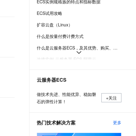
ECS实例规格族的特点和指标数据
t.diy 一步搞定创意建站
构建大模型应用的安全防护体系
通过自然语言交互简化开发流程,全栈开发支持
通过阿里云安全产品对 AI 应用进行安全防护
ECS试用攻略
扩容云盘（Linux）
什么是按量付费计费方式
什么是云服务器ECS，及其优势、购买、使用方式和部署建议
连接实例-云服务器 ECS-阿里云
在Linux上安装Docker和Docker Compose
云服务器ECS
实例登录名、密码、密钥对管理
阿里云ECS通用型实例规格（g系列）
做技术先进、性能优异、稳如磐
+关注
石的弹性计算！
热门技术解决方案
更多