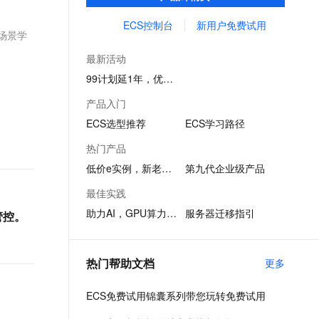
务创新。
文戏情感细腻自然，动作戏激烈拳拳到肉，实现更强表演能力
支持中英文自由切换，具备更强的噪声鲁棒性
ernetes 版 ACK
云聚AI 严选权益
云安全中心 AI BAS 智能自动
SSL 证书
ECS控制台
新用户免费试用
，一键激活高效办公新体验
理容器应用的 K8s 服务
精选AI产品，从模型到应用全链提效
化模拟渗透攻击产品发布
场景学
堡垒机
AI 用量加速计划
DataWorks ChatBI 会话支持
最新活动
应用
防火墙
、识别商机，让客服更高效、服务更出色。
新老同享，达量后返
上传临时文件分析
99计划延1年，优惠续享
千问办公
主机安全
NEW
产品入门
的智能体编程平台
一站式AI生产力平台
ECS选型推荐
ECS学习路径
AI 应用及服务市场
伶鹊
热门产品
企业级人与Agent协作平台，接入和调度多个数字员工
智能客服平台，对话机器人、对话分析、智能外呼
AI 应用
低价e实例，新老同享
第九代企业级产品
大模型服务平台百炼 - 全妙
大模型
最佳实践
应用创作平台
多模态内容创作工具，已接入 DeepSeek
助力AI，GPU算力1折起
服务器迁移指引
自然语言处理
管控。
数据标注
热门帮助文档
更多
机器学习
息提取
与 AI 智能体进行实时音视频通话
ECS免费试用锦囊系列带您玩转免费试用
从文本、图片、视频中提取结构化的属性信息
构建支持视频理解的 AI 音视频实时通话应用