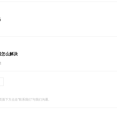
吗
网怎么解决
决
面下方点击"联系我们"与我们沟通。