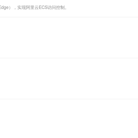
一个 AI 助手
超强辅助，Bol
ce Edge），实现阿里云ECS访问控制。
即刻拥有 DeepSeek-R1 满血版
在企业官网、通讯软件中为客户提供 AI 客服
多种方案随心选，轻松解锁专属 DeepSeek