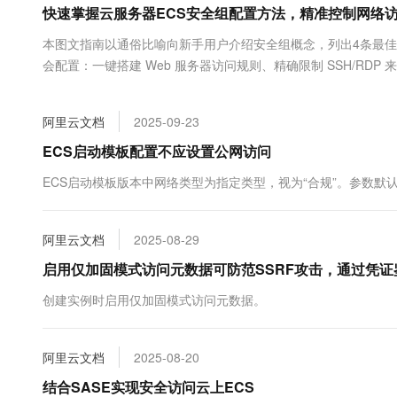
快速掌握云服务器ECS安全组配置方法，精准控制网络
大数据开发治理平台 Data
AI 产品 免费试用
网络
安全
云开发大赛
Tableau 订阅
1亿+ 大模型 tokens 和 
本图文指南以通俗比喻向新手用户介绍安全组概念，列出4条最佳
可观测
入门学习赛
中间件
AI空中课堂在线直播课
会配置：一键搭建 Web 服务器访问规则、精确限制 SSH/RD
云防火墙
140+云产品 免费试用
大模型服务
上云与迁云
云原生的云上边界网络安全
产品新客免费试用，最长1
数据库
生态解决方案
千问AI平台-Token Plan
阿里云文档
2025-09-23
企业出海
大模型ACA认证体验
大数据计算
助力企业全员 AI 认知与能
行业生态解决方案
ECS启动模板配置不应设置公网访问
政企业务
媒体服务
千问AI平台-模型体验
开发者生态解决方案
ECS启动模板版本中网络类型为指定类型，视为“合规”。参数默认
在线体验全尺寸、多种模态
企业服务与云通信
AI 开发和 AI 应用解决
Happy 系列大模型
域名与网站
阿里云文档
2025-08-29
启用仅加固模式访问元数据可防范SSRF攻击，通过凭证鉴
终端用户计算
创建实例时启用仅加固模式访问元数据。
Serverless
大模型解决方案
开发工具
快速部署 Dify，高效搭建 
阿里云文档
2025-08-20
迁移与运维管理
结合SASE实现安全访问云上ECS