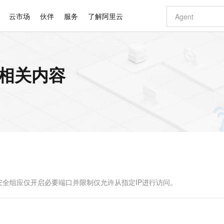
云市场
伙伴
服务
了解阿里云
AI 特惠
数据与 API
成为产品伙伴
企业增值服务
最佳实践
价格计算器
AI 场景体
基础软件
产品伙伴合
阿里云认证
市场活动
配置报价
大模型
的相关内容
自助选配和估算价格
步到位
智启 AI 普惠权益
产品生态集成认证中心
企业支持计划
云上春晚
域名与网站
Qwen Audio：打造专属 AI 语音助手
千问官方 MaaS 平台，为开发者和 Agent 而生，新用户赠送 1 亿 + tokens 额度
一句话生成原生
AI Coding
阿里云Maa
2026 阿里云
云服务器 E
为企业打
数据集
Windows
大模型认证
模型
NEW
NEW
格式还原
值低价云产品抢先购
至高享 1亿+免费 tokens，加速 Al 应用落地
提供智能易用的域名与建站服务
Qwen-Audio-3.0-Realtime 端到端实时语音角色扮演
输入一句话想法,
智能编程，一键
安全可靠、
产品生态伙伴
专家技术服务
云上奥运之旅
弹性计算合作
阿里云中企出
手机三要素
宝塔 Linux
全部认证
价格优势
开源旗舰模型
即刻拥有 DeepSeek-V4-Pro
阿里云 OPC 创新助力计划
千问大模型
一键部署幻兽
AI 电商营销
对象存储 O
大模型
产品生态伙伴工作台
企业增值服务台
云栖战略参考
云存储合作计
云栖大会
身份实名认证
CentOS
训练营
推动算力普惠，释放技术红利
最高返9万
真正可用的 1M 上下文,一次完成代码全链路开发
快速构建应用程序和网站，即刻迈出上云第一步
轻松解锁专属 DeepSeek-V4-Pro
至高百万元 Token 补贴，加速一人公司成长
多元化、高性能、安全可靠的大模型服务
一键购买专属
从图文生成到
云上的中国
数据库合作计
活动全景
短信
Docker
图片和
自进化智能体
5 分钟轻松部署专属 QwenPaw
Token Plan 模型订阅计划
数字证书管理服务（原SSL证书）
高效搭建 AI
AI 广告创作
无影云电脑
企业成长
NEW
HOT
信息公告
看见新力量
云网络合作计
OCR 文字识别
JAVA
越聪明
证享300元代金券
全托管，含MySQL、PostgreSQL、SQL Server、MariaDB多引擎
Qwen3.8-Max 首发尝鲜，限时加量 10 倍，夜间低至2折
实现全站 HTTPS，呈现可信的 Web 访问
从聊天伙伴进化为能主动干活的本地数字员工
图文、视频一
随时随地安
Kimi-K3
HappyHors
NEW
魔搭 Mode
loud
服务实践
官网公告
Kimi 最新旗舰模型，长程编程与推理利器
让文字生成流
金融模力时刻
Salesforce O
版
发票查验
全能环境
Claude Code + GStack 打造工程团队
千问办公，限时限量积分加倍
Qoder
低代码高效构
AI 建站
短信服务
型
NEW
作计划
计划
创新中心
魔搭 ModelSc
健康状态
理服务
让AI从“聊天伙伴”进化为能干活的“数字员工”
安装技能 GStack，拥有专属 AI 工程团队
你的AI工作搭子，覆盖日常办公高频场景
面向真实软件的智能体编程平台
0 代码专业建
安全组应仅开启必要端口并限制仅允许从指定IP进行访问。
客户案例
天气预报查询
操作系统
Deepseek-v4-pro
HappyHors
态合作计划
态智能体模型
旗舰 MoE 大模型，百万上下文与顶尖推理能力
图生视频，流
同享
万小智 AI 建站低至 15元/月
Qoder CN
AI 短剧/漫剧
云原生数据库 
快递物流查询
WordPress
成为服务伙
高校合作
点，立即开启云上创新
覆盖公网/内网、递归/权威、移动APP等全场景解析服务
送.CN域名，送备案服务码
基于千问大模型等，支持代码智能生成、研发智能问答
AI助力短剧
GLM-5.2
Wan2.7-T
Ubuntu