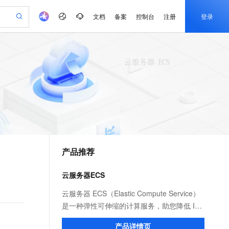
文档
备案
控制台
注册
登录
验
作计划
器
AI 活动
专业服务
服务伙伴合作计划
开发者社区
加入我们
产品动态
服务平台百炼
阿里云 OPC 创新助力计划
一站式生成采购清单，支持单品或批量购买
可编辑精美 PPT 文稿
S产品伙伴计划（繁花）
峰会
CS
造的大模型服务与应用开发平台
Agency Agents：拥有专属领域专家
AI 生产力先锋
Al MaaS 服务伙伴赋能合作
域名
博文
Careers
PolarDB Agentic Database
至高可申请百万元
 轻松生成专业的 PPT
开启高性价比 AI 编程新体验
弹性可伸缩的云计算服务
先锋实践拓展 AI 生产力的边界
发布
多领域专家智能体,一键组建 AI 虚拟交付团队
Token 补贴，五大权
计划
海大会
伙伴信用分合作计划
商标
问答
社会招聘
益加速 OPC 成功
帕鲁游戏服务器
SS
HappyHorse 打造一站式影视创作平台
飞天发布时刻
HOT
秒悟 Meoo CLI 支持一键部
划
备案
电子书
校园招聘
联机服务器，轻松开启游戏
视频创作，一键激活电商全链路生产力
稳定、安全、高性价比、高性能的云存储服务
所见，即是所愿
署项目至阿里云账号
可视化编排打通从文字构思到成片全链路闭环
更多支持
划
公司注册
镜像站
视频生成
语音识别与合成
 智能体与工作流应用
漫剧工坊：一站式动画创作平台
AI 实训营
Flink OSS 支持
合作伙伴培训与认证
产品推荐
划
上云迁移
站生成，高效打造优质广告素材
全接入的云上超级电脑
通过阿里云百炼高效搭建AI应用,助力高效开发
快速生产连贯的高质量长漫剧
从基础到进阶，Agent 创客手把手教你
AssumeRole 角色自定义
e-1.1-T2V
Qwen3-TTS-Flash
lScope
我要反馈
查询合作伙伴
畅细腻的高质量视频
离线语音合成大模型，多语言方言自适应，低延迟高稳定
n Alibaba Cloud ISV 合作
代维服务
建企业门户网站
10 分钟搭建微信、支付宝小程序
云服务器ECS
百炼 Qwen3.7-Flash 系列模
创新加速
ope
登录合作伙伴管理后台
我要建议
站，无忧落地极速上线
以可视化方式快速构建移动和 PC 门户网站
国内短信简单易用，安全可靠，秒级触达，全球覆盖200+国家和地区。
高效部署网站，快速应用到小程序
型发布
e-1.1-I2V
Cosyvoice-V3-Flash
云服务器 ECS（Elastic Compute Service）
安全
畅自然，细节丰富
高表现力语音合成大模型，语音克隆听感自然
我要投诉
PolarDB
是一种弹性可伸缩的计算服务，助您降低 IT
上云场景组合购
伴
Qoder CN V1.7.0 发布
漫剧创作，剧本、分镜、视频高效生成
100%兼容MySQL、PostgreSQL，兼容Oracle，支持集中和分布式
覆盖90%+业务场景，专享组合折扣价
成本，提升运维效率，使您更专注于核心业
2V
VPN
Fun-ASR
产品详情页