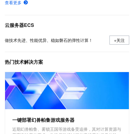
查看更多
实例登录名、密码、密钥对管理
使用安全组
云服务器ECS
做技术先进、性能优异、稳如磐石的弹性计算！
+关注
热门技术解决方案
一键部署幻兽帕鲁游戏服务器
近期幻兽帕鲁、雾锁王国等游戏备受追捧，其对计算资源与