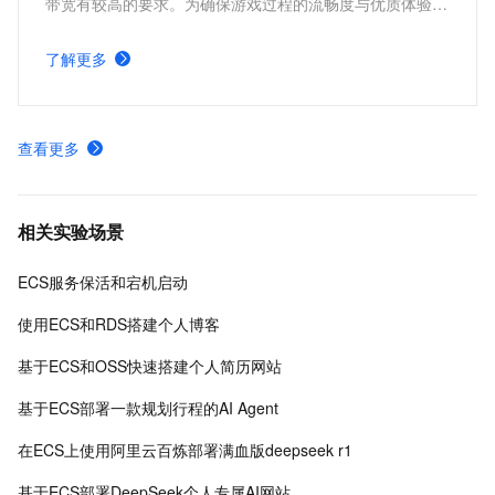
带宽有较高的要求。为确保游戏过程的流畅度与优质体验，
玩家需要配备性能好、稳定可靠的游戏服务器。本方案为广
大的玩家群体提供专属联机服务器，一键购买部署，轻松开
了解更多
启游戏。
查看更多
相关实验场景
ECS服务保活和宕机启动
使用ECS和RDS搭建个人博客
基于ECS和OSS快速搭建个人简历网站
基于ECS部署一款规划行程的AI Agent
在ECS上使用阿里云百炼部署满血版deepseek r1
基于ECS部署DeepSeek个人专属AI网站