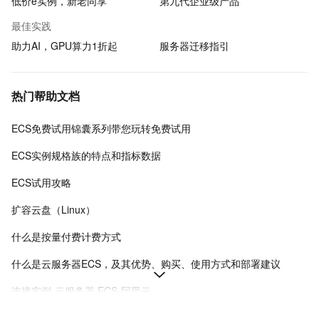
低价e实例，新老同享
第九代企业级产品
最佳实践
助力AI，GPU算力1折起
服务器迁移指引
热门帮助文档
ECS免费试用锦囊系列带您玩转免费试用
ECS实例规格族的特点和指标数据
ECS试用攻略
扩容云盘（Linux）
什么是按量付费计费方式
什么是云服务器ECS，及其优势、购买、使用方式和部署建议
连接实例-云服务器 ECS-阿里云
在Linux上安装Docker和Docker Compose