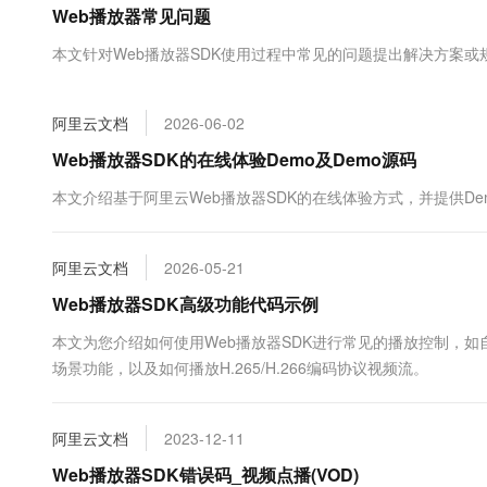
Web播放器常见问题
大数据开发治理平台 Data
AI 产品 免费试用
网络
安全
云开发大赛
Tableau 订阅
1亿+ 大模型 tokens 和 
本文针对Web播放器SDK使用过程中常见的问题提出解决方案或
可观测
入门学习赛
中间件
AI空中课堂在线直播课
云防火墙
140+云产品 免费试用
大模型服务
上云与迁云
云原生的云上边界网络安全
产品新客免费试用，最长1
数据库
阿里云文档
2026-06-02
生态解决方案
千问AI平台-Token Plan
企业出海
大模型ACA认证体验
Web播放器SDK的在线体验Demo及Demo源码
大数据计算
助力企业全员 AI 认知与能
行业生态解决方案
政企业务
本文介绍基于阿里云Web播放器SDK的在线体验方式，并提供De
媒体服务
千问AI平台-模型体验
开发者生态解决方案
在线体验全尺寸、多种模态
企业服务与云通信
AI 开发和 AI 应用解决
阿里云文档
2026-05-21
Happy 系列大模型
域名与网站
Web播放器SDK高级功能代码示例
终端用户计算
本文为您介绍如何使用Web播放器SDK进行常见的播放控制，
场景功能，以及如何播放H.265/H.266编码协议视频流。
Serverless
大模型解决方案
开发工具
快速部署 Dify，高效搭建 
阿里云文档
2023-12-11
迁移与运维管理
Web播放器SDK错误码_视频点播(VOD)