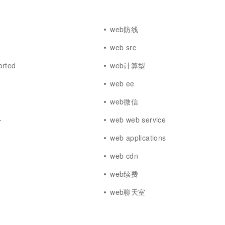
web防线
web src
orted
web计算型
web ee
web微信
务
web web service
web applications
web cdn
析
web续费
web聊天室