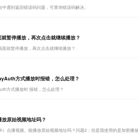
一个 AI 助手
超强辅助，Bol
作当中遇到返回错误码问题，可查询错误码解决。
即刻拥有 DeepSeek-R1 满血版
在企业官网、通讯软件中为客户提供 AI 客服
多种方案随心选，轻松解锁专属 DeepSeek
击画面就暂停播放，再次点击就继续播放？
点击画面就暂停播放，再次点击就继续播放？
layAuth方式播放时报错，怎么处理？
yAuth方式播放时 报错，怎么处理？
能播放原始视频地址吗？
layauth）点播视频。能播放原始视频地址吗？问题2：但是我使用的是加密播