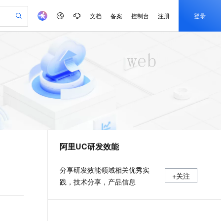
文档
备案
控制台
注册
登录
验
作计划
器
AI 活动
专业服务
服务伙伴合作计划
开发者社区
加入我们
产品动态
服务平台百炼
阿里云 OPC 创新助力计划
一站式生成采购清单，支持单品或批量购买
io：打造专属 AI 语音助手
S产品伙伴计划（繁花）
峰会
CS
造的大模型服务与应用开发平台
一句话生成原生可编辑精美 PPT 文稿
AI 生产力先锋
Al MaaS 服务伙伴赋能合作
域名
博文
Careers
至高可申请百万元
Qwen3.8-Max 模型上线
开启高性价比 AI 编程新体验
弹性可伸缩的云计算服务
Qwen-Audio-3.0-Realtime 端到端实时语音角色扮演
输入一句话想法, 轻松生成专业的 PPT
先锋实践拓展 AI 生产力的边界
Token 补贴，五大权
计划
海大会
伙伴信用分合作计划
商标
问答
社会招聘
益加速 OPC 成功
eek-V4-Pro
SS
一键部署幻兽帕鲁游戏服务器
飞天发布时刻
HOT
Open Search 向量检索版支
划
备案
电子书
校园招聘
pSeek-V4-Pro
视频创作，一键激活电商全链路生产力
稳定、安全、高性价比、高性能的云存储服务
一键购买专属联机服务器，轻松开启游戏
所见，即是所愿
持视频检索 Pipeline 功能
更多支持
划
公司注册
镜像站
视频生成
语音识别与合成
专属 QwenPaw
漫剧工坊：一站式动画创作平台
AI 实训营
HOT
应用身份服务 (IDaaS)
合作伙伴培训与认证
阿里UC研发效能
划
上云迁移
站生成，高效打造优质广告素材
全接入的云上超级电脑
从聊天伙伴进化为能主动干活的本地数字员工
快速生产连贯的高质量长漫剧
从基础到进阶，Agent 创客手把手教你
OpenClaw 管理能力上线
e-1.1-T2V
Qwen3-TTS-Flash
lScope
我要反馈
查询合作伙伴
畅细腻的高质量视频
离线语音合成大模型，多语言方言自适应，低延迟高稳定
n Alibaba Cloud ISV 合作
代维服务
建企业门户网站
10 分钟搭建微信、支付宝小程序
MaxCompute MaxFrame 提
分享研发效能领域相关优秀实
+关注
创新加速
ope
登录合作伙伴管理后台
我要建议
站，无忧落地极速上线
以可视化方式快速构建移动和 PC 门户网站
国内短信简单易用，安全可靠，秒级触达，全球覆盖200+国家和地区。
高效部署网站，快速应用到小程序
供自动弹性内存功能
践，技术分享，产品信息
e-1.1-I2V
Cosyvoice-V3-Flash
安全
畅自然，细节丰富
高表现力语音合成大模型，语音克隆听感自然
我要投诉
PolarDB
上云场景组合购
Milvus 弹性伸缩功能新增节
伴
漫剧创作，剧本、分镜、视频高效生成
100%兼容MySQL、PostgreSQL，兼容Oracle，支持集中和分布式
覆盖90%+业务场景，专享组合折扣价
点支持范围
2V
VPN
Fun-ASR