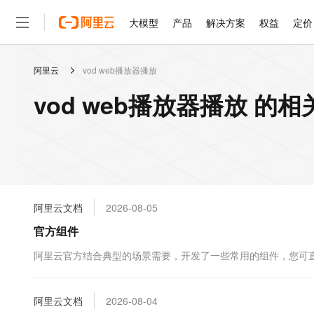
大模型
产品
解决方案
权益
定价
阿里云
vod web播放器播放
大模型
产品
解决方案
权益
定价
云市场
伙伴
服务
了解阿里云
精选产品
精选解决方案
普惠上云
产品定价
精选商城
成为销售伙伴
售前咨询
为什么选择阿里云
千问AI平台
vod web播放器播放 的
了解云产品的定价详情
大模型服务平台百炼
千问办公，解锁你的工作
普惠上云 官方力荐
分销伙伴
在线服务
网站建设
什么是云计算
大
大模型服务与应用平台
企业级Agent产品，直接
云服务器38元/年起，超
咨询伙伴
多端小程序
技术领先
云上成本管理
售后服务
轻量应用服务器
Agency Agents：拥
官方推荐返现计划
大模型
精选产品
精选解决方案
Salesforce 国际版订阅
稳定可靠
管理和优化成本
推荐新用户得奖励，单订单
销售伙伴合作计划
自助服务
友盟天域
安全合规
人工智能与机器学习
AI
文本生成
云数据库 RDS
HappyHorse 打造一
云工开物
无影生态合作计划
在线服务
阿里云文档
2026-08-05
观测云
分析师报告
高校专属算力普惠，学生认
计算
互联网应用开发
Qwen3.8-Max
HOT
Salesforce On Alibaba C
工单服务
官方组件
智能体时代全能旗舰模型
Tuya 物联网平台阿里云
研究报告与白皮书
人工智能平台 PAI
快速拥有专属 OpenClaw
大模
Consulting Partner 合
大数据
容器
免费试用
短信专区
一站式AI开发、训练和推
阿里云官方结合典型的场景需要，开发了一些常用的组件，您可
蓝凌 OA
Qwen3.7-Plus
AI 大模型销售与服务生
现代化应用
存储
天池大赛
能看、能想、能动手的多模
云解析DNS
解决方案免费试用 新老
电子合同
最高领取价值200元试用
安全
阿里云文档
网络与CDN
2026-08-04
AI 算法大赛
Qwen3-VL-Plus
畅捷通