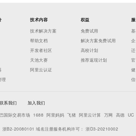
价
技术内容
权益
服
技术解决方案
免费试用
基
帮助文档
解决方案免费试用
企
开发者社区
高校计划
迁
天池大赛
推荐返现计划
官
器
阿里云认证
健
管理
信
联系我们
加入我们
巴国际交易市场
1688
阿里妈妈
飞猪
阿里云计算
万网
高德
UC
：
浙B2-20080101
域名注册服务机构许可：
浙D3-20210002