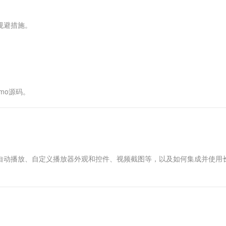
服务生态伙伴
视觉 Coding、空间感知、多模态思考等全面升级
1M上下文，专为长程任务能力而生
云工开物
企业应用
Works
Night Plan 支持 Qwen 3.8-Max
云原生大数据计算服务 MaxCompute
AI 办公
容器服务 Kub
NEW
Red Hat
30+ 款产品免费体验
Data Agent 驱动的一站式 Data+AI 开发治理平台
夜间 5 折，Qwen/Meoo/TokenPlan 客户专享
面向分析的企业级SaaS模式云数据仓库
AI智能应用
提供一站式管
科研合作
规避措施。
ERP
堂（旗舰版）
SUSE
智能客服
AI 应用构建
大模型原生
CRM
防护产品
2个月
自动承接线索
建站小程序
Qoder
大模型服务平台百炼-应用模版
OA 办公系统
HOT
NEW
面向真实软件
个人版上线、团队版降价；千问3.8-Max首发发尝鲜
丰富多元化的应用模版和解决方案
力提升
财税管理
模板建站
mo源码。
万有无界
大模型服务平台百炼-智能体
400电话
定制建站
的模型效果
灵活可视化地构建企业级 Agent
方案
广告营销
模板小程序
秒悟
人工智能平台 PAI
定制小程序
云端极速 AI 
新一代 AI 视频生成模型，深度适配广告营销等场景
AI Native 的算法工程平台，一站式完成建模、训练、推理服务部署
APP 开发
如自动播放、自定义播放器外观和控件、视频截图等，以及如何集成并使用
建站系统
AI 应用
10分钟微调：让0.6B模型媲美235B模
多模态数据信
型
依托云原生高可用架构,实现Dify私有化部署
用1%尺寸在特定领域达到大模型90%以上效果