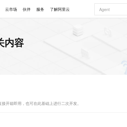
云市场
伙伴
服务
了解阿里云
AI 特惠
数据与 API
成为产品伙伴
企业增值服务
最佳实践
价格计算器
AI 场景体
基础软件
产品伙伴合
阿里云认证
市场活动
配置报价
大模型
相关内容
自助选配和估算价格
新方式
睿译宝，AI翻译排版一步到位
智启 AI 普惠权益
产品生态集成认证中心
企业支持计划
云上春晚
域名与网站
千问官方 MaaS 平台，为开发者和 Agent 而生，新用户赠送 1 亿 + tokens 额度
Qwen Aud
AI Coding
阿里云Maa
2026 阿里云
云服务器 E
为企业打
数据集
Windows
大模型认证
模型
NEW
NEW
交付可用成果
值低价云产品抢先购
上传文档即自动完成翻译和格式还原
至高享 1亿+免费 tokens，加速 Al 应用落地
提供智能易用的域名与建站服务
智能编程，一键
安全可靠、
产品生态伙伴
专家技术服务
云上奥运之旅
弹性计算合作
阿里云中企出
手机三要素
宝塔 Linux
全部认证
价格优势
有专属领域专家
GLM-5.2：长任务时代开源旗舰模型
阿里云 OPC 创新助力计划
千问大模型
即刻拥有 DeepS
AI 电商营销
对象存储 O
大模型
产品生态伙伴工作台
企业增值服务台
云栖战略参考
云存储合作计
云栖大会
身份实名认证
CentOS
训练营
推动算力普惠，释放技术红利
最高返9万
多领域专家智能体,一键组建 AI 虚拟交付团队
快速构建应用程序和网站，即刻迈出上云第一步
至高百万元 Token 补贴，加速一人公司成长
多元化、高性能、安全可靠的大模型服务
真正可用的 1M 上下文,一次完成代码全链路开发
轻松解锁专属 Dee
从图文生成到
云上的中国
数据库合作计
活动全景
短信
Docker
图片和
站式影视创作平台
Hermes Agent，打造自进化智能体
Token Plan 模型订阅计划
数字证书管理服务（原SSL证书）
5 分钟轻松部署
AI 广告创作
无影云电脑
企业成长
NEW
信息公告
看见新力量
云网络合作计
OCR 文字识别
JAVA
证享300元代金券
可视化编排打通从文字构思到成片全链路闭环
全托管，含MySQL、PostgreSQL、SQL Server、MariaDB多引擎
自主进化，持久记忆，越用越聪明
Qwen3.8-Max 首发尝鲜，限时加量 10 倍，夜间低至2折
实现全站HTTPS，呈现可信的WEB访问
图文、视频一
随时随地安
Kimi-K3
HappyHors
NEW
魔搭 Mode
loud
服务实践
官网公告
Kimi 最新旗舰模型，长程编程与推理利器
让文字生成流
金融模力时刻
Salesforce O
版
发票查验
全能环境
Claude Code + GStack 打造工程团队
千问办公，限时限量积分加倍
Qoder
低代码高效构
AI 建站
短信服务
型
NEW
作计划
计划
创新中心
魔搭 ModelSc
健康状态
理服务
让AI从“聊天伙伴”进化为能干活的“数字员工”
安装技能 GStack，拥有专属 AI 工程团队
你的AI工作搭子，覆盖日常办公高频场景
面向真实软件的智能体编程平台
0 代码专业建
直接开箱即用，也可在此基础上进行二次开发。
客户案例
天气预报查询
操作系统
Deepseek-v4-pro
HappyHors
态合作计划
态智能体模型
旗舰 MoE 大模型，百万上下文与顶尖推理能力
图生视频，流
同享
万小智 AI 建站低至 15元/月
Qoder CN
AI 短剧/漫剧
云原生数据库 
快递物流查询
WordPress
成为服务伙
高校合作
点，立即开启云上创新
覆盖公网/内网、递归/权威、移动APP等全场景解析服务
送.CN域名，送备案服务码
基于千问大模型等，支持代码智能生成、研发智能问答
AI助力短剧
GLM-5.2
Wan2.7-T
Ubuntu