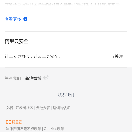
开通信息核验服务后为RAM用户授予访问权限-实人认证-阿里云
金融级实人认证方案PC&H5网页接入场景服务端SDK集成
查看更多
金融级实人认证H5网页集成流程
如何开通金融级实人认证服务
阿里云安全
让上云更放心，让云上更安全。
+关注
关注我们：
新浪微博
联系我们
文档
|
开发者社区
|
天池大赛
|
培训与认证
法律声明及隐私权政策
|
Cookies政策