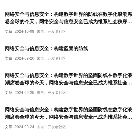
进的持续性威胁（APT），我们必须采取更加严密的防护
措施。本文将深入探讨网络安全漏洞的形成原因、加密技术
网络安全与信息安全：构建数字世界的防线在数字化浪潮席
的应用以及提高公众安全意识的重要性，旨在为读者提供一
卷全球的今天，网络安全与信息安全已成为维系社会秩序、
个全面的网络安全知识框架。
保障个人隐私与企业机密的重要基石。本文旨在深入探讨网
文章
2024-10-08
来自：开发者社区
络安全漏洞的本质、加密技术的前沿进展以及提升安全意识
的有效策略，为读者揭示数字时代下信息保护的核心要义。
网络安全与信息安全：构建坚固的防线
文章
2024-09-26
来自：开发者社区
网络安全与信息安全：构建数字世界的坚固防线在数字化浪
潮席卷全球的今天，网络安全与信息安全已成为维系社会秩
序、保障个人隐私和企业机密的关键防线。本文旨在深入探
文章
2024-09-25
来自：开发者社区
讨网络安全漏洞的本质、加密技术的前沿进展以及提升公众
安全意识的重要性，通过一系列生动的案例和实用的建议，
网络安全与信息安全：构建数字世界的坚固防线在数字化浪
为读者揭示如何在日益复杂的网络环境中保护自己的数字资
潮席卷全球的今天，网络安全与信息安全已成为维系社会秩
产。
序、保障个人隐私与企业机密的关键防线。本文旨在深入探
文章
2024-09-24
来自：开发者社区
讨网络安全漏洞的成因与影响，解析加密技术如何筑起数据