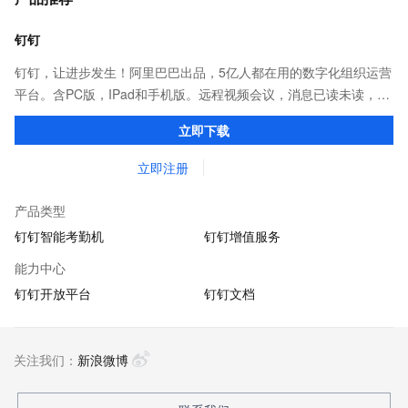
钉钉
钉钉，让进步发生！阿里巴巴出品，5亿人都在用的数字化组织运营
平台。含PC版，IPad和手机版。远程视频会议，消息已读未读，
DING消息任务管理，让沟通更高效；移动办公考勤，审批，钉闪
立即下载
会，钉钉文档，钉钉教育解决方案。
立即注册
产品类型
钉钉智能考勤机
钉钉增值服务
能力中心
钉钉开放平台
钉钉文档
关注我们：
新浪微博