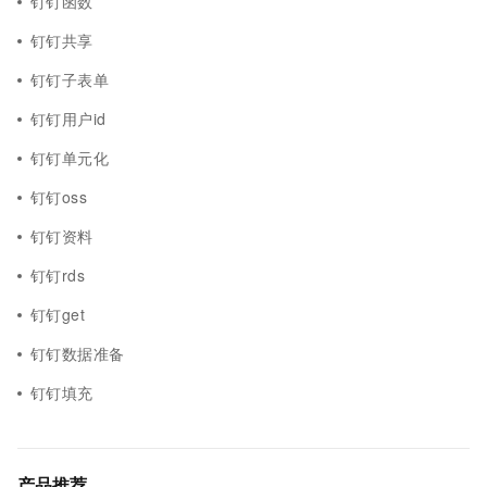
钉钉函数
钉钉共享
钉钉子表单
钉钉用户id
钉钉单元化
钉钉oss
钉钉资料
钉钉rds
钉钉get
钉钉数据准备
钉钉填充
产品推荐