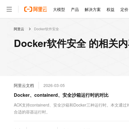
大模型
产品
解决方案
权益
定价
阿里云
Docker软件安全
大模型
产品
解决方案
权益
定价
云市场
伙伴
服务
了解阿里云
精选产品
精选解决方案
普惠上云
产品定价
精选商城
成为销售伙伴
售前咨询
为什么选择阿里云
千问AI平台
Docker软件安全 的相关
了解云产品的定价详情
大模型服务平台百炼
睿译宝，AI翻译排版一
普惠上云 官方力荐
分销伙伴
在线服务
网站建设
什么是云计算
大
大模型服务与应用平台
上传文档即自动完成翻译和
云服务器38元/年起，超
咨询伙伴
多端小程序
技术领先
云上成本管理
售后服务
轻量应用服务器
GLM-5.2：长任务时代
官方推荐返现计划
大模型
精选产品
精选解决方案
Salesforce 国际版订阅
稳定可靠
管理和优化成本
推荐新用户得奖励，单订单
销售伙伴合作计划
自助服务
友盟天域
安全合规
人工智能与机器学习
AI
文本生成
云数据库 RDS
Hermes Agent，打造
云工开物
无影生态合作计划
在线服务
阿里云文档
2026-03-05
观测云
分析师报告
自主进化，持久记忆，越用
高校专属算力普惠，学生认
计算
互联网应用开发
Qwen3.8-Max
HOT
Salesforce On Alibaba C
工单服务
Docker、containerd、安全沙箱运行时的对比
智能体时代全能旗舰模型
Tuya 物联网平台阿里云
研究报告与白皮书
人工智能平台 PAI
快速拥有专属 OpenClaw
大模
Consulting Partner 合
大数据
容器
免费试用
短信专区
一站式AI开发、训练和推
ACK支持containerd、安全沙箱和Docker三种运行时
蓝凌 OA
Qwen3.7-Plus
AI 大模型销售与服务生
现代化应用
合适的容器运行时。
存储
天池大赛
能看、能想、能动手的多模
云解析DNS
解决方案免费试用 新老
电子合同
最高领取价值200元试用
安全
网络与CDN
AI 算法大赛
Qwen3-VL-Plus
畅捷通