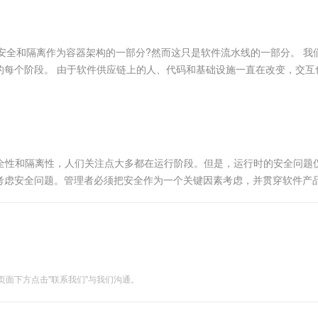
服务生态伙伴
视觉 Coding、空间感知、多模态思考等全面升级
1M上下文，专为长程任务能力而生
云工开物
企业应用
Works
Night Plan 支持 Qwen 3.8-Max
云原生大数据计算服务 MaxCompute
AI 办公
容器服务 Kub
NEW
Red Hat
30+ 款产品免费体验
Data Agent 驱动的一站式 Data+AI 开发治理平台
夜间 5 折，Qwen/Meoo/TokenPlan 客户专享
面向分析的企业级SaaS模式云数据仓库
AI智能应用
提供一站式管
科研合作
ERP
堂（旗舰版）
SUSE
时安全和隔离作为容器架构的一部分?然而这只是软件流水线的一部分。 我
智能客服
AI 应用构建
大模型原生
CRM
的每个阶段。 由于软件供应链上的人、代码和基础设施一直在改变，交互
防护产品
2个月
自动承接线索
实际存在的产品：如电话，仅仅考虑到最终产品的安全性是不够的。除了决
建站小程序
Qoder
大模型服务平台百炼-应用模版
OA 办公系统
HOT
NEW
面向真实软件
个人版上线、团队版降价；千问3.8-Max首发发尝鲜
丰富多元化的应用模版和解决方案
力提升
财税管理
模板建站
万有无界
大模型服务平台百炼-智能体
400电话
定制建站
的模型效果
灵活可视化地构建企业级 Agent
ocker的安全性和隔离性，人们关注点大多都在运行阶段。但是，运行时的安全问题
方案
广告营销
模板小程序
考虑安全问题。管理者必须把安全作为一个关键因素考虑，并贯穿软件产
秒悟
人工智能平台 PAI
定制小程序
云端极速 AI 
如何保证...
新一代 AI 视频生成模型，深度适配广告营销等场景
AI Native 的算法工程平台，一站式完成建模、训练、推理服务部署
APP 开发
建站系统
面下方点击"联系我们"与我们沟通。
AI 应用
10分钟微调：让0.6B模型媲美235B模
多模态数据信
型
依托云原生高可用架构,实现Dify私有化部署
用1%尺寸在特定领域达到大模型90%以上效果