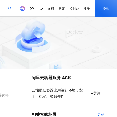
文档
备案
控制台
注册
登录
验
作计划
器
AI 活动
专业服务
服务伙伴合作计划
开发者社区
加入我们
产品动态
服务平台百炼
阿里云 OPC 创新助力计划
一站式生成采购清单，支持单品或批量购买
可编辑精美 PPT 文稿
S产品伙伴计划（繁花）
峰会
CS
造的大模型服务与应用开发平台
Agency Agents：拥有专属领域专家
AI 生产力先锋
Al MaaS 服务伙伴赋能合作
域名
博文
Careers
至高可申请百万元
Qwen3.8-Max 模型上线
 轻松生成专业的 PPT
开启高性价比 AI 编程新体验
弹性可伸缩的云计算服务
先锋实践拓展 AI 生产力的边界
多领域专家智能体,一键组建 AI 虚拟交付团队
Token 补贴，五大权
计划
海大会
伙伴信用分合作计划
商标
问答
社会招聘
益加速 OPC 成功
帕鲁游戏服务器
SS
HappyHorse 打造一站式影视创作平台
飞天发布时刻
HOT
Open Search 向量检索版支
划
备案
电子书
校园招聘
联机服务器，轻松开启游戏
视频创作，一键激活电商全链路生产力
稳定、安全、高性价比、高性能的云存储服务
所见，即是所愿
持视频检索 Pipeline 功能
可视化编排打通从文字构思到成片全链路闭环
更多支持
划
公司注册
镜像站
视频生成
语音识别与合成
 智能体与工作流应用
漫剧工坊：一站式动画创作平台
AI 实训营
应用身份服务 (IDaaS)
合作伙伴培训与认证
阿里云容器服务 ACK
划
上云迁移
站生成，高效打造优质广告素材
全接入的云上超级电脑
通过阿里云百炼高效搭建AI应用,助力高效开发
快速生产连贯的高质量长漫剧
从基础到进阶，Agent 创客手把手教你
OpenClaw 管理能力上线
e-1.1-T2V
Qwen3-TTS-Flash
lScope
我要反馈
查询合作伙伴
畅细腻的高质量视频
离线语音合成大模型，多语言方言自适应，低延迟高稳定
n Alibaba Cloud ISV 合作
代维服务
建企业门户网站
10 分钟搭建微信、支付宝小程序
MaxCompute MaxFrame 提
云端最佳容器应用运行环境，安
+关注
创新加速
ope
登录合作伙伴管理后台
我要建议
站，无忧落地极速上线
以可视化方式快速构建移动和 PC 门户网站
国内短信简单易用，安全可靠，秒级触达，全球覆盖200+国家和地区。
高效部署网站，快速应用到小程序
供自动弹性内存功能
并选择
全、稳定、极致弹性
e-1.1-I2V
Cosyvoice-V3-Flash
安全
畅自然，细节丰富
高表现力语音合成大模型，语音克隆听感自然
我要投诉
PolarDB
上云场景组合购
Milvus 弹性伸缩功能新增节
伴
漫剧创作，剧本、分镜、视频高效生成
100%兼容MySQL、PostgreSQL，兼容Oracle，支持集中和分布式
覆盖90%+业务场景，专享组合折扣价
点支持范围
2V
VPN
Fun-ASR
相关实验场景
更多