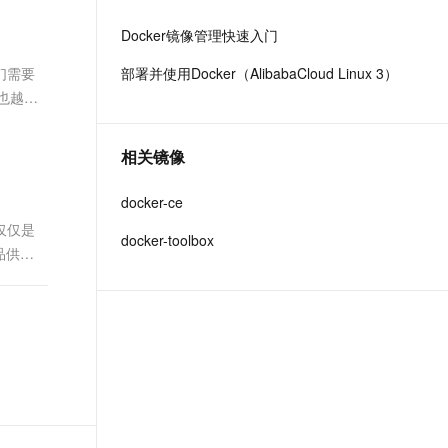
文戏情感细腻自然，动作戏激烈拳拳到肉，实现更强表演能力
支持中英文自由切换，具备更强的噪声鲁棒性
ernetes 版 ACK
云聚AI 严选权益
AI 原生数据库服务发布
SSL 证书
Docker镜像管理快速入门
，一键激活高效办公新体验
理容器应用的 K8s 服务
精选AI产品，从模型到应用全链提效
Agent 数据网关
堡垒机
们需要
部署并使用Docker（AlibabaCloud Linux 3）
AI 用量加速计划
云原生数据库 PolarDB
应用
防火墙
也越来
、识别商机，让客服更高效、服务更出色。
新老同享，达量后返
Agentic Database 发布
定使用
千问办公
主机安全
NEW
的智能体编程平台
一站式AI生产力平台
相关镜像
AI 应用及服务市场
伶鹊
docker-ce
企业级人与Agent协作平台，接入和调度多个数字员工
智能客服平台，对话机器人、对话分析、智能外呼
仅仅是
AI 应用
docker-toolbox
品供应
大模型服务平台百炼 - 全妙
大模型
应用创作平台
多模态内容创作工具，已接入 DeepSeek
自然语言处理
数据标注
机器学习
息提取
与 AI 智能体进行实时音视频通话
从文本、图片、视频中提取结构化的属性信息
构建支持视频理解的 AI 音视频实时通话应用