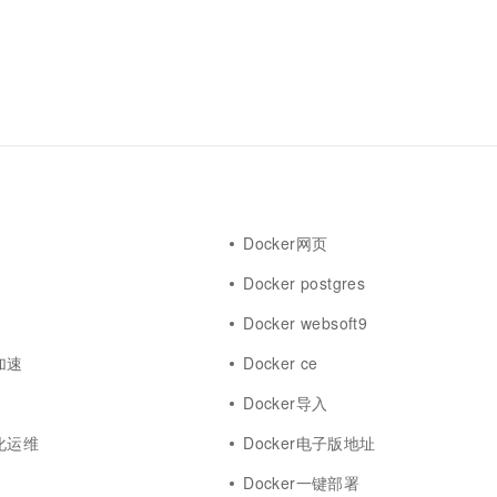
一个 AI 助手
超强辅助，Bol
即刻拥有 DeepSeek-R1 满血版
在企业官网、通讯软件中为客户提供 AI 客服
多种方案随心选，轻松解锁专属 DeepSeek
Docker网页
Docker postgres
Docker websoft9
加速
Docker ce
s
Docker导入
动化运维
Docker电子版地址
Docker一键部署