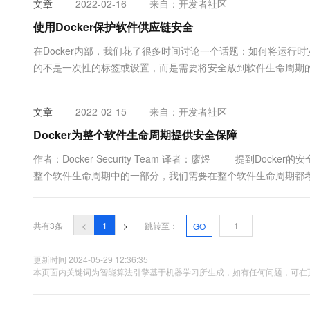
文章
2022-02-16
来自：开发者社区
大数据开发治理平台 Data
AI 产品 免费试用
网络
安全
云开发大赛
Tableau 订阅
使用Docker保护软件供应链安全
1亿+ 大模型 tokens 和 
可观测
入门学习赛
中间件
AI空中课堂在线直播课
在Docker内部，我们花了很多时间讨论一个话题：如何将运行
云防火墙
140+云产品 免费试用
大模型服务
的不是一次性的标签或设置，而是需要将安全放到软件生命周期
上云与迁云
云原生的云上边界网络安全
产品新客免费试用，最长1
数据库
多，组织(公司)必须将安全纳入供应链的核心部分。 考虑一个
生态解决方案
千问AI平台-Token Plan
企业出海
大模型ACA认证体验
什么样....
大数据计算
文章
2022-02-15
来自：开发者社区
助力企业全员 AI 认知与能
行业生态解决方案
政企业务
媒体服务
千问AI平台-模型体验
Docker为整个软件生命周期提供安全保障
开发者生态解决方案
在线体验全尺寸、多种模态
企业服务与云通信
作者：Docker Security Team 译者：廖煜 提到D
AI 开发和 AI 应用解决
整个软件生命周期中的一部分，我们需要在整个软件生命周期都
Happy 系列大模型
域名与网站
链的全过程，考虑当出现持续的人员流动、代码更新、架构变化时，
终端用户计算
共有3条
<
1
>
跳转至：
GO
Serverless
大模型解决方案
更新时间 2024-05-29 12:36:35
开发工具
本页面内关键词为智能算法引擎基于机器学习所生成，如有任何问题，可在页
快速部署 Dify，高效搭建 
迁移与运维管理