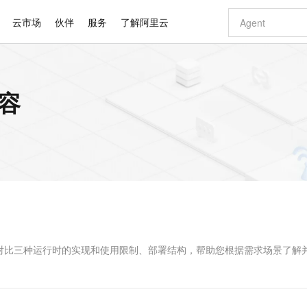
云市场
伙伴
服务
了解阿里云
AI 特惠
数据与 API
成为产品伙伴
企业增值服务
最佳实践
价格计算器
AI 场景体
基础软件
产品伙伴合
阿里云认证
市场活动
配置报价
大模型
内容
自助选配和估算价格
步到位
智启 AI 普惠权益
产品生态集成认证中心
企业支持计划
云上春晚
域名与网站
Qwen Audio：打造专属 AI 语音助手
千问官方 MaaS 平台，为开发者和 Agent 而生，新用户赠送 1 亿 + tokens 额度
一句话生成原生
AI Coding
阿里云Maa
2026 阿里云
云服务器 E
为企业打
数据集
Windows
大模型认证
模型
NEW
NEW
格式还原
值低价云产品抢先购
至高享 1亿+免费 tokens，加速 Al 应用落地
提供智能易用的域名与建站服务
Qwen-Audio-3.0-Realtime 端到端实时语音角色扮演
输入一句话想法,
智能编程，一键
安全可靠、
产品生态伙伴
专家技术服务
云上奥运之旅
弹性计算合作
阿里云中企出
手机三要素
宝塔 Linux
全部认证
价格优势
开源旗舰模型
即刻拥有 DeepSeek-V4-Pro
阿里云 OPC 创新助力计划
千问大模型
一键部署幻兽
AI 电商营销
对象存储 O
大模型
产品生态伙伴工作台
企业增值服务台
云栖战略参考
云存储合作计
云栖大会
身份实名认证
CentOS
训练营
推动算力普惠，释放技术红利
最高返9万
真正可用的 1M 上下文,一次完成代码全链路开发
快速构建应用程序和网站，即刻迈出上云第一步
轻松解锁专属 DeepSeek-V4-Pro
至高百万元 Token 补贴，加速一人公司成长
多元化、高性能、安全可靠的大模型服务
一键购买专属
从图文生成到
云上的中国
数据库合作计
活动全景
短信
Docker
图片和
自进化智能体
5 分钟轻松部署专属 QwenPaw
Token Plan 模型订阅计划
数字证书管理服务（原SSL证书）
高效搭建 AI
AI 广告创作
无影云电脑
企业成长
NEW
HOT
信息公告
看见新力量
云网络合作计
OCR 文字识别
JAVA
越聪明
证享300元代金券
全托管，含MySQL、PostgreSQL、SQL Server、MariaDB多引擎
Qwen3.8-Max 首发尝鲜，限时加量 10 倍，夜间低至2折
实现全站HTTPS，呈现可信的WEB访问
从聊天伙伴进化为能主动干活的本地数字员工
图文、视频一
随时随地安
Kimi-K3
HappyHors
NEW
魔搭 Mode
loud
服务实践
官网公告
Kimi 最新旗舰模型，长程编程与推理利器
让文字生成流
金融模力时刻
Salesforce O
版
发票查验
全能环境
Claude Code + GStack 打造工程团队
千问办公，限时限量积分加倍
Qoder
低代码高效构
AI 建站
短信服务
型
NEW
作计划
计划
创新中心
魔搭 ModelSc
健康状态
理服务
让AI从“聊天伙伴”进化为能干活的“数字员工”
安装技能 GStack，拥有专属 AI 工程团队
你的AI工作搭子，覆盖日常办公高频场景
面向真实软件的智能体编程平台
0 代码专业建
。本文通过对比三种运行时的实现和使用限制、部署结构，帮助您根据需求场景了解
客户案例
天气预报查询
操作系统
Deepseek-v4-pro
HappyHors
态合作计划
态智能体模型
旗舰 MoE 大模型，百万上下文与顶尖推理能力
图生视频，流
同享
万小智 AI 建站低至 15元/月
Qoder CN
AI 短剧/漫剧
云原生数据库 
快递物流查询
WordPress
成为服务伙
高校合作
点，立即开启云上创新
覆盖公网/内网、递归/权威、移动APP等全场景解析服务
送.CN域名，送备案服务码
基于千问大模型等，支持代码智能生成、研发智能问答
AI助力短剧
GLM-5.2
Wan2.7-T
Ubuntu