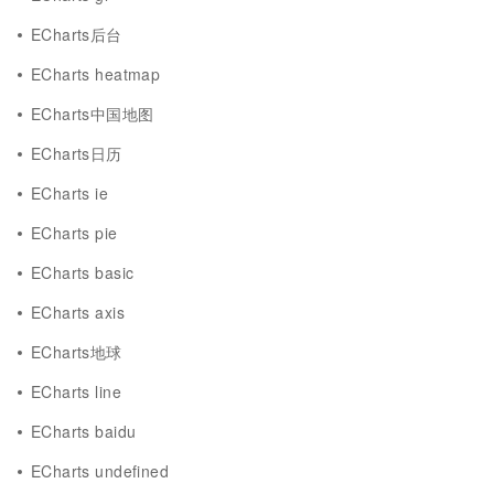
ECharts后台
ECharts heatmap
ECharts中国地图
ECharts日历
ECharts ie
ECharts pie
ECharts basic
ECharts axis
ECharts地球
ECharts line
ECharts baidu
ECharts undefined