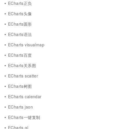
ECharts正负
ECharts头像
ECharts圆形
ECharts语法
ECharts visualmap
ECharts百度
ECharts关系图
ECharts scatter
ECharts树图
ECharts calendar
ECharts json
ECharts一键复制
ECharts gl