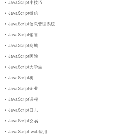
JavaScript小技巧
JavaScript微信
JavaScript信息管理系统
JavaScript销售
JavaScript商城
JavaScript医院
JavaScript大学生
JavaScript树
JavaScript企业
JavaScript课程
JavaScript日志
JavaScript交易
JavaScript web应用