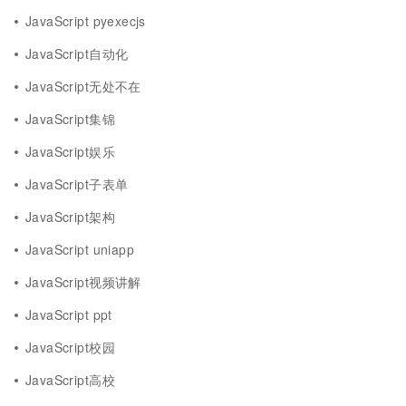
JavaScript pyexecjs
JavaScript自动化
JavaScript无处不在
JavaScript集锦
JavaScript娱乐
JavaScript子表单
JavaScript架构
JavaScript uniapp
JavaScript视频讲解
JavaScript ppt
JavaScript校园
JavaScript高校