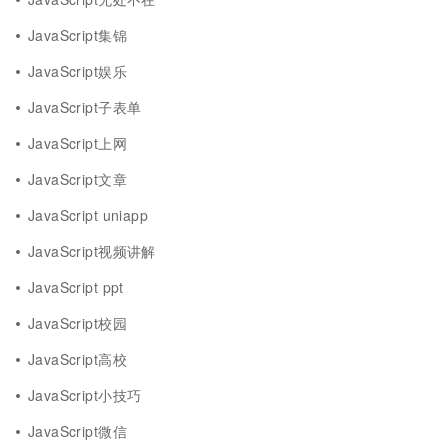
JavaScript集锦
JavaScript娱乐
JavaScript子表单
JavaScript上网
JavaScript文章
JavaScript uniapp
JavaScript视频讲解
JavaScript ppt
JavaScript校园
JavaScript高校
JavaScript小技巧
JavaScript微信