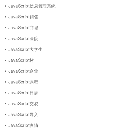
JavaScript信息管理系统
JavaScript销售
JavaScript商城
JavaScript医院
JavaScript大学生
JavaScript树
JavaScript企业
JavaScript课程
JavaScript日志
JavaScript交易
JavaScript导入
JavaScript疫情