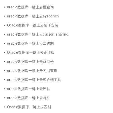
oracle数据库一键上云慢查询
oracle数据库一键上云sysbench
Oracle数据库一键上云编译安装
oracle数据库一键上云cursor_sharing
oracle数据库一键上云二进制
Oracle数据库一键上云企业版
oracle数据库一键上云双引号
oracle数据库一键上云闪回查询
oracle数据库一键上云客户端工具
oracle数据库一键上云评估
oracle数据库一键上云特性
Oracle数据库一键上云区别