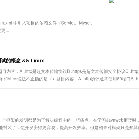
服务生态伙伴
视觉 Coding、空间感知、多模态思考等全面升级
1M上下文，专为长程任务能力而生
云工开物
企业应用
Works
Night Plan 支持 Qwen 3.8-Max
云原生大数据计算服务 MaxCompute
AI 办公
容器服务 Kub
NEW
Red Hat
30+ 款产品免费体验
Data Agent 驱动的一站式 Data+AI 开发治理平台
夜间 5 折，Qwen/Meoo/TokenPlan 客户专享
面向分析的企业级SaaS模式云数据仓库
AI智能应用
提供一站式管
科研合作
ERP
堂（旗舰版）
SUSE
xml 中引入项目的依赖文件（Servlet、Mysql、
智能客服
AI 应用构建
大模型原生
CRM
...
防护产品
2个月
自动承接线索
建站小程序
Qoder
大模型服务平台百炼-应用模版
OA 办公系统
HOT
NEW
面向真实软件
个人版上线、团队版降价；千问3.8-Max首发发尝鲜
丰富多元化的应用模版和解决方案
力提升
财税管理
模板建站
万有无界
大模型服务平台百炼-智能体
件测试的概念 && Linux
400电话
定制建站
的模型效果
灵活可视化地构建企业级 Agent
内容：A .http是超文本传输协议B .https是超文本传输安全协议C .htt
方案
广告营销
模板小程序
和https说法不正确的是（）题目内容：A .http协议通常使用80端口B .ht
秒悟
人工智能平台 PAI
定制小程序
云端极速 AI 
新一代 AI 视频生成模型，深度适配广告营销等场景
AI Native 的算法工程平台，一站式完成建模、训练、推理服务部署
APP 开发
建站系统
个框架的发明都是为了解决编程中的一些痛点。在学习Javaweb框架时
AI 应用
10分钟微调：让0.6B模型媲美235B模
多模态数据信
和复杂的功能封装了，使开发变得更容易，提高开发效率。但是如果对框架只是知
型
依托云原生高可用架构,实现Dify私有化部署
用框架而用框架，这就失去了它的意义。要想真正理解框架带来的好处，..
用1%尺寸在特定领域达到大模型90%以上效果