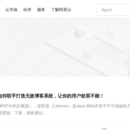
云市场
伙伴
服务
了解阿里云
AI 特惠
数据与 API
成为产品伙伴
企业增值服务
最佳实践
价格计算器
AI 场景体
基础软件
产品伙伴合
阿里云认证
市场活动
配置报价
大模型
自助选配和估算价格
新方式
睿译宝，AI翻译排版一步到位
智启 AI 普惠权益
产品生态集成认证中心
企业支持计划
云上春晚
域名与网站
千问官方 MaaS 平台，为开发者和 Agent 而生，新用户赠送 1 亿 + tokens 额度
AI Coding
阿里云Maa
2026 阿里云
云服务器 E
为企业打
数据集
Windows
大模型认证
模型
NEW
交付可用成果
值低价云产品抢先购
上传文档即自动完成翻译和格式还原
至高享 1亿+免费 tokens，加速 Al 应用落地
提供智能易用的域名与建站服务
智能编程，一键
安全可靠、
产品生态伙伴
专家技术服务
云上奥运之旅
弹性计算合作
阿里云中企出
手机三要素
宝塔 Linux
全部认证
价格优势
有专属领域专家
GLM-5.2：长任务时代开源旗舰模型
阿里云 OPC 创新助力计划
千问大模型
即刻拥有 DeepS
AI 电商营销
对象存储 O
大模型
产品生态伙伴工作台
企业增值服务台
云栖战略参考
云存储合作计
云栖大会
身份实名认证
CentOS
训练营
推动算力普惠，释放技术红利
最高返9万
多领域专家智能体,一键组建 AI 虚拟交付团队
快速构建应用程序和网站，即刻迈出上云第一步
至高百万元 Token 补贴，加速一人公司成长
多元化、高性能、安全可靠的大模型服务
真正可用的 1M 上下文,一次完成代码全链路开发
轻松解锁专属 Dee
从图文生成到
云上的中国
数据库合作计
活动全景
短信
Docker
图片和
站式影视创作平台
Hermes Agent，打造自进化智能体
Token Plan 模型订阅计划
数字证书管理服务（原SSL证书）
5 分钟轻松部署
AI 广告创作
无影云电脑
企业成长
NEW
信息公告
看见新力量
云网络合作计
OCR 文字识别
JAVA
证享300元代金券
可视化编排打通从文字构思到成片全链路闭环
全托管，含MySQL、PostgreSQL、SQL Server、MariaDB多引擎
自主进化，持久记忆，越用越聪明
Qwen3.8-Max 首发尝鲜，限时加量 10 倍，夜间低至2折
实现全站HTTPS，呈现可信的WEB访问
图文、视频一
随时随地安
Kimi-K3
HappyHors
NEW
魔搭 Mode
loud
服务实践
官网公告
听器如何联手打造无敌博客系统，让你的用户欲罢不能！
Kimi 最新旗舰模型，长程编程与推理利器
让文字生成流
金融模力时刻
Salesforce O
版
发票查验
全能环境
Claude Code + GStack 打造工程团队
千问办公，限时限量积分加倍
Qoder
低代码高效构
AI 建站
短信服务
型
NEW
作计划
计划
创新中心
魔搭 ModelSc
健康状态
理服务
让AI从“聊天伙伴”进化为能干活的“数字员工”
安装技能 GStack，拥有专属 AI 工程团队
你的AI工作搭子，覆盖日常办公高频场景
面向真实软件的智能体编程平台
0 代码专业建
pring MVC中的拦截器）、监听器（Listener）是Java Web开发中不可或缺
客户案例
天气预报查询
操作系统
Deepseek-v4-pro
HappyHors
态合作计划
逻辑。下面，我将通过...
态智能体模型
旗舰 MoE 大模型，百万上下文与顶尖推理能力
图生视频，流
同享
万小智 AI 建站低至 15元/月
Qoder CN
AI 短剧/漫剧
云原生数据库 
快递物流查询
WordPress
成为服务伙
高校合作
点，立即开启云上创新
覆盖公网/内网、递归/权威、移动APP等全场景解析服务
送.CN域名，送备案服务码
基于千问大模型等，支持代码智能生成、研发智能问答
AI助力短剧
GLM-5.2
Wan2.7-T
Ubuntu