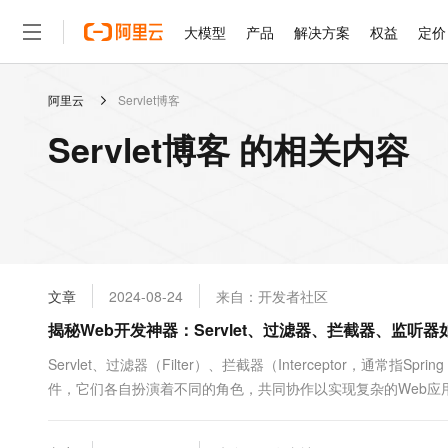
大模型
产品
解决方案
权益
定价
阿里云
Servlet博客
大模型
产品
解决方案
权益
定价
云市场
伙伴
服务
了解阿里云
精选产品
精选解决方案
普惠上云
产品定价
精选商城
成为销售伙伴
售前咨询
为什么选择阿里云
千问AI平台
Servlet博客 的相关内容
了解云产品的定价详情
大模型服务平台百炼
千问办公，解锁你的工作
普惠上云 官方力荐
分销伙伴
在线服务
网站建设
什么是云计算
大
大模型服务与应用平台
企业级Agent产品，直接
云服务器38元/年起，超
咨询伙伴
多端小程序
技术领先
云上成本管理
售后服务
轻量应用服务器
Agency Agents：拥
官方推荐返现计划
大模型
精选产品
精选解决方案
Salesforce 国际版订阅
稳定可靠
管理和优化成本
推荐新用户得奖励，单订单
销售伙伴合作计划
自助服务
友盟天域
安全合规
人工智能与机器学习
AI
文本生成
云数据库 RDS
HappyHorse 打造一
云工开物
无影生态合作计划
在线服务
文章
2024-08-24
来自：开发者社区
观测云
分析师报告
高校专属算力普惠，学生认
计算
互联网应用开发
Qwen3.8-Max
HOT
Salesforce On Alibaba C
工单服务
揭秘Web开发神器：Servlet、过滤器、拦截器、监
智能体时代全能旗舰模型
Tuya 物联网平台阿里云
研究报告与白皮书
人工智能平台 PAI
快速拥有专属 OpenClaw
大模
Consulting Partner 合
大数据
容器
免费试用
短信专区
一站式AI开发、训练和推
Servlet、过滤器（Filter）、拦截器（Interceptor，通常指S
蓝凌 OA
Qwen3.7-Plus
AI 大模型销售与服务生
现代化应用
件，它们各自扮演着不同的角色，共同协作以实现复杂的Web应用
存储
天池大赛
能看、能想、能动手的多模
云解析DNS
解决方案免费试用 新老
电子合同
最高领取价值200元试用
安全
网络与CDN
AI 算法大赛
Qwen3-VL-Plus
畅捷通