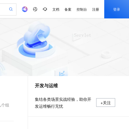
文档
备案
控制台
注册
登录
验
作计划
器
AI 活动
专业服务
服务伙伴合作计划
开发者社区
加入我们
产品动态
服务平台百炼
阿里云 OPC 创新助力计划
一站式生成采购清单，支持单品或批量购买
S产品伙伴计划（繁花）
峰会
CS
造的大模型服务与应用开发平台
Qwen Audio：打造专属 AI 语音助手
一句话生成原生可编辑精美 PPT 文稿
AI 生产力先锋
Al MaaS 服务伙伴赋能合作
域名
博文
Careers
NEW
至高可申请百万元
Qwen3.8-Max 模型上线
开启高性价比 AI 编程新体验
弹性可伸缩的云计算服务
Qwen-Audio-3.0-Realtime 端到端实时语音角色扮演
输入一句话想法, 轻松生成专业的 PPT
先锋实践拓展 AI 生产力的边界
Token 补贴，五大权
计划
海大会
伙伴信用分合作计划
商标
问答
社会招聘
益加速 OPC 成功
eek-V4-Pro
SS
一键部署幻兽帕鲁游戏服务器
飞天发布时刻
HOT
Open Search 向量检索版支
划
备案
电子书
校园招聘
pSeek-V4-Pro
视频创作，一键激活电商全链路生产力
稳定、安全、高性价比、高性能的云存储服务
一键购买专属联机服务器，轻松开启游戏
所见，即是所愿
持视频检索 Pipeline 功能
更多支持
划
公司注册
镜像站
视频生成
语音识别与合成
专属 QwenPaw
漫剧工坊：一站式动画创作平台
AI 实训营
HOT
应用身份服务 (IDaaS)
合作伙伴培训与认证
开发与运维
划
上云迁移
站生成，高效打造优质广告素材
全接入的云上超级电脑
从聊天伙伴进化为能主动干活的本地数字员工
快速生产连贯的高质量长漫剧
从基础到进阶，Agent 创客手把手教你
OpenClaw 管理能力上线
e-1.1-T2V
Qwen3-TTS-Flash
lScope
我要反馈
查询合作伙伴
畅细腻的高质量视频
离线语音合成大模型，多语言方言自适应，低延迟高稳定
n Alibaba Cloud ISV 合作
代维服务
建企业门户网站
10 分钟搭建微信、支付宝小程序
MaxCompute MaxFrame 提
集结各类场景实战经验，助你开
+关注
创新加速
ope
登录合作伙伴管理后台
我要建议
站，无忧落地极速上线
以可视化方式快速构建移动和 PC 门户网站
国内短信简单易用，安全可靠，秒级触达，全球覆盖200+国家和地区。
高效部署网站，快速应用到小程序
供自动弹性内存功能
的几个组
发运维畅行无忧
e-1.1-I2V
Cosyvoice-V3-Flash
安全
畅自然，细节丰富
高表现力语音合成大模型，语音克隆听感自然
我要投诉
PolarDB
上云场景组合购
Milvus 弹性伸缩功能新增节
伴
漫剧创作，剧本、分镜、视频高效生成
100%兼容MySQL、PostgreSQL，兼容Oracle，支持集中和分布式
覆盖90%+业务场景，专享组合折扣价
点支持范围
2V
VPN
Fun-ASR