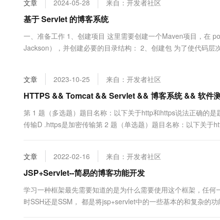
文章
2024-05-28
来自：开发者社区
大数据开发治理平台 Data
AI 产品 免费试用
网络
安全
云开发大赛
Tableau 订阅
基于 Servlet 的博客系统
1亿+ 大模型 tokens 和 
可观测
入门学习赛
中间件
AI空中课堂在线直播课
一、准备工作 1、创建项目 这里需要创建一个Maven项目，在 pom.
云防火墙
140+云产品 免费试用
大模型服务
Jackson），并创建必要的目录结构： 2、创建包 为了使代码层次更
上云与迁云
云原生的云上边界网络安全
产品新客免费试用，最长1
数据库
生态解决方案
千问AI平台-Token Plan
企业出海
大模型ACA认证体验
大数据计算
文章
2023-10-25
来自：开发者社区
助力企业全员 AI 认知与能
行业生态解决方案
政企业务
媒体服务
千问AI平台-模型体验
HTTPS && Tomcat && Servlet && 博客系统 && 软
开发者生态解决方案
在线体验全尺寸、多种模态
企业服务与云通信
第 1 题（多选题）题目名称：以下关于http和https说法正确的是题目
AI 开发和 AI 应用解决
传输D .https是加密传输第 2 题（单选题）题目名称：以下关于http
Happy 系列大模型
域名与网站
议通常使用445端口C .http协议是无状态的D .https....
终端用户计算
文章
2022-02-16
来自：开发者社区
Serverless
JSP+Servlet--简易的博客功能开发
大模型解决方案
学习一种框架最先需要知道的是为什么需要使用这个框架，任何一
开发工具
快速部署 Dify，高效搭建 
时SSH还是SSM， 都是将jsp+servlet中的一些基本的
迁移与运维管理
知其所以然，就很难选择一个更合适的框架，在学习中也只是为了