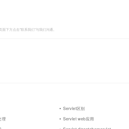
一个 AI 助手
超强辅助，Bol
即刻拥有 DeepSeek-R1 满血版
在企业官网、通讯软件中为客户提供 AI 客服
多种方案随心选，轻松解锁专属 DeepSeek
面下方点击"联系我们"与我们沟通。
Servlet区别
常处理
Servlet web应用