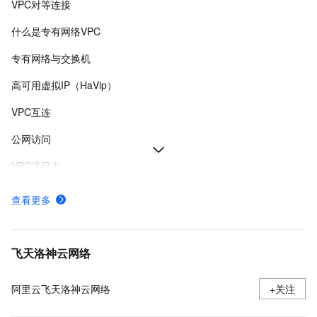
VPC对等连接
什么是专有网络VPC
专有网络与交换机
高可用虚拟IP（HaVip）
VPC互连
公网访问
VPC流日志
VPC路由表
查看更多
专有网络VPC网络规划
IPv4网关
飞天洛神云网络
阿里云飞天洛神云网络
+关注