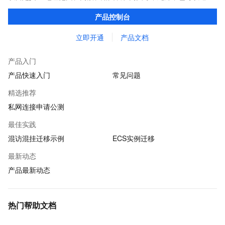
专线/VPN/GRE等连接方式实现云上VPC与传统IDC的互联，构建混
产品控制台
合云业务。
立即开通
产品文档
产品入门
产品快速入门
常见问题
精选推荐
私网连接申请公测
最佳实践
混访混挂迁移示例
ECS实例迁移
最新动态
产品最新动态
热门帮助文档