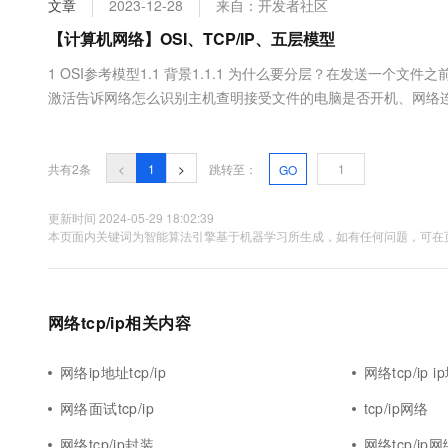
文章
2023-12-28
来自：开发者社区
大数据开发治理平台 Data
AI 产品 免费试用
网络
安全
云开发大赛
Tableau 订阅
【计算机网络】OSI、TCP/IP、五层模型
1亿+ 大模型 tokens 和 
可观测
入门学习赛
中间件
AI空中课堂在线直播课
1 OSI参考模型1.1 背景1.1.1 为什么要分层？在发送一个
云防火墙
140+云产品 免费试用
大模型服务
激活告诉网络怎么识别主机查明接受文件的电脑是否开机、网络
上云与迁云
云原生的云上边界网络安全
产品新客免费试用，最长1
数据库
准备就绪因为这种工作会使我们的传输过于复杂，于是出现了这
生态解决方案
千问AI平台-Token Plan
企业出海
大模型ACA认证体验
决和维护起来相对容易。1.1.2 分层是按什么区分的？每个层次之间
大数据计算
助力企业全员 AI 认知与能
行业生态解决方案
共有2条
<
1
>
跳转至：
GO
政企业务
媒体服务
千问AI平台-模型体验
开发者生态解决方案
在线体验全尺寸、多种模态
更新时间 2024-05-29 18:02:39
企业服务与云通信
本页面内关键词为智能算法引擎基于机器学习所生成，如有任何问题，可在页
AI 开发和 AI 应用解决
Happy 系列大模型
域名与网站
终端用户计算
网络tcp/ip相关内容
Serverless
大模型解决方案
网络ip地址tcp/ip
网络tcp/ip 
开发工具
快速部署 Dify，高效搭建 
网络面试tcp/ip
tcp/ip网络
迁移与运维管理
网络tcp/ip封装
网络tcp/ip