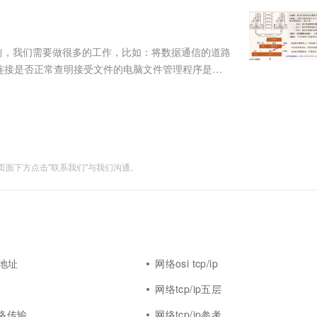
服务生态伙伴
视觉 Coding、空间感知、多模态思考等全面升级
1M上下文，专为长程任务能力而生
云工开物
企业应用
Works
Night Plan 支持 Qwen 3.8-Max
云原生大数据计算服务 MaxCompute
AI 办公
容器服务 Kub
NEW
Red Hat
30+ 款产品免费体验
Data Agent 驱动的一站式 Data+AI 开发治理平台
夜间 5 折，Qwen/Meoo/TokenPlan 客户专享
面向分析的企业级SaaS模式云数据仓库
AI智能应用
提供一站式管
科研合作
ERP
堂（旗舰版）
SUSE
文件之前，我们需要做很多的工作，比如：将数据通信的道路
智能客服
AI 应用构建
大模型原生
CRM
连接是否正常查明接受文件的电脑文件管理程序是否
防护产品
2个月
自动承接线索
种分层的结构。将一个大问题分成了几个小问题，解
建站小程序
Qoder
大模型服务平台百炼-应用模版
OA 办公系统
HOT
NEW
是相对独....
面向真实软件
个人版上线、团队版降价；千问3.8-Max首发发尝鲜
丰富多元化的应用模版和解决方案
力提升
财税管理
模板建站
万有无界
大模型服务平台百炼-智能体
400电话
定制建站
的模型效果
灵活可视化地构建企业级 Agent
面下方点击"联系我们"与我们沟通。
方案
广告营销
模板小程序
秒悟
人工智能平台 PAI
定制小程序
云端极速 AI 
新一代 AI 视频生成模型，深度适配广告营销等场景
AI Native 的算法工程平台，一站式完成建模、训练、推理服务部署
APP 开发
建站系统
ip地址
网络osi tcp/ip
AI 应用
10分钟微调：让0.6B模型媲美235B模
多模态数据信
网络tcp/ip五层
型
依托云原生高可用架构,实现Dify私有化部署
用1%尺寸在特定领域达到大模型90%以上效果
网络传输
网络tcp/ip参考