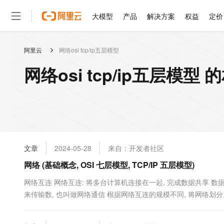
大模型
产品
解决方案
权益
定价
阿里云
网络osi tcp/ip五层模型
大模型
产品
解决方案
权益
定价
云市场
伙伴
服务
了解阿里云
精选产品
精选解决方案
普惠上云
产品定价
精选商城
成为销售伙伴
售前咨询
为什么选择阿里云
千问AI平台
网络osi tcp/ip五层模型
了解云产品的定价详情
大模型服务平台百炼
睿译宝，AI翻译排版一
普惠上云 官方力荐
分销伙伴
在线服务
网站建设
什么是云计算
大
大模型服务与应用平台
上传文档即自动完成翻译和
云服务器38元/年起，超
咨询伙伴
多端小程序
技术领先
云上成本管理
售后服务
轻量应用服务器
GLM-5.2：长任务时代
官方推荐返现计划
大模型
精选产品
精选解决方案
Salesforce 国际版订阅
稳定可靠
管理和优化成本
推荐新用户得奖励，单订单
销售伙伴合作计划
自助服务
友盟天域
安全合规
人工智能与机器学习
AI
文本生成
云数据库 RDS
Hermes Agent，打造
云工开物
无影生态合作计划
在线服务
文章
2024-05-28
来自：开发者社区
观测云
分析师报告
自主进化，持久记忆，越用
高校专属算力普惠，学生认
计算
互联网应用开发
Qwen3.8-Max
HOT
Salesforce On Alibaba C
工单服务
网络 (基础概念, OSI 七层模型, TCP/IP 五层模型)
智能体时代全能旗舰模型
Tuya 物联网平台阿里云
研究报告与白皮书
人工智能平台 PAI
快速拥有专属 OpenClaw
大模
Consulting Partner 合
大数据
容器
免费试用
短信专区
一站式AI开发、训练和推
网络互连 网络互连: 将多台计算机连接在一起, 完成数据共享 
蓝凌 OA
Qwen3.7-Plus
AI 大模型销售与服务生
现代化应用
来传输数, 也叫做网络通信 根据网络互连的规模不同, 将网络划
存储
天池大赛
能看、能想、能动手的多模
云解析DNS
解决方案免费试用 新老
电子合同
念 局域网LAN 又称内网, 局域网和局域网之间在没有连接的情况下, 
最高领取价值200元试用
安全
网络与CDN
AI 算法大赛
Qwen3-VL-Plus
畅捷通