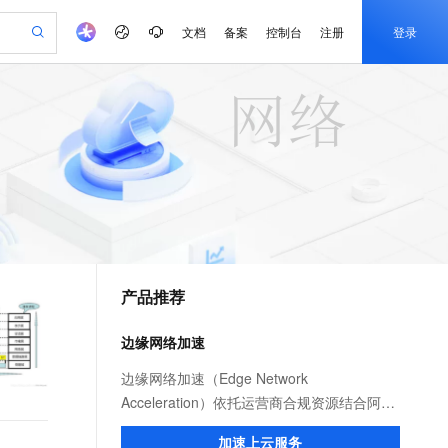
文档
备案
控制台
注册
登录
验
作计划
器
AI 活动
专业服务
服务伙伴合作计划
开发者社区
加入我们
产品动态
服务平台百炼
阿里云 OPC 创新助力计划
一站式生成采购清单，支持单品或批量购买
可编辑精美 PPT 文稿
S产品伙伴计划（繁花）
峰会
CS
造的大模型服务与应用开发平台
Agency Agents：拥有专属领域专家
AI 生产力先锋
Al MaaS 服务伙伴赋能合作
域名
博文
Careers
PolarDB Agentic Database
至高可申请百万元
 轻松生成专业的 PPT
开启高性价比 AI 编程新体验
弹性可伸缩的云计算服务
先锋实践拓展 AI 生产力的边界
发布
多领域专家智能体,一键组建 AI 虚拟交付团队
Token 补贴，五大权
计划
海大会
伙伴信用分合作计划
商标
问答
社会招聘
益加速 OPC 成功
帕鲁游戏服务器
SS
HappyHorse 打造一站式影视创作平台
飞天发布时刻
HOT
秒悟 Meoo CLI 支持一键部
划
备案
电子书
校园招聘
联机服务器，轻松开启游戏
视频创作，一键激活电商全链路生产力
稳定、安全、高性价比、高性能的云存储服务
所见，即是所愿
署项目至阿里云账号
可视化编排打通从文字构思到成片全链路闭环
更多支持
划
公司注册
镜像站
视频生成
语音识别与合成
 智能体与工作流应用
漫剧工坊：一站式动画创作平台
AI 实训营
Flink OSS 支持
合作伙伴培训与认证
产品推荐
划
上云迁移
站生成，高效打造优质广告素材
全接入的云上超级电脑
通过阿里云百炼高效搭建AI应用,助力高效开发
快速生产连贯的高质量长漫剧
从基础到进阶，Agent 创客手把手教你
AssumeRole 角色自定义
e-1.1-T2V
Qwen3-TTS-Flash
lScope
我要反馈
查询合作伙伴
畅细腻的高质量视频
离线语音合成大模型，多语言方言自适应，低延迟高稳定
n Alibaba Cloud ISV 合作
代维服务
建企业门户网站
10 分钟搭建微信、支付宝小程序
边缘网络加速
百炼 Qwen3.7-Flash 系列模
创新加速
ope
登录合作伙伴管理后台
我要建议
站，无忧落地极速上线
以可视化方式快速构建移动和 PC 门户网站
国内短信简单易用，安全可靠，秒级触达，全球覆盖200+国家和地区。
高效部署网站，快速应用到小程序
型发布
e-1.1-I2V
Cosyvoice-V3-Flash
边缘网络加速（Edge Network
安全
畅自然，细节丰富
高表现力语音合成大模型，语音克隆听感自然
我要投诉
PolarDB
Acceleration）依托运营商合规资源结合阿里
上云场景组合购
伴
Qoder CN V1.7.0 发布
漫剧创作，剧本、分镜、视频高效生成
100%兼容MySQL、PostgreSQL，兼容Oracle，支持集中和分布式
覆盖90%+业务场景，专享组合折扣价
云服务优势，为用户提供稳定安全、高速、
2V
VPN
Fun-ASR
加速上云服务