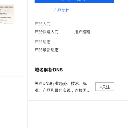
低时延的网络传输，解决客户不同站点的连
文戏情感细腻自然，动作戏激烈拳拳到肉，实现更强表演能力
支持中英文自由切换，具备更强的噪声鲁棒性
ernetes 版 ACK
云聚AI 严选权益
云安全中心 AI BAS 智能自动
SSL 证书
接、组网、数据安全传输、业务质量保障问
产品文档
，一键激活高效办公新体验
理容器应用的 K8s 服务
精选AI产品，从模型到应用全链提效
化模拟渗透攻击产品发布
题。
堡垒机
AI 用量加速计划
DataWorks ChatBI 会话支持
产品入门
应用
防火墙
、识别商机，让客服更高效、服务更出色。
新老同享，达量后返
上传临时文件分析
产品快速入门
用户指南
千问办公
主机安全
NEW
产品动态
的智能体编程平台
一站式AI生产力平台
产品最新动态
AI 应用及服务市场
伶鹊
企业级人与Agent协作平台，接入和调度多个数字员工
智能客服平台，对话机器人、对话分析、智能外呼
AI 应用
域名解析DNS
大模型服务平台百炼 - 全妙
大模型
应用创作平台
多模态内容创作工具，已接入 DeepSeek
关注DNS行业趋势、技术、标
自然语言处理
+关注
准、产品和最佳实践，连接国内
数据标注
外相关技术社群信息，追踪业内
DNS产品动态，加强信息共享，
机器学习
欢迎大家关注、推荐和投稿。
息提取
与 AI 智能体进行实时音视频通话
从文本、图片、视频中提取结构化的属性信息
构建支持视频理解的 AI 音视频实时通话应用