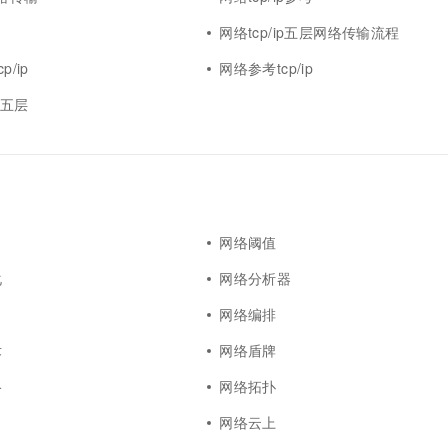
一个 AI 助手
超强辅助，Bol
即刻拥有 DeepSeek-R1 满血版
网络tcp/ip五层网络传输流程
在企业官网、通讯软件中为客户提供 AI 客服
多种方案随心选，轻松解锁专属 DeepSeek
p/ip
网络参考tcp/ip
ip五层
网络阈值
化
网络分析器
网络编排
术
网络盾牌
络
网络拓扑
网络云上