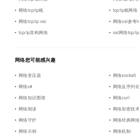
10 分钟在聊天系统中增加
专有云
网络tcp/ip栈
tcp/ip栈网络
网络tcp/ip osi
网络osi参考tc
tcp/ip异构网络
osi网络tcp/
网络您可能感兴趣
网络变压器
网络socks5
网络c#
网络反序列
网络知识图谱
网络curl
网络阅读
网络加密技
网络守护
网络经典网
网络示例
网络机制