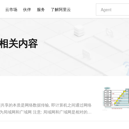
云市场
伙伴
服务
了解阿里云
AI 特惠
数据与 API
成为产品伙伴
企业增值服务
最佳实践
价格计算器
AI 场景体
基础软件
产品伙伴合
阿里云认证
市场活动
配置报价
大模型
 的相关内容
自助选配和估算价格
步到位
智启 AI 普惠权益
产品生态集成认证中心
企业支持计划
云上春晚
域名与网站
Qwen Audio：打造专属 AI 语音助手
千问官方 MaaS 平台，为开发者和 Agent 而生，新用户赠送 1 亿 + tokens 额度
一句话生成原生
AI Coding
阿里云Maa
2026 阿里云
云服务器 E
为企业打
数据集
Windows
大模型认证
模型
NEW
NEW
格式还原
值低价云产品抢先购
至高享 1亿+免费 tokens，加速 Al 应用落地
提供智能易用的域名与建站服务
Qwen-Audio-3.0-Realtime 端到端实时语音角色扮演
输入一句话想法,
智能编程，一键
安全可靠、
产品生态伙伴
专家技术服务
云上奥运之旅
弹性计算合作
阿里云中企出
手机三要素
宝塔 Linux
全部认证
价格优势
开源旗舰模型
即刻拥有 DeepSeek-V4-Pro
阿里云 OPC 创新助力计划
千问大模型
一键部署幻兽
AI 电商营销
对象存储 O
大模型
产品生态伙伴工作台
企业增值服务台
云栖战略参考
云存储合作计
云栖大会
身份实名认证
CentOS
训练营
推动算力普惠，释放技术红利
最高返9万
真正可用的 1M 上下文,一次完成代码全链路开发
快速构建应用程序和网站，即刻迈出上云第一步
轻松解锁专属 DeepSeek-V4-Pro
至高百万元 Token 补贴，加速一人公司成长
多元化、高性能、安全可靠的大模型服务
一键购买专属
从图文生成到
云上的中国
数据库合作计
活动全景
短信
Docker
图片和
自进化智能体
5 分钟轻松部署专属 QwenPaw
Token Plan 模型订阅计划
数字证书管理服务（原SSL证书）
高效搭建 AI
AI 广告创作
无影云电脑
企业成长
NEW
HOT
信息公告
看见新力量
云网络合作计
OCR 文字识别
JAVA
越聪明
证享300元代金券
全托管，含MySQL、PostgreSQL、SQL Server、MariaDB多引擎
Qwen3.8-Max 首发尝鲜，限时加量 10 倍，夜间低至2折
实现全站 HTTPS，呈现可信的 Web 访问
从聊天伙伴进化为能主动干活的本地数字员工
图文、视频一
随时随地安
Kimi-K3
HappyHors
NEW
魔搭 Mode
loud
服务实践
官网公告
Kimi 最新旗舰模型，长程编程与推理利器
让文字生成流
金融模力时刻
Salesforce O
版
发票查验
全能环境
Claude Code + GStack 打造工程团队
千问办公，限时限量积分加倍
Qoder
低代码高效构
AI 建站
短信服务
型
NEW
作计划
计划
创新中心
魔搭 ModelSc
健康状态
理服务
让AI从“聊天伙伴”进化为能干活的“数字员工”
安装技能 GStack，拥有专属 AI 工程团队
你的AI工作搭子，覆盖日常办公高频场景
面向真实软件的智能体编程平台
0 代码专业建
数据共享的本质是网络数据传输, 即计算机之间通过网络
客户案例
天气预报查询
操作系统
Deepseek-v4-pro
HappyHors
态合作计划
分为局域网和广域网 注意: 局域网和广域网是相对的概
态智能体模型
旗舰 MoE 大模型，百万上下文与顶尖推理能力
图生视频，流
同享
万小智 AI 建站低至 15元/月
Qoder CN
AI 短剧/漫剧
云原生数据库 
快递物流查询
WordPress
成为服务伙
无法通信 ...
高校合作
点，立即开启云上创新
覆盖公网/内网、递归/权威、移动APP等全场景解析服务
送.CN域名，送备案服务码
基于千问大模型等，支持代码智能生成、研发智能问答
AI助力短剧
GLM-5.2
Wan2.7-T
Ubuntu