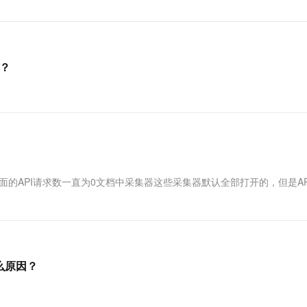
一个 AI 助手
超强辅助，Bol
即刻拥有 DeepSeek-R1 满血版
在企业官网、通讯软件中为客户提供 AI 客服
多种方案随心选，轻松解锁专属 DeepSeek
吗？
面的API请求数一直为0文档中采集器这些采集器默认全部打开的，但是AP
么原因？