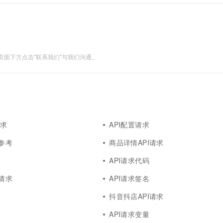
面下方点击"联系我们"与我们沟通。
请求
API配置请求
例参考
商品详情API请求
API请求代码
件请求
API请求签名
抖音抖店API请求
API请求变量