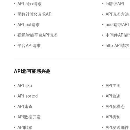
API ajax请求
fc请求API
函数计算fc请求API
API请求方法
API put请求
post请求API
视觉智能平台API请求
中间件API请
平台API请求
http API请求
API您可能感兴趣
API sku
API主图
API sorted
API轨迹
API速查
API多模态
API数据开发
API机制
API邮箱
API发送邮件