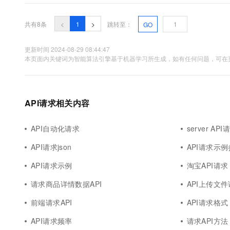
共有8条
<
1
>
跳转至：
GO
更新时间 2024-08-29 08:44:47
本页面内关键词为智能算法引擎基于机器学习所生成，如有任何问题，可在页
API请求相关内容
API自动化请求
server API
API请求json
API请求示
API请求示例
淘宝API请求
请求商品详情数据API
API上传文
前端请求API
API请求格式
API请求频率
请求API方法