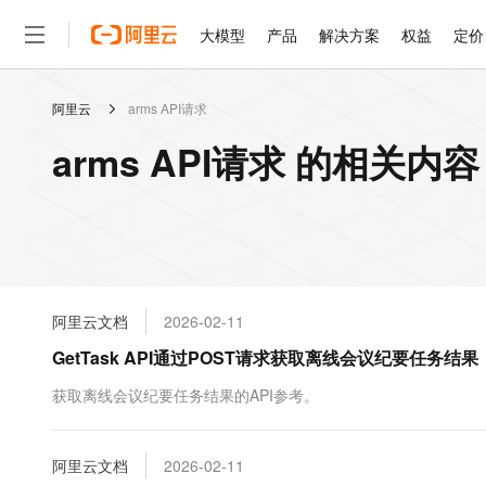
大模型
产品
解决方案
权益
定价
阿里云
arms API请求
大模型
产品
解决方案
权益
定价
云市场
伙伴
服务
了解阿里云
精选产品
精选解决方案
普惠上云
产品定价
精选商城
成为销售伙伴
售前咨询
为什么选择阿里云
千问AI平台
arms API请求 的相关内容
了解云产品的定价详情
大模型服务平台百炼
千问办公，解锁你的工作
普惠上云 官方力荐
分销伙伴
在线服务
网站建设
什么是云计算
大
大模型服务与应用平台
企业级Agent产品，直接
云服务器38元/年起，超
咨询伙伴
多端小程序
技术领先
云上成本管理
售后服务
轻量应用服务器
Agency Agents：拥
官方推荐返现计划
大模型
精选产品
精选解决方案
Salesforce 国际版订阅
稳定可靠
管理和优化成本
推荐新用户得奖励，单订单
销售伙伴合作计划
自助服务
友盟天域
安全合规
人工智能与机器学习
AI
文本生成
云数据库 RDS
HappyHorse 打造一
云工开物
无影生态合作计划
在线服务
阿里云文档
2026-02-11
观测云
分析师报告
高校专属算力普惠，学生认
计算
互联网应用开发
Qwen3.8-Max
HOT
Salesforce On Alibaba C
工单服务
GetTask API通过POST请求获取离线会议纪要任务结果
智能体时代全能旗舰模型
Tuya 物联网平台阿里云
研究报告与白皮书
人工智能平台 PAI
快速拥有专属 OpenClaw
大模
Consulting Partner 合
大数据
容器
免费试用
短信专区
一站式AI开发、训练和推
获取离线会议纪要任务结果的API参考。
蓝凌 OA
Qwen3.7-Plus
AI 大模型销售与服务生
现代化应用
存储
天池大赛
能看、能想、能动手的多模
云解析DNS
解决方案免费试用 新老
电子合同
最高领取价值200元试用
安全
阿里云文档
网络与CDN
2026-02-11
AI 算法大赛
Qwen3-VL-Plus
畅捷通