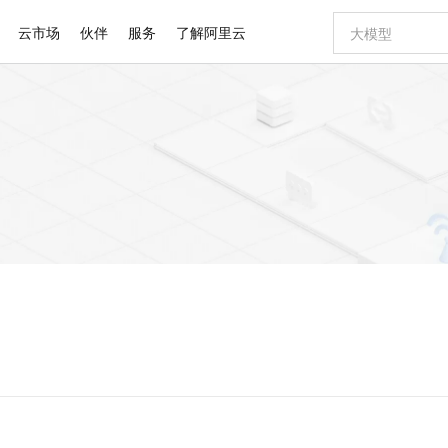
云市场
伙伴
服务
了解阿里云
AI 特惠
数据与 API
成为产品伙伴
企业增值服务
最佳实践
价格计算器
AI 场景体
基础软件
产品伙伴合
阿里云认证
市场活动
配置报价
大模型
自助选配和估算价格
新方式
睿译宝，AI翻译排版一步到位
智启 AI 普惠权益
产品生态集成认证中心
企业支持计划
云上春晚
域名与网站
千问官方 MaaS 平台，为开发者和 Agent 而生，新用户赠送 1 亿 + tokens 额度
Qwen Aud
AI Coding
阿里云Maa
2026 阿里云
云服务器 E
为企业打
数据集
Windows
大模型认证
模型
NEW
NEW
交付可用成果
值低价云产品抢先购
上传文档即自动完成翻译和格式还原
至高享 1亿+免费 tokens，加速 Al 应用落地
提供智能易用的域名与建站服务
智能编程，一键
安全可靠、
产品生态伙伴
专家技术服务
云上奥运之旅
弹性计算合作
阿里云中企出
手机三要素
宝塔 Linux
全部认证
价格优势
有专属领域专家
GLM-5.2：长任务时代开源旗舰模型
阿里云 OPC 创新助力计划
千问大模型
即刻拥有 DeepS
AI 电商营销
对象存储 O
大模型
产品生态伙伴工作台
企业增值服务台
云栖战略参考
云存储合作计
云栖大会
身份实名认证
CentOS
训练营
推动算力普惠，释放技术红利
最高返9万
多领域专家智能体,一键组建 AI 虚拟交付团队
快速构建应用程序和网站，即刻迈出上云第一步
至高百万元 Token 补贴，加速一人公司成长
多元化、高性能、安全可靠的大模型服务
真正可用的 1M 上下文,一次完成代码全链路开发
轻松解锁专属 Dee
从图文生成到
云上的中国
数据库合作计
活动全景
短信
Docker
图片和
站式影视创作平台
Hermes Agent，打造自进化智能体
Token Plan 模型订阅计划
数字证书管理服务（原SSL证书）
5 分钟轻松部署
AI 广告创作
无影云电脑
企业成长
NEW
信息公告
看见新力量
云网络合作计
OCR 文字识别
JAVA
证享300元代金券
可视化编排打通从文字构思到成片全链路闭环
全托管，含MySQL、PostgreSQL、SQL Server、MariaDB多引擎
自主进化，持久记忆，越用越聪明
Qwen3.8-Max 首发尝鲜，限时加量 10 倍，夜间低至2折
实现全站HTTPS，呈现可信的WEB访问
图文、视频一
随时随地安
Kimi-K3
HappyHors
NEW
魔搭 Mode
loud
服务实践
官网公告
Kimi 最新旗舰模型，长程编程与推理利器
让文字生成流
金融模力时刻
Salesforce O
版
发票查验
全能环境
Claude Code + GStack 打造工程团队
千问办公，限时限量积分加倍
Qoder
低代码高效构
AI 建站
短信服务
型
NEW
作计划
计划
创新中心
魔搭 ModelSc
健康状态
理服务
让AI从“聊天伙伴”进化为能干活的“数字员工”
安装技能 GStack，拥有专属 AI 工程团队
你的AI工作搭子，覆盖日常办公高频场景
面向真实软件的智能体编程平台
0 代码专业建
客户案例
天气预报查询
操作系统
Deepseek-v4-pro
HappyHors
态合作计划
态智能体模型
旗舰 MoE 大模型，百万上下文与顶尖推理能力
图生视频，流
同享
万小智 AI 建站低至 15元/月
Qoder CN
AI 短剧/漫剧
云原生数据库 
快递物流查询
WordPress
成为服务伙
高校合作
点，立即开启云上创新
覆盖公网/内网、递归/权威、移动APP等全场景解析服务
送.CN域名，送备案服务码
基于千问大模型等，支持代码智能生成、研发智能问答
AI助力短剧
GLM-5.2
Wan2.7-T
Ubuntu