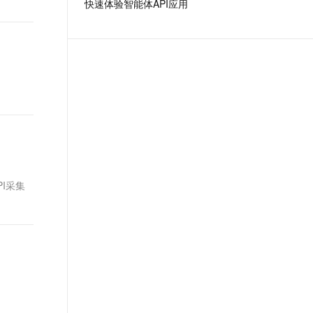
快速体验智能体API应用
t.diy 一步搞定创意建站
构建大模型应用的安全防护体系
通过自然语言交互简化开发流程,全栈开发支持
通过阿里云安全产品对 AI 应用进行安全防护
I采集