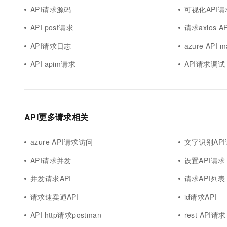
API请求源码
可视化API请
API post请求
请求axios AP
API请求日志
azure API
API apim请求
API请求调试
API更多请求相关
azure API请求访问
文字识别AP
API请求并发
设置API请求
并发请求API
请求API列表
请求速卖通API
id请求API
API http请求postman
rest API请求