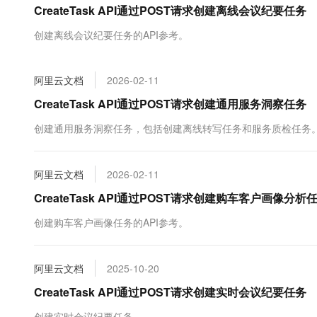
CreateTask API通过POST请求创建离线会议纪要任务
大数据开发治理平台 Data
AI 产品 免费试用
网络
安全
云开发大赛
Tableau 订阅
1亿+ 大模型 tokens 和 
创建离线会议纪要任务的API参考。
可观测
入门学习赛
中间件
AI空中课堂在线直播课
云防火墙
140+云产品 免费试用
大模型服务
上云与迁云
云原生的云上边界网络安全
产品新客免费试用，最长1
数据库
阿里云文档
2026-02-11
生态解决方案
千问AI平台-Token Plan
企业出海
大模型ACA认证体验
CreateTask API通过POST请求创建通用服务洞察任务
大数据计算
助力企业全员 AI 认知与能
行业生态解决方案
政企业务
创建通用服务洞察任务，包括创建离线转写任务和服务质检任务
媒体服务
千问AI平台-模型体验
开发者生态解决方案
在线体验全尺寸、多种模态
企业服务与云通信
AI 开发和 AI 应用解决
阿里云文档
2026-02-11
Happy 系列大模型
域名与网站
CreateTask API通过POST请求创建购车客户画像分析
终端用户计算
创建购车客户画像任务的API参考。
Serverless
大模型解决方案
阿里云文档
2025-10-20
开发工具
快速部署 Dify，高效搭建 
CreateTask API通过POST请求创建实时会议纪要任务
迁移与运维管理
创建实时会议纪要任务。