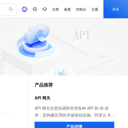
文档
备案
控制台
注册
登录
验
作计划
器
AI 活动
专业服务
服务伙伴合作计划
开发者社区
加入我们
产品动态
服务平台百炼
阿里云 OPC 创新助力计划
一站式生成采购清单，支持单品或批量购买
io：打造专属 AI 语音助手
S产品伙伴计划（繁花）
峰会
CS
造的大模型服务与应用开发平台
一句话生成原生可编辑精美 PPT 文稿
AI 生产力先锋
Al MaaS 服务伙伴赋能合作
域名
博文
Careers
至高可申请百万元
Qwen3.8-Max 模型上线
开启高性价比 AI 编程新体验
弹性可伸缩的云计算服务
Qwen-Audio-3.0-Realtime 端到端实时语音角色扮演
输入一句话想法, 轻松生成专业的 PPT
先锋实践拓展 AI 生产力的边界
Token 补贴，五大权
计划
海大会
伙伴信用分合作计划
商标
问答
社会招聘
益加速 OPC 成功
eek-V4-Pro
SS
一键部署幻兽帕鲁游戏服务器
飞天发布时刻
HOT
Open Search 向量检索版支
划
备案
电子书
校园招聘
pSeek-V4-Pro
视频创作，一键激活电商全链路生产力
稳定、安全、高性价比、高性能的云存储服务
一键购买专属联机服务器，轻松开启游戏
所见，即是所愿
持视频检索 Pipeline 功能
更多支持
划
公司注册
镜像站
视频生成
语音识别与合成
专属 QwenPaw
漫剧工坊：一站式动画创作平台
AI 实训营
HOT
应用身份服务 (IDaaS)
合作伙伴培训与认证
产品推荐
划
上云迁移
站生成，高效打造优质广告素材
全接入的云上超级电脑
从聊天伙伴进化为能主动干活的本地数字员工
快速生产连贯的高质量长漫剧
从基础到进阶，Agent 创客手把手教你
OpenClaw 管理能力上线
e-1.1-T2V
Qwen3-TTS-Flash
lScope
我要反馈
查询合作伙伴
畅细腻的高质量视频
离线语音合成大模型，多语言方言自适应，低延迟高稳定
n Alibaba Cloud ISV 合作
代维服务
建企业门户网站
10 分钟搭建微信、支付宝小程序
API 网关
MaxCompute MaxFrame 提
创新加速
ope
登录合作伙伴管理后台
我要建议
站，无忧落地极速上线
以可视化方式快速构建移动和 PC 门户网站
国内短信简单易用，安全可靠，秒级触达，全球覆盖200+国家和地区。
高效部署网站，快速应用到小程序
供自动弹性内存功能
e-1.1-I2V
Cosyvoice-V3-Flash
API 网关负责协调和管理各种 API 和 AI 请
安全
畅自然，细节丰富
高表现力语音合成大模型，语音克隆听感自然
我要投诉
PolarDB
求，是构建应用的关键基础设施。阿里云 API
上云场景组合购
Milvus 弹性伸缩功能新增节
伴
漫剧创作，剧本、分镜、视频高效生成
100%兼容MySQL、PostgreSQL，兼容Oracle，支持集中和分布式
覆盖90%+业务场景，专享组合折扣价
点支持范围
网关分为云原生 API 网关和 AI 网关两个产
2V
VPN
Fun-ASR
产品详情