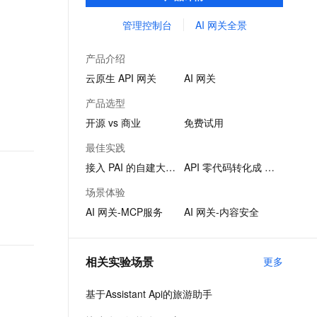
品。
文戏情感细腻自然，动作戏激烈拳拳到肉，实现更强表演能力
支持中英文自由切换，具备更强的噪声鲁棒性
ernetes 版 ACK
云聚AI 严选权益
AI 原生数据库服务发布
SSL 证书
管理控制台
AI 网关全景
，一键激活高效办公新体验
理容器应用的 K8s 服务
精选AI产品，从模型到应用全链提效
Agent 数据网关
堡垒机
AI 用量加速计划
云原生数据库 PolarDB
产品介绍
应用
防火墙
、识别商机，让客服更高效、服务更出色。
新老同享，达量后返
Agentic Database 发布
云原生 API 网关
AI 网关
千问办公
主机安全
NEW
产品选型
的智能体编程平台
一站式AI生产力平台
开源 vs 商业
免费试用
AI 应用及服务市场
伶鹊
最佳实践
企业级人与Agent协作平台，接入和调度多个数字员工
智能客服平台，对话机器人、对话分析、智能外呼
AI 应用
接入 PAI 的自建大模型
API 零代码转化成 MCP
大模型服务平台百炼 - 全妙
大模型
场景体验
应用创作平台
多模态内容创作工具，已接入 DeepSeek
AI 网关-MCP服务
AI 网关-内容安全
自然语言处理
数据标注
相关实验场景
更多
机器学习
息提取
与 AI 智能体进行实时音视频通话
基于Assistant Api的旅游助手
从文本、图片、视频中提取结构化的属性信息
构建支持视频理解的 AI 音视频实时通话应用