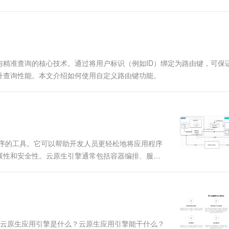
一个 AI 助手
超强辅助，Bol
即刻拥有 DeepSeek-R1 满血版
在企业官网、通讯软件中为客户提供 AI 客服
多种方案随心选，轻松解锁专属 DeepSeek
精准查询的核心技术。通过将用户标识（例如ID）绑定为路由键，可保
升查询性能。本文介绍如何使用自定义路由键功能。
程序的工具。它可以帮助开发人员更轻松地将应用程序
展性和安全性。云原生引擎通常包括容器编排、服务
台的优势。 二、什么是OpenNJet 应用引擎
 云原生应用引擎是什么？云原生应用引擎能干什么？