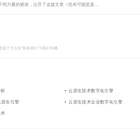
到了不明力量的驱使，点开了这篇文章（也有可能是真要
能够将笔者的体验分享给大家，能够稍许驱散大家的疑
面下方点击"联系我们"与我们沟通。
解析
云原生技术数字化引擎
se云原生引擎
云原生技术企业数字化引擎
技术