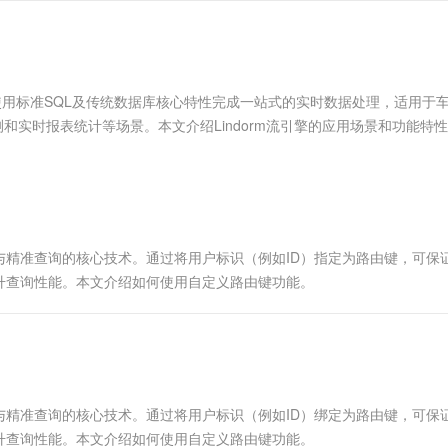
服务生态伙伴
视觉 Coding、空间感知、多模态思考等全面升级
1M上下文，专为长程任务能力而生
云工开物
企业应用
Works
Night Plan 支持 Qwen 3.8-Max
云原生大数据计算服务 MaxCompute
AI 办公
容器服务 Kub
NEW
Red Hat
30+ 款产品免费体验
Data Agent 驱动的一站式 Data+AI 开发治理平台
夜间 5 折，Qwen/Meoo/TokenPlan 客户专享
面向分析的企业级SaaS模式云数据仓库
AI智能应用
提供一站式管
科研合作
ERP
堂（旗舰版）
SUSE
智能客服
AI 应用构建
大模型原生
CRM
持使用标准SQL及传统数据库核心特性完成一站式的实时数据处理，适用于
防护产品
2个月
自动承接线索
建站小程序
和实时报表统计等场景。本文介绍Lindorm流引擎的应用场景和功能特
Qoder
大模型服务平台百炼-应用模版
OA 办公系统
HOT
NEW
面向真实软件
个人版上线、团队版降价；千问3.8-Max首发发尝鲜
丰富多元化的应用模版和解决方案
力提升
财税管理
模板建站
万有无界
大模型服务平台百炼-智能体
400电话
定制建站
的模型效果
灵活可视化地构建企业级 Agent
方案
广告营销
模板小程序
秒悟
人工智能平台 PAI
精准查询的核心技术。通过将用户标识（例如ID）指定为路由键，可保
定制小程序
云端极速 AI 
新一代 AI 视频生成模型，深度适配广告营销等场景
AI Native 的算法工程平台，一站式完成建模、训练、推理服务部署
升查询性能。本文介绍如何使用自定义路由键功能。
APP 开发
建站系统
AI 应用
10分钟微调：让0.6B模型媲美235B模
多模态数据信
精准查询的核心技术。通过将用户标识（例如ID）绑定为路由键，可保
型
依托云原生高可用架构,实现Dify私有化部署
升查询性能。本文介绍如何使用自定义路由键功能。
用1%尺寸在特定领域达到大模型90%以上效果