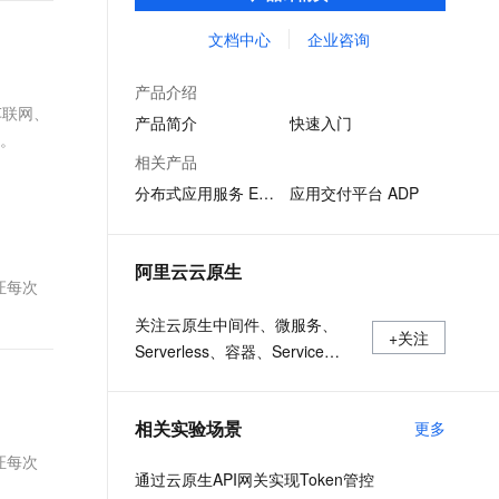
和业务连续性等要求的分布式应用系统，提
文戏情感细腻自然，动作戏激烈拳拳到肉，实现更强表演能力
支持中英文自由切换，具备更强的噪声鲁棒性
ernetes 版 ACK
云聚AI 严选权益
云安全中心 AI BAS 智能自动
SSL 证书
升企业数字化转型的整体效能。
文档中心
企业咨询
，一键激活高效办公新体验
理容器应用的 K8s 服务
精选AI产品，从模型到应用全链提效
化模拟渗透攻击产品发布
堡垒机
AI 用量加速计划
DataWorks ChatBI 会话支持
产品介绍
应用
防火墙
车联网、
、识别商机，让客服更高效、服务更出色。
新老同享，达量后返
上传临时文件分析
产品简介
快速入门
性。
千问办公
主机安全
NEW
相关产品
的智能体编程平台
一站式AI生产力平台
分布式应用服务 EDAS
应用交付平台 ADP
AI 应用及服务市场
伶鹊
企业级人与Agent协作平台，接入和调度多个数字员工
智能客服平台，对话机器人、对话分析、智能外呼
AI 应用
阿里云云原生
大模型服务平台百炼 - 全妙
证每次
大模型
应用创作平台
多模态内容创作工具，已接入 DeepSeek
关注云原生中间件、微服务、
自然语言处理
+关注
Serverless、容器、Service
数据标注
Mesh等技术领域、聚焦云原生
技术趋势、云原生大规模的落地
机器学习
相关实验场景
更多
实践
息提取
与 AI 智能体进行实时音视频通话
证每次
从文本、图片、视频中提取结构化的属性信息
构建支持视频理解的 AI 音视频实时通话应用
通过云原生API网关实现Token管控