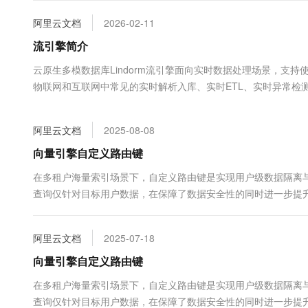
大数据开发治理平台 Data
AI 产品 免费试用
网络
安全
云开发大赛
Tableau 订阅
阿里云文档
2026-02-11
1亿+ 大模型 tokens 和 
可观测
入门学习赛
中间件
流引擎简介
AI空中课堂在线直播课
云防火墙
140+云产品 免费试用
大模型服务
上云与迁云
云原生多模数据库Lindorm流引擎面向实时数据处理场景，支
云原生的云上边界网络安全
产品新客免费试用，最长1
数据库
生态解决方案
物联网和互联网中常见的实时解析入库、实时ETL、实时异常检测
千问AI平台-Token Plan
企业出海
大模型ACA认证体验
大数据计算
助力企业全员 AI 认知与能
行业生态解决方案
政企业务
媒体服务
阿里云文档
2025-08-08
千问AI平台-模型体验
开发者生态解决方案
在线体验全尺寸、多种模态
向量引擎自定义路由键
企业服务与云通信
AI 开发和 AI 应用解决
Happy 系列大模型
在多租户海量索引场景下，自定义路由键是实现用户级数据隔离与
域名与网站
查询仅针对目标用户数据，在保障了数据安全性的同时进一步提
终端用户计算
阿里云文档
2025-07-18
Serverless
大模型解决方案
向量引擎自定义路由键
开发工具
快速部署 Dify，高效搭建 
在多租户海量索引场景下，自定义路由键是实现用户级数据隔离与
迁移与运维管理
查询仅针对目标用户数据，在保障了数据安全性的同时进一步提