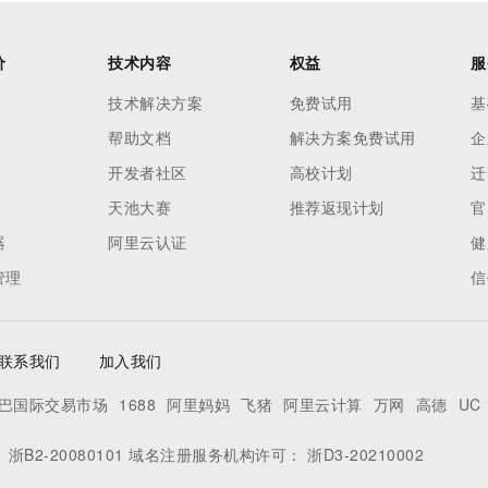
价
技术内容
权益
服
技术解决方案
免费试用
基
帮助文档
解决方案免费试用
企
开发者社区
高校计划
迁
天池大赛
推荐返现计划
官
器
阿里云认证
健
管理
信
联系我们
加入我们
巴国际交易市场
1688
阿里妈妈
飞猪
阿里云计算
万网
高德
UC
：
浙B2-20080101
域名注册服务机构许可：
浙D3-20210002