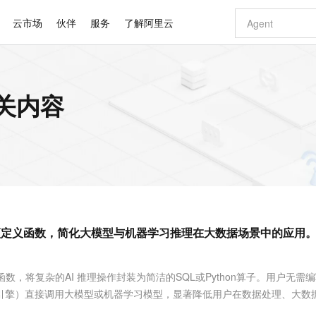
云市场
伙伴
服务
了解阿里云
AI 特惠
数据与 API
成为产品伙伴
企业增值服务
最佳实践
价格计算器
AI 场景体
基础软件
产品伙伴合
阿里云认证
市场活动
配置报价
大模型
相关内容
自助选配和估算价格
步到位
智启 AI 普惠权益
产品生态集成认证中心
企业支持计划
云上春晚
域名与网站
Qwen Audio：打造专属 AI 语音助手
千问官方 MaaS 平台，为开发者和 Agent 而生，新用户赠送 1 亿 + tokens 额度
一句话生成原生
AI Coding
阿里云Maa
2026 阿里云
云服务器 E
为企业打
数据集
Windows
大模型认证
模型
NEW
NEW
格式还原
值低价云产品抢先购
至高享 1亿+免费 tokens，加速 Al 应用落地
提供智能易用的域名与建站服务
Qwen-Audio-3.0-Realtime 端到端实时语音角色扮演
输入一句话想法,
智能编程，一键
安全可靠、
产品生态伙伴
专家技术服务
云上奥运之旅
弹性计算合作
阿里云中企出
手机三要素
宝塔 Linux
全部认证
价格优势
开源旗舰模型
即刻拥有 DeepSeek-V4-Pro
阿里云 OPC 创新助力计划
千问大模型
一键部署幻兽
AI 电商营销
对象存储 O
大模型
产品生态伙伴工作台
企业增值服务台
云栖战略参考
云存储合作计
云栖大会
身份实名认证
CentOS
训练营
推动算力普惠，释放技术红利
最高返9万
真正可用的 1M 上下文,一次完成代码全链路开发
快速构建应用程序和网站，即刻迈出上云第一步
轻松解锁专属 DeepSeek-V4-Pro
至高百万元 Token 补贴，加速一人公司成长
多元化、高性能、安全可靠的大模型服务
一键购买专属
从图文生成到
云上的中国
数据库合作计
活动全景
短信
Docker
图片和
自进化智能体
5 分钟轻松部署专属 QwenPaw
Token Plan 模型订阅计划
数字证书管理服务（原SSL证书）
高效搭建 AI
AI 广告创作
无影云电脑
企业成长
NEW
HOT
信息公告
看见新力量
云网络合作计
OCR 文字识别
JAVA
越聪明
证享300元代金券
全托管，含MySQL、PostgreSQL、SQL Server、MariaDB多引擎
Qwen3.8-Max 首发尝鲜，限时加量 10 倍，夜间低至2折
实现全站 HTTPS，呈现可信的 Web 访问
从聊天伙伴进化为能主动干活的本地数字员工
图文、视频一
随时随地安
Kimi-K3
HappyHors
NEW
魔搭 Mode
loud
服务实践
官网公告
引擎支持的预定义函数，简化大模型与机器学习推理在大数据场景中的应用
Kimi 最新旗舰模型，长程编程与推理利器
让文字生成流
金融模力时刻
Salesforce O
版
发票查验
全能环境
Claude Code + GStack 打造工程团队
千问办公，限时限量积分加倍
Qoder
低代码高效构
AI 建站
短信服务
型
NEW
作计划
计划
创新中心
魔搭 ModelSc
健康状态
理服务
让AI从“聊天伙伴”进化为能干活的“数字员工”
安装技能 GStack，拥有专属 AI 工程团队
你的AI工作搭子，覆盖日常办公高频场景
面向真实软件的智能体编程平台
0 代码专业建
客户案例
天气预报查询
操作系统
Deepseek-v4-pro
HappyHors
态合作计划
的预定义函数，将复杂的AI 推理操作封装为简洁的SQL或Python算子。用户无需
态智能体模型
旗舰 MoE 大模型，百万上下文与顶尖推理能力
图生视频，流
同享
万小智 AI 建站低至 15元/月
Qoder CN
AI 短剧/漫剧
云原生数据库 
快递物流查询
WordPress
成为服务伙
高校合作
thon引擎）直接调用大模型或机器学习模型，显著降低用户在数据处理、大数
点，立即开启云上创新
覆盖公网/内网、递归/权威、移动APP等全场景解析服务
送.CN域名，送备案服务码
基于千问大模型等，支持代码智能生成、研发智能问答
AI助力短剧
GLM-5.2
Wan2.7-T
Ubuntu