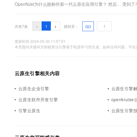
OpenNJet为什么能称作新一代云原生应用引擎？ 然后… 受
用到？） 不过，不论是哪种原因点进来，笔者都希望这篇文章
惑，如果能够帮助某位读者快速入手那就...
共有7条
<
1
>
跳转至：
GO
更新时间 2024-05-30 11:57:31
本页面内关键词为智能算法引擎基于机器学习所生成，如有任何问题，可在页
云原生引擎相关内容
云原生企业引擎
云原生引擎
云原生软件开发引擎
openkrui
引擎云原生
云原生引擎