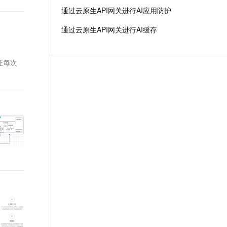
t.diy 一步搞定创意建站
构建大模型应用的安全防护体系
通过云原生API网关进行AI应用防护
通过自然语言交互简化开发流程,全栈开发支持
通过阿里云安全产品对 AI 应用进行安全防护
通过云原生API网关进行AI缓存
证每次