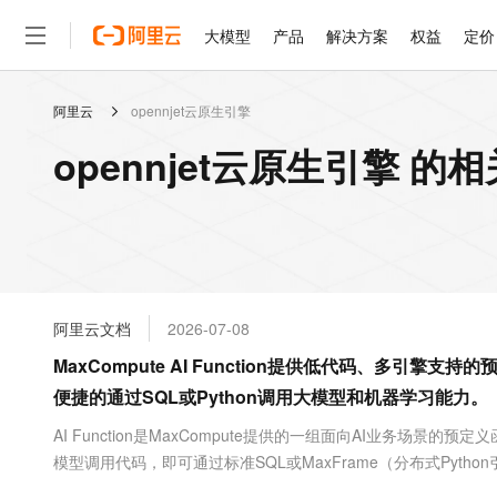
大模型
产品
解决方案
权益
定价
阿里云
opennjet云原生引擎
大模型
产品
解决方案
权益
定价
云市场
伙伴
服务
了解阿里云
精选产品
精选解决方案
普惠上云
产品定价
精选商城
成为销售伙伴
售前咨询
为什么选择阿里云
千问AI平台
opennjet云原生引擎 的
了解云产品的定价详情
大模型服务平台百炼
睿译宝，AI翻译排版一
普惠上云 官方力荐
分销伙伴
在线服务
网站建设
什么是云计算
大
大模型服务与应用平台
上传文档即自动完成翻译和
云服务器38元/年起，超
咨询伙伴
多端小程序
技术领先
云上成本管理
售后服务
轻量应用服务器
GLM-5.2：长任务时代
官方推荐返现计划
大模型
精选产品
精选解决方案
Salesforce 国际版订阅
稳定可靠
管理和优化成本
推荐新用户得奖励，单订单
销售伙伴合作计划
自助服务
友盟天域
安全合规
人工智能与机器学习
AI
文本生成
云数据库 RDS
Hermes Agent，打造
云工开物
无影生态合作计划
在线服务
阿里云文档
2026-07-08
观测云
分析师报告
自主进化，持久记忆，越用
高校专属算力普惠，学生认
计算
互联网应用开发
Qwen3.8-Max
HOT
Salesforce On Alibaba C
工单服务
MaxCompute AI Function提供低代码、多
智能体时代全能旗舰模型
Tuya 物联网平台阿里云
研究报告与白皮书
人工智能平台 PAI
快速拥有专属 OpenClaw
大模
Consulting Partner 合
大数据
容器
便捷的通过SQL或Python调用大模型和机器学习能力。
免费试用
短信专区
一站式AI开发、训练和推
蓝凌 OA
Qwen3.7-Plus
AI 大模型销售与服务生
现代化应用
存储
天池大赛
AI Function是MaxCompute提供的一组面向AI业务场景
能看、能想、能动手的多模
云解析DNS
解决方案免费试用 新老
电子合同
模型调用代码，即可通过标准SQL或MaxFrame（分布式Py
最高领取价值200元试用
安全
网络与CDN
AI 算法大赛
Qwen3-VL-Plus
等场景的AI使用门槛。
畅捷通