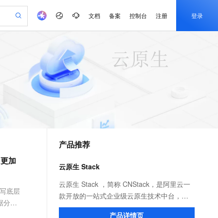
文档
备案
控制台
注册
登录
验
作计划
器
AI 活动
专业服务
服务伙伴合作计划
开发者社区
加入我们
产品动态
服务平台百炼
阿里云 OPC 创新助力计划
一站式生成采购清单，支持单品或批量购买
可编辑精美 PPT 文稿
S产品伙伴计划（繁花）
峰会
CS
造的大模型服务与应用开发平台
Agency Agents：拥有专属领域专家
AI 生产力先锋
Al MaaS 服务伙伴赋能合作
域名
博文
Careers
PolarDB Agentic Database
至高可申请百万元
 轻松生成专业的 PPT
开启高性价比 AI 编程新体验
弹性可伸缩的云计算服务
先锋实践拓展 AI 生产力的边界
发布
多领域专家智能体,一键组建 AI 虚拟交付团队
Token 补贴，五大权
计划
海大会
伙伴信用分合作计划
商标
问答
社会招聘
益加速 OPC 成功
帕鲁游戏服务器
SS
HappyHorse 打造一站式影视创作平台
飞天发布时刻
HOT
秒悟 Meoo CLI 支持一键部
划
备案
电子书
校园招聘
联机服务器，轻松开启游戏
视频创作，一键激活电商全链路生产力
稳定、安全、高性价比、高性能的云存储服务
所见，即是所愿
署项目至阿里云账号
可视化编排打通从文字构思到成片全链路闭环
更多支持
划
公司注册
镜像站
视频生成
语音识别与合成
 智能体与工作流应用
漫剧工坊：一站式动画创作平台
AI 实训营
Flink OSS 支持
合作伙伴培训与认证
产品推荐
划
上云迁移
站生成，高效打造优质广告素材
全接入的云上超级电脑
通过阿里云百炼高效搭建AI应用,助力高效开发
快速生产连贯的高质量长漫剧
从基础到进阶，Agent 创客手把手教你
AssumeRole 角色自定义
e-1.1-T2V
Qwen3-TTS-Flash
lScope
我要反馈
查询合作伙伴
。更加
畅细腻的高质量视频
离线语音合成大模型，多语言方言自适应，低延迟高稳定
n Alibaba Cloud ISV 合作
代维服务
建企业门户网站
10 分钟搭建微信、支付宝小程序
云原生 Stack
百炼 Qwen3.7-Flash 系列模
创新加速
ope
登录合作伙伴管理后台
我要建议
站，无忧落地极速上线
以可视化方式快速构建移动和 PC 门户网站
国内短信简单易用，安全可靠，秒级触达，全球覆盖200+国家和地区。
高效部署网站，快速应用到小程序
型发布
e-1.1-I2V
Cosyvoice-V3-Flash
云原生 Stack ，简称 CNStack，是阿里云一
安全
编写底层
畅自然，细节丰富
高表现力语音合成大模型，语音克隆听感自然
我要投诉
PolarDB
款开放的一站式企业级云原生技术中台，能
上云场景组合购
伴
Qoder CN V1.7.0 发布
据分析
漫剧创作，剧本、分镜、视频高效生成
100%兼容MySQL、PostgreSQL，兼容Oracle，支持集中和分布式
覆盖90%+业务场景，专享组合折扣价
帮助用户打造满足大规模、高性能、合规性
2V
VPN
Fun-ASR
产品详情页