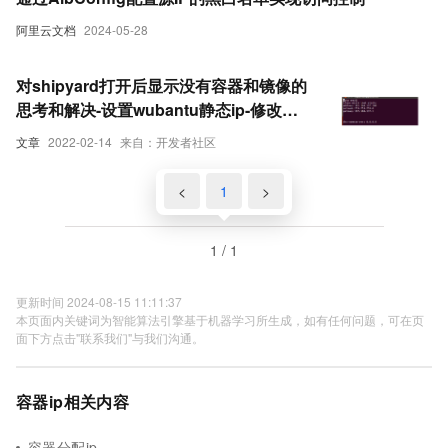
阿里云文档
2024-05-28
对shipyard打开后显示没有容器和镜像的
思考和解决-设置wubantu静态ip-修改
shipyard容器的ip和端口
文章
2022-02-14
来自：开发者社区
<
1
>
1 / 1
更新时间 2024-08-15 11:11:37
本页面内关键词为智能算法引擎基于机器学习所生成，如有任何问题，可在页
面下方点击"联系我们"与我们沟通。
容器ip相关内容
容器分配ip