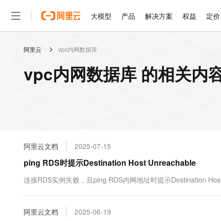
大模型
产品
解决方案
权益
定价
阿里云
vpc内网数据库
大模型
产品
解决方案
权益
定价
云市场
伙伴
服务
了解阿里云
精选产品
精选解决方案
普惠上云
产品定价
精选商城
成为销售伙伴
售前咨询
为什么选择阿里云
千问AI平台
vpc内网数据库 的相关内
了解云产品的定价详情
大模型服务平台百炼
千问办公，解锁你的工作
普惠上云 官方力荐
分销伙伴
在线服务
网站建设
什么是云计算
大
大模型服务与应用平台
企业级Agent产品，直接
云服务器38元/年起，超
咨询伙伴
多端小程序
技术领先
云上成本管理
售后服务
轻量应用服务器
Agency Agents：拥
官方推荐返现计划
大模型
精选产品
精选解决方案
Salesforce 国际版订阅
稳定可靠
管理和优化成本
推荐新用户得奖励，单订单
销售伙伴合作计划
自助服务
友盟天域
安全合规
人工智能与机器学习
AI
文本生成
云数据库 RDS
HappyHorse 打造一
云工开物
无影生态合作计划
在线服务
阿里云文档
2025-07-15
观测云
分析师报告
高校专属算力普惠，学生认
计算
互联网应用开发
Qwen3.8-Max
HOT
Salesforce On Alibaba C
工单服务
ping RDS时提示Destination Host Unreachable
智能体时代全能旗舰模型
Tuya 物联网平台阿里云
研究报告与白皮书
人工智能平台 PAI
快速拥有专属 OpenClaw
大模
Consulting Partner 合
大数据
容器
免费试用
短信专区
一站式AI开发、训练和推
连接RDS实例失败，且ping RDS内网地址时提示Destination Host 
蓝凌 OA
Qwen3.7-Plus
AI 大模型销售与服务生
现代化应用
存储
天池大赛
能看、能想、能动手的多模
云解析DNS
解决方案免费试用 新老
电子合同
最高领取价值200元试用
安全
阿里云文档
网络与CDN
2025-06-19
AI 算法大赛
Qwen3-VL-Plus
畅捷通