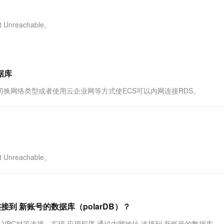
服务生态伙伴
视觉 Coding、空间感知、多模态思考等全面升级
1M上下文，专为长程任务能力而生
云工开物
企业应用
Works
Night Plan 支持 Qwen 3.8-Max
云原生大数据计算服务 MaxCompute
AI 办公
容器服务 Kub
NEW
Red Hat
30+ 款产品免费体验
Data Agent 驱动的一站式 Data+AI 开发治理平台
夜间 5 折，Qwen/Meoo/TokenPlan 客户专享
面向分析的企业级SaaS模式云数据仓库
AI智能应用
提供一站式管
科研合作
Unreachable。
ERP
堂（旗舰版）
SUSE
智能客服
AI 应用构建
大模型原生
CRM
防护产品
2个月
自动承接线索
建站小程序
Qoder
大模型服务平台百炼-应用模版
OA 办公系统
HOT
NEW
据库
面向真实软件
个人版上线、团队版降价；千问3.8-Max首发发尝鲜
丰富多元化的应用模版和解决方案
力提升
财税管理
模板建站
切换网络类型或者使用云企业网等方式使ECS可以内网连接RDS。
万有无界
大模型服务平台百炼-智能体
400电话
定制建站
的模型效果
灵活可视化地构建企业级 Agent
方案
广告营销
模板小程序
秒悟
人工智能平台 PAI
定制小程序
云端极速 AI 
新一代 AI 视频生成模型，深度适配广告营销等场景
AI Native 的算法工程平台，一站式完成建模、训练、推理服务部署
APP 开发
Unreachable。
建站系统
AI 应用
10分钟微调：让0.6B模型媲美235B模
多模态数据信
接到 新账号的数据库（polarDB）？
型
依托云原生高可用架构,实现Dify私有化部署
用1%尺寸在特定领域达到大模型90%以上效果
VPC对等连接，实现 应用程序 通过内网地址 连接到 新账号的数据库