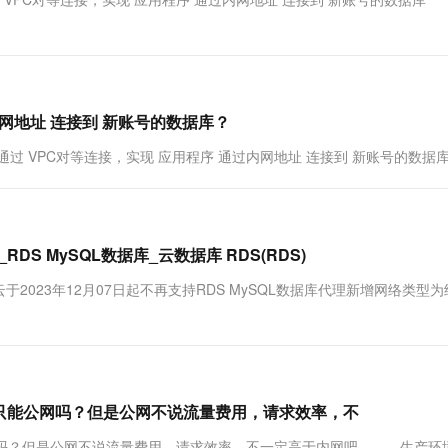
一个 AI 助手
超强辅助，Bol
即刻拥有 DeepSeek-R1 满血版
在企业官网、通讯软件中为客户提供 AI 客服
多种方案随心选，轻松解锁专属 DeepSeek
过内网地址 连接到 新账号的数据库？
否通过 VPC对等连接，实现 应用程序 通过内网地址 连接到 新账号的数据
S MySQL数据库_云数据库 RDS(RDS)
023年12月07日起不再支持RDS MySQL数据库代理新增网络类型
？只能公网吗？但是公网不说流量费用，请求效率，不
公网吗？但是公网不说流量费用，请求效率，不一定高于内网吧。。。生产环