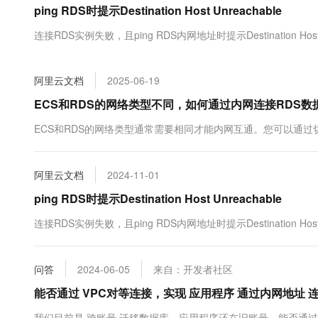
ping RDS时提示Destination Host Unreachable
大数据开发治理平台 Data
AI 产品 免费试用
网络
安全
云开发大赛
Tableau 订阅
1亿+ 大模型 tokens 和 
连接RDS实例失败，且ping RDS内网地址时提示Destination Host 
可观测
入门学习赛
中间件
AI空中课堂在线直播课
云防火墙
140+云产品 免费试用
大模型服务
上云与迁云
云原生的云上边界网络安全
产品新客免费试用，最长1
数据库
阿里云文档
2025-06-19
生态解决方案
千问AI平台-Token Plan
企业出海
大模型ACA认证体验
ECS和RDS的网络类型不同，如何通过内网连接RDS数
大数据计算
助力企业全员 AI 认知与能
行业生态解决方案
政企业务
ECS和RDS的网络类型通常需要相同才能内网互通。您可以通过
媒体服务
千问AI平台-模型体验
开发者生态解决方案
在线体验全尺寸、多种模态
企业服务与云通信
AI 开发和 AI 应用解决
阿里云文档
2024-11-01
Happy 系列大模型
域名与网站
ping RDS时提示Destination Host Unreachable
终端用户计算
连接RDS实例失败，且ping RDS内网地址时提示Destination Host 
Serverless
大模型解决方案
问答
2024-06-05
来自：开发者社区
开发工具
快速部署 Dify，高效搭建 
能否通过 VPC对等连接，实现 应用程序 通过内网地址 连
迁移与运维管理
我们目前是 跨账号 迁移数据库，应用程序还在旧账号，能否通过 