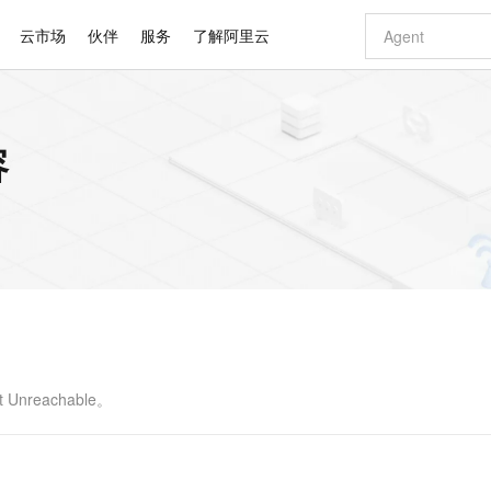
云市场
伙伴
服务
了解阿里云
AI 特惠
数据与 API
成为产品伙伴
企业增值服务
最佳实践
价格计算器
AI 场景体
基础软件
产品伙伴合
阿里云认证
市场活动
配置报价
大模型
容
自助选配和估算价格
新方式
睿译宝，AI翻译排版一步到位
智启 AI 普惠权益
产品生态集成认证中心
企业支持计划
云上春晚
域名与网站
千问官方 MaaS 平台，为开发者和 Agent 而生，新用户赠送 1 亿 + tokens 额度
Qwen Aud
AI Coding
阿里云Maa
2026 阿里云
云服务器 E
为企业打
数据集
Windows
大模型认证
模型
NEW
NEW
交付可用成果
值低价云产品抢先购
上传文档即自动完成翻译和格式还原
至高享 1亿+免费 tokens，加速 Al 应用落地
提供智能易用的域名与建站服务
智能编程，一键
安全可靠、
产品生态伙伴
专家技术服务
云上奥运之旅
弹性计算合作
阿里云中企出
手机三要素
宝塔 Linux
全部认证
价格优势
有专属领域专家
GLM-5.2：长任务时代开源旗舰模型
阿里云 OPC 创新助力计划
千问大模型
即刻拥有 DeepS
AI 电商营销
对象存储 O
大模型
产品生态伙伴工作台
企业增值服务台
云栖战略参考
云存储合作计
云栖大会
身份实名认证
CentOS
训练营
推动算力普惠，释放技术红利
最高返9万
多领域专家智能体,一键组建 AI 虚拟交付团队
快速构建应用程序和网站，即刻迈出上云第一步
至高百万元 Token 补贴，加速一人公司成长
多元化、高性能、安全可靠的大模型服务
真正可用的 1M 上下文,一次完成代码全链路开发
轻松解锁专属 Dee
从图文生成到
云上的中国
数据库合作计
活动全景
短信
Docker
图片和
站式影视创作平台
Hermes Agent，打造自进化智能体
Token Plan 模型订阅计划
数字证书管理服务（原SSL证书）
5 分钟轻松部署
AI 广告创作
无影云电脑
企业成长
NEW
信息公告
看见新力量
云网络合作计
OCR 文字识别
JAVA
证享300元代金券
可视化编排打通从文字构思到成片全链路闭环
全托管，含MySQL、PostgreSQL、SQL Server、MariaDB多引擎
自主进化，持久记忆，越用越聪明
Qwen3.8-Max 首发尝鲜，限时加量 10 倍，夜间低至2折
实现全站HTTPS，呈现可信的WEB访问
图文、视频一
随时随地安
Kimi-K3
HappyHors
NEW
魔搭 Mode
loud
服务实践
官网公告
Kimi 最新旗舰模型，长程编程与推理利器
让文字生成流
金融模力时刻
Salesforce O
版
发票查验
全能环境
Claude Code + GStack 打造工程团队
千问办公，限时限量积分加倍
Qoder
低代码高效构
AI 建站
短信服务
型
NEW
作计划
计划
创新中心
魔搭 ModelSc
健康状态
理服务
让AI从“聊天伙伴”进化为能干活的“数字员工”
安装技能 GStack，拥有专属 AI 工程团队
你的AI工作搭子，覆盖日常办公高频场景
面向真实软件的智能体编程平台
0 代码专业建
Unreachable。
客户案例
天气预报查询
操作系统
Deepseek-v4-pro
HappyHors
态合作计划
态智能体模型
旗舰 MoE 大模型，百万上下文与顶尖推理能力
图生视频，流
同享
万小智 AI 建站低至 15元/月
Qoder CN
AI 短剧/漫剧
云原生数据库 
快递物流查询
WordPress
成为服务伙
高校合作
点，立即开启云上创新
覆盖公网/内网、递归/权威、移动APP等全场景解析服务
送.CN域名，送备案服务码
基于千问大模型等，支持代码智能生成、研发智能问答
AI助力短剧
GLM-5.2
Wan2.7-T
Ubuntu