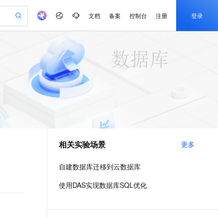
文档
备案
控制台
注册
登录
验
作计划
器
AI 活动
专业服务
服务伙伴合作计划
开发者社区
加入我们
产品动态
服务平台百炼
阿里云 OPC 创新助力计划
一站式生成采购清单，支持单品或批量购买
io：打造专属 AI 语音助手
S产品伙伴计划（繁花）
峰会
CS
造的大模型服务与应用开发平台
一句话生成原生可编辑精美 PPT 文稿
AI 生产力先锋
Al MaaS 服务伙伴赋能合作
域名
博文
Careers
至高可申请百万元
Qwen3.8-Max 模型上线
开启高性价比 AI 编程新体验
弹性可伸缩的云计算服务
Qwen-Audio-3.0-Realtime 端到端实时语音角色扮演
输入一句话想法, 轻松生成专业的 PPT
先锋实践拓展 AI 生产力的边界
Token 补贴，五大权
计划
海大会
伙伴信用分合作计划
商标
问答
社会招聘
益加速 OPC 成功
eek-V4-Pro
SS
一键部署幻兽帕鲁游戏服务器
飞天发布时刻
HOT
Open Search 向量检索版支
划
备案
电子书
校园招聘
pSeek-V4-Pro
视频创作，一键激活电商全链路生产力
稳定、安全、高性价比、高性能的云存储服务
一键购买专属联机服务器，轻松开启游戏
所见，即是所愿
持视频检索 Pipeline 功能
更多支持
划
公司注册
镜像站
视频生成
语音识别与合成
专属 QwenPaw
漫剧工坊：一站式动画创作平台
AI 实训营
HOT
应用身份服务 (IDaaS)
合作伙伴培训与认证
相关实验场景
更多
划
上云迁移
站生成，高效打造优质广告素材
全接入的云上超级电脑
从聊天伙伴进化为能主动干活的本地数字员工
快速生产连贯的高质量长漫剧
从基础到进阶，Agent 创客手把手教你
OpenClaw 管理能力上线
e-1.1-T2V
Qwen3-TTS-Flash
lScope
我要反馈
查询合作伙伴
畅细腻的高质量视频
离线语音合成大模型，多语言方言自适应，低延迟高稳定
n Alibaba Cloud ISV 合作
代维服务
建企业门户网站
10 分钟搭建微信、支付宝小程序
自建数据库迁移到云数据库
MaxCompute MaxFrame 提
创新加速
ope
登录合作伙伴管理后台
我要建议
站，无忧落地极速上线
以可视化方式快速构建移动和 PC 门户网站
国内短信简单易用，安全可靠，秒级触达，全球覆盖200+国家和地区。
高效部署网站，快速应用到小程序
供自动弹性内存功能
e-1.1-I2V
Cosyvoice-V3-Flash
使用DAS实现数据库SQL优化
安全
畅自然，细节丰富
高表现力语音合成大模型，语音克隆听感自然
我要投诉
PolarDB
上云场景组合购
Milvus 弹性伸缩功能新增节
伴
漫剧创作，剧本、分镜、视频高效生成
100%兼容MySQL、PostgreSQL，兼容Oracle，支持集中和分布式
覆盖90%+业务场景，专享组合折扣价
点支持范围
2V
VPN
Fun-ASR