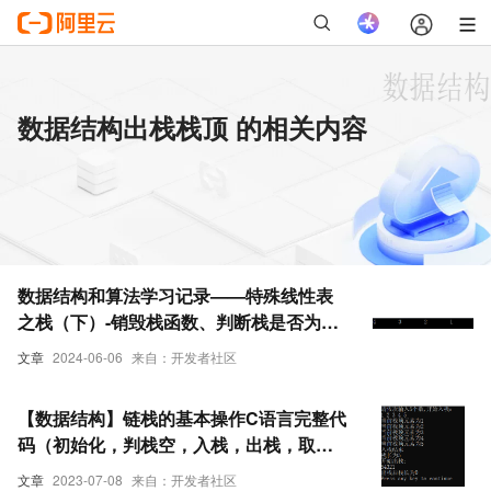
数据结构出栈栈顶 的相关内容
数据结构和算法学习记录——特殊线性表
之栈（下）-销毁栈函数、判断栈是否为
空、压栈函数、出栈函数、取栈顶元素、
文章
2024-06-06
来自：开发者社区
计算栈中有多少个元素、栈有关习题-有效
的括号
【数据结构】链栈的基本操作C语言完整代
码（初始化，判栈空，入栈，出栈，取栈
顶元素，求栈长）
文章
2023-07-08
来自：开发者社区