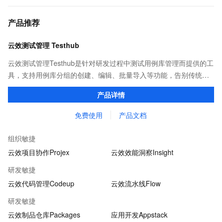
产品推荐
云效测试管理 Testhub
云效测试管理Testhub是针对研发过程中测试用例库管理而提供的工
具，支持用例库分组的创建、编辑、批量导入等功能，告别传统项
目管理中测试用例重复撰写、用例信息共享不易的问题，成为测试
产品详情
人员专属的「武器库」。
免费使用
产品文档
组织敏捷
云效项目协作Projex
云效效能洞察Insight
研发敏捷
云效代码管理Codeup
云效流水线Flow
研发敏捷
云效制品仓库Packages
应用开发Appstack