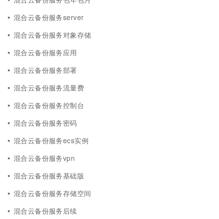
混合云备份服务server
混合云备份服务对象存储
混合云备份服务应用
混合云备份服务部署
混合云备份服务流量费
混合云备份服务控制台
混合云备份服务密码
混合云备份服务ecs实例
混合云备份服务vpn
混合云备份服务基础版
混合云备份服务存储空间
混合云备份服务后续