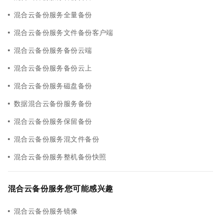
混合云备份服务全量备份
混合云备份服务文件备份客户端
混合云备份服务备份云端
混合云备份服务备份云上
混合云备份服务磁盘备份
数据混合云备份服务备份
混合云备份服务保留备份
混合云备份服务混文件备份
混合云备份服务整机备份快照
混合云备份服务您可能感兴趣
混合云备份服务镜像