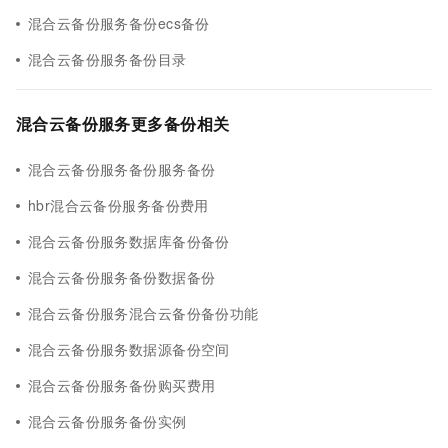
混合云备份服务备份ecs备份
混合云备份服务备份目录
混合云备份服务更多备份相关
混合云备份服务备份服务备份
hbr混合云备份服务备份费用
混合云备份服务数据库备份备份
混合云备份服务备份数据备份
混合云备份服务混合云备份备份功能
混合云备份服务数据源备份空间
混合云备份服务备份购买费用
混合云备份服务备份实例