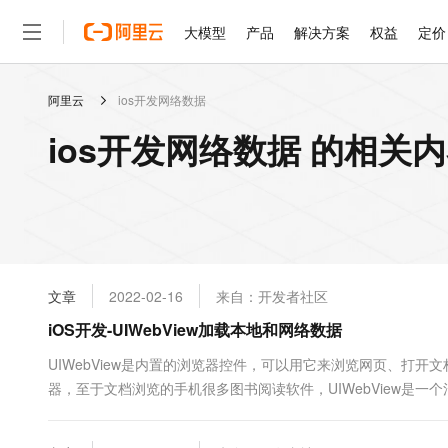
大模型
产品
解决方案
权益
定价
阿里云
ios开发网络数据
大模型
产品
解决方案
权益
定价
云市场
伙伴
服务
了解阿里云
精选产品
精选解决方案
普惠上云
产品定价
精选商城
成为销售伙伴
售前咨询
为什么选择阿里云
千问AI平台
ios开发网络数据 的相关
了解云产品的定价详情
大模型服务平台百炼
千问办公，解锁你的工作
普惠上云 官方力荐
分销伙伴
在线服务
网站建设
什么是云计算
大
大模型服务与应用平台
企业级Agent产品，直接
云服务器38元/年起，超
咨询伙伴
多端小程序
技术领先
云上成本管理
售后服务
轻量应用服务器
Agency Agents：拥
官方推荐返现计划
大模型
精选产品
精选解决方案
Salesforce 国际版订阅
稳定可靠
管理和优化成本
推荐新用户得奖励，单订单
销售伙伴合作计划
自助服务
友盟天域
安全合规
人工智能与机器学习
AI
文本生成
云数据库 RDS
HappyHorse 打造一
云工开物
无影生态合作计划
在线服务
文章
2022-02-16
来自：开发者社区
观测云
分析师报告
高校专属算力普惠，学生认
计算
互联网应用开发
Qwen3.8-Max
HOT
Salesforce On Alibaba C
工单服务
iOS开发-UIWebView加载本地和网络数据
智能体时代全能旗舰模型
Tuya 物联网平台阿里云
研究报告与白皮书
人工智能平台 PAI
快速拥有专属 OpenClaw
大模
Consulting Partner 合
大数据
容器
免费试用
短信专区
一站式AI开发、训练和推
UIWebView是内置的浏览器控件，可以用它来浏览网页、打开
蓝凌 OA
Qwen3.7-Plus
AI 大模型销售与服务生
现代化应用
器，至于文档浏览的手机很多图书阅读软件，UIWebView是
存储
天池大赛
能看、能想、能动手的多模
云解析DNS
解决方案免费试用 新老
电子合同
能。UIWebView可以查看Html网页，pdf文件，docx文件，txt
最高领取价值200元试用
安全
网络与CDN
AI 算法大赛
Qwen3-VL-Plus
基础布局 页面布局很简单就是一个文本框....
畅捷通