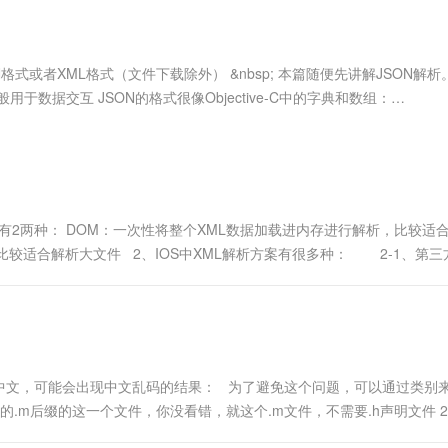
服务生态伙伴
视觉 Coding、空间感知、多模态思考等全面升级
1M上下文，专为长程任务能力而生
云工开物
企业应用
Works
Night Plan 支持 Qwen 3.8-Max
云原生大数据计算服务 MaxCompute
AI 办公
容器服务 Kub
NEW
Red Hat
30+ 款产品免费体验
Data Agent 驱动的一站式 Data+AI 开发治理平台
夜间 5 折，Qwen/Meoo/TokenPlan 客户专享
面向分析的企业级SaaS模式云数据仓库
AI智能应用
提供一站式管
科研合作
ERP
堂（旗舰版）
SUSE
或者XML格式（文件下载除外） &nbsp; 本篇随便先讲解JSON解析
智能客服
AI 应用构建
大模型原生
CRM
般用于数据交互 JSON的格式很像Objective-C中的字典和数组：
防护产品
2个月
自动承接线索
点：key必须用双引号。(但是...
建站小程序
Qoder
大模型服务平台百炼-应用模版
OA 办公系统
HOT
NEW
面向真实软件
个人版上线、团队版降价；千问3.8-Max首发发尝鲜
丰富多元化的应用模版和解决方案
力提升
财税管理
模板建站
万有无界
大模型服务平台百炼-智能体
400电话
定制建站
的模型效果
灵活可视化地构建企业级 Agent
式有2两种： DOM：一次性将整个XML数据加载进内存进行解析，比较适
方案
广告营销
模板小程序
比较适合解析大文件 2、IOS中XML解析方案有很多种： 2-1、第三
秒悟
人工智能平台 PAI
定制小程序
云端极速 AI 
DOM...
新一代 AI 视频生成模型，深度适配广告营销等场景
AI Native 的算法工程平台，一站式完成建模、训练、推理服务部署
APP 开发
建站系统
中文，可能会出现中文乱码的结果： 为了避免这个问题，可以通过类别
AI 应用
10分钟微调：让0.6B模型媲美235B模
多模态数据信
Log的.m后缀的这一个文件，你没看错，就这个.m文件，不需要.h声明文件 
型
依托云原生高可用架构,实现Dify私有化部署
-掌握-多值参数...
用1%尺寸在特定领域达到大模型90%以上效果