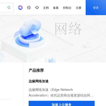
文档
备案
控制台
注册
登录
验
作计划
器
AI 活动
专业服务
服务伙伴合作计划
开发者社区
加入我们
产品动态
服务平台百炼
阿里云 OPC 创新助力计划
一站式生成采购清单，支持单品或批量购买
io：打造专属 AI 语音助手
S产品伙伴计划（繁花）
峰会
CS
造的大模型服务与应用开发平台
一句话生成原生可编辑精美 PPT 文稿
AI 生产力先锋
Al MaaS 服务伙伴赋能合作
域名
博文
Careers
至高可申请百万元
Qwen3.8-Max 模型上线
开启高性价比 AI 编程新体验
弹性可伸缩的云计算服务
Qwen-Audio-3.0-Realtime 端到端实时语音角色扮演
输入一句话想法, 轻松生成专业的 PPT
先锋实践拓展 AI 生产力的边界
Token 补贴，五大权
计划
海大会
伙伴信用分合作计划
商标
问答
社会招聘
益加速 OPC 成功
eek-V4-Pro
SS
一键部署幻兽帕鲁游戏服务器
飞天发布时刻
HOT
Open Search 向量检索版支
划
备案
电子书
校园招聘
pSeek-V4-Pro
视频创作，一键激活电商全链路生产力
稳定、安全、高性价比、高性能的云存储服务
一键购买专属联机服务器，轻松开启游戏
所见，即是所愿
持视频检索 Pipeline 功能
更多支持
划
公司注册
镜像站
视频生成
语音识别与合成
专属 QwenPaw
漫剧工坊：一站式动画创作平台
AI 实训营
HOT
应用身份服务 (IDaaS)
合作伙伴培训与认证
产品推荐
划
上云迁移
站生成，高效打造优质广告素材
全接入的云上超级电脑
从聊天伙伴进化为能主动干活的本地数字员工
快速生产连贯的高质量长漫剧
从基础到进阶，Agent 创客手把手教你
OpenClaw 管理能力上线
e-1.1-T2V
Qwen3-TTS-Flash
lScope
我要反馈
查询合作伙伴
畅细腻的高质量视频
离线语音合成大模型，多语言方言自适应，低延迟高稳定
n Alibaba Cloud ISV 合作
代维服务
建企业门户网站
10 分钟搭建微信、支付宝小程序
边缘网络加速
MaxCompute MaxFrame 提
创新加速
ope
登录合作伙伴管理后台
我要建议
站，无忧落地极速上线
以可视化方式快速构建移动和 PC 门户网站
国内短信简单易用，安全可靠，秒级触达，全球覆盖200+国家和地区。
高效部署网站，快速应用到小程序
供自动弹性内存功能
e-1.1-I2V
Cosyvoice-V3-Flash
边缘网络加速（Edge Network
安全
畅自然，细节丰富
高表现力语音合成大模型，语音克隆听感自然
我要投诉
PolarDB
Acceleration）依托运营商合规资源结合阿里
上云场景组合购
Milvus 弹性伸缩功能新增节
伴
漫剧创作，剧本、分镜、视频高效生成
100%兼容MySQL、PostgreSQL，兼容Oracle，支持集中和分布式
覆盖90%+业务场景，专享组合折扣价
点支持范围
云服务优势，为用户提供稳定安全、高速、
2V
VPN
Fun-ASR
加速上云服务