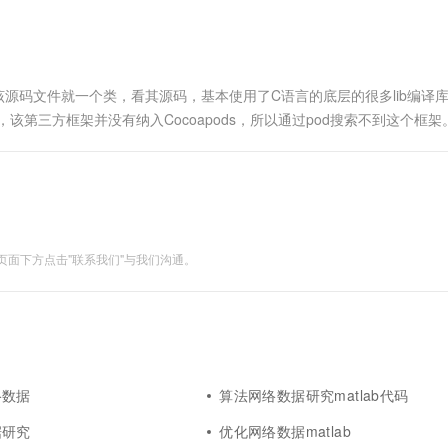
一个 AI 助手
超强辅助，Bol
即刻拥有 DeepSeek-R1 满血版
在企业官网、通讯软件中为客户提供 AI 客服
多种方案随心选，轻松解锁专属 DeepSeek
方框架，该源码文件就一个类，看其源码，基本使用了C语言的底层的很多lib编译
第三方框架并没有纳入Cocoapods，所以通过pod搜索不到这个框架
下载链接：http:...
面下方点击"联系我们"与我们沟通。
络数据
算法网络数据研究matlab代码
据研究
优化网络数据matlab