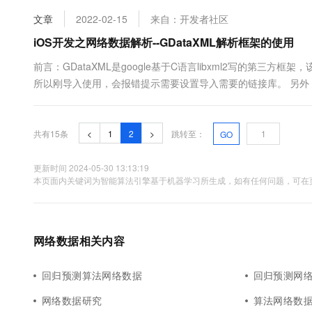
10 分钟在聊天系统中增加
专有云
文章
2022-02-15
来自：开发者社区
iOS开发之网络数据解析--GDataXML解析框架的使用
前言：GDataXML是google基于C语言libxml2写的第三
所以刚导入使用，会报错提示需要设置导入需要的链接库。 另外，该
使用GDataXML框架，将GDataXML框架导入到工程中。 百度云备份
共有15条
<
1
2
>
跳转至：
GO
更新时间 2024-05-30 13:13:19
本页面内关键词为智能算法引擎基于机器学习所生成，如有任何问题，可在页
网络数据相关内容
回归预测算法网络数据
回归预测网
网络数据研究
算法网络数