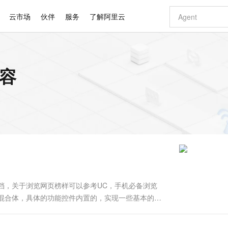
云市场
伙伴
服务
了解阿里云
AI 特惠
数据与 API
成为产品伙伴
企业增值服务
最佳实践
价格计算器
AI 场景体
基础软件
产品伙伴合
阿里云认证
市场活动
配置报价
大模型
内容
自助选配和估算价格
新方式
睿译宝，AI翻译排版一步到位
智启 AI 普惠权益
产品生态集成认证中心
企业支持计划
云上春晚
域名与网站
千问官方 MaaS 平台，为开发者和 Agent 而生，新用户赠送 1 亿 + tokens 额度
Qwen Aud
AI Coding
阿里云Maa
2026 阿里云
云服务器 E
为企业打
数据集
Windows
大模型认证
模型
NEW
NEW
交付可用成果
值低价云产品抢先购
上传文档即自动完成翻译和格式还原
至高享 1亿+免费 tokens，加速 Al 应用落地
提供智能易用的域名与建站服务
智能编程，一键
安全可靠、
产品生态伙伴
专家技术服务
云上奥运之旅
弹性计算合作
阿里云中企出
手机三要素
宝塔 Linux
全部认证
价格优势
有专属领域专家
GLM-5.2：长任务时代开源旗舰模型
阿里云 OPC 创新助力计划
千问大模型
即刻拥有 DeepS
AI 电商营销
对象存储 O
大模型
产品生态伙伴工作台
企业增值服务台
云栖战略参考
云存储合作计
云栖大会
身份实名认证
CentOS
训练营
推动算力普惠，释放技术红利
最高返9万
多领域专家智能体,一键组建 AI 虚拟交付团队
快速构建应用程序和网站，即刻迈出上云第一步
至高百万元 Token 补贴，加速一人公司成长
多元化、高性能、安全可靠的大模型服务
真正可用的 1M 上下文,一次完成代码全链路开发
轻松解锁专属 Dee
从图文生成到
云上的中国
数据库合作计
活动全景
短信
Docker
图片和
站式影视创作平台
Hermes Agent，打造自进化智能体
Token Plan 模型订阅计划
数字证书管理服务（原SSL证书）
5 分钟轻松部署
AI 广告创作
无影云电脑
企业成长
NEW
信息公告
看见新力量
云网络合作计
OCR 文字识别
JAVA
证享300元代金券
可视化编排打通从文字构思到成片全链路闭环
全托管，含MySQL、PostgreSQL、SQL Server、MariaDB多引擎
自主进化，持久记忆，越用越聪明
Qwen3.8-Max 首发尝鲜，限时加量 10 倍，夜间低至2折
实现全站HTTPS，呈现可信的WEB访问
图文、视频一
随时随地安
Kimi-K3
HappyHors
NEW
魔搭 Mode
loud
服务实践
官网公告
Kimi 最新旗舰模型，长程编程与推理利器
让文字生成流
金融模力时刻
Salesforce O
版
发票查验
全能环境
Claude Code + GStack 打造工程团队
千问办公，限时限量积分加倍
Qoder
低代码高效构
AI 建站
短信服务
型
NEW
作计划
计划
创新中心
魔搭 ModelSc
健康状态
理服务
让AI从“聊天伙伴”进化为能干活的“数字员工”
安装技能 GStack，拥有专属 AI 工程团队
你的AI工作搭子，覆盖日常办公高频场景
面向真实软件的智能体编程平台
0 代码专业建
文档，关于浏览网页榜样可以参考UC，手机必备浏览
客户案例
天气预报查询
操作系统
Deepseek-v4-pro
HappyHors
态合作计划
一个混合体，具体的功能控件内置的，实现一些基本的功
态智能体模型
旗舰 MoE 大模型，百万上下文与顶尖推理能力
图生视频，流
同享
万小智 AI 建站低至 15元/月
Qoder CN
AI 短剧/漫剧
云原生数据库 
快递物流查询
WordPress
成为服务伙
文件文件，系统自带的Safari就是UIWebView实现的。
高校合作
点，立即开启云上创新
覆盖公网/内网、递归/权威、移动APP等全场景解析服务
送.CN域名，送备案服务码
基于千问大模型等，支持代码智能生成、研发智能问答
AI助力短剧
GLM-5.2
Wan2.7-T
Ubuntu