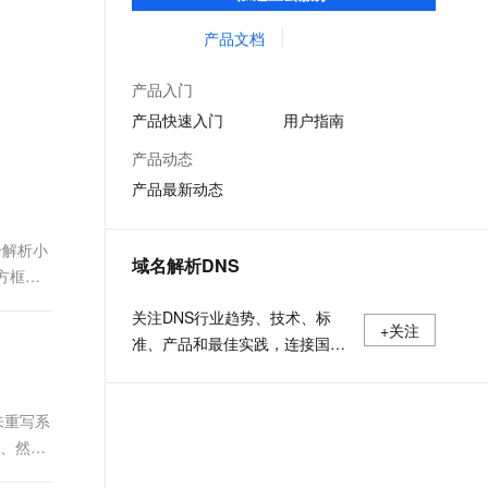
低时延的网络传输，解决客户不同站点的连
文戏情感细腻自然，动作戏激烈拳拳到肉，实现更强表演能力
支持中英文自由切换，具备更强的噪声鲁棒性
ernetes 版 ACK
云聚AI 严选权益
AI 原生数据库服务发布
SSL 证书
接、组网、数据安全传输、业务质量保障问
产品文档
，一键激活高效办公新体验
理容器应用的 K8s 服务
精选AI产品，从模型到应用全链提效
Agent 数据网关
题。
堡垒机
。
AI 用量加速计划
云原生数据库 PolarDB
产品入门
应用
防火墙
、识别商机，让客服更高效、服务更出色。
新老同享，达量后返
Agentic Database 发布
产品快速入门
用户指南
千问办公
主机安全
NEW
产品动态
的智能体编程平台
一站式AI生产力平台
产品最新动态
AI 应用及服务市场
伶鹊
企业级人与Agent协作平台，接入和调度多个数字员工
智能客服平台，对话机器人、对话分析、智能外呼
合解析小
AI 应用
域名解析DNS
方框
大模型服务平台百炼 - 全妙
大模型
应用创作平台
多模态内容创作工具，已接入 DeepSeek
关注DNS行业趋势、技术、标
自然语言处理
+关注
准、产品和最佳实践，连接国内
数据标注
外相关技术社群信息，追踪业内
DNS产品动态，加强信息共享，
机器学习
来重写系
欢迎大家关注、推荐和投稿。
息提取
与 AI 智能体进行实时音视频通话
2、然后
从文本、图片、视频中提取结构化的属性信息
构建支持视频理解的 AI 音视频实时通话应用