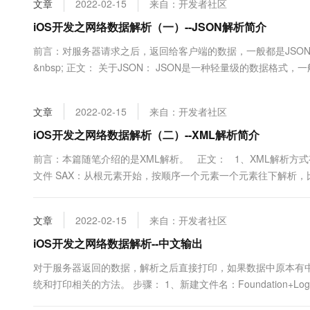
文章
2022-02-15
来自：开发者社区
大数据开发治理平台 Data
AI 产品 免费试用
网络
安全
云开发大赛
Tableau 订阅
iOS开发之网络数据解析（一）--JSON解析简介
1亿+ 大模型 tokens 和 
可观测
入门学习赛
中间件
AI空中课堂在线直播课
前言：对服务器请求之后，返回给客户端的数据，一般都是JSON格式
云防火墙
140+云产品 免费试用
大模型服务
&nbsp; 正文： 关于JSON： JSON是一种轻量级的数据格式，一
上云与迁云
云原生的云上边界网络安全
产品新客免费试用，最长1
数据库
{"name":"jack","age":10} 补充： 标准的JSON格式的注意
生态解决方案
千问AI平台-Token Plan
企业出海
大模型ACA认证体验
大数据计算
文章
2022-02-15
来自：开发者社区
助力企业全员 AI 认知与能
行业生态解决方案
政企业务
媒体服务
千问AI平台-模型体验
iOS开发之网络数据解析（二）--XML解析简介
开发者生态解决方案
在线体验全尺寸、多种模态
企业服务与云通信
前言：本篇随笔介绍的是XML解析。 正文： 1、XML解析方
AI 开发和 AI 应用解决
文件 SAX：从根元素开始，按顺序一个元素一个元素往下解析，
Happy 系列大模型
域名与网站
架： libxml2：纯C语言，默认包含在iOS SDK中，同时支持
终端用户计算
文章
2022-02-15
来自：开发者社区
Serverless
iOS开发之网络数据解析--中文输出
大模型解决方案
对于服务器返回的数据，解析之后直接打印，如果数据中原本有
开发工具
快速部署 Dify，高效搭建 
统和打印相关的方法。 步骤： 1、新建文件名：Foundation+
迁移与运维管理
把以下源码全部拷贝进去即可： // // NSDictionary+Log.m // 01