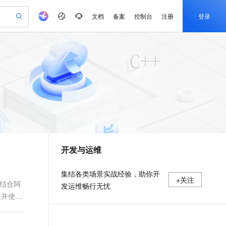
文档
备案
控制台
注册
登录
验
作计划
器
AI 活动
专业服务
服务伙伴合作计划
开发者社区
加入我们
产品动态
服务平台百炼
阿里云 OPC 创新助力计划
一站式生成采购清单，支持单品或批量购买
可编辑精美 PPT 文稿
S产品伙伴计划（繁花）
峰会
CS
造的大模型服务与应用开发平台
Agency Agents：拥有专属领域专家
AI 生产力先锋
Al MaaS 服务伙伴赋能合作
域名
博文
Careers
至高可申请百万元
Qwen3.8-Max 模型上线
 轻松生成专业的 PPT
开启高性价比 AI 编程新体验
弹性可伸缩的云计算服务
先锋实践拓展 AI 生产力的边界
多领域专家智能体,一键组建 AI 虚拟交付团队
Token 补贴，五大权
计划
海大会
伙伴信用分合作计划
商标
问答
社会招聘
益加速 OPC 成功
帕鲁游戏服务器
SS
HappyHorse 打造一站式影视创作平台
飞天发布时刻
HOT
Open Search 向量检索版支
划
备案
电子书
校园招聘
联机服务器，轻松开启游戏
视频创作，一键激活电商全链路生产力
稳定、安全、高性价比、高性能的云存储服务
所见，即是所愿
持视频检索 Pipeline 功能
可视化编排打通从文字构思到成片全链路闭环
更多支持
划
公司注册
镜像站
视频生成
语音识别与合成
 智能体与工作流应用
漫剧工坊：一站式动画创作平台
AI 实训营
应用身份服务 (IDaaS)
合作伙伴培训与认证
开发与运维
划
上云迁移
站生成，高效打造优质广告素材
全接入的云上超级电脑
通过阿里云百炼高效搭建AI应用,助力高效开发
快速生产连贯的高质量长漫剧
从基础到进阶，Agent 创客手把手教你
OpenClaw 管理能力上线
e-1.1-T2V
Qwen3-TTS-Flash
lScope
我要反馈
查询合作伙伴
畅细腻的高质量视频
离线语音合成大模型，多语言方言自适应，低延迟高稳定
n Alibaba Cloud ISV 合作
代维服务
建企业门户网站
10 分钟搭建微信、支付宝小程序
MaxCompute MaxFrame 提
集结各类场景实战经验，助你开
+关注
创新加速
ope
登录合作伙伴管理后台
我要建议
站，无忧落地极速上线
以可视化方式快速构建移动和 PC 门户网站
国内短信简单易用，安全可靠，秒级触达，全球覆盖200+国家和地区。
高效部署网站，快速应用到小程序
供自动弹性内存功能
时结合阿
发运维畅行无忧
e-1.1-I2V
Cosyvoice-V3-Flash
装并使用
安全
畅自然，细节丰富
高表现力语音合成大模型，语音克隆听感自然
我要投诉
PolarDB
上云场景组合购
Milvus 弹性伸缩功能新增节
伴
漫剧创作，剧本、分镜、视频高效生成
100%兼容MySQL、PostgreSQL，兼容Oracle，支持集中和分布式
覆盖90%+业务场景，专享组合折扣价
点支持范围
2V
VPN
Fun-ASR