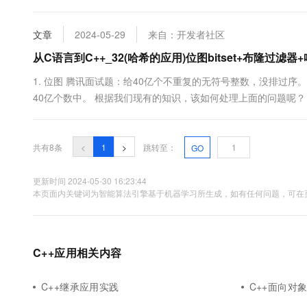
亿个整数，如何设计算法找到只出现一次的整数？ 2. 给两个文件，
文章
2024-05-29
来自：开发者社区
从C语言到C++_32(哈希的应用)位图bitset+布隆过滤
1. 位图 腾讯面试题：给40亿个不重复的无符号整数，没排过
40亿个数中。 根据我们现有的知识，该如何处理上面的问题呢？ 1. 遍历
二分查找: logN 3. 红黑树 / 哈希表。 还有很多其他的方式...
共有8条
<
1
>
跳转至：
GO
更新时间 2024-05-30 16:23:44
本页面内关键词为智能算法引擎基于机器学习所生成，如有任何问题，可在页
C++应用相关内容
C++继承应用实践
C++面向对