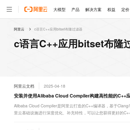
大模型
产品
解决方案
权益
定价
阿里云
c语言C++应用bitset布隆过滤器
大模型
产品
解决方案
权益
定价
云市场
伙伴
服务
了解阿里云
精选产品
精选解决方案
普惠上云
产品定价
精选商城
成为销售伙伴
售前咨询
为什么选择阿里云
千问AI平台
c语言C++应用bitset布
了解云产品的定价详情
大模型服务平台百炼
睿译宝，AI翻译排版一
普惠上云 官方力荐
分销伙伴
在线服务
网站建设
什么是云计算
大
大模型服务与应用平台
上传文档即自动完成翻译和
云服务器38元/年起，超
咨询伙伴
多端小程序
技术领先
云上成本管理
售后服务
轻量应用服务器
GLM-5.2：长任务时代
官方推荐返现计划
大模型
精选产品
精选解决方案
Salesforce 国际版订阅
稳定可靠
管理和优化成本
推荐新用户得奖励，单订单
销售伙伴合作计划
自助服务
友盟天域
安全合规
人工智能与机器学习
AI
文本生成
云数据库 RDS
Hermes Agent，打造
云工开物
无影生态合作计划
在线服务
阿里云文档
2025-04-18
观测云
分析师报告
自主进化，持久记忆，越用
高校专属算力普惠，学生认
计算
互联网应用开发
Qwen3.8-Max
HOT
Salesforce On Alibaba C
工单服务
安装并使用Alibaba Cloud Compiler构建高性能的C++
智能体时代全能旗舰模型
Tuya 物联网平台阿里云
研究报告与白皮书
人工智能平台 PAI
快速拥有专属 OpenClaw
大模
Consulting Partner 合
大数据
容器
免费试用
短信专区
一站式AI开发、训练和推
Alibaba Cloud Compiler是阿里云打造的C++编译器，
蓝凌 OA
Qwen3.7-Plus
AI 大模型销售与服务生
现代化应用
里云基础设施进行深度优化、补充特性，可以让您获得更好的C++编译器体
存储
天池大赛
能看、能想、能动手的多模
云解析DNS
解决方案免费试用 新老
电子合同
Alibaba Cloud Compiler编译器，帮助您快速构建高性能的C++应用
最高领取价值200元试用
安全
网络与CDN
AI 算法大赛
Qwen3-VL-Plus
畅捷通