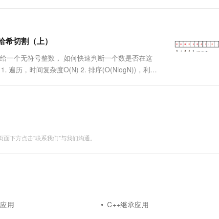
分别有100亿个整数，我们只有1G内存，如何...
器+哈希切割（上）
序。给一个无符号整数， 如何快速判断一个数是否在这
，时间复杂度O(N) 2. 排序(O(NlogN))，利用
面下方点击"联系我们"与我们沟通。
象应用
C++继承应用