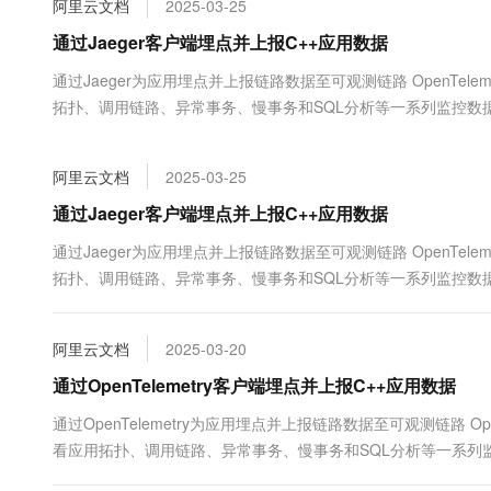
阿里云文档
2025-03-25
大数据开发治理平台 Data
AI 产品 免费试用
网络
安全
云开发大赛
Tableau 订阅
通过Jaeger客户端埋点并上报C++应用数据
1亿+ 大模型 tokens 和 
可观测
入门学习赛
中间件
AI空中课堂在线直播课
通过Jaeger为应用埋点并上报链路数据至可观测链路 OpenTelem
云防火墙
140+云产品 免费试用
大模型服务
拓扑、调用链路、异常事务、慢事务和SQL分析等一系列监控数据。
上云与迁云
云原生的云上边界网络安全
产品新客免费试用，最长1
数据库
生态解决方案
千问AI平台-Token Plan
企业出海
大模型ACA认证体验
大数据计算
阿里云文档
2025-03-25
助力企业全员 AI 认知与能
行业生态解决方案
政企业务
媒体服务
千问AI平台-模型体验
通过Jaeger客户端埋点并上报C++应用数据
开发者生态解决方案
在线体验全尺寸、多种模态
企业服务与云通信
通过Jaeger为应用埋点并上报链路数据至可观测链路 OpenTelem
AI 开发和 AI 应用解决
拓扑、调用链路、异常事务、慢事务和SQL分析等一系列监控数据。
Happy 系列大模型
域名与网站
终端用户计算
阿里云文档
2025-03-20
Serverless
通过OpenTelemetry客户端埋点并上报C++应用数据
大模型解决方案
通过OpenTelemetry为应用埋点并上报链路数据至可观测链路 Ope
开发工具
快速部署 Dify，高效搭建 
看应用拓扑、调用链路、异常事务、慢事务和SQL分析等一系列监控数
迁移与运维管理