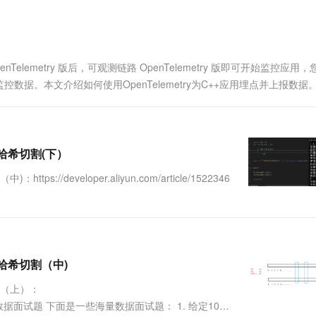
一个 AI 助手
超强辅助，Bol
即刻拥有 DeepSeek-R1 满血版
在企业官网、通讯软件中为客户提供 AI 客服
多种方案随心选，轻松解锁专属 DeepSeek
nTelemetry 版后，可观测链路 OpenTelemetry 版即可开始监控应用
据。本文介绍如何使用OpenTelemetry为C++应用埋点并上报数据
+哈希切割(下）
://developer.aliyun.com/article/1522346
+哈希切割（中)
切割（上）：
.3 位图解决海量数据面试题 下面是一些海量数据面试题： 1. 给定100