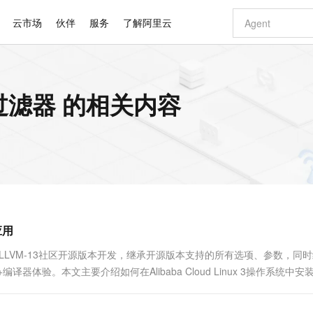
云市场
伙伴
服务
了解阿里云
AI 特惠
数据与 API
成为产品伙伴
企业增值服务
最佳实践
价格计算器
AI 场景体
基础软件
产品伙伴合
阿里云认证
市场活动
配置报价
大模型
隆过滤器 的相关内容
自助选配和估算价格
步到位
智启 AI 普惠权益
产品生态集成认证中心
企业支持计划
云上春晚
域名与网站
Qwen Audio：打造专属 AI 语音助手
千问官方 MaaS 平台，为开发者和 Agent 而生，新用户赠送 1 亿 + tokens 额度
一句话生成原生
AI Coding
阿里云Maa
2026 阿里云
云服务器 E
为企业打
数据集
Windows
大模型认证
模型
NEW
NEW
格式还原
值低价云产品抢先购
至高享 1亿+免费 tokens，加速 Al 应用落地
提供智能易用的域名与建站服务
Qwen-Audio-3.0-Realtime 端到端实时语音角色扮演
输入一句话想法,
智能编程，一键
安全可靠、
产品生态伙伴
专家技术服务
云上奥运之旅
弹性计算合作
阿里云中企出
手机三要素
宝塔 Linux
全部认证
价格优势
开源旗舰模型
即刻拥有 DeepSeek-V4-Pro
阿里云 OPC 创新助力计划
千问大模型
一键部署幻兽
AI 电商营销
对象存储 O
大模型
产品生态伙伴工作台
企业增值服务台
云栖战略参考
云存储合作计
云栖大会
身份实名认证
CentOS
训练营
推动算力普惠，释放技术红利
最高返9万
真正可用的 1M 上下文,一次完成代码全链路开发
快速构建应用程序和网站，即刻迈出上云第一步
轻松解锁专属 DeepSeek-V4-Pro
至高百万元 Token 补贴，加速一人公司成长
多元化、高性能、安全可靠的大模型服务
一键购买专属
从图文生成到
云上的中国
数据库合作计
活动全景
短信
Docker
图片和
自进化智能体
5 分钟轻松部署专属 QwenPaw
Token Plan 模型订阅计划
数字证书管理服务（原SSL证书）
高效搭建 AI
AI 广告创作
无影云电脑
企业成长
NEW
HOT
信息公告
看见新力量
云网络合作计
OCR 文字识别
JAVA
越聪明
证享300元代金券
全托管，含MySQL、PostgreSQL、SQL Server、MariaDB多引擎
Qwen3.8-Max 首发尝鲜，限时加量 10 倍，夜间低至2折
实现全站HTTPS，呈现可信的WEB访问
从聊天伙伴进化为能主动干活的本地数字员工
图文、视频一
随时随地安
Kimi-K3
HappyHors
NEW
魔搭 Mode
loud
服务实践
官网公告
应用
Kimi 最新旗舰模型，长程编程与推理利器
让文字生成流
金融模力时刻
Salesforce O
版
发票查验
全能环境
Claude Code + GStack 打造工程团队
千问办公，限时限量积分加倍
Qoder
低代码高效构
AI 建站
短信服务
型
NEW
作计划
计划
创新中心
魔搭 ModelSc
健康状态
理服务
让AI从“聊天伙伴”进化为能干活的“数字员工”
安装技能 GStack，拥有专属 AI 工程团队
你的AI工作搭子，覆盖日常办公高频场景
面向真实软件的智能体编程平台
0 代码专业建
基于Clang/LLVM-13社区开源版本开发，继承开源版本支持的所有选项、参数，同
客户案例
天气预报查询
操作系统
Deepseek-v4-pro
HappyHors
态合作计划
验。本文主要介绍如何在Alibaba Cloud Linux 3操作系统中安
态智能体模型
旗舰 MoE 大模型，百万上下文与顶尖推理能力
图生视频，流
同享
万小智 AI 建站低至 15元/月
Qoder CN
AI 短剧/漫剧
云原生数据库 
快递物流查询
WordPress
成为服务伙
...
高校合作
点，立即开启云上创新
覆盖公网/内网、递归/权威、移动APP等全场景解析服务
送.CN域名，送备案服务码
基于千问大模型等，支持代码智能生成、研发智能问答
AI助力短剧
GLM-5.2
Wan2.7-T
Ubuntu