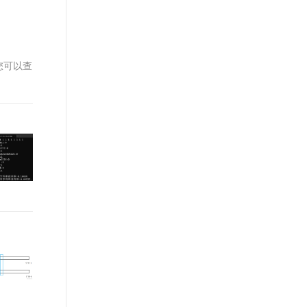
t.diy 一步搞定创意建站
构建大模型应用的安全防护体系
通过自然语言交互简化开发流程,全栈开发支持
通过阿里云安全产品对 AI 应用进行安全防护
，您可以查
。