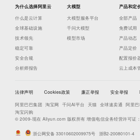
为什么选择阿里云
大模型
产品和定
什么是云计算
大模型服务平台
全部产品
全球基础设施
千问大模型
免费试用
技术领先
模型市场
产品动态
稳定可靠
产品定价
安全合规
配置报价
分析师报告
云上成本
法律声明
Cookies政策
廉正举报
安全举报
阿里巴巴集团
淘宝网
千问AI平台
天猫
全球速卖通
阿里巴
淘宝闪购
© 2009-现在 Aliyun.com 版权所有 增值电信业务经营许可证
浙公网安备 33010602009975号
浙B2-20080101-4