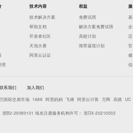
价
技术内容
权益
服
技术解决方案
免费试用
基
帮助文档
解决方案免费试用
企
开发者社区
高校计划
迁
天池大赛
推荐返现计划
官
器
阿里云认证
健
管理
信
联系我们
加入我们
巴国际交易市场
1688
阿里妈妈
飞猪
阿里云计算
万网
高德
UC
：
浙B2-20080101
域名注册服务机构许可：
浙D3-20210002