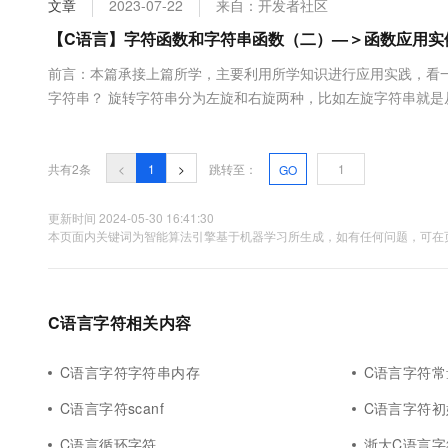
文章
2023-07-22
来自：开发者社区
大数据开发治理平台 Data
AI 产品 免费试用
网络
安全
云开发大赛
Tableau 订阅
【C语言】字符函数和字符串函数（二）—＞函数应用实
1亿+ 大模型 tokens 和 
可观测
入门学习赛
中间件
AI空中课堂在线直播课
前言：本篇承接上篇所学，主要利用所学知识进行应用实践，看
云防火墙
140+云产品 免费试用
大模型服务
字符串？ 旋转字符串分为左旋和右旋两种，比如左旋字符串就是
上云与迁云
云原生的云上边界网络安全
产品新客免费试用，最长1
数据库
k个字符将其拼接到头部。旋转字符串的四种解法：（一）解法1
生态解决方案
千问AI平台-Token Plan
企业出海
大模型ACA认证体验
对象逐个移动字符的过程。代码实现：void leftRound(char* s....
大数据计算
助力企业全员 AI 认知与能
行业生态解决方案
共有2条
<
1
>
跳转至：
GO
政企业务
媒体服务
千问AI平台-模型体验
开发者生态解决方案
在线体验全尺寸、多种模态
更新时间 2024-05-30 16:41:30
企业服务与云通信
本页面内关键词为智能算法引擎基于机器学习所生成，如有任何问题，可在页
AI 开发和 AI 应用解决
Happy 系列大模型
域名与网站
终端用户计算
C语言字符相关内容
Serverless
大模型解决方案
C语言字符字符串内存
C语言字符常
开发工具
快速部署 Dify，高效搭建 
C语言字符scanf
C语言字符初
迁移与运维管理
C语言循环字符
浙大C语言字