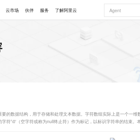
云市场
伙伴
服务
了解阿里云
AI 特惠
数据与 API
成为产品伙伴
企业增值服务
最佳实践
价格计算器
AI 场景体
基础软件
产品伙伴合
阿里云认证
市场活动
配置报价
大模型
容
自助选配和估算价格
新方式
睿译宝，AI翻译排版一步到位
智启 AI 普惠权益
产品生态集成认证中心
企业支持计划
云上春晚
域名与网站
千问官方 MaaS 平台，为开发者和 Agent 而生，新用户赠送 1 亿 + tokens 额度
Qwen Aud
AI Coding
阿里云Maa
2026 阿里云
云服务器 E
为企业打
数据集
Windows
大模型认证
模型
NEW
NEW
交付可用成果
值低价云产品抢先购
上传文档即自动完成翻译和格式还原
至高享 1亿+免费 tokens，加速 Al 应用落地
提供智能易用的域名与建站服务
智能编程，一键
安全可靠、
产品生态伙伴
专家技术服务
云上奥运之旅
弹性计算合作
阿里云中企出
手机三要素
宝塔 Linux
全部认证
价格优势
有专属领域专家
GLM-5.2：长任务时代开源旗舰模型
阿里云 OPC 创新助力计划
千问大模型
即刻拥有 DeepS
AI 电商营销
对象存储 O
大模型
产品生态伙伴工作台
企业增值服务台
云栖战略参考
云存储合作计
云栖大会
身份实名认证
CentOS
训练营
推动算力普惠，释放技术红利
最高返9万
多领域专家智能体,一键组建 AI 虚拟交付团队
快速构建应用程序和网站，即刻迈出上云第一步
至高百万元 Token 补贴，加速一人公司成长
多元化、高性能、安全可靠的大模型服务
真正可用的 1M 上下文,一次完成代码全链路开发
轻松解锁专属 Dee
从图文生成到
云上的中国
数据库合作计
活动全景
短信
Docker
图片和
站式影视创作平台
Hermes Agent，打造自进化智能体
Token Plan 模型订阅计划
数字证书管理服务（原SSL证书）
5 分钟轻松部署
AI 广告创作
无影云电脑
企业成长
NEW
信息公告
看见新力量
云网络合作计
OCR 文字识别
JAVA
证享300元代金券
可视化编排打通从文字构思到成片全链路闭环
全托管，含MySQL、PostgreSQL、SQL Server、MariaDB多引擎
自主进化，持久记忆，越用越聪明
Qwen3.8-Max 首发尝鲜，限时加量 10 倍，夜间低至2折
实现全站HTTPS，呈现可信的WEB访问
图文、视频一
随时随地安
Kimi-K3
HappyHors
NEW
魔搭 Mode
loud
服务实践
官网公告
Kimi 最新旗舰模型，长程编程与推理利器
让文字生成流
金融模力时刻
Salesforce O
版
发票查验
全能环境
Claude Code + GStack 打造工程团队
千问办公，限时限量积分加倍
Qoder
低代码高效构
AI 建站
短信服务
型
NEW
作计划
计划
创新中心
魔搭 ModelSc
健康状态
理服务
让AI从“聊天伙伴”进化为能干活的“数字员工”
安装技能 GStack，拥有专属 AI 工程团队
你的AI工作搭子，覆盖日常办公高频场景
面向真实软件的智能体编程平台
0 代码专业建
重要的数据结构，用于存储和处理文本数据。字符数组实际上是一个一维
客户案例
天气预报查询
操作系统
Deepseek-v4-pro
HappyHors
态合作计划
字符'\0'（空字符或称为null终止符）作为标记，以标识字符串的结束。
态智能体模型
旗舰 MoE 大模型，百万上下文与顶尖推理能力
图生视频，流
同享
万小智 AI 建站低至 15元/月
Qoder CN
AI 短剧/漫剧
云原生数据库 
快递物流查询
WordPress
成为服务伙
例。 二、字符数组的基本概念 ...
高校合作
点，立即开启云上创新
覆盖公网/内网、递归/权威、移动APP等全场景解析服务
送.CN域名，送备案服务码
基于千问大模型等，支持代码智能生成、研发智能问答
AI助力短剧
GLM-5.2
Wan2.7-T
Ubuntu