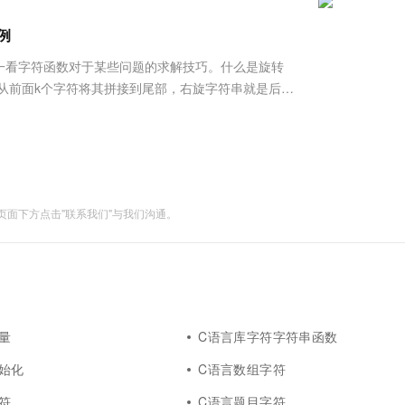
服务生态伙伴
视觉 Coding、空间感知、多模态思考等全面升级
1M上下文，专为长程任务能力而生
云工开物
企业应用
Works
Night Plan 支持 Qwen 3.8-Max
云原生大数据计算服务 MaxCompute
AI 办公
容器服务 Kub
NEW
Red Hat
例
30+ 款产品免费体验
Data Agent 驱动的一站式 Data+AI 开发治理平台
夜间 5 折，Qwen/Meoo/TokenPlan 客户专享
面向分析的企业级SaaS模式云数据仓库
AI智能应用
提供一站式管
科研合作
ERP
堂（旗舰版）
SUSE
一看字符函数对于某些问题的求解技巧。什么是旋转
智能客服
AI 应用构建
大模型原生
CRM
从前面k个字符将其拼接到尾部，右旋字符串就是后面
防护产品
2个月
自动承接线索
—>逐个拼接法逐个拼接法就是每次以一个字符为操作
建站小程序
Qoder
大模型服务平台百炼-应用模版
OA 办公系统
HOT
NEW
面向真实软件
个人版上线、团队版降价；千问3.8-Max首发发尝鲜
丰富多元化的应用模版和解决方案
力提升
财税管理
模板建站
万有无界
大模型服务平台百炼-智能体
400电话
定制建站
的模型效果
灵活可视化地构建企业级 Agent
面下方点击"联系我们"与我们沟通。
方案
广告营销
模板小程序
秒悟
人工智能平台 PAI
定制小程序
云端极速 AI 
新一代 AI 视频生成模型，深度适配广告营销等场景
AI Native 的算法工程平台，一站式完成建模、训练、推理服务部署
APP 开发
建站系统
量
C语言库字符字符串函数
AI 应用
10分钟微调：让0.6B模型媲美235B模
多模态数据信
始化
C语言数组字符
型
依托云原生高可用架构,实现Dify私有化部署
用1%尺寸在特定领域达到大模型90%以上效果
符
C语言题目字符