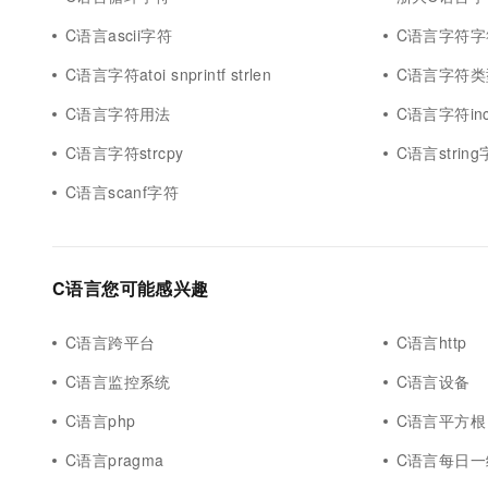
10 分钟在聊天系统中增加
专有云
C语言ascii字符
C语言字符字符
C语言字符atoi snprintf strlen
C语言字符类
C语言字符用法
C语言字符inc
C语言字符strcpy
C语言strin
C语言scanf字符
C语言您可能感兴趣
C语言跨平台
C语言http
C语言监控系统
C语言设备
C语言php
C语言平方根
C语言pragma
C语言每日一