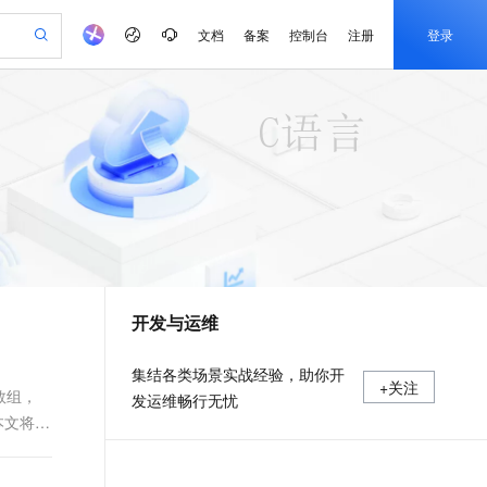
文档
备案
控制台
注册
登录
验
作计划
器
AI 活动
专业服务
服务伙伴合作计划
开发者社区
加入我们
产品动态
服务平台百炼
阿里云 OPC 创新助力计划
一站式生成采购清单，支持单品或批量购买
io：打造专属 AI 语音助手
S产品伙伴计划（繁花）
峰会
CS
造的大模型服务与应用开发平台
一句话生成原生可编辑精美 PPT 文稿
AI 生产力先锋
Al MaaS 服务伙伴赋能合作
域名
博文
Careers
至高可申请百万元
Qwen3.8-Max 模型上线
开启高性价比 AI 编程新体验
弹性可伸缩的云计算服务
Qwen-Audio-3.0-Realtime 端到端实时语音角色扮演
输入一句话想法, 轻松生成专业的 PPT
先锋实践拓展 AI 生产力的边界
Token 补贴，五大权
计划
海大会
伙伴信用分合作计划
商标
问答
社会招聘
益加速 OPC 成功
eek-V4-Pro
SS
一键部署幻兽帕鲁游戏服务器
飞天发布时刻
HOT
Open Search 向量检索版支
划
备案
电子书
校园招聘
pSeek-V4-Pro
视频创作，一键激活电商全链路生产力
稳定、安全、高性价比、高性能的云存储服务
一键购买专属联机服务器，轻松开启游戏
所见，即是所愿
持视频检索 Pipeline 功能
更多支持
划
公司注册
镜像站
视频生成
语音识别与合成
专属 QwenPaw
漫剧工坊：一站式动画创作平台
AI 实训营
HOT
应用身份服务 (IDaaS)
合作伙伴培训与认证
开发与运维
划
上云迁移
站生成，高效打造优质广告素材
全接入的云上超级电脑
从聊天伙伴进化为能主动干活的本地数字员工
快速生产连贯的高质量长漫剧
从基础到进阶，Agent 创客手把手教你
OpenClaw 管理能力上线
e-1.1-T2V
Qwen3-TTS-Flash
lScope
我要反馈
查询合作伙伴
畅细腻的高质量视频
离线语音合成大模型，多语言方言自适应，低延迟高稳定
n Alibaba Cloud ISV 合作
代维服务
建企业门户网站
10 分钟搭建微信、支付宝小程序
MaxCompute MaxFrame 提
集结各类场景实战经验，助你开
+关注
创新加速
ope
登录合作伙伴管理后台
我要建议
站，无忧落地极速上线
以可视化方式快速构建移动和 PC 门户网站
国内短信简单易用，安全可靠，秒级触达，全球覆盖200+国家和地区。
高效部署网站，快速应用到小程序
供自动弹性内存功能
数组，
发运维畅行无忧
e-1.1-I2V
Cosyvoice-V3-Flash
本文将详
安全
畅自然，细节丰富
高表现力语音合成大模型，语音克隆听感自然
我要投诉
PolarDB
上云场景组合购
Milvus 弹性伸缩功能新增节
伴
漫剧创作，剧本、分镜、视频高效生成
100%兼容MySQL、PostgreSQL，兼容Oracle，支持集中和分布式
覆盖90%+业务场景，专享组合折扣价
点支持范围
2V
VPN
Fun-ASR