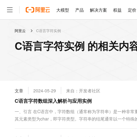
大模型
产品
解决方案
权益
定价
阿里云
C语言字符实例
大模型
产品
解决方案
权益
定价
云市场
伙伴
服务
了解阿里云
精选产品
精选解决方案
普惠上云
产品定价
精选商城
成为销售伙伴
售前咨询
为什么选择阿里云
千问AI平台
C语言字符实例 的相关内
了解云产品的定价详情
大模型服务平台百炼
千问办公，解锁你的工作
普惠上云 官方力荐
分销伙伴
在线服务
网站建设
什么是云计算
大
大模型服务与应用平台
企业级Agent产品，直接
云服务器38元/年起，超
咨询伙伴
多端小程序
技术领先
云上成本管理
售后服务
轻量应用服务器
Agency Agents：拥
官方推荐返现计划
大模型
精选产品
精选解决方案
Salesforce 国际版订阅
稳定可靠
管理和优化成本
推荐新用户得奖励，单订单
销售伙伴合作计划
自助服务
友盟天域
安全合规
人工智能与机器学习
AI
文本生成
云数据库 RDS
HappyHorse 打造一
云工开物
无影生态合作计划
在线服务
文章
2024-05-29
来自：开发者社区
观测云
分析师报告
高校专属算力普惠，学生认
计算
互联网应用开发
Qwen3.8-Max
HOT
Salesforce On Alibaba C
工单服务
C语言字符数组深入解析与应用实例
智能体时代全能旗舰模型
Tuya 物联网平台阿里云
研究报告与白皮书
人工智能平台 PAI
快速拥有专属 OpenClaw
大模
Consulting Partner 合
大数据
容器
免费试用
短信专区
一站式AI开发、训练和推
一、引言 在C语言中，字符数组（通常称为字符串）是一种非常
蓝凌 OA
Qwen3.7-Plus
AI 大模型销售与服务生
现代化应用
其元素类型为char，即字符类型。字符串的结尾通常以一个特殊的
存储
天池大赛
能看、能想、能动手的多模
云解析DNS
解决方案免费试用 新老
电子合同
细介绍C语言中字符数组的基本概念、存储方式、操作函数以及代码实
最高领取价值200元试用
安全
网络与CDN
AI 算法大赛
Qwen3-VL-Plus
畅捷通