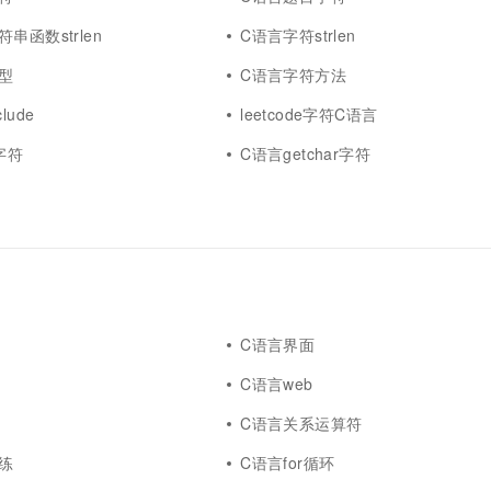
一个 AI 助手
超强辅助，Bol
即刻拥有 DeepSeek-R1 满血版
串函数strlen
C语言字符strlen
在企业官网、通讯软件中为客户提供 AI 客服
多种方案随心选，轻松解锁专属 DeepSeek
型
C语言字符方法
lude
leetcode字符C语言
g字符
C语言getchar字符
C语言界面
C语言web
C语言关系运算符
练
C语言for循环