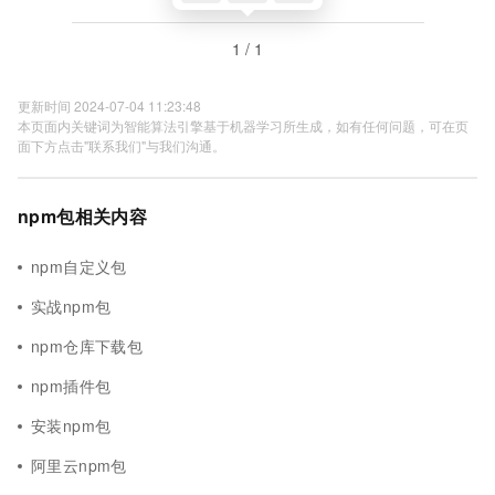
1 / 1
更新时间 2024-07-04 11:23:48
本页面内关键词为智能算法引擎基于机器学习所生成，如有任何问题，可在页
面下方点击"联系我们"与我们沟通。
npm包相关内容
npm自定义包
实战npm包
npm仓库下载包
npm插件包
安装npm包
阿里云npm包