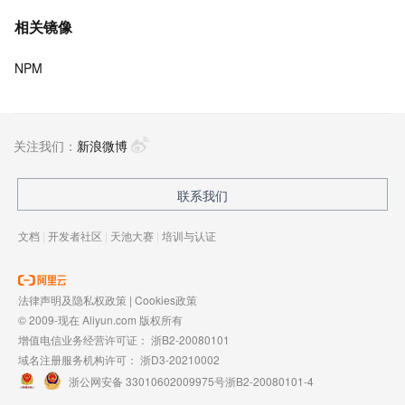
体验前沿、技术创新引领业界，将面向未来，制定技术
相关镜像
策略和目标并落地执行，推动终端技术发展，帮助工程
师成长，打造顶级的终端体验。同时我们运营着阿里巴
NPM
巴终端域的官方公众号：阿里巴巴终端技术，欢迎关
注。
关注我们：
新浪微博
联系我们
文档
|
开发者社区
|
天池大赛
|
培训与认证
法律声明及隐私权政策
|
Cookies政策
© 2009-现在 Aliyun.com 版权所有
增值电信业务经营许可证：
浙B2-20080101
域名注册服务机构许可：
浙D3-20210002
浙公网安备 33010602009975号
浙B2-20080101-4