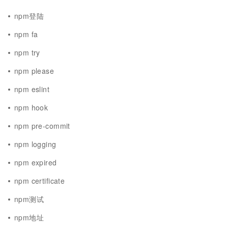
npm登陆
npm fa
npm try
npm please
npm eslint
npm hook
npm pre-commit
npm logging
npm expired
npm certificate
npm测试
npm地址