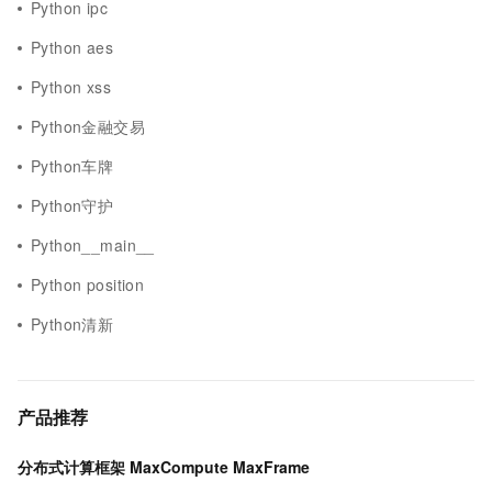
Python ipc
Python aes
Python xss
Python金融交易
Python车牌
Python守护
Python__main__
Python position
Python清新
产品推荐
分布式计算框架 MaxCompute MaxFrame