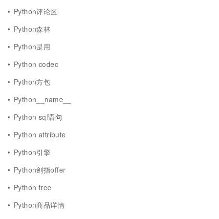
Python评论区
Python森林
Python是用
Python codec
Python方包
Python__name__
Python sql语句
Python attribute
Python引擎
Python剑指offer
Python tree
Python商品详情