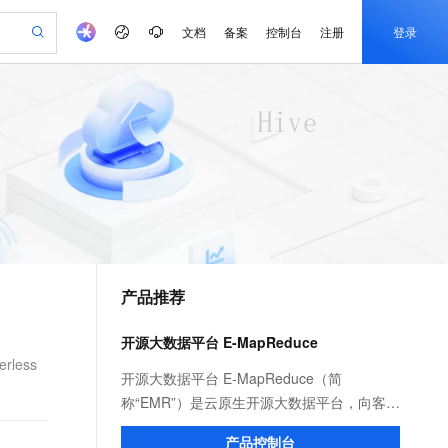
文档
备案
控制台
注册
登录
验
作计划
器
AI 活动
专业服务
服务伙伴合作计划
开发者社区
加入我们
产品动态
服务平台百炼
阿里云 OPC 创新助力计划
一站式生成采购清单，支持单品或批量购买
io：打造专属 AI 语音助手
S产品伙伴计划（繁花）
峰会
CS
造的大模型服务与应用开发平台
一句话生成原生可编辑精美 PPT 文稿
AI 生产力先锋
Al MaaS 服务伙伴赋能合作
域名
博文
Careers
至高可申请百万元
Qwen3.8-Max 模型上线
开启高性价比 AI 编程新体验
弹性可伸缩的云计算服务
Qwen-Audio-3.0-Realtime 端到端实时语音角色扮演
输入一句话想法, 轻松生成专业的 PPT
先锋实践拓展 AI 生产力的边界
Token 补贴，五大权
计划
海大会
伙伴信用分合作计划
商标
问答
社会招聘
益加速 OPC 成功
eek-V4-Pro
SS
一键部署幻兽帕鲁游戏服务器
飞天发布时刻
HOT
Open Search 向量检索版支
划
备案
电子书
校园招聘
pSeek-V4-Pro
视频创作，一键激活电商全链路生产力
稳定、安全、高性价比、高性能的云存储服务
一键购买专属联机服务器，轻松开启游戏
所见，即是所愿
持视频检索 Pipeline 功能
更多支持
划
公司注册
镜像站
视频生成
语音识别与合成
专属 QwenPaw
漫剧工坊：一站式动画创作平台
AI 实训营
HOT
应用身份服务 (IDaaS)
合作伙伴培训与认证
产品推荐
划
上云迁移
站生成，高效打造优质广告素材
全接入的云上超级电脑
从聊天伙伴进化为能主动干活的本地数字员工
快速生产连贯的高质量长漫剧
从基础到进阶，Agent 创客手把手教你
OpenClaw 管理能力上线
e-1.1-T2V
Qwen3-TTS-Flash
lScope
我要反馈
查询合作伙伴
畅细腻的高质量视频
离线语音合成大模型，多语言方言自适应，低延迟高稳定
n Alibaba Cloud ISV 合作
代维服务
建企业门户网站
10 分钟搭建微信、支付宝小程序
开源大数据平台 E-MapReduce
MaxCompute MaxFrame 提
创新加速
ope
登录合作伙伴管理后台
我要建议
站，无忧落地极速上线
以可视化方式快速构建移动和 PC 门户网站
国内短信简单易用，安全可靠，秒级触达，全球覆盖200+国家和地区。
高效部署网站，快速应用到小程序
供自动弹性内存功能
less
e-1.1-I2V
Cosyvoice-V3-Flash
开源大数据平台 E-MapReduce（简
安全
畅自然，细节丰富
高表现力语音合成大模型，语音克隆听感自然
我要投诉
PolarDB
称“EMR”）是云原生开源大数据平台，向客户
上云场景组合购
Milvus 弹性伸缩功能新增节
伴
漫剧创作，剧本、分镜、视频高效生成
100%兼容MySQL、PostgreSQL，兼容Oracle，支持集中和分布式
覆盖90%+业务场景，专享组合折扣价
点支持范围
提供简单易集成的Hadoop、Hive、Spark、
2V
VPN
Fun-ASR
产品控制台