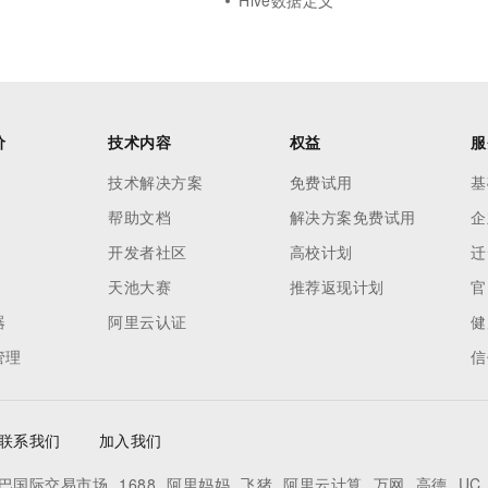
Hive数据定义
价
技术内容
权益
服
技术解决方案
免费试用
基
帮助文档
解决方案免费试用
企
开发者社区
高校计划
迁
天池大赛
推荐返现计划
官
器
阿里云认证
健
管理
信
联系我们
加入我们
巴国际交易市场
1688
阿里妈妈
飞猪
阿里云计算
万网
高德
UC