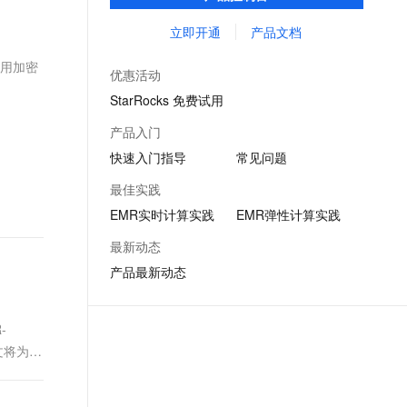
Flink、Presto、ClickHouse、StarRocks、
文戏情感细腻自然，动作戏激烈拳拳到肉，实现更强表演能力
支持中英文自由切换，具备更强的噪声鲁棒性
ernetes 版 ACK
云聚AI 严选权益
AI 原生数据库服务发布
SSL 证书
Delta、Hudi等开源大数据计算和存储引擎服
立即开通
产品文档
，一键激活高效办公新体验
理容器应用的 K8s 服务
精选AI产品，从模型到应用全链提效
Agent 数据网关
务。
堡垒机
使用加密
AI 用量加速计划
云原生数据库 PolarDB
优惠活动
应用
防火墙
、识别商机，让客服更高效、服务更出色。
新老同享，达量后返
Agentic Database 发布
StarRocks 免费试用
千问办公
主机安全
NEW
产品入门
的智能体编程平台
一站式AI生产力平台
快速入门指导
常见问题
AI 应用及服务市场
伶鹊
最佳实践
企业级人与Agent协作平台，接入和调度多个数字员工
智能客服平台，对话机器人、对话分析、智能外呼
AI 应用
EMR实时计算实践
EMR弹性计算实践
大模型服务平台百炼 - 全妙
大模型
最新动态
应用创作平台
多模态内容创作工具，已接入 DeepSeek
产品最新动态
自然语言处理
数据标注
-
机器学习
文将为您
息提取
与 AI 智能体进行实时音视频通话
从文本、图片、视频中提取结构化的属性信息
构建支持视频理解的 AI 音视频实时通话应用