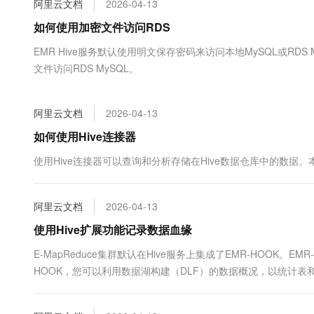
阿里云文档
2026-04-13
大数据开发治理平台 Data
AI 产品 免费试用
网络
安全
云开发大赛
Tableau 订阅
如何使用加密文件访问RDS
1亿+ 大模型 tokens 和 
可观测
入门学习赛
中间件
AI空中课堂在线直播课
EMR Hive服务默认使用明文保存密码来访问本地MySQL或R
云防火墙
140+云产品 免费试用
大模型服务
文件访问RDS MySQL。
上云与迁云
云原生的云上边界网络安全
产品新客免费试用，最长1
数据库
生态解决方案
千问AI平台-Token Plan
企业出海
大模型ACA认证体验
大数据计算
阿里云文档
2026-04-13
助力企业全员 AI 认知与能
行业生态解决方案
政企业务
媒体服务
千问AI平台-模型体验
如何使用Hive连接器
开发者生态解决方案
在线体验全尺寸、多种模态
企业服务与云通信
使用Hive连接器可以查询和分析存储在Hive数据仓库中的数据。
AI 开发和 AI 应用解决
Happy 系列大模型
域名与网站
阿里云文档
2026-04-13
终端用户计算
使用Hive扩展功能记录数据血缘
Serverless
大模型解决方案
E-MapReduce集群默认在Hive服务上集成了EMR-HOOK。
HOOK，您可以利用数据湖构建（DLF）的数据概况，以统计表和
开发工具
快速部署 Dify，高效搭建 
介绍如何配置Hive服务的EMR-HOOK。
迁移与运维管理