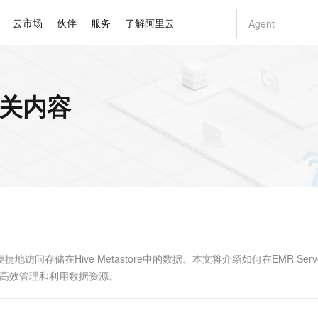
云市场
伙伴
服务
了解阿里云
AI 特惠
数据与 API
成为产品伙伴
企业增值服务
最佳实践
价格计算器
AI 场景体
基础软件
产品伙伴合
阿里云认证
市场活动
配置报价
大模型
的相关内容
自助选配和估算价格
新方式
睿译宝，AI翻译排版一步到位
智启 AI 普惠权益
产品生态集成认证中心
企业支持计划
云上春晚
域名与网站
千问官方 MaaS 平台，为开发者和 Agent 而生，新用户赠送 1 亿 + tokens 额度
Qwen Aud
AI Coding
阿里云Maa
2026 阿里云
云服务器 E
为企业打
数据集
Windows
大模型认证
模型
NEW
NEW
交付可用成果
值低价云产品抢先购
上传文档即自动完成翻译和格式还原
至高享 1亿+免费 tokens，加速 Al 应用落地
提供智能易用的域名与建站服务
智能编程，一键
安全可靠、
产品生态伙伴
专家技术服务
云上奥运之旅
弹性计算合作
阿里云中企出
手机三要素
宝塔 Linux
全部认证
价格优势
有专属领域专家
GLM-5.2：长任务时代开源旗舰模型
阿里云 OPC 创新助力计划
千问大模型
即刻拥有 DeepS
AI 电商营销
对象存储 O
大模型
产品生态伙伴工作台
企业增值服务台
云栖战略参考
云存储合作计
云栖大会
身份实名认证
CentOS
训练营
推动算力普惠，释放技术红利
最高返9万
多领域专家智能体,一键组建 AI 虚拟交付团队
快速构建应用程序和网站，即刻迈出上云第一步
至高百万元 Token 补贴，加速一人公司成长
多元化、高性能、安全可靠的大模型服务
真正可用的 1M 上下文,一次完成代码全链路开发
轻松解锁专属 Dee
从图文生成到
云上的中国
数据库合作计
活动全景
短信
Docker
图片和
站式影视创作平台
Hermes Agent，打造自进化智能体
Token Plan 模型订阅计划
数字证书管理服务（原SSL证书）
5 分钟轻松部署
AI 广告创作
无影云电脑
企业成长
NEW
信息公告
看见新力量
云网络合作计
OCR 文字识别
JAVA
证享300元代金券
可视化编排打通从文字构思到成片全链路闭环
全托管，含MySQL、PostgreSQL、SQL Server、MariaDB多引擎
自主进化，持久记忆，越用越聪明
Qwen3.8-Max 首发尝鲜，限时加量 10 倍，夜间低至2折
实现全站HTTPS，呈现可信的WEB访问
图文、视频一
随时随地安
Kimi-K3
HappyHors
NEW
魔搭 Mode
loud
服务实践
官网公告
Kimi 最新旗舰模型，长程编程与推理利器
让文字生成流
金融模力时刻
Salesforce O
版
发票查验
全能环境
Claude Code + GStack 打造工程团队
千问办公，限时限量积分加倍
Qoder
低代码高效构
AI 建站
短信服务
型
NEW
作计划
计划
创新中心
魔搭 ModelSc
健康状态
理服务
让AI从“聊天伙伴”进化为能干活的“数字员工”
安装技能 GStack，拥有专属 AI 工程团队
你的AI工作搭子，覆盖日常办公高频场景
面向真实软件的智能体编程平台
0 代码专业建
，从而便捷地访问存储在Hive Metastore中的数据。本文将介绍如何在EMR Server
客户案例
天气预报查询
操作系统
Deepseek-v4-pro
HappyHors
态合作计划
环境中高效管理和利用数据资源。
态智能体模型
旗舰 MoE 大模型，百万上下文与顶尖推理能力
图生视频，流
同享
万小智 AI 建站低至 15元/月
Qoder CN
AI 短剧/漫剧
云原生数据库 
快递物流查询
WordPress
成为服务伙
高校合作
点，立即开启云上创新
覆盖公网/内网、递归/权威、移动APP等全场景解析服务
送.CN域名，送备案服务码
基于千问大模型等，支持代码智能生成、研发智能问答
AI助力短剧
GLM-5.2
Wan2.7-T
Ubuntu