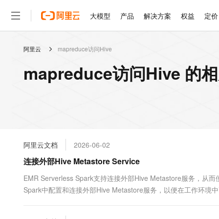
大模型
产品
解决方案
权益
定价
阿里云
mapreduce访问Hive
大模型
产品
解决方案
权益
定价
云市场
伙伴
服务
了解阿里云
精选产品
精选解决方案
普惠上云
产品定价
精选商城
成为销售伙伴
售前咨询
为什么选择阿里云
千问AI平台
mapreduce访问Hive 
了解云产品的定价详情
大模型服务平台百炼
千问办公，解锁你的工作
普惠上云 官方力荐
分销伙伴
在线服务
网站建设
什么是云计算
大
大模型服务与应用平台
企业级Agent产品，直接
云服务器38元/年起，超
咨询伙伴
多端小程序
技术领先
云上成本管理
售后服务
轻量应用服务器
Agency Agents：拥
官方推荐返现计划
大模型
精选产品
精选解决方案
Salesforce 国际版订阅
稳定可靠
管理和优化成本
推荐新用户得奖励，单订单
销售伙伴合作计划
自助服务
友盟天域
安全合规
人工智能与机器学习
AI
文本生成
云数据库 RDS
HappyHorse 打造一
云工开物
无影生态合作计划
在线服务
阿里云文档
2026-06-02
观测云
分析师报告
高校专属算力普惠，学生认
计算
互联网应用开发
Qwen3.8-Max
HOT
Salesforce On Alibaba C
工单服务
连接外部Hive Metastore Service
智能体时代全能旗舰模型
Tuya 物联网平台阿里云
研究报告与白皮书
人工智能平台 PAI
快速拥有专属 OpenClaw
大模
Consulting Partner 合
大数据
容器
免费试用
短信专区
一站式AI开发、训练和推
EMR Serverless Spark支持连接外部Hive Metastore服务
蓝凌 OA
Qwen3.7-Plus
AI 大模型销售与服务生
现代化应用
Spark中配置和连接外部Hive Metastore服务，以便在工作
存储
天池大赛
能看、能想、能动手的多模
云解析DNS
解决方案免费试用 新老
电子合同
最高领取价值200元试用
安全
网络与CDN
AI 算法大赛
Qwen3-VL-Plus
畅捷通