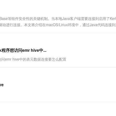
一个 AI 助手
超强辅助，Bol
即刻拥有 DeepSeek-R1 满血版
在企业官网、通讯软件中为客户提供 AI 客服
多种方案随心选，轻松解锁专属 DeepSeek
、HBase等组件安全性的关键机制。当本地Java客户端需要连接到启用了Kerb
BC驱动进行连接。本文将介绍在macOS/Linux环境中，通过Java代码连接
序想访问emr hive中...
想访问emr hive中的表元数据连接要怎么配置
ve