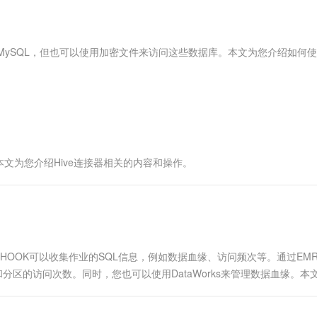
服务生态伙伴
视觉 Coding、空间感知、多模态思考等全面升级
1M上下文，专为长程任务能力而生
云工开物
企业应用
Works
Night Plan 支持 Qwen 3.8-Max
云原生大数据计算服务 MaxCompute
AI 办公
容器服务 Kub
NEW
Red Hat
30+ 款产品免费体验
Data Agent 驱动的一站式 Data+AI 开发治理平台
夜间 5 折，Qwen/Meoo/TokenPlan 客户专享
面向分析的企业级SaaS模式云数据仓库
AI智能应用
提供一站式管
科研合作
ERP
堂（旗舰版）
SUSE
DS MySQL，但也可以使用加密文件来访问这些数据库。本文为您介绍如何
智能客服
AI 应用构建
大模型原生
CRM
防护产品
2个月
自动承接线索
建站小程序
Qoder
大模型服务平台百炼-应用模版
OA 办公系统
HOT
NEW
面向真实软件
个人版上线、团队版降价；千问3.8-Max首发发尝鲜
丰富多元化的应用模版和解决方案
力提升
财税管理
模板建站
万有无界
大模型服务平台百炼-智能体
400电话
定制建站
的模型效果
灵活可视化地构建企业级 Agent
本文为您介绍Hive连接器相关的内容和操作。
方案
广告营销
模板小程序
秒悟
人工智能平台 PAI
定制小程序
云端极速 AI 
新一代 AI 视频生成模型，深度适配广告营销等场景
AI Native 的算法工程平台，一站式完成建模、训练、推理服务部署
APP 开发
建站系统
EMR-HOOK可以收集作业的SQL信息，例如数据血缘、访问频次等。通过EMR
分区的访问次数。同时，您也可以使用DataWorks来管理数据血缘。本
AI 应用
10分钟微调：让0.6B模型媲美235B模
多模态数据信
型
依托云原生高可用架构,实现Dify私有化部署
用1%尺寸在特定领域达到大模型90%以上效果