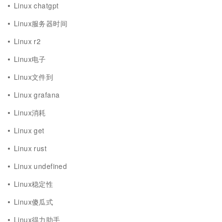
Linux chatgpt
Linux服务器时间
Linux r2
Linux电子
Linux文件到
Linux grafana
Linux消耗
Linux get
Linux rust
Linux undefined
Linux稳定性
Linux傻瓜式
Linux得力助手