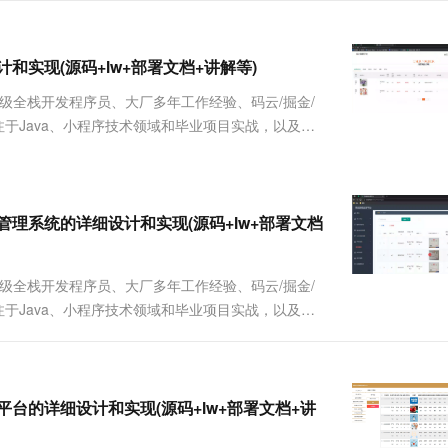
服务生态伙伴
视觉 Coding、空间感知、多模态思考等全面升级
1M上下文，专为长程任务能力而生
云工开物
企业应用
Works
Night Plan 支持 Qwen 3.8-Max
云原生大数据计算服务 MaxCompute
AI 办公
容器服务 Kub
NEW
Red Hat
30+ 款产品免费体验
Data Agent 驱动的一站式 Data+AI 开发治理平台
夜间 5 折，Qwen/Meoo/TokenPlan 客户专享
面向分析的企业级SaaS模式云数据仓库
AI智能应用
提供一站式管
科研合作
ERP
细设计和实现(源码+lw+部署文档+讲解等)
堂（旗舰版）
SUSE
智能客服
AI 应用构建
大模型原生
CRM
、高级全栈开发程序员、大厂多年工作经验、码云/掘金/
防护产品
2个月
自动承接线索
建站小程序
质作者、专注于Java、小程序技术领域和毕业项目实战，以及程
Qoder
大模型服务平台百炼-应用模版
OA 办公系统
HOT
NEW
面向真实软件
个人版上线、团队版降价；千问3.8-Max首发发尝鲜
丰富多元化的应用模版和解决方案
力提升
财税管理
模板建站
万有无界
大模型服务平台百炼-智能体
400电话
定制建站
的模型效果
灵活可视化地构建企业级 Agent
台信息管理系统的详细设计和实现(源码+lw+部署文档
方案
广告营销
模板小程序
秒悟
人工智能平台 PAI
定制小程序
云端极速 AI 
新一代 AI 视频生成模型，深度适配广告营销等场景
AI Native 的算法工程平台，一站式完成建模、训练、推理服务部署
、高级全栈开发程序员、大厂多年工作经验、码云/掘金/
质作者、专注于Java、小程序技术领域和毕业项目实战，以及程
APP 开发
建站系统
AI 应用
10分钟微调：让0.6B模型媲美235B模
多模态数据信
管服务平台的详细设计和实现(源码+lw+部署文档+讲
型
依托云原生高可用架构,实现Dify私有化部署
用1%尺寸在特定领域达到大模型90%以上效果