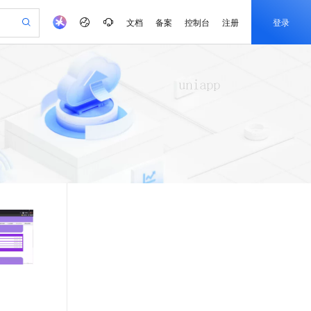
文档
备案
控制台
注册
登录
验
作计划
器
AI 活动
专业服务
服务伙伴合作计划
开发者社区
加入我们
产品动态
服务平台百炼
阿里云 OPC 创新助力计划
一站式生成采购清单，支持单品或批量购买
可编辑精美 PPT 文稿
S产品伙伴计划（繁花）
峰会
CS
造的大模型服务与应用开发平台
Agency Agents：拥有专属领域专家
AI 生产力先锋
Al MaaS 服务伙伴赋能合作
域名
博文
Careers
PolarDB Agentic Database
至高可申请百万元
 轻松生成专业的 PPT
开启高性价比 AI 编程新体验
弹性可伸缩的云计算服务
先锋实践拓展 AI 生产力的边界
发布
多领域专家智能体,一键组建 AI 虚拟交付团队
Token 补贴，五大权
计划
海大会
伙伴信用分合作计划
商标
问答
社会招聘
益加速 OPC 成功
帕鲁游戏服务器
SS
HappyHorse 打造一站式影视创作平台
飞天发布时刻
HOT
秒悟 Meoo CLI 支持一键部
划
备案
电子书
校园招聘
联机服务器，轻松开启游戏
视频创作，一键激活电商全链路生产力
稳定、安全、高性价比、高性能的云存储服务
所见，即是所愿
署项目至阿里云账号
可视化编排打通从文字构思到成片全链路闭环
更多支持
划
公司注册
镜像站
视频生成
语音识别与合成
 智能体与工作流应用
漫剧工坊：一站式动画创作平台
AI 实训营
Flink OSS 支持
合作伙伴培训与认证
划
上云迁移
站生成，高效打造优质广告素材
全接入的云上超级电脑
通过阿里云百炼高效搭建AI应用,助力高效开发
快速生产连贯的高质量长漫剧
从基础到进阶，Agent 创客手把手教你
AssumeRole 角色自定义
e-1.1-T2V
Qwen3-TTS-Flash
lScope
我要反馈
查询合作伙伴
畅细腻的高质量视频
离线语音合成大模型，多语言方言自适应，低延迟高稳定
n Alibaba Cloud ISV 合作
代维服务
建企业门户网站
10 分钟搭建微信、支付宝小程序
百炼 Qwen3.7-Flash 系列模
创新加速
ope
登录合作伙伴管理后台
我要建议
站，无忧落地极速上线
以可视化方式快速构建移动和 PC 门户网站
国内短信简单易用，安全可靠，秒级触达，全球覆盖200+国家和地区。
高效部署网站，快速应用到小程序
型发布
e-1.1-I2V
Cosyvoice-V3-Flash
安全
畅自然，细节丰富
高表现力语音合成大模型，语音克隆听感自然
我要投诉
PolarDB
上云场景组合购
伴
Qoder CN V1.7.0 发布
漫剧创作，剧本、分镜、视频高效生成
100%兼容MySQL、PostgreSQL，兼容Oracle，支持集中和分布式
覆盖90%+业务场景，专享组合折扣价
2V
VPN
Fun-ASR