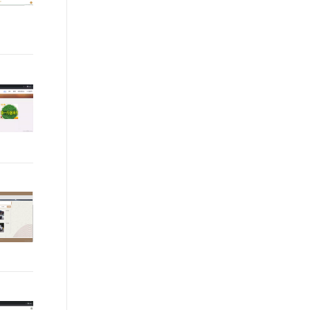
t.diy 一步搞定创意建站
构建大模型应用的安全防护体系
通过自然语言交互简化开发流程,全栈开发支持
通过阿里云安全产品对 AI 应用进行安全防护