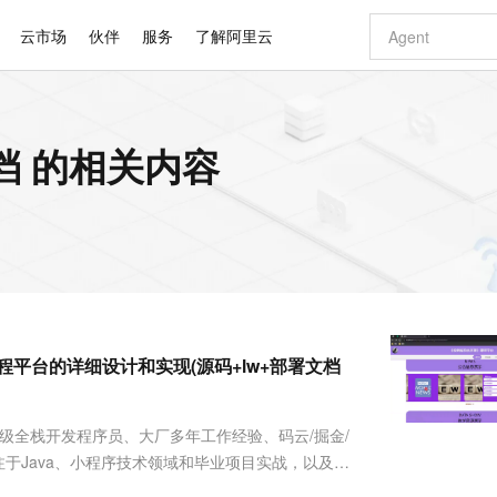
云市场
伙伴
服务
了解阿里云
AI 特惠
数据与 API
成为产品伙伴
企业增值服务
最佳实践
价格计算器
AI 场景体
基础软件
产品伙伴合
阿里云认证
市场活动
配置报价
大模型
文档 的相关内容
自助选配和估算价格
步到位
智启 AI 普惠权益
产品生态集成认证中心
企业支持计划
云上春晚
域名与网站
Qwen Audio：打造专属 AI 语音助手
千问官方 MaaS 平台，为开发者和 Agent 而生，新用户赠送 1 亿 + tokens 额度
一句话生成原生
AI Coding
阿里云Maa
2026 阿里云
云服务器 E
为企业打
数据集
Windows
大模型认证
模型
NEW
NEW
格式还原
值低价云产品抢先购
至高享 1亿+免费 tokens，加速 Al 应用落地
提供智能易用的域名与建站服务
Qwen-Audio-3.0-Realtime 端到端实时语音角色扮演
输入一句话想法,
智能编程，一键
安全可靠、
产品生态伙伴
专家技术服务
云上奥运之旅
弹性计算合作
阿里云中企出
手机三要素
宝塔 Linux
全部认证
价格优势
开源旗舰模型
即刻拥有 DeepSeek-V4-Pro
阿里云 OPC 创新助力计划
千问大模型
一键部署幻兽
AI 电商营销
对象存储 O
大模型
产品生态伙伴工作台
企业增值服务台
云栖战略参考
云存储合作计
云栖大会
身份实名认证
CentOS
训练营
推动算力普惠，释放技术红利
最高返9万
真正可用的 1M 上下文,一次完成代码全链路开发
快速构建应用程序和网站，即刻迈出上云第一步
轻松解锁专属 DeepSeek-V4-Pro
至高百万元 Token 补贴，加速一人公司成长
多元化、高性能、安全可靠的大模型服务
一键购买专属
从图文生成到
云上的中国
数据库合作计
活动全景
短信
Docker
图片和
自进化智能体
5 分钟轻松部署专属 QwenPaw
Token Plan 模型订阅计划
数字证书管理服务（原SSL证书）
高效搭建 AI
AI 广告创作
无影云电脑
企业成长
NEW
HOT
信息公告
看见新力量
云网络合作计
OCR 文字识别
JAVA
越聪明
证享300元代金券
全托管，含MySQL、PostgreSQL、SQL Server、MariaDB多引擎
Qwen3.8-Max 首发尝鲜，限时加量 10 倍，夜间低至2折
实现全站 HTTPS，呈现可信的 Web 访问
从聊天伙伴进化为能主动干活的本地数字员工
图文、视频一
随时随地安
Kimi-K3
HappyHors
NEW
魔搭 Mode
loud
服务实践
官网公告
理》课程平台的详细设计和实现(源码+lw+部署文档
Kimi 最新旗舰模型，长程编程与推理利器
让文字生成流
金融模力时刻
Salesforce O
版
发票查验
全能环境
Claude Code + GStack 打造工程团队
千问办公，限时限量积分加倍
Qoder
低代码高效构
AI 建站
短信服务
型
NEW
作计划
计划
创新中心
魔搭 ModelSc
健康状态
理服务
让AI从“聊天伙伴”进化为能干活的“数字员工”
安装技能 GStack，拥有专属 AI 工程团队
你的AI工作搭子，覆盖日常办公高频场景
面向真实软件的智能体编程平台
0 代码专业建
客户案例
天气预报查询
操作系统
Deepseek-v4-pro
HappyHors
态合作计划
、高级全栈开发程序员、大厂多年工作经验、码云/掘金/
态智能体模型
旗舰 MoE 大模型，百万上下文与顶尖推理能力
图生视频，流
同享
万小智 AI 建站低至 15元/月
Qoder CN
AI 短剧/漫剧
云原生数据库 
快递物流查询
WordPress
成为服务伙
高校合作
质作者、专注于Java、小程序技术领域和毕业项目实战，以及程
点，立即开启云上创新
覆盖公网/内网、递归/权威、移动APP等全场景解析服务
送.CN域名，送备案服务码
基于千问大模型等，支持代码智能生成、研发智能问答
AI助力短剧
GLM-5.2
Wan2.7-T
Ubuntu