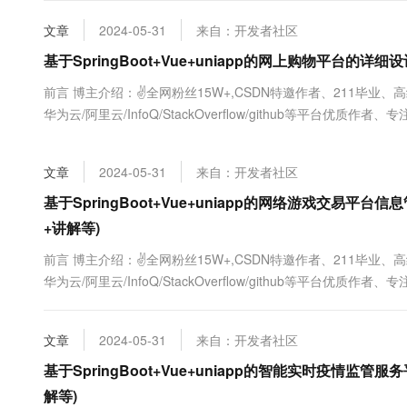
大数据开发治理平台 Data
AI 产品 免费试用
网络
安全
云开发大赛
Tableau 订阅
文章
2024-05-31
来自：开发者社区
1亿+ 大模型 tokens 和 
可观测
入门学习赛
中间件
基于SpringBoot+Vue+uniapp的网上购物平台的详
AI空中课堂在线直播课
云防火墙
140+云产品 免费试用
大模型服务
上云与迁云
前言 博主介绍：✌全网粉丝15W+,CSDN特邀作者、211毕业
云原生的云上边界网络安全
产品新客免费试用，最长1
数据库
生态解决方案
华为云/阿里云/InfoQ/StackOverflow/github等平台优
千问AI平台-Token Plan
企业出海
大模型ACA认证体验
大数据计算
序定制化开发、全栈讲解、就业辅导✌ ...
助力企业全员 AI 认知与能
行业生态解决方案
政企业务
媒体服务
文章
2024-05-31
来自：开发者社区
千问AI平台-模型体验
开发者生态解决方案
在线体验全尺寸、多种模态
基于SpringBoot+Vue+uniapp的网络游戏交易平
企业服务与云通信
AI 开发和 AI 应用解决
+讲解等)
Happy 系列大模型
域名与网站
前言 博主介绍：✌全网粉丝15W+,CSDN特邀作者、211毕业
终端用户计算
华为云/阿里云/InfoQ/StackOverflow/github等平台优
序定制化开发、全栈讲解、就业辅导✌ ...
Serverless
大模型解决方案
文章
2024-05-31
来自：开发者社区
开发工具
快速部署 Dify，高效搭建 
基于SpringBoot+Vue+uniapp的智能实时疫情监
迁移与运维管理
解等)