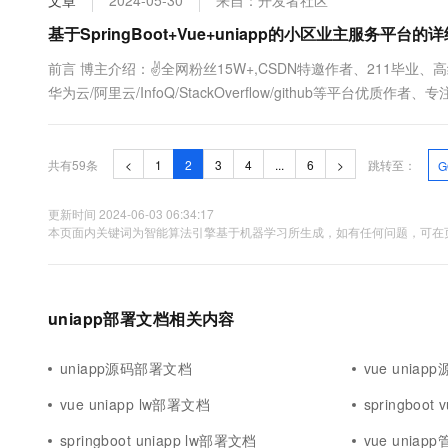
文章
2024-05-30
来自：开发者社区
基于SpringBoot+Vue+uniapp的小区业主服务平台
前言 博主介绍：✌全网粉丝15W+,CSDN特邀作者、211毕业
华为云/阿里云/InfoQ/StackOverflow/github等平台优
序定制化开发、全栈讲解、就业辅导✌ ...
共有59条
<
1
2
3
4
...
6
>
跳转至：
G
更新时间 2024-06-03 06:34:17
本页面内关键词为智能算法引擎基于机器学习所生成，如有任何问题，可在页
uniapp部署文档相关内容
uniapp源码部署文档
vue unia
vue uniapp lw部署文档
springboot
springboot uniapp lw部署文档
vue unia