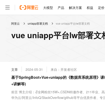
大模型
产品
解决方案
权益
定价
阿里云
uniapp部署文档
vue uniapp平台lw部署文档
大模型
产品
解决方案
权益
定价
云市场
伙伴
服务
了解阿里云
精选产品
精选解决方案
普惠上云
产品定价
精选商城
成为销售伙伴
售前咨询
为什么选择阿里云
千问AI平台
vue uniapp平台lw部署
了解云产品的定价详情
大模型服务平台百炼
睿译宝，AI翻译排版一
普惠上云 官方力荐
分销伙伴
在线服务
网站建设
什么是云计算
大
大模型服务与应用平台
上传文档即自动完成翻译和
云服务器38元/年起，超
咨询伙伴
多端小程序
技术领先
云上成本管理
售后服务
轻量应用服务器
GLM-5.2：长任务时代
官方推荐返现计划
大模型
精选产品
精选解决方案
Salesforce 国际版订阅
稳定可靠
管理和优化成本
推荐新用户得奖励，单订单
销售伙伴合作计划
自助服务
友盟天域
安全合规
人工智能与机器学习
AI
文本生成
云数据库 RDS
Hermes Agent，打造
云工开物
无影生态合作计划
在线服务
文章
2024-05-31
来自：开发者社区
观测云
分析师报告
自主进化，持久记忆，越用
高校专属算力普惠，学生认
计算
互联网应用开发
Qwen3.8-Max
HOT
Salesforce On Alibaba C
工单服务
基于SpringBoot+Vue+uniapp的《数据库系统原
智能体时代全能旗舰模型
Tuya 物联网平台阿里云
研究报告与白皮书
人工智能平台 PAI
快速拥有专属 OpenClaw
大模
Consulting Partner 合
大数据
容器
+讲解等)
免费试用
短信专区
一站式AI开发、训练和推
蓝凌 OA
Qwen3.7-Plus
AI 大模型销售与服务生
现代化应用
存储
天池大赛
前言 博主介绍：✌全网粉丝15W+,CSDN特邀作者、211毕业
能看、能想、能动手的多模
云解析DNS
解决方案免费试用 新老
电子合同
华为云/阿里云/InfoQ/StackOverflow/github等平台优
最高领取价值200元试用
安全
网络与CDN
AI 算法大赛
Qwen3-VL-Plus
序定制化开发、全栈讲解、就业辅导✌ ...
畅捷通