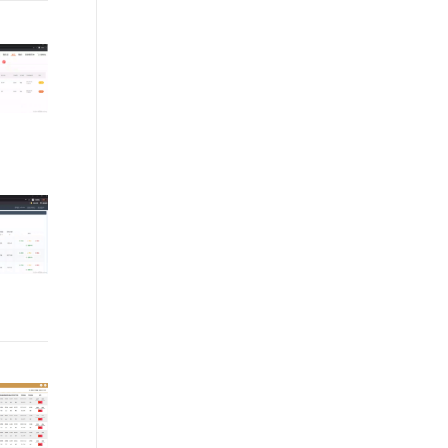
文戏情感细腻自然，动作戏激烈拳拳到肉，实现更强表演能力
支持中英文自由切换，具备更强的噪声鲁棒性
ernetes 版 ACK
云聚AI 严选权益
云安全中心 AI BAS 智能自动
SSL 证书
，一键激活高效办公新体验
理容器应用的 K8s 服务
精选AI产品，从模型到应用全链提效
化模拟渗透攻击产品发布
堡垒机
AI 用量加速计划
DataWorks ChatBI 会话支持
应用
防火墙
、识别商机，让客服更高效、服务更出色。
新老同享，达量后返
上传临时文件分析
千问办公
主机安全
NEW
的智能体编程平台
一站式AI生产力平台
AI 应用及服务市场
伶鹊
企业级人与Agent协作平台，接入和调度多个数字员工
智能客服平台，对话机器人、对话分析、智能外呼
AI 应用
大模型服务平台百炼 - 全妙
大模型
应用创作平台
多模态内容创作工具，已接入 DeepSeek
自然语言处理
数据标注
机器学习
息提取
与 AI 智能体进行实时音视频通话
从文本、图片、视频中提取结构化的属性信息
构建支持视频理解的 AI 音视频实时通话应用