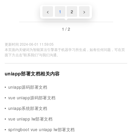
<
1
2
>
1 / 2
更新时间 2024-06-01 11:59:05
本页面内关键词为智能算法引擎基于机器学习所生成，如有任何问题，可在页
面下方点击"联系我们"与我们沟通。
uniapp部署文档相关内容
uniapp源码部署文档
vue uniapp源码部署文档
uniapp系统部署文档
vue uniapp lw部署文档
springboot vue uniapp lw部署文档