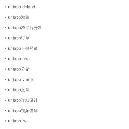
uniapp dcloud
uniapp鸿蒙
uniapp跨平台开发
uniapp订单
uniapp一键登录
uniapp php
uniapp分销
uniapp vue.js
uniapp文章
uniapp详细设计
uniapp视频讲解
uniapp lw