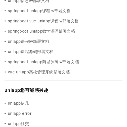
uniapp信息lw部署文档
springboot uniapp课程lw部署文档
springboot vue uniapp课程lw部署文档
springboot uniapp教学源码部署文档
uniapp课程lw部署文档
uniapp课程源码部署文档
springboot uniapp商城源码lw部署文档
vue uniapp高校管理系统部署文档
uniapp您可能感兴趣
uniapp伊凡
uniapp error
uniapp社交