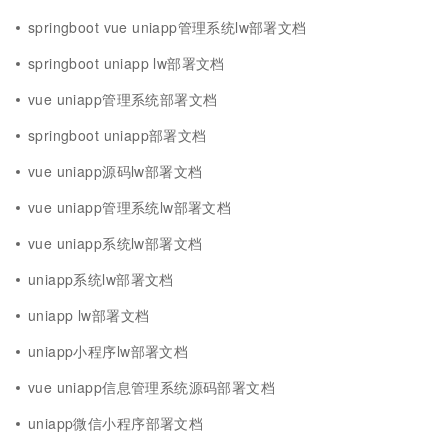
springboot vue uniapp管理系统lw部署文档
springboot uniapp lw部署文档
vue uniapp管理系统部署文档
springboot uniapp部署文档
vue uniapp源码lw部署文档
vue uniapp管理系统lw部署文档
vue uniapp系统lw部署文档
uniapp系统lw部署文档
uniapp lw部署文档
uniapp小程序lw部署文档
vue uniapp信息管理系统源码部署文档
uniapp微信小程序部署文档