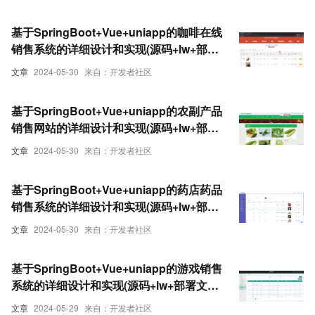
基于SpringBoot+Vue+uniapp的咖啡在线
销售系统的详细设计和实现(源码+lw+部署
文档+讲解等)
文章
2024-05-30
来自：开发者社区
基于SpringBoot+Vue+uniapp的农副产品
销售网站的详细设计和实现(源码+lw+部署
文档+讲解等)
文章
2024-05-30
来自：开发者社区
基于SpringBoot+Vue+uniapp的药店药品
销售系统的详细设计和实现(源码+lw+部署
文档+讲解等)
文章
2024-05-30
来自：开发者社区
基于SpringBoot+Vue+uniapp的游戏销售
系统的详细设计和实现(源码+lw+部署文档
+讲解等)
文章
2024-05-29
来自：开发者社区