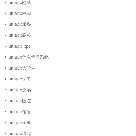
uniapp网站
uniapp校园
uniapp服务
uniapp高校
uniapp ppt
uniapp信息管理系统
uniapp大学生
uniapp学习
uniapp交易
uniapp医院
uniapp销售
uniapp企业
uniapp课程