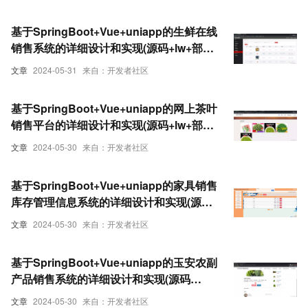
基于SpringBoot+Vue+uniapp的生鲜在线
销售系统的详细设计和实现(源码+lw+部署
文档+讲解等)
文章
2024-05-31
来自：开发者社区
基于SpringBoot+Vue+uniapp的网上茶叶
销售平台的详细设计和实现(源码+lw+部署
文档+讲解等)
文章
2024-05-30
来自：开发者社区
基于SpringBoot+Vue+uniapp的家具销售
库存管理信息系统的详细设计和实现(源码
+lw+部署文档+讲解等)
文章
2024-05-30
来自：开发者社区
基于SpringBoot+Vue+uniapp的玉安农副
产品销售系统的详细设计和实现(源码
+lw+部署文档+讲解等)
文章
2024-05-30
来自：开发者社区