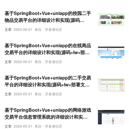
基于SpringBoot+Vue+uniapp的校园二手
物品交易平台的详细设计和实现(源码
+lw+部署文档+讲解等)
文章
2024-06-01
来自：开发者社区
基于SpringBoot+Vue+uniapp的在线商品
交易平台的详细设计和实现(源码+lw+部署
文档+讲解等)
文章
2024-06-01
来自：开发者社区
基于SpringBoot+Vue+uniapp的二手交易
平台的详细设计和实现(源码+lw+部署文档
+讲解等)
文章
2024-05-31
来自：开发者社区
基于SpringBoot+Vue+uniapp的网络游戏
交易平台信息管理系统的详细设计和实现
(源码+lw+部署文档+讲解等)
文章
2024-05-31
来自：开发者社区