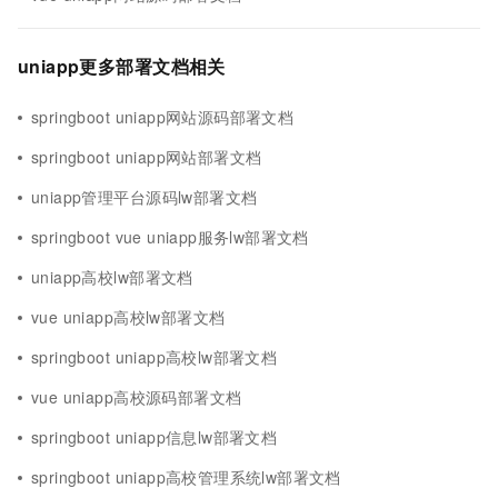
uniapp更多部署文档相关
springboot uniapp网站源码部署文档
springboot uniapp网站部署文档
uniapp管理平台源码lw部署文档
springboot vue uniapp服务lw部署文档
uniapp高校lw部署文档
vue uniapp高校lw部署文档
springboot uniapp高校lw部署文档
vue uniapp高校源码部署文档
springboot uniapp信息lw部署文档
springboot uniapp高校管理系统lw部署文档