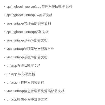
springboot vue uniapp管理系统lw部署文档
springboot uniapp lw部署文档
vue uniapp管理系统部署文档
springboot uniapp部署文档
vue uniapp源码lw部署文档
vue uniapp管理系统lw部署文档
vue uniapp系统lw部署文档
uniapp系统lw部署文档
uniapp lw部署文档
uniapp小程序lw部署文档
vue uniapp信息管理系统源码部署文档
uniapp微信小程序部署文档