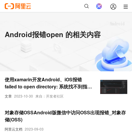
Android报错open 的相关内容
使用xamarin开发Android、iOS报错
failed to open directory: 系统找不到指定
的文件
文章
2023-10-30
来自：开发者社区
对象存储OSSAndroid版微信中访问OSS出现报错_对象存
储(OSS)
阿里云文档
2023-09-03