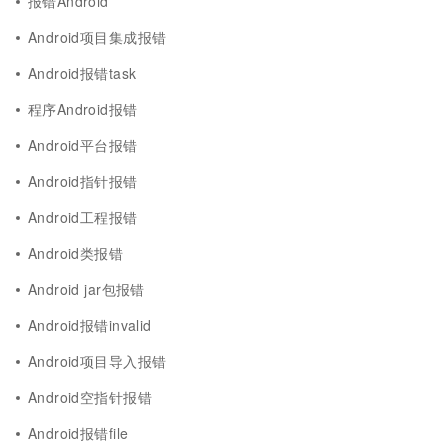
报错Android
Android项目集成报错
Android报错task
程序Android报错
Android平台报错
Android指针报错
Android工程报错
Android类报错
Android jar包报错
Android报错invalid
Android项目导入报错
Android空指针报错
Android报错file