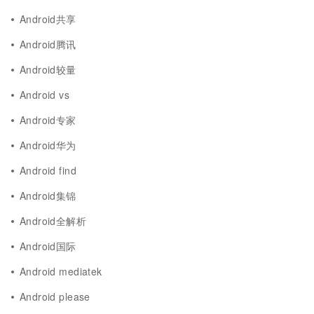
Android共享
Android腾讯
Android较量
Android vs
Android专家
Android华为
Android find
Android集锦
Android全解析
Android国际
Android mediatek
Android please