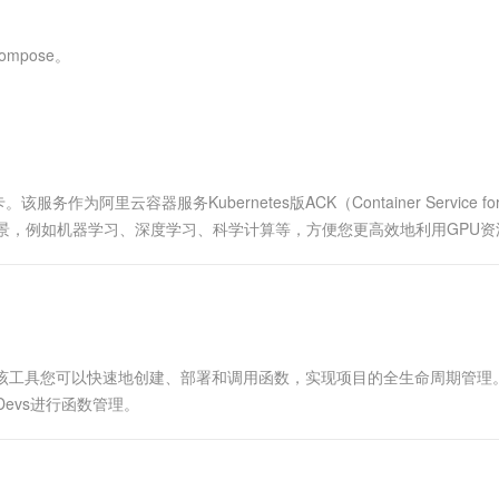
服务生态伙伴
视觉 Coding、空间感知、多模态思考等全面升级
1M上下文，专为长程任务能力而生
云工开物
企业应用
Works
Night Plan 支持 Qwen 3.8-Max
云原生大数据计算服务 MaxCompute
AI 办公
容器服务 Kub
NEW
Red Hat
30+ 款产品免费体验
Data Agent 驱动的一站式 Data+AI 开发治理平台
夜间 5 折，Qwen/Meoo/TokenPlan 客户专享
面向分析的企业级SaaS模式云数据仓库
AI智能应用
提供一站式管
科研合作
mpose。
ERP
堂（旗舰版）
SUSE
智能客服
AI 应用构建
大模型原生
CRM
防护产品
2个月
自动承接线索
建站小程序
Qoder
大模型服务平台百炼-应用模版
OA 办公系统
HOT
NEW
面向真实软件
个人版上线、团队版降价；千问3.8-Max首发发尝鲜
丰富多元化的应用模版和解决方案
力提升
财税管理
模板建站
阿里云容器服务Kubernetes版ACK（Container Service fo
万有无界
大模型服务平台百炼-智能体
400电话
定制建站
的场景，例如机器学习、深度学习、科学计算等，方便您更高效地利用GPU
的模型效果
灵活可视化地构建企业级 Agent
方案
广告营销
模板小程序
秒悟
人工智能平台 PAI
定制小程序
云端极速 AI 
新一代 AI 视频生成模型，深度适配广告营销等场景
AI Native 的算法工程平台，一站式完成建模、训练、推理服务部署
APP 开发
发者工具，通过该工具您可以快速地创建、部署和调用函数，实现项目的全生命周期管
建站系统
 Devs进行函数管理。
AI 应用
10分钟微调：让0.6B模型媲美235B模
多模态数据信
型
依托云原生高可用架构,实现Dify私有化部署
用1%尺寸在特定领域达到大模型90%以上效果