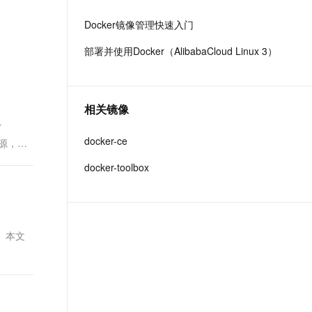
文戏情感细腻自然，动作戏激烈拳拳到肉，实现更强表演能力
支持中英文自由切换，具备更强的噪声鲁棒性
ernetes 版 ACK
云聚AI 严选权益
AI 原生数据库服务发布
SSL 证书
Docker镜像管理快速入门
，一键激活高效办公新体验
理容器应用的 K8s 服务
精选AI产品，从模型到应用全链提效
Agent 数据网关
堡垒机
部署并使用Docker（AlibabaCloud Linux 3）
AI 用量加速计划
云原生数据库 PolarDB
应用
防火墙
、识别商机，让客服更高效、服务更出色。
新老同享，达量后返
Agentic Database 发布
千问办公
主机安全
NEW
的智能体编程平台
一站式AI生产力平台
相关镜像
r
AI 应用及服务市场
伶鹊
docker-ce
资源，以
企业级人与Agent协作平台，接入和调度多个数字员工
智能客服平台，对话机器人、对话分析、智能外呼
AI 应用
docker-toolbox
大模型服务平台百炼 - 全妙
大模型
应用创作平台
多模态内容创作工具，已接入 DeepSeek
自然语言处理
数据标注
理。本文
机器学习
息提取
与 AI 智能体进行实时音视频通话
从文本、图片、视频中提取结构化的属性信息
构建支持视频理解的 AI 音视频实时通话应用