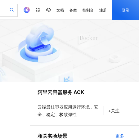
文档
备案
控制台
注册
登录
验
作计划
器
AI 活动
专业服务
服务伙伴合作计划
开发者社区
加入我们
产品动态
服务平台百炼
阿里云 OPC 创新助力计划
一站式生成采购清单，支持单品或批量购买
io：打造专属 AI 语音助手
S产品伙伴计划（繁花）
峰会
CS
造的大模型服务与应用开发平台
一句话生成原生可编辑精美 PPT 文稿
AI 生产力先锋
Al MaaS 服务伙伴赋能合作
域名
博文
Careers
至高可申请百万元
Qwen3.8-Max 模型上线
开启高性价比 AI 编程新体验
弹性可伸缩的云计算服务
Qwen-Audio-3.0-Realtime 端到端实时语音角色扮演
输入一句话想法, 轻松生成专业的 PPT
先锋实践拓展 AI 生产力的边界
Token 补贴，五大权
计划
海大会
伙伴信用分合作计划
商标
问答
社会招聘
益加速 OPC 成功
eek-V4-Pro
SS
一键部署幻兽帕鲁游戏服务器
飞天发布时刻
HOT
Open Search 向量检索版支
划
备案
电子书
校园招聘
pSeek-V4-Pro
视频创作，一键激活电商全链路生产力
稳定、安全、高性价比、高性能的云存储服务
一键购买专属联机服务器，轻松开启游戏
所见，即是所愿
持视频检索 Pipeline 功能
更多支持
划
公司注册
镜像站
视频生成
语音识别与合成
专属 QwenPaw
漫剧工坊：一站式动画创作平台
AI 实训营
HOT
应用身份服务 (IDaaS)
合作伙伴培训与认证
阿里云容器服务 ACK
划
上云迁移
站生成，高效打造优质广告素材
全接入的云上超级电脑
从聊天伙伴进化为能主动干活的本地数字员工
快速生产连贯的高质量长漫剧
从基础到进阶，Agent 创客手把手教你
OpenClaw 管理能力上线
e-1.1-T2V
Qwen3-TTS-Flash
lScope
我要反馈
查询合作伙伴
畅细腻的高质量视频
离线语音合成大模型，多语言方言自适应，低延迟高稳定
n Alibaba Cloud ISV 合作
代维服务
建企业门户网站
10 分钟搭建微信、支付宝小程序
MaxCompute MaxFrame 提
云端最佳容器应用运行环境，安
+关注
创新加速
ope
登录合作伙伴管理后台
我要建议
站，无忧落地极速上线
以可视化方式快速构建移动和 PC 门户网站
国内短信简单易用，安全可靠，秒级触达，全球覆盖200+国家和地区。
高效部署网站，快速应用到小程序
供自动弹性内存功能
全、稳定、极致弹性
e-1.1-I2V
Cosyvoice-V3-Flash
安全
畅自然，细节丰富
高表现力语音合成大模型，语音克隆听感自然
我要投诉
PolarDB
上云场景组合购
Milvus 弹性伸缩功能新增节
伴
漫剧创作，剧本、分镜、视频高效生成
100%兼容MySQL、PostgreSQL，兼容Oracle，支持集中和分布式
覆盖90%+业务场景，专享组合折扣价
点支持范围
2V
VPN
Fun-ASR
相关实验场景
更多