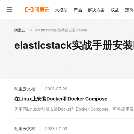
大模型
产品
解决方案
权益
定价
阿里云
elasticstack实战手册安装Docker
大模型
产品
解决方案
权益
定价
云市场
伙伴
服务
了解阿里云
精选产品
精选解决方案
普惠上云
产品定价
精选商城
成为销售伙伴
售前咨询
为什么选择阿里云
千问AI平台
elasticstack实战手册安
了解云产品的定价详情
大模型服务平台百炼
千问办公，解锁你的工作
普惠上云 官方力荐
分销伙伴
在线服务
网站建设
什么是云计算
大
大模型服务与应用平台
企业级Agent产品，直接
云服务器38元/年起，超
咨询伙伴
多端小程序
技术领先
云上成本管理
售后服务
轻量应用服务器
Agency Agents：拥
官方推荐返现计划
大模型
精选产品
精选解决方案
Salesforce 国际版订阅
稳定可靠
管理和优化成本
推荐新用户得奖励，单订单
销售伙伴合作计划
自助服务
友盟天域
安全合规
人工智能与机器学习
AI
文本生成
云数据库 RDS
HappyHorse 打造一
云工开物
无影生态合作计划
在线服务
阿里云文档
2026-07-20
观测云
分析师报告
高校专属算力普惠，学生认
计算
互联网应用开发
Qwen3.8-Max
HOT
Salesforce On Alibaba C
工单服务
在Linux上安装Docker和Docker Compose
智能体时代全能旗舰模型
Tuya 物联网平台阿里云
研究报告与白皮书
人工智能平台 PAI
快速拥有专属 OpenClaw
大模
Consulting Partner 合
大数据
容器
免费试用
短信专区
一站式AI开发、训练和推
为不同Linux发行版安装Docker与Docker Compose
蓝凌 OA
Qwen3.7-Plus
AI 大模型销售与服务生
现代化应用
存储
天池大赛
能看、能想、能动手的多模
云解析DNS
解决方案免费试用 新老
电子合同
最高领取价值200元试用
安全
阿里云文档
网络与CDN
2026-07-03
AI 算法大赛
Qwen3-VL-Plus
畅捷通