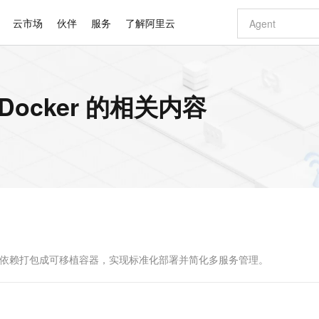
云市场
伙伴
服务
了解阿里云
AI 特惠
数据与 API
成为产品伙伴
企业增值服务
最佳实践
价格计算器
AI 场景体
基础软件
产品伙伴合
阿里云认证
市场活动
配置报价
大模型
装Docker 的相关内容
自助选配和估算价格
新方式
睿译宝，AI翻译排版一步到位
智启 AI 普惠权益
产品生态集成认证中心
企业支持计划
云上春晚
域名与网站
千问官方 MaaS 平台，为开发者和 Agent 而生，新用户赠送 1 亿 + tokens 额度
Qwen Aud
AI Coding
阿里云Maa
2026 阿里云
云服务器 E
为企业打
数据集
Windows
大模型认证
模型
NEW
NEW
交付可用成果
值低价云产品抢先购
上传文档即自动完成翻译和格式还原
至高享 1亿+免费 tokens，加速 Al 应用落地
提供智能易用的域名与建站服务
智能编程，一键
安全可靠、
产品生态伙伴
专家技术服务
云上奥运之旅
弹性计算合作
阿里云中企出
手机三要素
宝塔 Linux
全部认证
价格优势
有专属领域专家
GLM-5.2：长任务时代开源旗舰模型
阿里云 OPC 创新助力计划
千问大模型
即刻拥有 DeepS
AI 电商营销
对象存储 O
大模型
产品生态伙伴工作台
企业增值服务台
云栖战略参考
云存储合作计
云栖大会
身份实名认证
CentOS
训练营
推动算力普惠，释放技术红利
最高返9万
多领域专家智能体,一键组建 AI 虚拟交付团队
快速构建应用程序和网站，即刻迈出上云第一步
至高百万元 Token 补贴，加速一人公司成长
多元化、高性能、安全可靠的大模型服务
真正可用的 1M 上下文,一次完成代码全链路开发
轻松解锁专属 Dee
从图文生成到
云上的中国
数据库合作计
活动全景
短信
Docker
图片和
站式影视创作平台
Hermes Agent，打造自进化智能体
Token Plan 模型订阅计划
数字证书管理服务（原SSL证书）
5 分钟轻松部署
AI 广告创作
无影云电脑
企业成长
NEW
信息公告
看见新力量
云网络合作计
OCR 文字识别
JAVA
证享300元代金券
可视化编排打通从文字构思到成片全链路闭环
全托管，含MySQL、PostgreSQL、SQL Server、MariaDB多引擎
自主进化，持久记忆，越用越聪明
Qwen3.8-Max 首发尝鲜，限时加量 10 倍，夜间低至2折
实现全站HTTPS，呈现可信的WEB访问
图文、视频一
随时随地安
Kimi-K3
HappyHors
NEW
魔搭 Mode
loud
服务实践
官网公告
Kimi 最新旗舰模型，长程编程与推理利器
让文字生成流
金融模力时刻
Salesforce O
版
发票查验
全能环境
Claude Code + GStack 打造工程团队
千问办公，限时限量积分加倍
Qoder
低代码高效构
AI 建站
短信服务
型
NEW
作计划
计划
创新中心
魔搭 ModelSc
健康状态
理服务
让AI从“聊天伙伴”进化为能干活的“数字员工”
安装技能 GStack，拥有专属 AI 工程团队
你的AI工作搭子，覆盖日常办公高频场景
面向真实软件的智能体编程平台
0 代码专业建
。可将应用及依赖打包成可移植容器，实现标准化部署并简化多服务管理。
客户案例
天气预报查询
操作系统
Deepseek-v4-pro
HappyHors
态合作计划
态智能体模型
旗舰 MoE 大模型，百万上下文与顶尖推理能力
图生视频，流
同享
万小智 AI 建站低至 15元/月
Qoder CN
AI 短剧/漫剧
云原生数据库 
快递物流查询
WordPress
成为服务伙
高校合作
点，立即开启云上创新
覆盖公网/内网、递归/权威、移动APP等全场景解析服务
送.CN域名，送备案服务码
基于千问大模型等，支持代码智能生成、研发智能问答
AI助力短剧
GLM-5.2
Wan2.7-T
Ubuntu