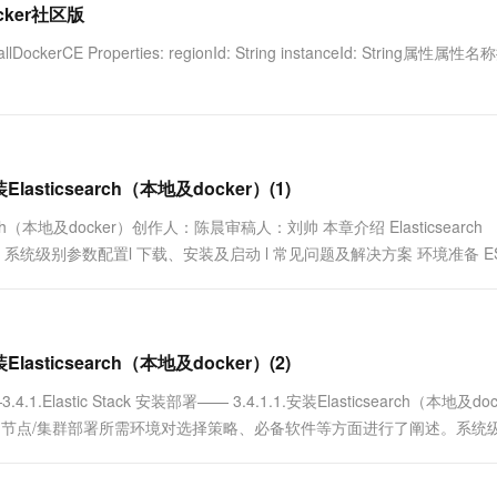
ocker社区版
一个 AI 助手
超强辅助，Bol
即刻拥有 DeepSeek-R1 满血版
在企业官网、通讯软件中为客户提供 AI 客服
kerCE Properties: regionId: String instanceId: String属性属
多种方案随心选，轻松解锁专属 DeepSeek
Elasticsearch（本地及docker）(1)
ticsearch（本地及docker）创作人：陈晨审稿人：刘帅 本章介绍 Elasticsearch
系统级别参数配置l 下载、安装及启动 l 常见问题及解决方案 环境准备 ES..
Elasticsearch（本地及docker）(2)
Elastic Stack 安装部署—— 3.4.1.1.安装Elasticsearch（本地及doc
231513小结 本节对 ES 节点/集群部署所需环境对选择策略、必备软件等方面进行了阐述。系