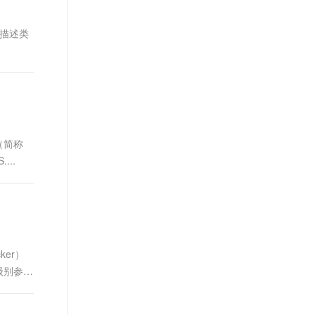
t.diy 一步搞定创意建站
构建大模型应用的安全防护体系
通过自然语言交互简化开发流程,全栈开发支持
通过阿里云安全产品对 AI 应用进行安全防护
性名称描述类
 （简称
..
ker）
统级别参