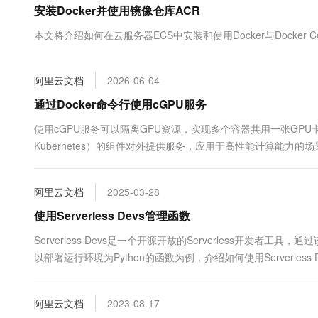
安装Docker并使用镜像仓库ACR
大数据开发治理平台 Data
AI 产品 免费试用
网络
安全
云开发大赛
Tableau 订阅
1亿+ 大模型 tokens 和 
本文将介绍如何在云服务器ECS中安装和使用Docker与Docker Co
可观测
入门学习赛
中间件
AI空中课堂在线直播课
云防火墙
140+云产品 免费试用
大模型服务
上云与迁云
云原生的云上边界网络安全
产品新客免费试用，最长1
数据库
阿里云文档
2026-06-04
生态解决方案
千问AI平台-Token Plan
企业出海
大模型ACA认证体验
通过Docker命令行使用cGPU服务
大数据计算
助力企业全员 AI 认知与能
行业生态解决方案
政企业务
使用cGPU服务可以隔离GPU资源，实现多个容器共用一张GPU卡。该服务作为
媒体服务
千问AI平台-模型体验
开发者生态解决方案
Kubernetes）的组件对外提供服务，应用于高性能计算能力
在线体验全尺寸、多种模态
企业服务与云通信
加速计算任务。本文介绍如何通过安装并使用cGPU服务。
AI 开发和 AI 应用解决
Happy 系列大模型
域名与网站
阿里云文档
2025-03-28
使用Serverless Devs管理函数
终端用户计算
Serverless Devs是一个开源开放的Serverless开
Serverless
大模型解决方案
以部署运行环境为Python的函数为例，介绍如何使用Serverless
开发工具
快速部署 Dify，高效搭建 
阿里云文档
2023-08-17
迁移与运维管理