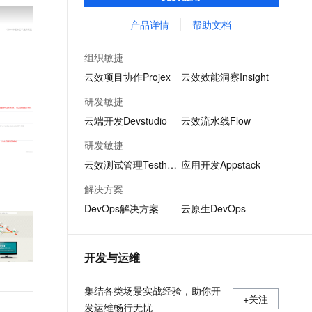
质量检测、持续集成等功能，全方位保护企
文戏情感细腻自然，动作戏激烈拳拳到肉，实现更强表演能力
支持中英文自由切换，具备更强的噪声鲁棒性
ernetes 版 ACK
云聚AI 严选权益
AI 原生数据库服务发布
SSL 证书
业代码资产。
产品详情
帮助文档
，一键激活高效办公新体验
理容器应用的 K8s 服务
精选AI产品，从模型到应用全链提效
Agent 数据网关
堡垒机
AI 用量加速计划
云原生数据库 PolarDB
组织敏捷
应用
防火墙
、识别商机，让客服更高效、服务更出色。
新老同享，达量后返
Agentic Database 发布
云效项目协作Projex
云效效能洞察Insight
千问办公
主机安全
NEW
研发敏捷
的智能体编程平台
一站式AI生产力平台
云端开发Devstudio
云效流水线Flow
AI 应用及服务市场
伶鹊
研发敏捷
企业级人与Agent协作平台，接入和调度多个数字员工
智能客服平台，对话机器人、对话分析、智能外呼
AI 应用
云效测试管理Testhub
应用开发Appstack
大模型服务平台百炼 - 全妙
大模型
解决方案
应用创作平台
多模态内容创作工具，已接入 DeepSeek
DevOps解决方案
云原生DevOps
自然语言处理
数据标注
开发与运维
机器学习
息提取
与 AI 智能体进行实时音视频通话
集结各类场景实战经验，助你开
从文本、图片、视频中提取结构化的属性信息
构建支持视频理解的 AI 音视频实时通话应用
+关注
发运维畅行无忧