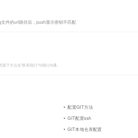
一个 AI 助手
超强辅助，Bol
即刻拥有 DeepSeek-R1 满血版
在企业官网、通讯软件中为客户提供 AI 客服
多种方案随心选，轻松解锁专属 DeepSeek
g文件的url路径后，push显示密钥不匹配
面下方点击"联系我们"与我们沟通。
配置GIT方法
GIT配置ssh
GIT本地仓库配置