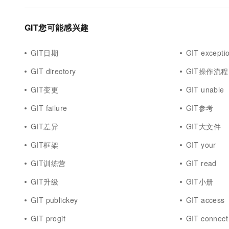
GIT您可能感兴趣
GIT日期
GIT excepti
GIT directory
GIT操作流程
GIT变更
GIT unable
GIT failure
GIT参考
GIT差异
GIT大文件
GIT框架
GIT your
GIT训练营
GIT read
GIT升级
GIT小册
GIT publickey
GIT access
GIT progit
GIT connect