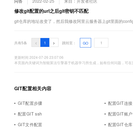
问答
2022-02-25
来自：开发者社区
10 分钟在聊天系统中增加
专有云
修改git配置的url之后git密钥不匹配
git仓库的地址改变了，然后我修改阿里云服务器上git里面的confi
共有5条
<
1
>
跳转至：
GO
更新时间 2024-07-26 23:07:06
本页面内关键词为智能算法引擎基于机器学习所生成，如有任何问题，可在页
GIT配置相关内容
GIT配置步骤
配置GIT连接
配置GIT ssh
配置GIT账户
GIT文件配置
配置GIT仓库