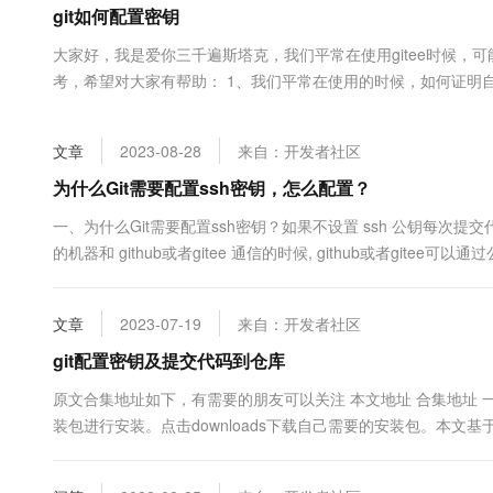
git如何配置密钥
大数据开发治理平台 Data
AI 产品 免费试用
网络
安全
云开发大赛
Tableau 订阅
1亿+ 大模型 tokens 和 
大家好，我是爱你三千遍斯塔克，我们平常在使用gitee时候，
可观测
入门学习赛
中间件
AI空中课堂在线直播课
考，希望对大家有帮助： 1、我们平常在使用的时候，如何证明自己
云防火墙
140+云产品 免费试用
大模型服务
ssh-keygen -t rsa ...
上云与迁云
云原生的云上边界网络安全
产品新客免费试用，最长1
数据库
生态解决方案
千问AI平台-Token Plan
文章
2023-08-28
来自：开发者社区
企业出海
大模型ACA认证体验
大数据计算
助力企业全员 AI 认知与能
行业生态解决方案
为什么Git需要配置ssh密钥，怎么配置？
政企业务
媒体服务
千问AI平台-模型体验
开发者生态解决方案
一、为什么Git需要配置ssh密钥？如果不设置 ssh 公钥每
在线体验全尺寸、多种模态
企业服务与云通信
的机器和 github或者gitee 通信的时候, github或者gite
AI 开发和 AI 应用解决
github或者gitee 通信的时候都要输入密码了。二、什么是s
Happy 系列大模型
域名与网站
SSH（Secure ....
文章
2023-07-19
来自：开发者社区
终端用户计算
git配置密钥及提交代码到仓库
Serverless
大模型解决方案
原文合集地址如下，有需要的朋友可以关注 本文地址 合集地址 一、git下
装包进行安装。点击downloads下载自己需要的安装包。本文基于
开发工具
快速部署 Dify，高效搭建 
系列next操作就行了。 二、git配置 在首次安装 Git 后，你需
迁移与运维管理
是一...