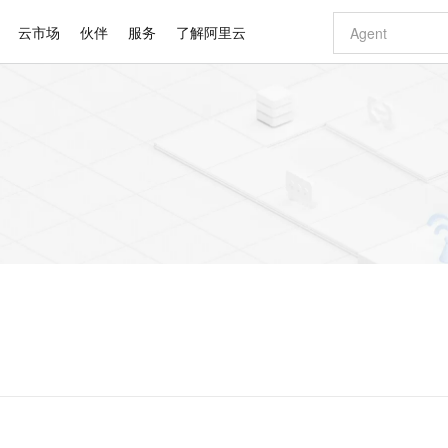
云市场
伙伴
服务
了解阿里云
AI 特惠
数据与 API
成为产品伙伴
企业增值服务
最佳实践
价格计算器
AI 场景体
基础软件
产品伙伴合
阿里云认证
市场活动
配置报价
大模型
自助选配和估算价格
新方式
睿译宝，AI翻译排版一步到位
智启 AI 普惠权益
产品生态集成认证中心
企业支持计划
云上春晚
域名与网站
千问官方 MaaS 平台，为开发者和 Agent 而生，新用户赠送 1 亿 + tokens 额度
Qwen Aud
AI Coding
阿里云Maa
2026 阿里云
云服务器 E
为企业打
数据集
Windows
大模型认证
模型
NEW
NEW
交付可用成果
值低价云产品抢先购
上传文档即自动完成翻译和格式还原
至高享 1亿+免费 tokens，加速 Al 应用落地
提供智能易用的域名与建站服务
智能编程，一键
安全可靠、
产品生态伙伴
专家技术服务
云上奥运之旅
弹性计算合作
阿里云中企出
手机三要素
宝塔 Linux
全部认证
价格优势
有专属领域专家
GLM-5.2：长任务时代开源旗舰模型
阿里云 OPC 创新助力计划
千问大模型
即刻拥有 DeepS
AI 电商营销
对象存储 O
大模型
产品生态伙伴工作台
企业增值服务台
云栖战略参考
云存储合作计
云栖大会
身份实名认证
CentOS
训练营
推动算力普惠，释放技术红利
最高返9万
多领域专家智能体,一键组建 AI 虚拟交付团队
快速构建应用程序和网站，即刻迈出上云第一步
至高百万元 Token 补贴，加速一人公司成长
多元化、高性能、安全可靠的大模型服务
真正可用的 1M 上下文,一次完成代码全链路开发
轻松解锁专属 Dee
从图文生成到
云上的中国
数据库合作计
活动全景
短信
Docker
图片和
站式影视创作平台
Hermes Agent，打造自进化智能体
Token Plan 模型订阅计划
数字证书管理服务（原SSL证书）
5 分钟轻松部署
AI 广告创作
无影云电脑
企业成长
NEW
信息公告
看见新力量
云网络合作计
OCR 文字识别
JAVA
证享300元代金券
可视化编排打通从文字构思到成片全链路闭环
全托管，含MySQL、PostgreSQL、SQL Server、MariaDB多引擎
自主进化，持久记忆，越用越聪明
Qwen3.8-Max 首发尝鲜，限时加量 10 倍，夜间低至2折
实现全站HTTPS，呈现可信的WEB访问
图文、视频一
随时随地安
Kimi-K3
HappyHors
NEW
魔搭 Mode
loud
服务实践
官网公告
Kimi 最新旗舰模型，长程编程与推理利器
让文字生成流
金融模力时刻
Salesforce O
版
发票查验
全能环境
Claude Code + GStack 打造工程团队
千问办公，限时限量积分加倍
Qoder
低代码高效构
AI 建站
短信服务
型
NEW
作计划
计划
创新中心
魔搭 ModelSc
健康状态
理服务
让AI从“聊天伙伴”进化为能干活的“数字员工”
安装技能 GStack，拥有专属 AI 工程团队
你的AI工作搭子，覆盖日常办公高频场景
面向真实软件的智能体编程平台
0 代码专业建
客户案例
天气预报查询
操作系统
Deepseek-v4-pro
HappyHors
态合作计划
态智能体模型
旗舰 MoE 大模型，百万上下文与顶尖推理能力
图生视频，流
同享
万小智 AI 建站低至 15元/月
Qoder CN
AI 短剧/漫剧
云原生数据库 
快递物流查询
WordPress
成为服务伙
高校合作
点，立即开启云上创新
覆盖公网/内网、递归/权威、移动APP等全场景解析服务
送.CN域名，送备案服务码
基于千问大模型等，支持代码智能生成、研发智能问答
AI助力短剧
GLM-5.2
Wan2.7-T
Ubuntu