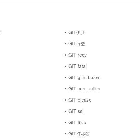
on
GIT伊凡
GIT行数
GIT recv
GIT fatal
GIT github.com
GIT connection
GIT please
GIT ssl
GIT files
GIT打标签