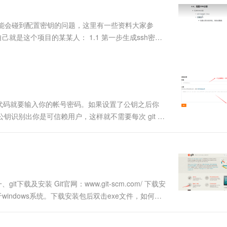
服务生态伙伴
视觉 Coding、空间感知、多模态思考等全面升级
1M上下文，专为长程任务能力而生
云工开物
企业应用
Works
Night Plan 支持 Qwen 3.8-Max
云原生大数据计算服务 MaxCompute
AI 办公
容器服务 Kub
NEW
Red Hat
30+ 款产品免费体验
Data Agent 驱动的一站式 Data+AI 开发治理平台
夜间 5 折，Qwen/Meoo/TokenPlan 客户专享
面向分析的企业级SaaS模式云数据仓库
AI智能应用
提供一站式管
科研合作
可能会碰到配置密钥的问题，这里有一些资料大家参
ERP
堂（旗舰版）
SUSE
就是这个项目的某某人： 1.1 第一步生成ssh密钥
智能客服
AI 应用构建
大模型原生
CRM
防护产品
2个月
自动承接线索
建站小程序
Qoder
大模型服务平台百炼-应用模版
OA 办公系统
HOT
NEW
面向真实软件
个人版上线、团队版降价；千问3.8-Max首发发尝鲜
丰富多元化的应用模版和解决方案
力提升
财税管理
模板建站
万有无界
大模型服务平台百炼-智能体
400电话
定制建站
次提交代码就要输入你的帐号密码。如果设置了公钥之后你
的模型效果
灵活可视化地构建企业级 Agent
e可以通过公钥识别出你是可信赖用户，这样就不需要每次 git 和
方案
广告营销
模板小程序
sh？SSH是一种网络协议，用于计算机之间的加密登录。
秒悟
人工智能平台 PAI
定制小程序
云端极速 AI 
新一代 AI 视频生成模型，深度适配广告营销等场景
AI Native 的算法工程平台，一站式完成建模、训练、推理服务部署
APP 开发
建站系统
载及安装 Git官网：www.git-scm.com/ 下载安
windows系统。下载安装包后双击exe文件，如何一
AI 应用
10分钟微调：让0.6B模型媲美235B模
多模态数据信
要进行一些配置以克隆和提交项目到 GitHub 仓库。以下
型
依托云原生高可用架构,实现Dify私有化部署
用1%尺寸在特定领域达到大模型90%以上效果