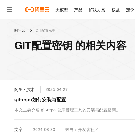
大模型
产品
解决方案
权益
定价
阿里云
GIT配置密钥
大模型
产品
解决方案
权益
定价
云市场
伙伴
服务
了解阿里云
精选产品
精选解决方案
普惠上云
产品定价
精选商城
成为销售伙伴
售前咨询
为什么选择阿里云
千问AI平台
GIT配置密钥 的相关内容
了解云产品的定价详情
大模型服务平台百炼
千问办公，解锁你的工作
普惠上云 官方力荐
分销伙伴
在线服务
网站建设
什么是云计算
大
大模型服务与应用平台
企业级Agent产品，直接
云服务器38元/年起，超
咨询伙伴
多端小程序
技术领先
云上成本管理
售后服务
轻量应用服务器
Agency Agents：拥
官方推荐返现计划
大模型
精选产品
精选解决方案
Salesforce 国际版订阅
稳定可靠
管理和优化成本
推荐新用户得奖励，单订单
销售伙伴合作计划
自助服务
友盟天域
安全合规
人工智能与机器学习
AI
文本生成
云数据库 RDS
HappyHorse 打造一
云工开物
无影生态合作计划
在线服务
阿里云文档
2025-04-27
观测云
分析师报告
高校专属算力普惠，学生认
计算
互联网应用开发
Qwen3.8-Max
HOT
Salesforce On Alibaba C
工单服务
git-repo如何安装与配置
智能体时代全能旗舰模型
Tuya 物联网平台阿里云
研究报告与白皮书
人工智能平台 PAI
快速拥有专属 OpenClaw
大模
Consulting Partner 合
大数据
容器
免费试用
短信专区
一站式AI开发、训练和推
本文主要介绍 git-repo 仓库管理工具的安装与配置指南。
蓝凌 OA
Qwen3.7-Plus
AI 大模型销售与服务生
现代化应用
存储
天池大赛
能看、能想、能动手的多模
云解析DNS
解决方案免费试用 新老
电子合同
最高领取价值200元试用
安全
文章
网络与CDN
2024-06-30
来自：开发者社区
AI 算法大赛
Qwen3-VL-Plus
畅捷通