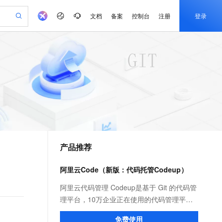
文档
备案
控制台
注册
登录
验
作计划
器
AI 活动
专业服务
服务伙伴合作计划
开发者社区
加入我们
产品动态
服务平台百炼
阿里云 OPC 创新助力计划
一站式生成采购清单，支持单品或批量购买
io：打造专属 AI 语音助手
S产品伙伴计划（繁花）
峰会
CS
造的大模型服务与应用开发平台
一句话生成原生可编辑精美 PPT 文稿
AI 生产力先锋
Al MaaS 服务伙伴赋能合作
域名
博文
Careers
至高可申请百万元
Qwen3.8-Max 模型上线
开启高性价比 AI 编程新体验
弹性可伸缩的云计算服务
Qwen-Audio-3.0-Realtime 端到端实时语音角色扮演
输入一句话想法, 轻松生成专业的 PPT
先锋实践拓展 AI 生产力的边界
Token 补贴，五大权
计划
海大会
伙伴信用分合作计划
商标
问答
社会招聘
益加速 OPC 成功
eek-V4-Pro
SS
一键部署幻兽帕鲁游戏服务器
飞天发布时刻
HOT
Open Search 向量检索版支
划
备案
电子书
校园招聘
pSeek-V4-Pro
视频创作，一键激活电商全链路生产力
稳定、安全、高性价比、高性能的云存储服务
一键购买专属联机服务器，轻松开启游戏
所见，即是所愿
持视频检索 Pipeline 功能
更多支持
划
公司注册
镜像站
视频生成
语音识别与合成
专属 QwenPaw
漫剧工坊：一站式动画创作平台
AI 实训营
HOT
应用身份服务 (IDaaS)
合作伙伴培训与认证
产品推荐
划
上云迁移
站生成，高效打造优质广告素材
全接入的云上超级电脑
从聊天伙伴进化为能主动干活的本地数字员工
快速生产连贯的高质量长漫剧
从基础到进阶，Agent 创客手把手教你
OpenClaw 管理能力上线
e-1.1-T2V
Qwen3-TTS-Flash
lScope
我要反馈
查询合作伙伴
畅细腻的高质量视频
离线语音合成大模型，多语言方言自适应，低延迟高稳定
n Alibaba Cloud ISV 合作
代维服务
建企业门户网站
10 分钟搭建微信、支付宝小程序
阿里云Code（新版：代码托管Codeup）
MaxCompute MaxFrame 提
创新加速
ope
登录合作伙伴管理后台
我要建议
站，无忧落地极速上线
以可视化方式快速构建移动和 PC 门户网站
国内短信简单易用，安全可靠，秒级触达，全球覆盖200+国家和地区。
高效部署网站，快速应用到小程序
供自动弹性内存功能
e-1.1-I2V
Cosyvoice-V3-Flash
阿里云代码管理 Codeup是基于 Git 的代码管
安全
畅自然，细节丰富
高表现力语音合成大模型，语音克隆听感自然
我要投诉
PolarDB
理平台，10万企业正在使用的代码管理平
上云场景组合购
Milvus 弹性伸缩功能新增节
伴
漫剧创作，剧本、分镜、视频高效生成
100%兼容MySQL、PostgreSQL，兼容Oracle，支持集中和分布式
覆盖90%+业务场景，专享组合折扣价
点支持范围
台，提供代码托管、代码评审、代码扫描、
2V
VPN
Fun-ASR
免费使用