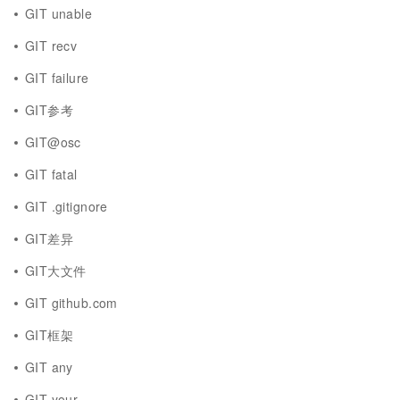
GIT unable
GIT recv
GIT failure
GIT参考
GIT@osc
GIT fatal
GIT .gitignore
GIT差异
GIT大文件
GIT github.com
GIT框架
GIT any
GIT your