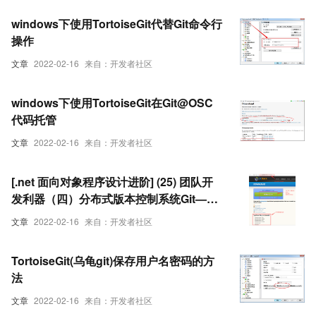
windows下使用TortoiseGit代替Git命令行
操作
文章
2022-02-16
来自：开发者社区
windows下使用TortoiseGit在Git@OSC
代码托管
文章
2022-02-16
来自：开发者社区
[.net 面向对象程序设计进阶] (25) 团队开
发利器（四）分布式版本控制系统Git——
使用GitStack+TortoiseGit 图形界面搭建
文章
2022-02-16
来自：开发者社区
Git环境【转】
TortoiseGit(乌龟git)保存用户名密码的方
法
文章
2022-02-16
来自：开发者社区