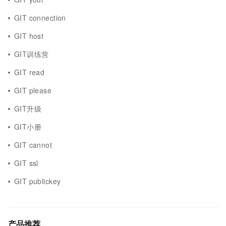
GIT connection
GIT host
GIT训练营
GIT read
GIT please
GIT升级
GIT小册
GIT cannot
GIT ssl
GIT publickey
产品推荐