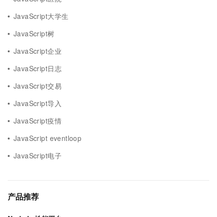
JavaScript大学生
JavaScript树
JavaScript企业
JavaScript日志
JavaScript交易
JavaScript导入
JavaScript疫情
JavaScript eventloop
JavaScript电子
产品推荐