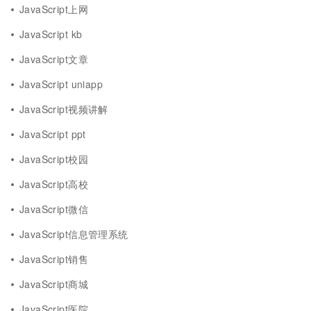
JavaScript上网
JavaScript kb
JavaScript文章
JavaScript uniapp
JavaScript视频讲解
JavaScript ppt
JavaScript校园
JavaScript高校
JavaScript微信
JavaScript信息管理系统
JavaScript销售
JavaScript商城
JavaScript医院