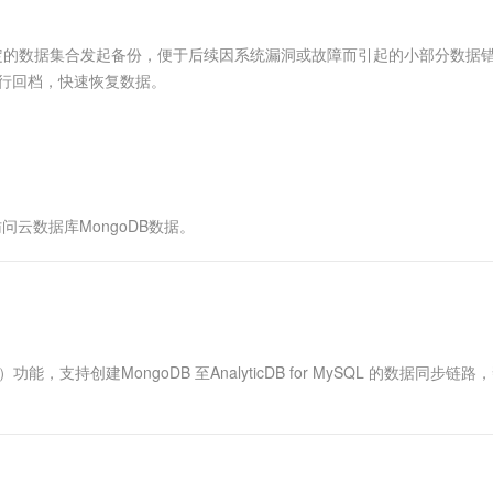
服务生态伙伴
视觉 Coding、空间感知、多模态思考等全面升级
1M上下文，专为长程任务能力而生
云工开物
企业应用
Works
Night Plan 支持 Qwen 3.8-Max
云原生大数据计算服务 MaxCompute
AI 办公
容器服务 Kub
NEW
Red Hat
30+ 款产品免费体验
Data Agent 驱动的一站式 Data+AI 开发治理平台
夜间 5 折，Qwen/Meoo/TokenPlan 客户专享
面向分析的企业级SaaS模式云数据仓库
AI智能应用
提供一站式管
科研合作
以对指定的数据集合发起备份，便于后续因系统漏洞或故障而引起的小部分数据
ERP
堂（旗舰版）
SUSE
进行回档，快速恢复数据。
智能客服
AI 应用构建
大模型原生
CRM
防护产品
2个月
自动承接线索
建站小程序
Qoder
大模型服务平台百炼-应用模版
OA 办公系统
HOT
NEW
面向真实软件
个人版上线、团队版降价；千问3.8-Max首发发尝鲜
丰富多元化的应用模版和解决方案
力提升
财税管理
模板建站
万有无界
大模型服务平台百炼-智能体
400电话
定制建站
k访问云数据库MongoDB数据。
的模型效果
灵活可视化地构建企业级 Agent
方案
广告营销
模板小程序
秒悟
人工智能平台 PAI
定制小程序
云端极速 AI 
新一代 AI 视频生成模型，深度适配广告营销等场景
AI Native 的算法工程平台，一站式完成建模、训练、推理服务部署
APP 开发
L）功能，支持创建MongoDB 至AnalyticDB for MySQL 的数据同步链
建站系统
AI 应用
10分钟微调：让0.6B模型媲美235B模
多模态数据信
型
依托云原生高可用架构,实现Dify私有化部署
用1%尺寸在特定领域达到大模型90%以上效果