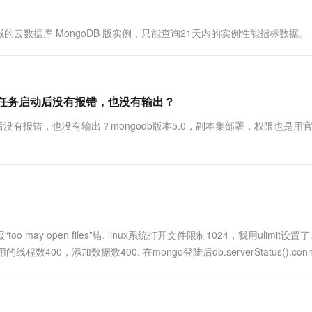
一个 AI 助手
超强辅助，Bol
即刻拥有 DeepSeek-R1 满血版
在企业官网、通讯软件中为客户提供 AI 客服
云数据库 MongoDB 版实例，只能查询21天内的实例性能指标数据。
多种方案随心选，轻松解锁专属 DeepSeek
要求，任务启动后没有报错，也没有输出？
启动后没有报错，也没有输出？mongodb版本5.0，副本集部署，权限也是用
y open files”错. linux系统打开文件限制1024，我用ulimit设置
数400，添加数据数400. 在mongo登陆后db.serverStatus().connec