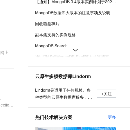
【通知】MongoDB 3.4版本实例计划于2026年9月30日终止服务（EOS）-云数据库 MongoDB 版-阿里云
t.diy 一步搞定创意建站
构建大模型应用的安全防护体系
通过自然语言交互简化开发流程,全栈开发支持
通过阿里云安全产品对 AI 应用进行安全防护
MongoDB数据库大版本的注意事项及说明
回收磁盘碎片
副本集支持的实例规格
MongoDB Search
官网上
通过DMS或MongoDB Shell等方式连接实例-云数据库 MongoDB 版-阿里云
解决内存使用率高问题
云原生多模数据库Lindorm
如何获取云数据库MongoDB副本集实例连接地址
兼容MongoDB协议的文档数据库-云数据库 MongoDB 版-阿里云
Lindorm是适用于任何规模、多
+关注
种类型的云原生数据库服务，支
了。
持海量数据的低成本存储处理和
tions
弹性按需付费，兼容HBase、
热门技术解决方案
更多
Solr、SQL、OpenTSDB等多种
开源标准接口，是互联网、