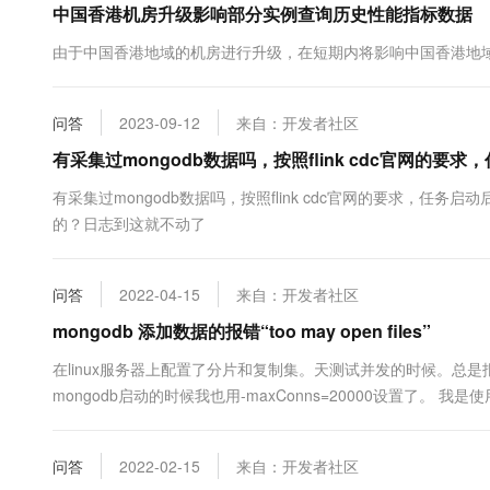
中国香港机房升级影响部分实例查询历史性能指标数据
10 分钟在聊天系统中增加
专有云
由于中国香港地域的机房进行升级，在短期内将影响中国香港地域的
问答
2023-09-12
来自：开发者社区
有采集过mongodb数据吗，按照flink cdc官网的
有采集过mongodb数据吗，按照flink cdc官网的要求，任务
的？日志到这就不动了
问答
2022-04-15
来自：开发者社区
mongodb 添加数据的报错“too may open files”
在linux服务器上配置了分片和复制集。天测试并发的时候。总是报“too ma
mongodb启动的时候我也用-maxConns=20000设置了。 我是使用的线程
打印的还最大连接数还是 { "cu.....
问答
2022-02-15
来自：开发者社区