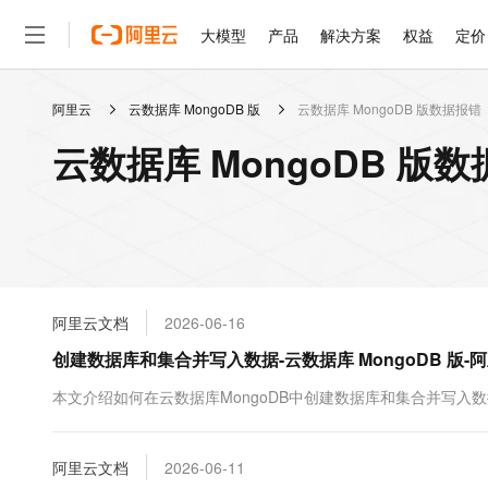
大模型
产品
解决方案
权益
定价
阿里云
云数据库 MongoDB 版
云数据库 MongoDB 版数据报错
大模型
产品
解决方案
权益
定价
云市场
伙伴
服务
了解阿里云
精选产品
精选解决方案
普惠上云
产品定价
精选商城
成为销售伙伴
售前咨询
为什么选择阿里云
千问AI平台
云数据库 MongoDB 版
了解云产品的定价详情
大模型服务平台百炼
千问办公，解锁你的工作
普惠上云 官方力荐
分销伙伴
在线服务
网站建设
什么是云计算
大
大模型服务与应用平台
企业级Agent产品，直接
云服务器38元/年起，超
咨询伙伴
多端小程序
技术领先
云上成本管理
售后服务
轻量应用服务器
Agency Agents：拥
官方推荐返现计划
大模型
精选产品
精选解决方案
Salesforce 国际版订阅
稳定可靠
管理和优化成本
推荐新用户得奖励，单订单
销售伙伴合作计划
自助服务
友盟天域
安全合规
人工智能与机器学习
AI
文本生成
云数据库 RDS
HappyHorse 打造一
云工开物
无影生态合作计划
在线服务
阿里云文档
2026-06-16
观测云
分析师报告
高校专属算力普惠，学生认
计算
互联网应用开发
Qwen3.8-Max
HOT
Salesforce On Alibaba C
工单服务
创建数据库和集合并写入数据-云数据库 MongoDB 版-
智能体时代全能旗舰模型
Tuya 物联网平台阿里云
研究报告与白皮书
人工智能平台 PAI
快速拥有专属 OpenClaw
大模
Consulting Partner 合
大数据
容器
免费试用
短信专区
一站式AI开发、训练和推
本文介绍如何在云数据库MongoDB中创建数据库和集合并写入
蓝凌 OA
Qwen3.7-Plus
AI 大模型销售与服务生
现代化应用
存储
天池大赛
能看、能想、能动手的多模
云解析DNS
解决方案免费试用 新老
电子合同
最高领取价值200元试用
安全
阿里云文档
网络与CDN
2026-06-11
AI 算法大赛
Qwen3-VL-Plus
畅捷通