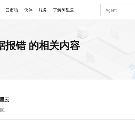
云市场
伙伴
服务
了解阿里云
AI 特惠
数据与 API
成为产品伙伴
企业增值服务
最佳实践
价格计算器
AI 场景体
基础软件
产品伙伴合
阿里云认证
市场活动
配置报价
大模型
数据报错 的相关内容
自助选配和估算价格
新方式
睿译宝，AI翻译排版一步到位
智启 AI 普惠权益
产品生态集成认证中心
企业支持计划
云上春晚
域名与网站
千问官方 MaaS 平台，为开发者和 Agent 而生，新用户赠送 1 亿 + tokens 额度
Qwen Aud
AI Coding
阿里云Maa
2026 阿里云
云服务器 E
为企业打
数据集
Windows
大模型认证
模型
NEW
NEW
交付可用成果
值低价云产品抢先购
上传文档即自动完成翻译和格式还原
至高享 1亿+免费 tokens，加速 Al 应用落地
提供智能易用的域名与建站服务
智能编程，一键
安全可靠、
产品生态伙伴
专家技术服务
云上奥运之旅
弹性计算合作
阿里云中企出
手机三要素
宝塔 Linux
全部认证
价格优势
有专属领域专家
GLM-5.2：长任务时代开源旗舰模型
阿里云 OPC 创新助力计划
千问大模型
即刻拥有 DeepS
AI 电商营销
对象存储 O
大模型
产品生态伙伴工作台
企业增值服务台
云栖战略参考
云存储合作计
云栖大会
身份实名认证
CentOS
训练营
推动算力普惠，释放技术红利
最高返9万
多领域专家智能体,一键组建 AI 虚拟交付团队
快速构建应用程序和网站，即刻迈出上云第一步
至高百万元 Token 补贴，加速一人公司成长
多元化、高性能、安全可靠的大模型服务
真正可用的 1M 上下文,一次完成代码全链路开发
轻松解锁专属 Dee
从图文生成到
云上的中国
数据库合作计
活动全景
短信
Docker
图片和
站式影视创作平台
Hermes Agent，打造自进化智能体
Token Plan 模型订阅计划
数字证书管理服务（原SSL证书）
5 分钟轻松部署
AI 广告创作
无影云电脑
企业成长
NEW
信息公告
看见新力量
云网络合作计
OCR 文字识别
JAVA
证享300元代金券
可视化编排打通从文字构思到成片全链路闭环
全托管，含MySQL、PostgreSQL、SQL Server、MariaDB多引擎
自主进化，持久记忆，越用越聪明
Qwen3.8-Max 首发尝鲜，限时加量 10 倍，夜间低至2折
实现全站HTTPS，呈现可信的WEB访问
图文、视频一
随时随地安
Kimi-K3
HappyHors
NEW
魔搭 Mode
loud
服务实践
官网公告
阿里云
Kimi 最新旗舰模型，长程编程与推理利器
让文字生成流
金融模力时刻
Salesforce O
版
发票查验
全能环境
Claude Code + GStack 打造工程团队
千问办公，限时限量积分加倍
Qoder
低代码高效构
AI 建站
短信服务
型
NEW
作计划
计划
创新中心
魔搭 ModelSc
健康状态
理服务
让AI从“聊天伙伴”进化为能干活的“数字员工”
安装技能 GStack，拥有专属 AI 工程团队
你的AI工作搭子，覆盖日常办公高频场景
面向真实软件的智能体编程平台
0 代码专业建
数据。
客户案例
天气预报查询
操作系统
Deepseek-v4-pro
HappyHors
态合作计划
态智能体模型
旗舰 MoE 大模型，百万上下文与顶尖推理能力
图生视频，流
同享
万小智 AI 建站低至 15元/月
Qoder CN
AI 短剧/漫剧
云原生数据库 
快递物流查询
WordPress
成为服务伙
高校合作
点，立即开启云上创新
覆盖公网/内网、递归/权威、移动APP等全场景解析服务
送.CN域名，送备案服务码
基于千问大模型等，支持代码智能生成、研发智能问答
AI助力短剧
GLM-5.2
Wan2.7-T
Ubuntu