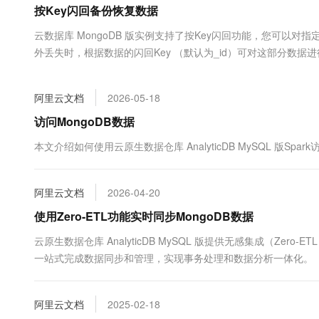
按Key闪回备份恢复数据
大数据开发治理平台 Data
AI 产品 免费试用
网络
安全
云开发大赛
Tableau 订阅
1亿+ 大模型 tokens 和 
云数据库 MongoDB 版实例支持了按Key闪回功能，您可
可观测
入门学习赛
中间件
AI空中课堂在线直播课
外丢失时，根据数据的闪回Key （默认为_id）可对这部分数据
云防火墙
140+云产品 免费试用
大模型服务
上云与迁云
云原生的云上边界网络安全
产品新客免费试用，最长1
数据库
生态解决方案
千问AI平台-Token Plan
阿里云文档
2026-05-18
企业出海
大模型ACA认证体验
大数据计算
助力企业全员 AI 认知与能
行业生态解决方案
访问MongoDB数据
政企业务
媒体服务
千问AI平台-模型体验
开发者生态解决方案
本文介绍如何使用云原生数据仓库 AnalyticDB MySQL 版Spar
在线体验全尺寸、多种模态
企业服务与云通信
AI 开发和 AI 应用解决
Happy 系列大模型
域名与网站
阿里云文档
2026-04-20
使用Zero-ETL功能实时同步MongoDB数据
终端用户计算
云原生数据仓库 AnalyticDB MySQL 版提供无感集成（Zero-ET
Serverless
大模型解决方案
一站式完成数据同步和管理，实现事务处理和数据分析一体化。
开发工具
快速部署 Dify，高效搭建 
阿里云文档
2025-02-18
迁移与运维管理