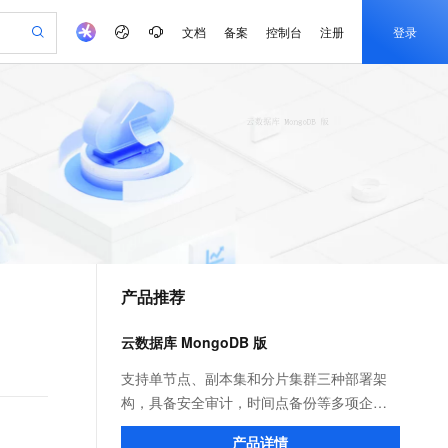
文档
备案
控制台
注册
登录
验
作计划
器
AI 活动
专业服务
服务伙伴合作计划
开发者社区
加入我们
产品动态
服务平台百炼
阿里云 OPC 创新助力计划
一站式生成采购清单，支持单品或批量购买
io：打造专属 AI 语音助手
S产品伙伴计划（繁花）
峰会
CS
造的大模型服务与应用开发平台
一句话生成原生可编辑精美 PPT 文稿
AI 生产力先锋
Al MaaS 服务伙伴赋能合作
域名
博文
Careers
至高可申请百万元
Qwen3.8-Max 模型上线
开启高性价比 AI 编程新体验
弹性可伸缩的云计算服务
Qwen-Audio-3.0-Realtime 端到端实时语音角色扮演
输入一句话想法, 轻松生成专业的 PPT
先锋实践拓展 AI 生产力的边界
Token 补贴，五大权
计划
海大会
伙伴信用分合作计划
商标
问答
社会招聘
益加速 OPC 成功
eek-V4-Pro
SS
一键部署幻兽帕鲁游戏服务器
飞天发布时刻
HOT
Open Search 向量检索版支
划
备案
电子书
校园招聘
pSeek-V4-Pro
视频创作，一键激活电商全链路生产力
稳定、安全、高性价比、高性能的云存储服务
一键购买专属联机服务器，轻松开启游戏
所见，即是所愿
持视频检索 Pipeline 功能
更多支持
划
公司注册
镜像站
视频生成
语音识别与合成
专属 QwenPaw
漫剧工坊：一站式动画创作平台
AI 实训营
HOT
应用身份服务 (IDaaS)
合作伙伴培训与认证
产品推荐
划
上云迁移
站生成，高效打造优质广告素材
全接入的云上超级电脑
从聊天伙伴进化为能主动干活的本地数字员工
快速生产连贯的高质量长漫剧
从基础到进阶，Agent 创客手把手教你
OpenClaw 管理能力上线
e-1.1-T2V
Qwen3-TTS-Flash
lScope
我要反馈
查询合作伙伴
畅细腻的高质量视频
离线语音合成大模型，多语言方言自适应，低延迟高稳定
n Alibaba Cloud ISV 合作
代维服务
建企业门户网站
10 分钟搭建微信、支付宝小程序
云数据库 MongoDB 版
MaxCompute MaxFrame 提
创新加速
ope
登录合作伙伴管理后台
我要建议
站，无忧落地极速上线
以可视化方式快速构建移动和 PC 门户网站
国内短信简单易用，安全可靠，秒级触达，全球覆盖200+国家和地区。
高效部署网站，快速应用到小程序
供自动弹性内存功能
e-1.1-I2V
Cosyvoice-V3-Flash
支持单节点、副本集和分片集群三种部署架
安全
畅自然，细节丰富
高表现力语音合成大模型，语音克隆听感自然
我要投诉
PolarDB
构，具备安全审计，时间点备份等多项企业
上云场景组合购
Milvus 弹性伸缩功能新增节
伴
漫剧创作，剧本、分镜、视频高效生成
100%兼容MySQL、PostgreSQL，兼容Oracle，支持集中和分布式
覆盖90%+业务场景，专享组合折扣价
点支持范围
能力。在互联网、物联网、游戏、金融等领
2V
VPN
Fun-ASR
产品详情