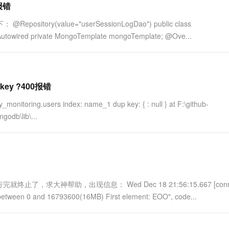
报错
ory(value="userSessionLogDao") public class
towired private MongoTemplate mongoTemplate; @Ove...
key ?400报错
y_monitoring.users index: name_1 dup key: { : null } at F:\github-
odb\lib\...
大神帮助，出现信息： Wed Dec 18 21:56:15.667 [conn1
e between 0 and 16793600(16MB) First element: EOO", code...