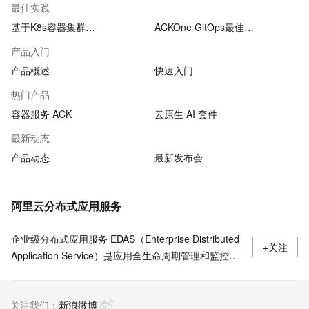
最佳实践
基于K8s容器集群…
ACKOne GitOps最佳…
产品入门
产品概述
快速入门
热门产品
容器服务 ACK
云原生 AI 套件
最新动态
产品动态
最新发布会
阿里云分布式应用服务
企业级分布式应用服务 EDAS（Enterprise Distributed
+关注
Application Service）是应用全生命周期管理和监控的
一站式PaaS平台，支持部署于 Kubernetes/ECS，无
侵入支持Java/Go/Python/PHP/.NetCore 等多语言应用
关注我们：
的发布运行和服务治理 ，Java支持Spring Cloud、
新浪微博