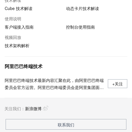
技术解读
Cube 技术解读
动态卡片技术解读
使用说明
客户端接入指南
控制台使用指南
视频回放
技术架构解析
阿里巴巴终端技术
阿里巴巴终端技术最新内容汇聚在此，由阿里巴巴终端
+关注
委员会官方运营。阿里巴巴终端委员会是阿里集团面向
前端、客户端的虚拟技术组织。我们的愿景是着眼用户
体验前沿、技术创新引领业界，将面向未来，制定技术
关注我们：
策略和目标并落地执行，推动终端技术发展，帮助工程
新浪微博
师成长，打造顶级的终端体验。同时我们运营着阿里巴
巴终端域的官方公众号：阿里巴巴终端技术，欢迎关
联系我们
注。