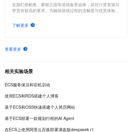
近期幻兽帕鲁、雾锁王国等游戏备受追捧，其对计算资源与
带宽有较高的要求。为确保游戏过程的流畅度与优质体验，
玩家需要配备性能好、稳定可靠的游戏服务器。本方案为广
大的玩家群体提供专属联机服务器，一键购买部署，轻松开
了解更多
启游戏。
查看更多
相关实验场景
ECS服务保活和宕机启动
使用ECS和RDS搭建个人博客
基于ECS和OSS快速搭建个人简历网站
基于ECS部署一款规划行程的AI Agent
在ECS上使用阿里云百炼部署满血版deepseek r1