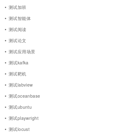
测试加班
测试智能体
测试阅读
测试论文
测试应用场景
测试kafka
测试靶机
测试labview
测试oceanbase
测试ubuntu
测试playwright
测试locust