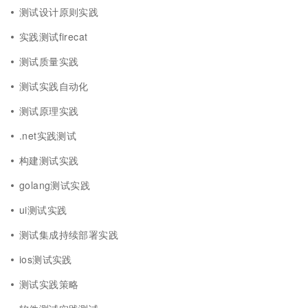
测试设计原则实践
实践测试firecat
测试质量实践
测试实践自动化
测试原理实践
.net实践测试
构建测试实践
golang测试实践
ui测试实践
测试集成持续部署实践
ios测试实践
测试实践策略