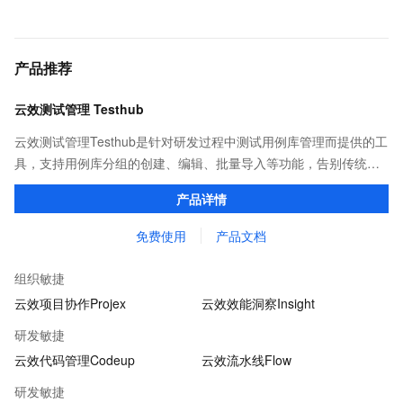
产品推荐
云效测试管理 Testhub
云效测试管理Testhub是针对研发过程中测试用例库管理而提供的工
具，支持用例库分组的创建、编辑、批量导入等功能，告别传统项
目管理中测试用例重复撰写、用例信息共享不易的问题，成为测试
产品详情
人员专属的「武器库」。
免费使用
产品文档
组织敏捷
云效项目协作Projex
云效效能洞察Insight
研发敏捷
云效代码管理Codeup
云效流水线Flow
研发敏捷