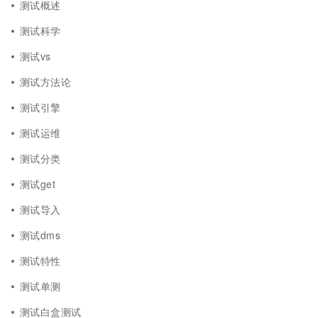
测试概述
测试科学
测试vs
测试方法论
测试引擎
测试运维
测试分类
测试get
测试导入
测试dms
测试特性
测试单测
测试白盒测试