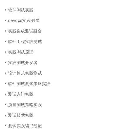
软件测试实践
devops实践测试
实践集成测试融合
软件工程实践测试
实践测试原理
实践测试开发者
设计模式实践测试
软件测试测试策略实践
测试入门实践
质量测试策略实践
测试技术实践
测试实践读书笔记