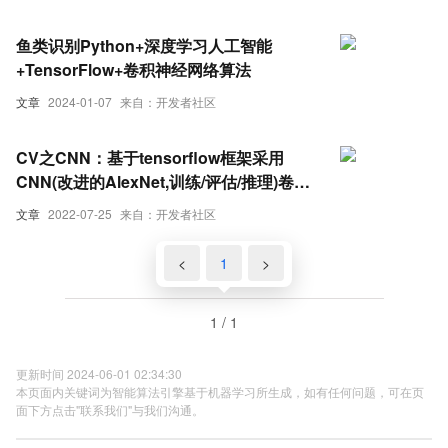
鱼类识别Python+深度学习人工智能
+TensorFlow+卷积神经网络算法
文章
2024-01-07
来自：开发者社区
CV之CNN：基于tensorflow框架采用
CNN(改进的AlexNet,训练/评估/推理)卷积
神经网络算法实现猫狗图像分类识别
文章
2022-07-25
来自：开发者社区
<
1
>
1 / 1
更新时间 2024-06-01 02:34:30
本页面内关键词为智能算法引擎基于机器学习所生成，如有任何问题，可在页
面下方点击"联系我们"与我们沟通。