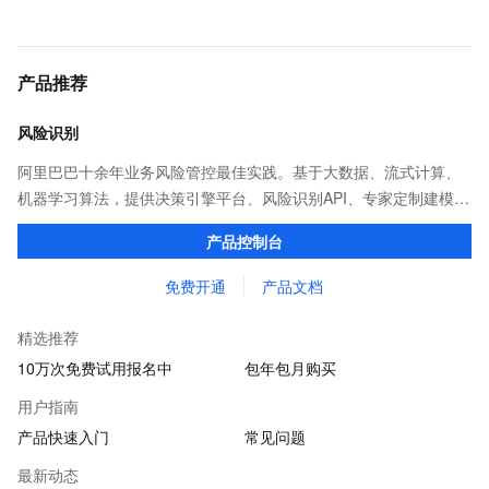
产品推荐
风险识别
阿里巴巴十余年业务风险管控最佳实践。基于大数据、流式计算、
机器学习算法，提供决策引擎平台、风险识别API、专家定制建模等
多维风控服务，一站式解决企业在用户注册、运营活动、交易、信
产品控制台
贷审核等关键业务中所遇到的欺诈问题。
免费开通
产品文档
精选推荐
10万次免费试用报名中
包年包月购买
用户指南
产品快速入门
常见问题
最新动态