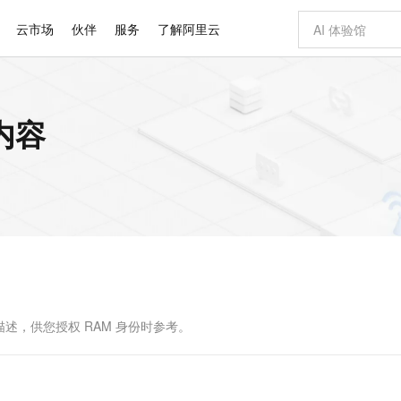
云市场
伙伴
服务
了解阿里云
AI 特惠
数据与 API
成为产品伙伴
企业增值服务
最佳实践
价格计算器
AI 场景体
基础软件
产品伙伴合
阿里云认证
市场活动
配置报价
大模型
内容
自助选配和估算价格
步到位
智启 AI 普惠权益
产品生态集成认证中心
企业支持计划
云上春晚
域名与网站
Qwen Audio：打造专属 AI 语音助手
千问官方 MaaS 平台，为开发者和 Agent 而生，新用户赠送 1 亿 + tokens 额度
一句话生成原生
AI Coding
阿里云Maa
2026 阿里云
云服务器 E
为企业打
数据集
Windows
大模型认证
模型
NEW
NEW
格式还原
值低价云产品抢先购
至高享 1亿+免费 tokens，加速 Al 应用落地
提供智能易用的域名与建站服务
Qwen-Audio-3.0-Realtime 端到端实时语音角色扮演
输入一句话想法,
智能编程，一键
安全可靠、
产品生态伙伴
专家技术服务
云上奥运之旅
弹性计算合作
阿里云中企出
手机三要素
宝塔 Linux
全部认证
价格优势
开源旗舰模型
即刻拥有 DeepSeek-V4-Pro
阿里云 OPC 创新助力计划
千问大模型
一键部署幻兽
AI 电商营销
对象存储 O
大模型
产品生态伙伴工作台
企业增值服务台
云栖战略参考
云存储合作计
云栖大会
身份实名认证
CentOS
训练营
推动算力普惠，释放技术红利
最高返9万
真正可用的 1M 上下文,一次完成代码全链路开发
快速构建应用程序和网站，即刻迈出上云第一步
轻松解锁专属 DeepSeek-V4-Pro
至高百万元 Token 补贴，加速一人公司成长
多元化、高性能、安全可靠的大模型服务
一键购买专属
从图文生成到
云上的中国
数据库合作计
活动全景
短信
Docker
图片和
自进化智能体
5 分钟轻松部署专属 QwenPaw
Token Plan 模型订阅计划
数字证书管理服务（原SSL证书）
高效搭建 AI
AI 广告创作
无影云电脑
企业成长
NEW
HOT
信息公告
看见新力量
云网络合作计
OCR 文字识别
JAVA
越聪明
证享300元代金券
全托管，含MySQL、PostgreSQL、SQL Server、MariaDB多引擎
Qwen3.8-Max 首发尝鲜，限时加量 10 倍，夜间低至2折
实现全站HTTPS，呈现可信的WEB访问
从聊天伙伴进化为能主动干活的本地数字员工
图文、视频一
随时随地安
Kimi-K3
HappyHors
NEW
魔搭 Mode
loud
服务实践
官网公告
Kimi 最新旗舰模型，长程编程与推理利器
让文字生成流
金融模力时刻
Salesforce O
版
发票查验
全能环境
Claude Code + GStack 打造工程团队
千问办公，限时限量积分加倍
Qoder
低代码高效构
AI 建站
短信服务
型
NEW
作计划
计划
创新中心
魔搭 ModelSc
健康状态
理服务
让AI从“聊天伙伴”进化为能干活的“数字员工”
安装技能 GStack，拥有专属 AI 工程团队
你的AI工作搭子，覆盖日常办公高频场景
面向真实软件的智能体编程平台
0 代码专业建
述，供您授权 RAM 身份时参考。
客户案例
天气预报查询
操作系统
Deepseek-v4-pro
HappyHors
态合作计划
态智能体模型
旗舰 MoE 大模型，百万上下文与顶尖推理能力
图生视频，流
同享
万小智 AI 建站低至 15元/月
Qoder CN
AI 短剧/漫剧
云原生数据库 
快递物流查询
WordPress
成为服务伙
高校合作
点，立即开启云上创新
覆盖公网/内网、递归/权威、移动APP等全场景解析服务
送.CN域名，送备案服务码
基于千问大模型等，支持代码智能生成、研发智能问答
AI助力短剧
GLM-5.2
Wan2.7-T
Ubuntu