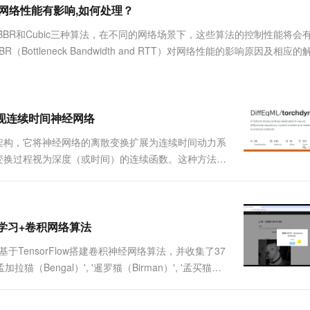
服务生态伙伴
视觉 Coding、空间感知、多模态思考等全面升级
1M上下文，专为长程任务能力而生
云工开物
BBR对网络性能有影响,如何处理？
企业应用
Works
Night Plan 支持 Qwen 3.8-Max
云原生大数据计算服务 MaxCompute
AI 办公
容器服务 Kub
NEW
Red Hat
30+ 款产品免费体验
Data Agent 驱动的一站式 Data+AI 开发治理平台
夜间 5 折，Qwen/Meoo/TokenPlan 客户专享
面向分析的企业级SaaS模式云数据仓库
AI智能应用
提供一站式管
科研合作
持Reno、BBR和Cubic三种算法，在不同的网络场景下，这些算法的控制性能将会
ERP
堂（旗舰版）
SUSE
BBR（Bottleneck Bandwidth and RTT）对网络性能的影响原因及相应
智能客服
AI 应用构建
大模型原生
CRM
防护产品
2个月
自动承接线索
建站小程序
Qoder
大模型服务平台百炼-应用模版
OA 办公系统
HOT
NEW
面向真实软件
个人版上线、团队版降价；千问3.8-Max首发发尝鲜
丰富多元化的应用模版和解决方案
力提升
财税管理
模板建站
n实现连续时间神经网络
万有无界
大模型服务平台百炼-智能体
400电话
定制建站
模型架构，它将神经网络的离散变换扩展为连续时间动力系
的模型效果
灵活可视化地构建企业级 Agent
s将变换过程视为深度（或时间）的连续函数。这种方法为
方案
广告营销
模板小程序
和物理信息学习等领域具有重要应用。本文将基于
秒悟
人工智能平台 PAI
定制小程序
云端极速 AI 
.
新一代 AI 视频生成模型，深度适配广告营销等场景
AI Native 的算法工程平台，一站式完成建模、训练、推理服务部署
APP 开发
深度学习+卷积网络算法
建站系统
于TensorFlow搭建卷积神经网络算法，并收集了37
猫（Bengal）', '暹罗猫（Birman）', '孟买猫
AI 应用
10分钟微调：让0.6B模型媲美235B模
多模态数据信
ian Mau）', '缅因猫（Ma....
型
依托云原生高可用架构,实现Dify私有化部署
用1%尺寸在特定领域达到大模型90%以上效果