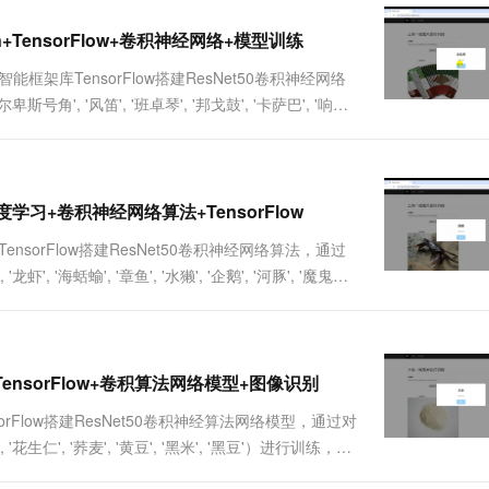
一个 AI 助手
超强辅助，Bol
即刻拥有 DeepSeek-R1 满血版
在企业官网、通讯软件中为客户提供 AI 客服
TensorFlow+卷积神经网络+模型训练
多种方案随心选，轻松解锁专属 DeepSeek
架库TensorFlow搭建ResNet50卷积神经网络
号角', '风笛', '班卓琴', '邦戈鼓', '卡萨巴', '响板',
他.....
学习+卷积神经网络算法+TensorFlow
sorFlow搭建ResNet50卷积神经网络算法，通过
虾', '海蛞蝓', '章鱼', '水獭', '企鹅', '河豚', '魔鬼鱼',
nsorFlow+卷积算法网络模型+图像识别
rFlow搭建ResNet50卷积神经算法网络模型，通过对
, '花生仁', '荞麦', '黄豆', '黑米', '黑豆'）进行训练，得
了一个Web网页端可视化操作界面。实现用....