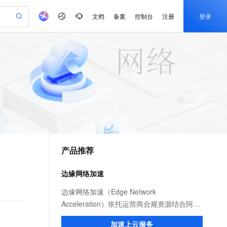
文档
备案
控制台
注册
登录
验
作计划
器
AI 活动
专业服务
服务伙伴合作计划
开发者社区
加入我们
产品动态
服务平台百炼
阿里云 OPC 创新助力计划
一站式生成采购清单，支持单品或批量购买
可编辑精美 PPT 文稿
S产品伙伴计划（繁花）
峰会
CS
造的大模型服务与应用开发平台
Agency Agents：拥有专属领域专家
AI 生产力先锋
Al MaaS 服务伙伴赋能合作
域名
博文
Careers
至高可申请百万元
Qwen3.8-Max 模型上线
 轻松生成专业的 PPT
开启高性价比 AI 编程新体验
弹性可伸缩的云计算服务
先锋实践拓展 AI 生产力的边界
多领域专家智能体,一键组建 AI 虚拟交付团队
Token 补贴，五大权
计划
海大会
伙伴信用分合作计划
商标
问答
社会招聘
益加速 OPC 成功
帕鲁游戏服务器
SS
HappyHorse 打造一站式影视创作平台
飞天发布时刻
HOT
Open Search 向量检索版支
划
备案
电子书
校园招聘
联机服务器，轻松开启游戏
视频创作，一键激活电商全链路生产力
稳定、安全、高性价比、高性能的云存储服务
所见，即是所愿
持视频检索 Pipeline 功能
可视化编排打通从文字构思到成片全链路闭环
更多支持
划
公司注册
镜像站
视频生成
语音识别与合成
 智能体与工作流应用
漫剧工坊：一站式动画创作平台
AI 实训营
应用身份服务 (IDaaS)
合作伙伴培训与认证
产品推荐
划
上云迁移
站生成，高效打造优质广告素材
全接入的云上超级电脑
通过阿里云百炼高效搭建AI应用,助力高效开发
快速生产连贯的高质量长漫剧
从基础到进阶，Agent 创客手把手教你
OpenClaw 管理能力上线
e-1.1-T2V
Qwen3-TTS-Flash
lScope
我要反馈
查询合作伙伴
畅细腻的高质量视频
离线语音合成大模型，多语言方言自适应，低延迟高稳定
n Alibaba Cloud ISV 合作
代维服务
建企业门户网站
10 分钟搭建微信、支付宝小程序
边缘网络加速
MaxCompute MaxFrame 提
创新加速
ope
登录合作伙伴管理后台
我要建议
站，无忧落地极速上线
以可视化方式快速构建移动和 PC 门户网站
国内短信简单易用，安全可靠，秒级触达，全球覆盖200+国家和地区。
高效部署网站，快速应用到小程序
供自动弹性内存功能
e-1.1-I2V
Cosyvoice-V3-Flash
边缘网络加速（Edge Network
安全
畅自然，细节丰富
高表现力语音合成大模型，语音克隆听感自然
我要投诉
PolarDB
Acceleration）依托运营商合规资源结合阿里
上云场景组合购
Milvus 弹性伸缩功能新增节
伴
漫剧创作，剧本、分镜、视频高效生成
100%兼容MySQL、PostgreSQL，兼容Oracle，支持集中和分布式
覆盖90%+业务场景，专享组合折扣价
点支持范围
云服务优势，为用户提供稳定安全、高速、
2V
VPN
Fun-ASR
加速上云服务