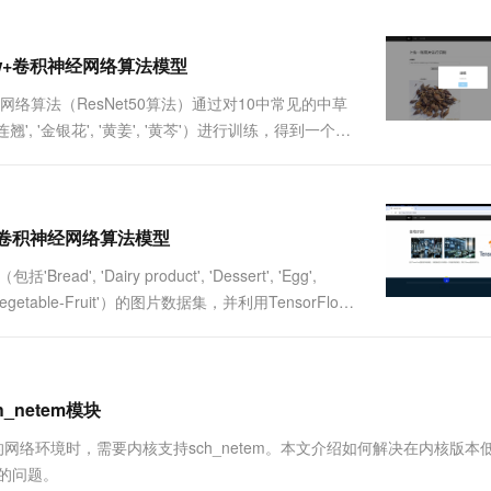
low+卷积神经网络算法模型
网络算法（ResNet50算法）通过对10中常见的中草
, '连翘', '金银花', '黄姜', '黄芩'）进行训练，得到一个识
Web网页操作界面，实现用户上传一张图片识别其名
ow+卷积神经网络算法模型
airy product', 'Dessert', 'Egg',
 'Soup', 'Vegetable-Fruit'）的图片数据集，并利用TensorFlow
h_netem模块
包等复杂的网络环境时，需要内核支持sch_netem。本文介绍如何解决在内核版本
块缺失的问题。