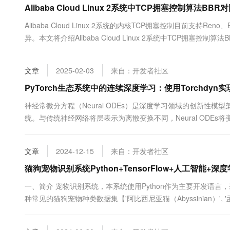
Alibaba Cloud Linux 2系统中TCP拥塞控制算法
大数据开发治理平台 Data
AI 产品 免费试用
网络
安全
云开发大赛
Tableau 订阅
1亿+ 大模型 tokens 和 
Alibaba Cloud Linux 2系统的内核TCP拥塞控制目前支
可观测
入门学习赛
中间件
AI空中课堂在线直播课
异。本文将介绍Alibaba Cloud Linux 2系统中TCP拥塞控制算法
云防火墙
140+云产品 免费试用
大模型服务
案。
上云与迁云
云原生的云上边界网络安全
产品新客免费试用，最长1
数据库
生态解决方案
千问AI平台-Token Plan
文章
2025-02-03
来自：开发者社区
企业出海
大模型ACA认证体验
大数据计算
助力企业全员 AI 认知与能
行业生态解决方案
PyTorch生态系统中的连续深度学习：使用Torchdy
政企业务
媒体服务
千问AI平台-模型体验
开发者生态解决方案
神经常微分方程（Neural ODEs）是深度学习领域的创新性
在线体验全尺寸、多种模态
企业服务与云通信
统。与传统神经网络将层表示为离散变换不同，Neural ODE
AI 开发和 AI 应用解决
机器学习开创了新的研究方向，尤其在生成模型、时间序列分析
Happy 系列大模型
域名与网站
Torchdyn（一个专门用于连续深度学习和平衡模型的PyTorch扩...
文章
2024-12-15
来自：开发者社区
终端用户计算
猫狗宠物识别系统Python+TensorFlow+人工智能+
Serverless
大模型解决方案
一、简介 宠物识别系统，本系统使用Python作为主要开发语言，基
种常见的猫狗宠物种类数据集【'阿比西尼亚猫（Abyssinian）', '孟加拉
开发工具
快速部署 Dify，高效搭建 
（Bombay）', '英国短毛猫（British Shorthair）', '埃及猫（Egypt
迁移与运维管理