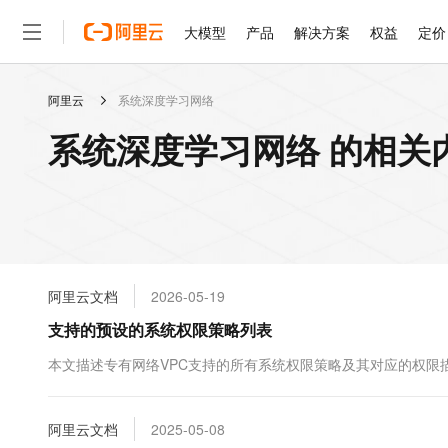
大模型
产品
解决方案
权益
定价
阿里云
系统深度学习网络
大模型
产品
解决方案
权益
定价
云市场
伙伴
服务
了解阿里云
精选产品
精选解决方案
普惠上云
产品定价
精选商城
成为销售伙伴
售前咨询
为什么选择阿里云
千问AI平台
系统深度学习网络 的相关
了解云产品的定价详情
大模型服务平台百炼
睿译宝，AI翻译排版一
普惠上云 官方力荐
分销伙伴
在线服务
网站建设
什么是云计算
大
大模型服务与应用平台
上传文档即自动完成翻译和
云服务器38元/年起，超
咨询伙伴
多端小程序
技术领先
云上成本管理
售后服务
轻量应用服务器
GLM-5.2：长任务时代
官方推荐返现计划
大模型
精选产品
精选解决方案
Salesforce 国际版订阅
稳定可靠
管理和优化成本
推荐新用户得奖励，单订单
销售伙伴合作计划
自助服务
友盟天域
安全合规
人工智能与机器学习
AI
文本生成
云数据库 RDS
Hermes Agent，打造
云工开物
无影生态合作计划
在线服务
阿里云文档
2026-05-19
观测云
分析师报告
自主进化，持久记忆，越用
高校专属算力普惠，学生认
计算
互联网应用开发
Qwen3.8-Max
HOT
Salesforce On Alibaba C
工单服务
支持的预设的系统权限策略列表
智能体时代全能旗舰模型
Tuya 物联网平台阿里云
研究报告与白皮书
人工智能平台 PAI
快速拥有专属 OpenClaw
大模
Consulting Partner 合
大数据
容器
免费试用
短信专区
一站式AI开发、训练和推
本文描述专有网络VPC支持的所有系统权限策略及其对应的权限描
蓝凌 OA
Qwen3.7-Plus
AI 大模型销售与服务生
现代化应用
存储
天池大赛
能看、能想、能动手的多模
云解析DNS
解决方案免费试用 新老
电子合同
最高领取价值200元试用
安全
阿里云文档
网络与CDN
2025-05-08
AI 算法大赛
Qwen3-VL-Plus
畅捷通