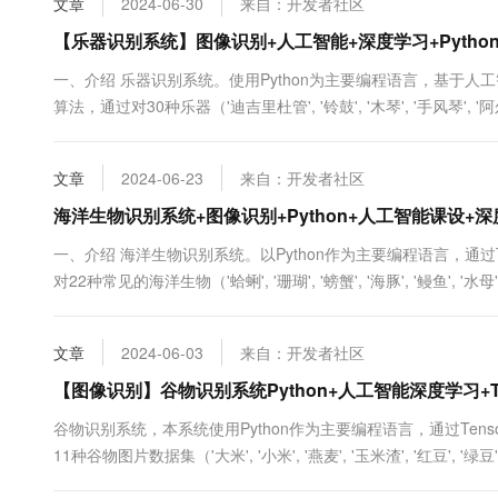
文章
2024-06-30
来自：开发者社区
10 分钟在聊天系统中增加
专有云
【乐器识别系统】图像识别+人工智能+深度学习+Python+
一、介绍 乐器识别系统。使用Python为主要编程语言，基于人工智能框
算法，通过对30种乐器（'迪吉里杜管', '铃鼓', '木琴', '手风琴', '阿尔卑斯
'单簧管', '古钢琴', '手风琴（六角形）', '鼓', '扬琴', '长笛', '刮瓜', '吉
文章
2024-06-23
来自：开发者社区
海洋生物识别系统+图像识别+Python+人工智能课设+深度
一、介绍 海洋生物识别系统。以Python作为主要编程语言，通过Ten
对22种常见的海洋生物（'蛤蜊', '珊瑚', '螃蟹', '海豚', '鳗鱼', '水母', '龙
'海胆', '海马', '海豹', '鲨鱼', '虾', '鱿鱼', '海星', '海.....
文章
2024-06-03
来自：开发者社区
【图像识别】谷物识别系统Python+人工智能深度学习+Te
谷物识别系统，本系统使用Python作为主要编程语言，通过Tenso
11种谷物图片数据集（'大米', '小米', '燕麦', '玉米渣', '红豆', '绿豆'
到一个进度较高的H5格式的模型文件。然后使用Django框架搭建