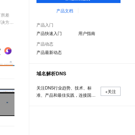
低时延的网络传输，解决客户不同站点的连
文戏情感细腻自然，动作戏激烈拳拳到肉，实现更强表演能力
支持中英文自由切换，具备更强的噪声鲁棒性
ernetes 版 ACK
云聚AI 严选权益
AI 原生数据库服务发布
SSL 证书
接、组网、数据安全传输、业务质量保障问
产品文档
，一键激活高效办公新体验
理容器应用的 K8s 服务
精选AI产品，从模型到应用全链提效
Agent 数据网关
有所差
题。
堡垒机
的解决方
AI 用量加速计划
云原生数据库 PolarDB
产品入门
应用
防火墙
、识别商机，让客服更高效、服务更出色。
新老同享，达量后返
Agentic Database 发布
产品快速入门
用户指南
千问办公
主机安全
NEW
产品动态
的智能体编程平台
一站式AI生产力平台
产品最新动态
AI 应用及服务市场
伶鹊
企业级人与Agent协作平台，接入和调度多个数字员工
智能客服平台，对话机器人、对话分析、智能外呼
AI 应用
域名解析DNS
大模型服务平台百炼 - 全妙
大模型
应用创作平台
多模态内容创作工具，已接入 DeepSeek
关注DNS行业趋势、技术、标
自然语言处理
+关注
准、产品和最佳实践，连接国内
数据标注
外相关技术社群信息，追踪业内
DNS产品动态，加强信息共享，
机器学习
欢迎大家关注、推荐和投稿。
息提取
与 AI 智能体进行实时音视频通话
从文本、图片、视频中提取结构化的属性信息
构建支持视频理解的 AI 音视频实时通话应用