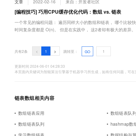
文章
2022-02-16
来自：开发者社区
大数据开发治理平台 Data
AI 产品 免费试用
网络
安全
云开发大赛
Tableau 订阅
[编程技巧] 巧用CPU缓存优化代码：数组 vs. 链表
1亿+ 大模型 tokens 和 
可观测
入门学习赛
中间件
AI空中课堂在线直播课
一个常见的编程问题： 遍历同样大小的数组和链表， 哪个比较快
云防火墙
140+云产品 免费试用
大模型服务
时间复杂度都是 O(n)。 但是在实践中， 这2者却有极大的差
上云与迁云
云原生的云上边界网络安全
产品新客免费试用，最长1
数据库
memory hierarchy （存储层次结构），电脑中存在多种不同的存储
生态解决方案
千问AI平台-Token Plan
企业出海
大模型ACA认证体验
大数据计算
助力企业全员 AI 认知与能
行业生态解决方案
共有2条
<
1
>
跳转至：
GO
政企业务
媒体服务
千问AI平台-模型体验
开发者生态解决方案
在线体验全尺寸、多种模态
更新时间 2024-06-01 04:28:33
企业服务与云通信
本页面内关键词为智能算法引擎基于机器学习所生成，如有任何问题，可在页
AI 开发和 AI 应用解决
Happy 系列大模型
域名与网站
终端用户计算
链表数组相关内容
Serverless
大模型解决方案
数组链表应用
数组链表队
开发工具
快速部署 Dify，高效搭建 
数组链表队列
hashmap
迁移与运维管理
学习数组链表
数据结构与