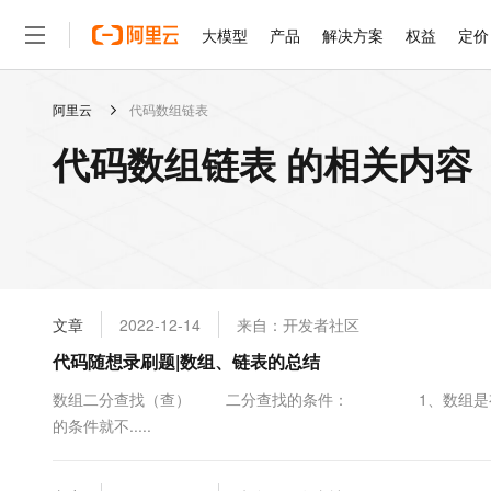
大模型
产品
解决方案
权益
定价
阿里云
代码数组链表
大模型
产品
解决方案
权益
定价
云市场
伙伴
服务
了解阿里云
精选产品
精选解决方案
普惠上云
产品定价
精选商城
成为销售伙伴
售前咨询
为什么选择阿里云
千问AI平台
代码数组链表 的相关内容
了解云产品的定价详情
大模型服务平台百炼
千问办公，解锁你的工作
普惠上云 官方力荐
分销伙伴
在线服务
网站建设
什么是云计算
大
大模型服务与应用平台
企业级Agent产品，直接
云服务器38元/年起，超
咨询伙伴
多端小程序
技术领先
云上成本管理
售后服务
轻量应用服务器
Agency Agents：拥
官方推荐返现计划
大模型
精选产品
精选解决方案
Salesforce 国际版订阅
稳定可靠
管理和优化成本
推荐新用户得奖励，单订单
销售伙伴合作计划
自助服务
友盟天域
安全合规
人工智能与机器学习
AI
文本生成
云数据库 RDS
HappyHorse 打造一
云工开物
无影生态合作计划
在线服务
文章
2022-12-14
来自：开发者社区
观测云
分析师报告
高校专属算力普惠，学生认
计算
互联网应用开发
Qwen3.8-Max
HOT
Salesforce On Alibaba C
工单服务
代码随想录刷题|数组、链表的总结
智能体时代全能旗舰模型
Tuya 物联网平台阿里云
研究报告与白皮书
人工智能平台 PAI
快速拥有专属 OpenClaw
大模
Consulting Partner 合
大数据
容器
免费试用
短信专区
一站式AI开发、训练和推
数组二分查找（查） 二分查找的条件： 1、数组是有
蓝凌 OA
Qwen3.7-Plus
AI 大模型销售与服务生
现代化应用
的条件就不.....
存储
天池大赛
能看、能想、能动手的多模
云解析DNS
解决方案免费试用 新老
电子合同
最高领取价值200元试用
安全
网络与CDN
AI 算法大赛
Qwen3-VL-Plus
畅捷通