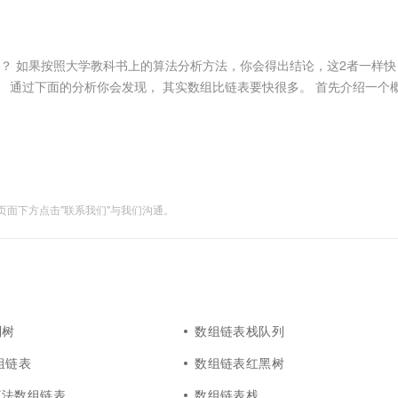
服务生态伙伴
视觉 Coding、空间感知、多模态思考等全面升级
1M上下文，专为长程任务能力而生
云工开物
企业应用
Works
Night Plan 支持 Qwen 3.8-Max
云原生大数据计算服务 MaxCompute
AI 办公
容器服务 Kub
NEW
Red Hat
30+ 款产品免费体验
Data Agent 驱动的一站式 Data+AI 开发治理平台
夜间 5 折，Qwen/Meoo/TokenPlan 客户专享
面向分析的企业级SaaS模式云数据仓库
AI智能应用
提供一站式管
科研合作
ERP
堂（旗舰版）
SUSE
？ 如果按照大学教科书上的算法分析方法，你会得出结论，这2者一样快
智能客服
AI 应用构建
大模型原生
CRM
异。 通过下面的分析你会发现， 其实数组比链表要快很多。 首先介绍一个
防护产品
2个月
自动承接线索
器，如下表 CPU 寄存器 ...
建站小程序
Qoder
大模型服务平台百炼-应用模版
OA 办公系统
HOT
NEW
面向真实软件
个人版上线、团队版降价；千问3.8-Max首发发尝鲜
丰富多元化的应用模版和解决方案
力提升
财税管理
模板建站
万有无界
大模型服务平台百炼-智能体
400电话
定制建站
的模型效果
灵活可视化地构建企业级 Agent
面下方点击"联系我们"与我们沟通。
方案
广告营销
模板小程序
秒悟
人工智能平台 PAI
定制小程序
云端极速 AI 
新一代 AI 视频生成模型，深度适配广告营销等场景
AI Native 的算法工程平台，一站式完成建模、训练、推理服务部署
APP 开发
建站系统
列树
数组链表栈队列
AI 应用
10分钟微调：让0.6B模型媲美235B模
多模态数据信
数组链表
数组链表红黑树
型
依托云原生高可用架构,实现Dify私有化部署
用1%尺寸在特定领域达到大模型90%以上效果
算法数组链表
数组链表栈