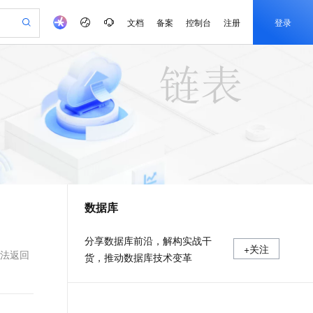
文档
备案
控制台
注册
登录
验
作计划
器
AI 活动
专业服务
服务伙伴合作计划
开发者社区
加入我们
产品动态
服务平台百炼
阿里云 OPC 创新助力计划
一站式生成采购清单，支持单品或批量购买
S产品伙伴计划（繁花）
峰会
CS
造的大模型服务与应用开发平台
Qwen Audio：打造专属 AI 语音助手
一句话生成原生可编辑精美 PPT 文稿
AI 生产力先锋
Al MaaS 服务伙伴赋能合作
域名
博文
Careers
NEW
至高可申请百万元
Qwen3.8-Max 模型上线
开启高性价比 AI 编程新体验
弹性可伸缩的云计算服务
Qwen-Audio-3.0-Realtime 端到端实时语音角色扮演
输入一句话想法, 轻松生成专业的 PPT
先锋实践拓展 AI 生产力的边界
Token 补贴，五大权
计划
海大会
伙伴信用分合作计划
商标
问答
社会招聘
益加速 OPC 成功
eek-V4-Pro
SS
一键部署幻兽帕鲁游戏服务器
飞天发布时刻
HOT
Open Search 向量检索版支
划
备案
电子书
校园招聘
pSeek-V4-Pro
视频创作，一键激活电商全链路生产力
稳定、安全、高性价比、高性能的云存储服务
一键购买专属联机服务器，轻松开启游戏
所见，即是所愿
持视频检索 Pipeline 功能
更多支持
划
公司注册
镜像站
视频生成
语音识别与合成
专属 QwenPaw
漫剧工坊：一站式动画创作平台
AI 实训营
HOT
应用身份服务 (IDaaS)
合作伙伴培训与认证
数据库
划
上云迁移
站生成，高效打造优质广告素材
全接入的云上超级电脑
从聊天伙伴进化为能主动干活的本地数字员工
快速生产连贯的高质量长漫剧
从基础到进阶，Agent 创客手把手教你
OpenClaw 管理能力上线
e-1.1-T2V
Qwen3-TTS-Flash
lScope
我要反馈
查询合作伙伴
畅细腻的高质量视频
离线语音合成大模型，多语言方言自适应，低延迟高稳定
n Alibaba Cloud ISV 合作
代维服务
建企业门户网站
10 分钟搭建微信、支付宝小程序
MaxCompute MaxFrame 提
分享数据库前沿，解构实战干
+关注
创新加速
ope
登录合作伙伴管理后台
我要建议
站，无忧落地极速上线
以可视化方式快速构建移动和 PC 门户网站
国内短信简单易用，安全可靠，秒级触达，全球覆盖200+国家和地区。
高效部署网站，快速应用到小程序
供自动弹性内存功能
法返回
货，推动数据库技术变革
e-1.1-I2V
Cosyvoice-V3-Flash
安全
畅自然，细节丰富
高表现力语音合成大模型，语音克隆听感自然
我要投诉
PolarDB
上云场景组合购
Milvus 弹性伸缩功能新增节
伴
漫剧创作，剧本、分镜、视频高效生成
100%兼容MySQL、PostgreSQL，兼容Oracle，支持集中和分布式
覆盖90%+业务场景，专享组合折扣价
点支持范围
2V
VPN
Fun-ASR