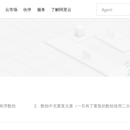
云市场
伙伴
服务
了解阿里云
AI 特惠
数据与 API
成为产品伙伴
企业增值服务
最佳实践
价格计算器
AI 场景体
基础软件
产品伙伴合
阿里云认证
市场活动
配置报价
大模型
自助选配和估算价格
新方式
睿译宝，AI翻译排版一步到位
智启 AI 普惠权益
产品生态集成认证中心
企业支持计划
云上春晚
域名与网站
千问官方 MaaS 平台，为开发者和 Agent 而生，新用户赠送 1 亿 + tokens 额度
AI Coding
阿里云Maa
2026 阿里云
云服务器 E
为企业打
数据集
Windows
大模型认证
模型
NEW
交付可用成果
值低价云产品抢先购
上传文档即自动完成翻译和格式还原
至高享 1亿+免费 tokens，加速 Al 应用落地
提供智能易用的域名与建站服务
智能编程，一键
安全可靠、
产品生态伙伴
专家技术服务
云上奥运之旅
弹性计算合作
阿里云中企出
手机三要素
宝塔 Linux
全部认证
价格优势
有专属领域专家
GLM-5.2：长任务时代开源旗舰模型
阿里云 OPC 创新助力计划
千问大模型
即刻拥有 DeepS
AI 电商营销
对象存储 O
大模型
产品生态伙伴工作台
企业增值服务台
云栖战略参考
云存储合作计
云栖大会
身份实名认证
CentOS
训练营
推动算力普惠，释放技术红利
最高返9万
多领域专家智能体,一键组建 AI 虚拟交付团队
快速构建应用程序和网站，即刻迈出上云第一步
至高百万元 Token 补贴，加速一人公司成长
多元化、高性能、安全可靠的大模型服务
真正可用的 1M 上下文,一次完成代码全链路开发
轻松解锁专属 Dee
从图文生成到
云上的中国
数据库合作计
活动全景
短信
Docker
图片和
站式影视创作平台
Hermes Agent，打造自进化智能体
Token Plan 模型订阅计划
数字证书管理服务（原SSL证书）
5 分钟轻松部署
AI 广告创作
无影云电脑
企业成长
NEW
信息公告
看见新力量
云网络合作计
OCR 文字识别
JAVA
证享300元代金券
可视化编排打通从文字构思到成片全链路闭环
全托管，含MySQL、PostgreSQL、SQL Server、MariaDB多引擎
自主进化，持久记忆，越用越聪明
Qwen3.8-Max 首发尝鲜，限时加量 10 倍，夜间低至2折
实现全站HTTPS，呈现可信的WEB访问
图文、视频一
随时随地安
Kimi-K3
HappyHors
NEW
魔搭 Mode
loud
服务实践
官网公告
Kimi 最新旗舰模型，长程编程与推理利器
让文字生成流
金融模力时刻
Salesforce O
版
发票查验
全能环境
Claude Code + GStack 打造工程团队
千问办公，限时限量积分加倍
Qoder
低代码高效构
AI 建站
短信服务
型
NEW
作计划
计划
创新中心
魔搭 ModelSc
健康状态
理服务
让AI从“聊天伙伴”进化为能干活的“数字员工”
安装技能 GStack，拥有专属 AI 工程团队
你的AI工作搭子，覆盖日常办公高频场景
面向真实软件的智能体编程平台
0 代码专业建
序数组 2、数组中无重复元素（一旦有了重复的数组使用二分
客户案例
天气预报查询
操作系统
Deepseek-v4-pro
HappyHors
态合作计划
态智能体模型
旗舰 MoE 大模型，百万上下文与顶尖推理能力
图生视频，流
同享
万小智 AI 建站低至 15元/月
Qoder CN
AI 短剧/漫剧
云原生数据库 
快递物流查询
WordPress
成为服务伙
高校合作
点，立即开启云上创新
覆盖公网/内网、递归/权威、移动APP等全场景解析服务
送.CN域名，送备案服务码
基于千问大模型等，支持代码智能生成、研发智能问答
AI助力短剧
GLM-5.2
Wan2.7-T
Ubuntu