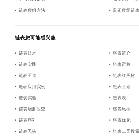
10 分钟在聊天系统中增加
专有云
链表数组方法
刷题数组链
链表您可能感兴趣
链表技术
链表简介
链表实践
链表运算
链表王道
链表红黑树
链表应用实例
链表区别
链表实验
链表表
链表增删改查
链表尾插
链表序列
链表优化
链表无头
链表二叉搜