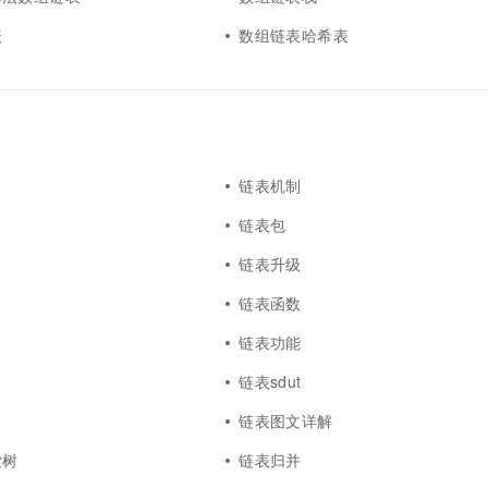
一个 AI 助手
超强辅助，Bol
即刻拥有 DeepSeek-R1 满血版
表
数组链表哈希表
在企业官网、通讯软件中为客户提供 AI 客服
多种方案随心选，轻松解锁专属 DeepSeek
链表机制
链表包
链表升级
链表函数
链表功能
链表sdut
链表图文详解
索树
链表归并