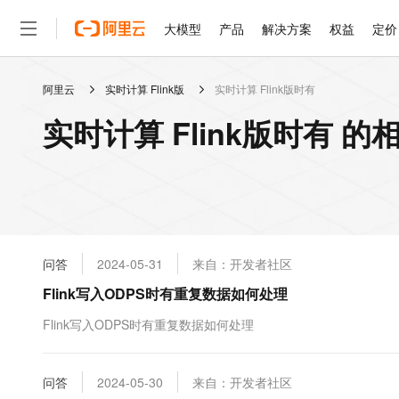
大模型
产品
解决方案
权益
定价
阿里云
实时计算 Flink版
实时计算 Flink版时有
大模型
产品
解决方案
权益
定价
云市场
伙伴
服务
了解阿里云
精选产品
精选解决方案
普惠上云
产品定价
精选商城
成为销售伙伴
售前咨询
为什么选择阿里云
千问AI平台
实时计算 Flink版时有 的
了解云产品的定价详情
大模型服务平台百炼
千问办公，解锁你的工作
普惠上云 官方力荐
分销伙伴
在线服务
网站建设
什么是云计算
大
大模型服务与应用平台
企业级Agent产品，直接
云服务器38元/年起，超
咨询伙伴
多端小程序
技术领先
云上成本管理
售后服务
轻量应用服务器
Agency Agents：拥
官方推荐返现计划
大模型
精选产品
精选解决方案
Salesforce 国际版订阅
稳定可靠
管理和优化成本
推荐新用户得奖励，单订单
销售伙伴合作计划
自助服务
友盟天域
安全合规
人工智能与机器学习
AI
文本生成
云数据库 RDS
HappyHorse 打造一
云工开物
无影生态合作计划
在线服务
问答
2024-05-31
来自：开发者社区
观测云
分析师报告
高校专属算力普惠，学生认
计算
互联网应用开发
Qwen3.8-Max
HOT
Salesforce On Alibaba C
工单服务
Flink写入ODPS时有重复数据如何处理
智能体时代全能旗舰模型
Tuya 物联网平台阿里云
研究报告与白皮书
人工智能平台 PAI
快速拥有专属 OpenClaw
大模
Consulting Partner 合
大数据
容器
免费试用
短信专区
一站式AI开发、训练和推
Flink写入ODPS时有重复数据如何处理
蓝凌 OA
Qwen3.7-Plus
AI 大模型销售与服务生
现代化应用
存储
天池大赛
能看、能想、能动手的多模
云解析DNS
解决方案免费试用 新老
电子合同
最高领取价值200元试用
安全
问答
网络与CDN
2024-05-30
来自：开发者社区
AI 算法大赛
Qwen3-VL-Plus
畅捷通