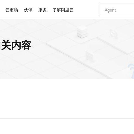
云市场
伙伴
服务
了解阿里云
AI 特惠
数据与 API
成为产品伙伴
企业增值服务
最佳实践
价格计算器
AI 场景体
基础软件
产品伙伴合
阿里云认证
市场活动
配置报价
大模型
相关内容
自助选配和估算价格
新方式
睿译宝，AI翻译排版一步到位
智启 AI 普惠权益
产品生态集成认证中心
企业支持计划
云上春晚
域名与网站
千问官方 MaaS 平台，为开发者和 Agent 而生，新用户赠送 1 亿 + tokens 额度
Qwen Aud
AI Coding
阿里云Maa
2026 阿里云
云服务器 E
为企业打
数据集
Windows
大模型认证
模型
NEW
NEW
交付可用成果
值低价云产品抢先购
上传文档即自动完成翻译和格式还原
至高享 1亿+免费 tokens，加速 Al 应用落地
提供智能易用的域名与建站服务
智能编程，一键
安全可靠、
产品生态伙伴
专家技术服务
云上奥运之旅
弹性计算合作
阿里云中企出
手机三要素
宝塔 Linux
全部认证
价格优势
有专属领域专家
GLM-5.2：长任务时代开源旗舰模型
阿里云 OPC 创新助力计划
千问大模型
即刻拥有 DeepS
AI 电商营销
对象存储 O
大模型
产品生态伙伴工作台
企业增值服务台
云栖战略参考
云存储合作计
云栖大会
身份实名认证
CentOS
训练营
推动算力普惠，释放技术红利
最高返9万
多领域专家智能体,一键组建 AI 虚拟交付团队
快速构建应用程序和网站，即刻迈出上云第一步
至高百万元 Token 补贴，加速一人公司成长
多元化、高性能、安全可靠的大模型服务
真正可用的 1M 上下文,一次完成代码全链路开发
轻松解锁专属 Dee
从图文生成到
云上的中国
数据库合作计
活动全景
短信
Docker
图片和
站式影视创作平台
Hermes Agent，打造自进化智能体
Token Plan 模型订阅计划
数字证书管理服务（原SSL证书）
5 分钟轻松部署
AI 广告创作
无影云电脑
企业成长
NEW
信息公告
看见新力量
云网络合作计
OCR 文字识别
JAVA
证享300元代金券
可视化编排打通从文字构思到成片全链路闭环
全托管，含MySQL、PostgreSQL、SQL Server、MariaDB多引擎
自主进化，持久记忆，越用越聪明
Qwen3.8-Max 首发尝鲜，限时加量 10 倍，夜间低至2折
实现全站HTTPS，呈现可信的WEB访问
图文、视频一
随时随地安
Kimi-K3
HappyHors
NEW
魔搭 Mode
loud
服务实践
官网公告
Kimi 最新旗舰模型，长程编程与推理利器
让文字生成流
金融模力时刻
Salesforce O
版
发票查验
全能环境
Claude Code + GStack 打造工程团队
千问办公，限时限量积分加倍
Qoder
低代码高效构
AI 建站
短信服务
型
NEW
作计划
计划
创新中心
魔搭 ModelSc
健康状态
理服务
让AI从“聊天伙伴”进化为能干活的“数字员工”
安装技能 GStack，拥有专属 AI 工程团队
你的AI工作搭子，覆盖日常办公高频场景
面向真实软件的智能体编程平台
0 代码专业建
客户案例
天气预报查询
操作系统
Deepseek-v4-pro
HappyHors
态合作计划
态智能体模型
旗舰 MoE 大模型，百万上下文与顶尖推理能力
图生视频，流
同享
万小智 AI 建站低至 15元/月
Qoder CN
AI 短剧/漫剧
云原生数据库 
快递物流查询
WordPress
成为服务伙
高校合作
点，立即开启云上创新
覆盖公网/内网、递归/权威、移动APP等全场景解析服务
送.CN域名，送备案服务码
基于千问大模型等，支持代码智能生成、研发智能问答
AI助力短剧
GLM-5.2
Wan2.7-T
Ubuntu