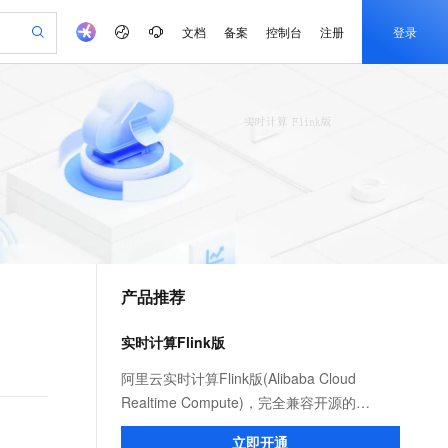
文档
备案
控制台
注册
登录
验
作计划
器
AI 活动
专业服务
服务伙伴合作计划
开发者社区
加入我们
产品动态
服务平台百炼
阿里云 OPC 创新助力计划
一站式生成采购清单，支持单品或批量购买
io：打造专属 AI 语音助手
S产品伙伴计划（繁花）
峰会
CS
造的大模型服务与应用开发平台
一句话生成原生可编辑精美 PPT 文稿
AI 生产力先锋
Al MaaS 服务伙伴赋能合作
域名
博文
Careers
至高可申请百万元
Qwen3.8-Max 模型上线
开启高性价比 AI 编程新体验
弹性可伸缩的云计算服务
Qwen-Audio-3.0-Realtime 端到端实时语音角色扮演
输入一句话想法, 轻松生成专业的 PPT
先锋实践拓展 AI 生产力的边界
Token 补贴，五大权
计划
海大会
伙伴信用分合作计划
商标
问答
社会招聘
益加速 OPC 成功
eek-V4-Pro
SS
一键部署幻兽帕鲁游戏服务器
飞天发布时刻
HOT
Open Search 向量检索版支
划
备案
电子书
校园招聘
pSeek-V4-Pro
视频创作，一键激活电商全链路生产力
稳定、安全、高性价比、高性能的云存储服务
一键购买专属联机服务器，轻松开启游戏
所见，即是所愿
持视频检索 Pipeline 功能
更多支持
划
公司注册
镜像站
视频生成
语音识别与合成
专属 QwenPaw
漫剧工坊：一站式动画创作平台
AI 实训营
HOT
应用身份服务 (IDaaS)
合作伙伴培训与认证
产品推荐
划
上云迁移
站生成，高效打造优质广告素材
全接入的云上超级电脑
从聊天伙伴进化为能主动干活的本地数字员工
快速生产连贯的高质量长漫剧
从基础到进阶，Agent 创客手把手教你
OpenClaw 管理能力上线
e-1.1-T2V
Qwen3-TTS-Flash
lScope
我要反馈
查询合作伙伴
畅细腻的高质量视频
离线语音合成大模型，多语言方言自适应，低延迟高稳定
n Alibaba Cloud ISV 合作
代维服务
建企业门户网站
10 分钟搭建微信、支付宝小程序
实时计算Flink版
MaxCompute MaxFrame 提
创新加速
ope
登录合作伙伴管理后台
我要建议
站，无忧落地极速上线
以可视化方式快速构建移动和 PC 门户网站
国内短信简单易用，安全可靠，秒级触达，全球覆盖200+国家和地区。
高效部署网站，快速应用到小程序
供自动弹性内存功能
e-1.1-I2V
Cosyvoice-V3-Flash
阿里云实时计算Flink版(Alibaba Cloud
安全
畅自然，细节丰富
高表现力语音合成大模型，语音克隆听感自然
我要投诉
PolarDB
Realtime Compute)，完全兼容开源的
上云场景组合购
Milvus 弹性伸缩功能新增节
伴
漫剧创作，剧本、分镜、视频高效生成
100%兼容MySQL、PostgreSQL，兼容Oracle，支持集中和分布式
覆盖90%+业务场景，专享组合折扣价
点支持范围
Apache Flink，比开源性能提升2～3倍，提
2V
VPN
Fun-ASR
立即开通