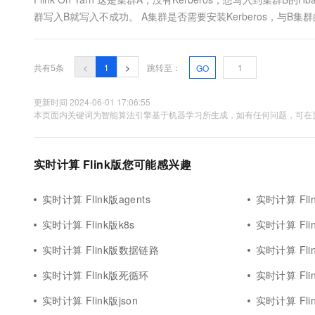
10 分钟在聊天系统中增加
专有云
群写入B就写入不成功。 A集群是否需要安装Kerberos，与B集
共有5条
<
1
>
跳转至：
GO
更新时间 2024-06-01 17:06:55
本页面内关键词为智能算法引擎基于机器学习所生成，如有任何问题，可在页
实时计算 Flink版您可能感兴趣
实时计算 Flink版agents
实时计算 Flin
实时计算 Flink版k8s
实时计算 Fl
实时计算 Flink版数据链路
实时计算 Flin
实时计算 Flink版死循环
实时计算 Flin
实时计算 Flink版json
实时计算 Flin