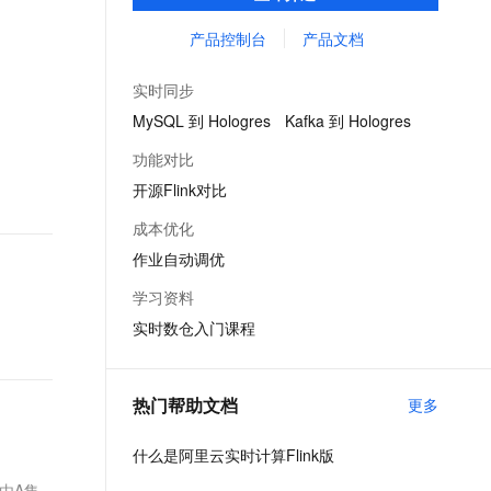
供了完整的告警、监控、日志的解决方案、
文戏情感细腻自然，动作戏激烈拳拳到肉，实现更强表演能力
支持中英文自由切换，具备更强的噪声鲁棒性
ernetes 版 ACK
云聚AI 严选权益
AI 原生数据库服务发布
SSL 证书
提升开发效率且无运维成本，并有社区专家
产品控制台
产品文档
，一键激活高效办公新体验
理容器应用的 K8s 服务
精选AI产品，从模型到应用全链提效
Agent 数据网关
提供技术支持。
堡垒机
AI 用量加速计划
云原生数据库 PolarDB
实时同步
应用
防火墙
、识别商机，让客服更高效、服务更出色。
新老同享，达量后返
Agentic Database 发布
MySQL 到 Hologres
Kafka 到 Hologres
千问办公
主机安全
NEW
功能对比
的智能体编程平台
一站式AI生产力平台
开源Flink对比
AI 应用及服务市场
伶鹊
成本优化
企业级人与Agent协作平台，接入和调度多个数字员工
智能客服平台，对话机器人、对话分析、智能外呼
AI 应用
作业自动调优
大模型服务平台百炼 - 全妙
大模型
学习资料
应用创作平台
多模态内容创作工具，已接入 DeepSeek
实时数仓入门课程
自然语言处理
数据标注
热门帮助文档
更多
机器学习
息提取
与 AI 智能体进行实时音视频通话
什么是阿里云实时计算Flink版
从文本、图片、视频中提取结构化的属性信息
构建支持视频理解的 AI 音视频实时通话应用
是由A集