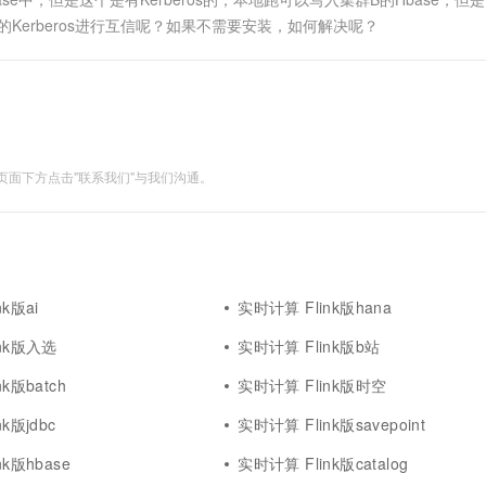
一个 AI 助手
超强辅助，Bol
群的Kerberos进行互信呢？如果不需要安装，如何解决呢？
即刻拥有 DeepSeek-R1 满血版
在企业官网、通讯软件中为客户提供 AI 客服
多种方案随心选，轻松解锁专属 DeepSeek
面下方点击"联系我们"与我们沟通。
k版ai
实时计算 Flink版hana
ink版入选
实时计算 Flink版b站
k版batch
实时计算 Flink版时空
k版jdbc
实时计算 Flink版savepoint
k版hbase
实时计算 Flink版catalog