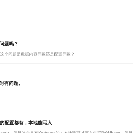
服务生态伙伴
视觉 Coding、空间感知、多模态思考等全面升级
1M上下文，专为长程任务能力而生
云工开物
企业应用
Works
Night Plan 支持 Qwen 3.8-Max
云原生大数据计算服务 MaxCompute
AI 办公
容器服务 Kub
NEW
Red Hat
30+ 款产品免费体验
Data Agent 驱动的一站式 Data+AI 开发治理平台
夜间 5 折，Qwen/Meoo/TokenPlan 客户专享
面向分析的企业级SaaS模式云数据仓库
AI智能应用
提供一站式管
科研合作
ERP
堂（旗舰版）
SUSE
智能客服
AI 应用构建
大模型原生
CRM
防护产品
2个月
自动承接线索
建站小程序
Qoder
大模型服务平台百炼-应用模版
OA 办公系统
HOT
NEW
的问题吗？
面向真实软件
个人版上线、团队版降价；千问3.8-Max首发发尝鲜
丰富多元化的应用模版和解决方案
力提升
财税管理
模板建站
题吗？这个问题是数据内容导致还是配置导致？
万有无界
大模型服务平台百炼-智能体
400电话
定制建站
的模型效果
灵活可视化地构建企业级 Agent
方案
广告营销
模板小程序
秒悟
人工智能平台 PAI
定制小程序
云端极速 AI 
新一代 AI 视频生成模型，深度适配广告营销等场景
AI Native 的算法工程平台，一站式完成建模、训练、推理服务部署
ime时有问题。
APP 开发
题。
建站系统
AI 应用
10分钟微调：让0.6B模型媲美235B模
多模态数据信
写入,应有的配置都有，本地能写入
型
依托云原生高可用架构,实现Dify私有化部署
用1%尺寸在特定领域达到大模型90%以上效果
的Hbase中，但是这个是有Kerberos的；本地跑可以写入集群B的Hbase，但