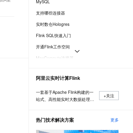
MySQL
t.diy 一步搞定创意建站
构建大模型应用的安全防护体系
通过自然语言交互简化开发流程,全栈开发支持
通过阿里云安全产品对 AI 应用进行安全防护
支持哪些连接器
实时数仓Hologres
Flink SQL快速入门
开通Flink工作空间
MaxCompute连接器
消息队列Kafka连接器
阿里云实时计算Flink
SQL开发参考
Paimon连接器
一套基于Apache Flink构建的一
+关注
站式、高性能实时大数据处理平
台，广泛适用于流式数据处理、
离线数据处理、DataLake计算等
热门技术解决方案
更多
场景。