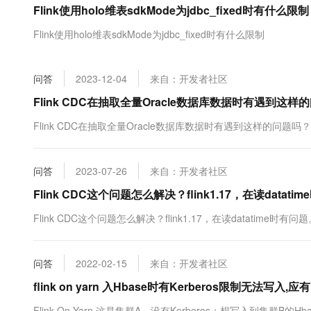
Flink使用holo维表sdkMode为jdbc_fixed时有什么限制
大数据开发治理平台 Data
AI 产品 免费试用
网络
安全
云开发大赛
Tableau 订阅
1亿+ 大模型 tokens 和 
Flink使用holo维表sdkMode为jdbc_fixed时有什么限制
可观测
入门学习赛
中间件
AI空中课堂在线直播课
云防火墙
140+云产品 免费试用
大模型服务
上云与迁云
云原生的云上边界网络安全
产品新客免费试用，最长1
数据库
问答
2023-12-04
来自：开发者社区
生态解决方案
千问AI平台-Token Plan
企业出海
大模型ACA认证体验
Flink CDC在抽取全量Oracle数据库数据时有遇到这样
大数据计算
助力企业全员 AI 认知与能
行业生态解决方案
政企业务
Flink CDC在抽取全量Oracle数据库数据时有遇到这样的问
媒体服务
千问AI平台-模型体验
开发者生态解决方案
在线体验全尺寸、多种模态
企业服务与云通信
AI 开发和 AI 应用解决
问答
2023-07-26
来自：开发者社区
Happy 系列大模型
域名与网站
Flink CDC这个问题怎么解决？flink1.17，在读datat
终端用户计算
Flink CDC这个问题怎么解决？flink1.17，在读datatime时有问
Serverless
大模型解决方案
问答
2022-02-15
来自：开发者社区
开发工具
快速部署 Dify，高效搭建 
flink on yarn 入Hbase时有Kerberos限制无法
迁移与运维管理
Flink On Yarn 这是集群A，没有Kerberos；想写入到集群B