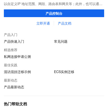
以自定义IP 地址范围、网段、路由表和网关等；此外，也可以通过
专线/VPN/GRE等连接方式实现云上VPC与传统IDC的互联，构建混
产品控制台
合云业务。
立即开通
产品文档
产品入门
产品快速入门
常见问题
精选推荐
私网连接申请公测
最佳实践
混访混挂迁移示例
ECS实例迁移
最新动态
产品最新动态
热门帮助文档