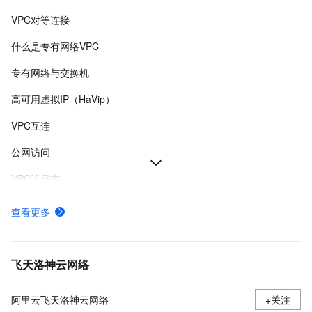
VPC对等连接
什么是专有网络VPC
专有网络与交换机
高可用虚拟IP（HaVip）
VPC互连
公网访问
VPC流日志
VPC路由表
查看更多
专有网络VPC网络规划
IPv4网关
飞天洛神云网络
阿里云飞天洛神云网络
+关注