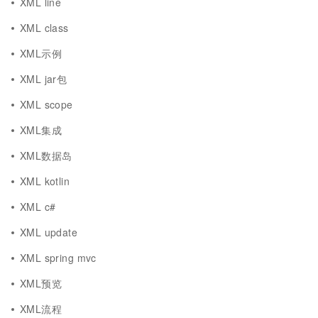
XML line
XML class
XML示例
XML jar包
XML scope
XML集成
XML数据岛
XML kotlin
XML c#
XML update
XML spring mvc
XML预览
XML流程