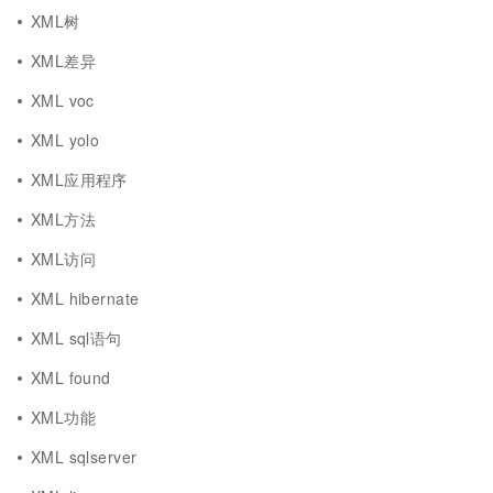
XML树
XML差异
XML voc
XML yolo
XML应用程序
XML方法
XML访问
XML hibernate
XML sql语句
XML found
XML功能
XML sqlserver